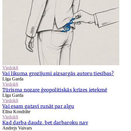
Viedokļi
Vai likuma grozījumi aizsargās autoru tiesības?
Līga Garda
Viedokļi
Tūrisma nozare ģeopolitiskās krīzes ietekmē
Līga Garda
Viedokļi
Vai esam gatavi runāt par algu
Elīna Kondrāte
Viedokļi
Kad darba daudz, bet darbaroku nav
Andrejs Vaivars