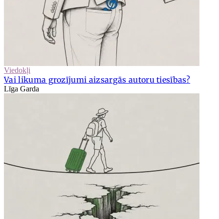
Viedokļi
Vai likuma grozījumi aizsargās autoru tiesības?
Līga Garda