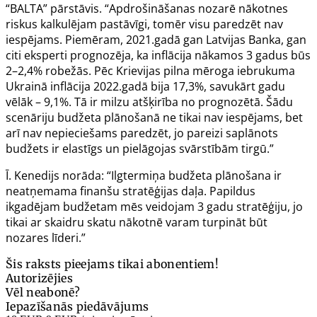
“BALTA” pārstāvis. “Apdrošināšanas nozarē nākotnes
riskus kalkulējam pastāvīgi, tomēr visu paredzēt nav
iespējams. Piemēram, 2021.gadā gan Latvijas Banka, gan
citi eksperti prognozēja, ka inflācija nākamos 3 gadus būs
2–2,4% robežās. Pēc Krievijas pilna mēroga iebrukuma
Ukrainā inflācija 2022.gadā bija 17,3%, savukārt gadu
vēlāk – 9,1%. Tā ir milzu atšķirība no prognozētā. Šādu
scenāriju budžeta plānošanā ne tikai nav iespējams, bet
arī nav nepieciešams paredzēt, jo pareizi saplānots
budžets ir elastīgs un pielāgojas svārstībām tirgū.”
Ī. Kenedijs norāda: “Ilgtermiņa budžeta plānošana ir
neatņemama finanšu stratēģijas daļa. Papildus
ikgadējam budžetam mēs veidojam 3 gadu stratēģiju, jo
tikai ar skaidru skatu nākotnē varam turpināt būt
nozares līderi.”
Šis raksts pieejams tikai abonentiem!
Autorizējies
Vēl neabonē?
Iepazīšanās piedāvājums