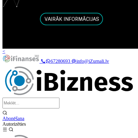
<
67280693
info@iZurnali.lv
Abonēšana
Autorizēties