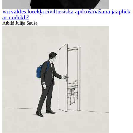
Vai valdes locekļa civiltiesiskā apdrošināšana jāapliek
ar nodokli?
Atbild Jūlija Sauša