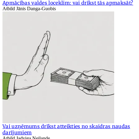
Apmācības valdes loceklim: vai drīkst tās apmaksāt?
Atbild Jānis Danga-Guobis
Vai uzņēmums drīkst atteikties no skaidras naudas
darījumiem
Atbild Jadviga Neilande