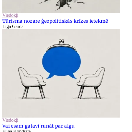
Viedokļi
Tūrisma nozare ģeopolitiskās krīzes ietekmē
Līga Garda
Viedokļi
Vai esam gatavi runāt par algu
Elīna Kondrāte