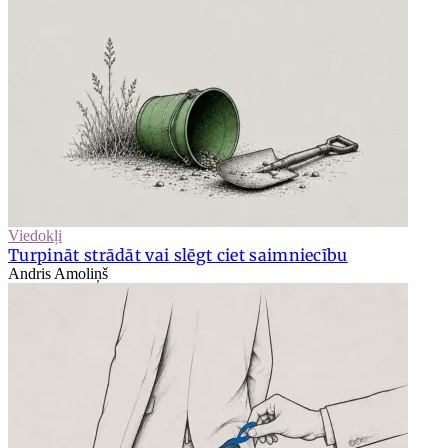
Viedokļi
Turpināt strādāt vai slēgt ciet saimniecību
Andris Amoliņš