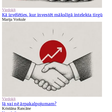
Viedokļi
Kā izvēlēties, kur investēt mākslīgā intelekta tirgū
Marija Vorkule
Viedokļi
Jā vai nē ārpakalpojumam?
Kristiāna Rancāne