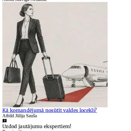
Kā komandējumā nosūtīt valdes locekli?
Atbild Jūlija Sauša
Uzdod jautājumu ekspertiem!