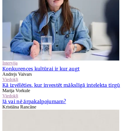
Intervija
Konkurences kultūrai ir kur augt
Andrejs Vaivars
Viedokļi
Kā izvēlēties, kur investēt mākslīgā intelekta tirgū
Marija Vorkule
Viedokļi
Jā vai nē ārpakalpojumam?
Kristiāna Rancāne