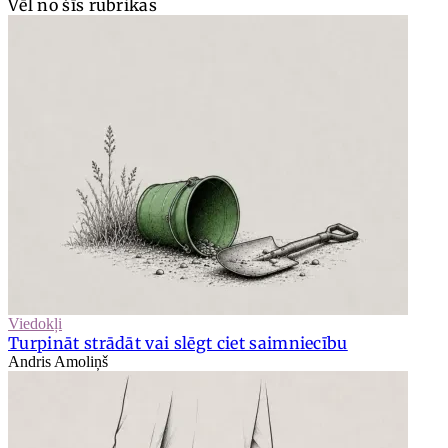
Vēl no šīs rubrikas
Viedokļi
Turpināt strādāt vai slēgt ciet saimniecību
Andris Amoliņš