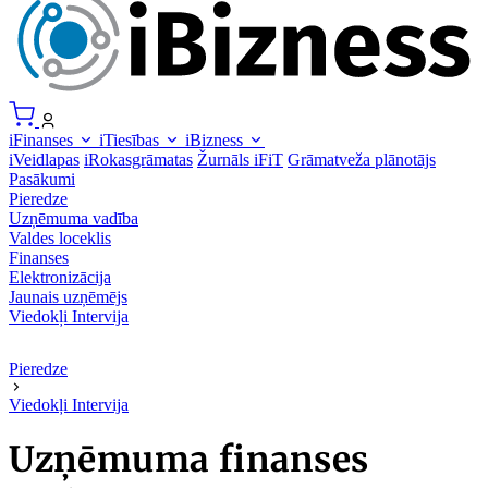
iFinanses
iTiesības
iBizness
iVeidlapas
iRokasgrāmatas
Žurnāls iFiT
Grāmatveža plānotājs
Pasākumi
Pieredze
Uzņēmuma vadība
Valdes loceklis
Finanses
Elektronizācija
Jaunais uzņēmējs
Viedokļi
Intervija
Pieredze
Viedokļi
Intervija
Uzņēmuma finanses