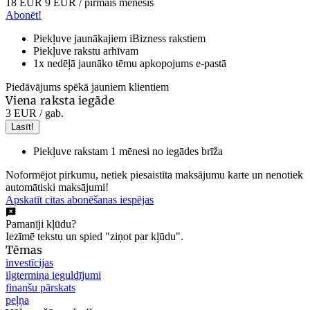
18 EUR
9 EUR
/ pirmais mēnesis
Abonēt!
Piekļuve jaunākajiem iBizness rakstiem
Piekļuve rakstu arhīvam
1x nedēļā jaunāko tēmu apkopojums e-pastā
Piedāvājums spēkā jauniem klientiem
Viena raksta iegāde
3 EUR
/ gab.
Lasīt!
Piekļuve rakstam 1 mēnesi no iegādes brīža
Noformējot pirkumu, netiek piesaistīta maksājumu karte un nenotiek
automātiski maksājumi!
Apskatīt citas abonēšanas iespējas
Pamanīji kļūdu?
Iezīmē tekstu un spied "ziņot par kļūdu".
Tēmas
investīcijas
ilgtermiņa ieguldījumi
finanšu pārskats
peļņa