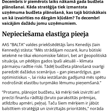
Decembris ir piemērots laiks nākamā gada budžeta
plānošanai. Kāda stratēģija tiek izmantota
uzņēmuma budžeta plānošanā, kas tajā būtiskākais
un kā izvairīties no dārgām kļūdām? To decembrī
vaicājām dažādu jomu uzņēmumiem.
Nepieciešama elastīga pieeja
AAS “BALTA” valdes priekšsēdētājs Īans Kenedijs (
Iain
Kennedy
) stāsta: “Mēs strādājam nozarē, kuru būtiski
ietekmē ne tikai ekonomiskie faktori, bet arī ģeopolitiskā
situācija, un pēdējos gados īpaši aktuāli – klimata
pārmaiņu radītie riski. Tādēļ budžeta plānošanā svarīgi
paredzēt dažādus scenārijus – gan piesardzīgus, gan
optimistiskus –, lai riska iestāšanās gadījumā mēs spētu
nodrošināt elastību turpmāko lēmumu pieņemšanā.”
“Protams, plānojot budžetu, kā mērķi tiek izvirzīti arī
precīzi finanšu rādītāji (bruto parakstītās prēmijas,
atlīdzību apmēri, peļņa). Taču šiem mērķiem ir jābūt
balstītiem stratēģijā un izvirzītajās prioritātēs,” norāda