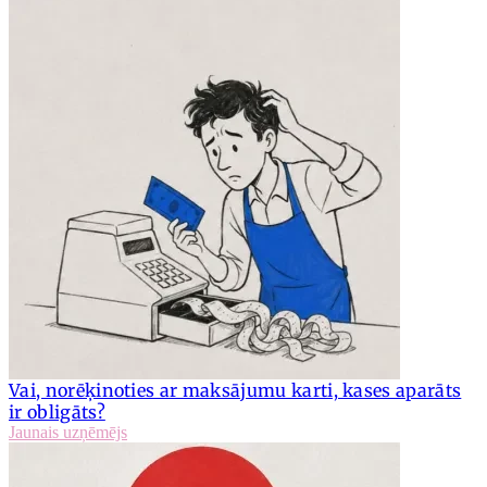
Vai, norēķinoties ar maksājumu karti, kases aparāts
ir obligāts?
Jaunais uzņēmējs