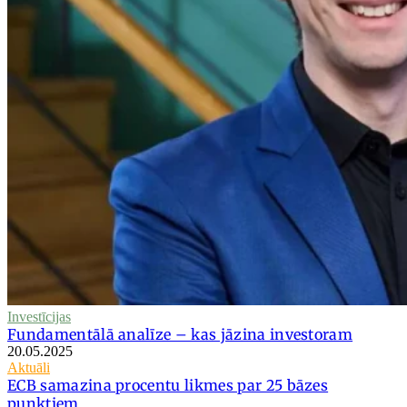
Investīcijas
Fundamentālā analīze – kas jāzina investoram
20.05.2025
Aktuāli
ECB samazina procentu likmes par 25 bāzes
punktiem