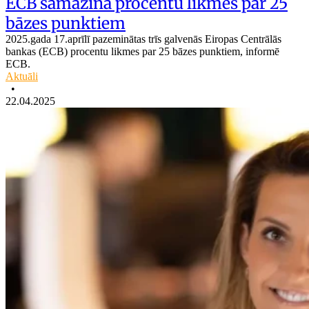
ECB samazina procentu likmes par 25
bāzes punktiem
2025.gada 17.aprīlī pazeminātas trīs galvenās Eiropas Centrālās
bankas (ECB) procentu likmes par 25 bāzes punktiem, informē
ECB.
Aktuāli
•
22.04.2025