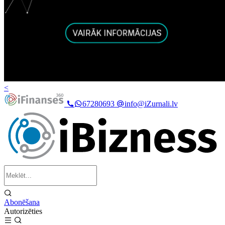
<
67280693
info@iZurnali.lv
Abonēšana
Autorizēties