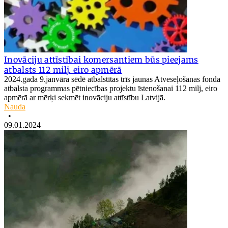
Inovāciju attīstībai komersantiem būs pieejams
atbalsts 112 milj. eiro apmērā
2024.gada 9.janvāra sēdē atbalstītas trīs jaunas Atveseļošanas fonda
atbalsta programmas pētniecības projektu īstenošanai 112 milj, eiro
apmērā ar mērķi sekmēt inovāciju attīstību Latvijā.
Nauda
•
09.01.2024