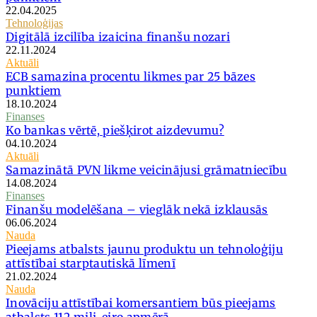
22.04.2025
Tehnoloģijas
Digitālā izcilība izaicina finanšu nozari
22.11.2024
Aktuāli
ECB samazina procentu likmes par 25 bāzes
punktiem
18.10.2024
Finanses
Ko bankas vērtē, piešķirot aizdevumu?
04.10.2024
Aktuāli
Samazinātā PVN likme veicinājusi grāmatniecību
14.08.2024
Finanses
Finanšu modelēšana – vieglāk nekā izklausās
06.06.2024
Nauda
Pieejams atbalsts jaunu produktu un tehnoloģiju
attīstībai starptautiskā līmenī
21.02.2024
Nauda
Inovāciju attīstībai komersantiem būs pieejams
atbalsts 112 milj. eiro apmērā