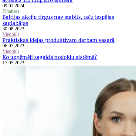
09.01.2024
Finanses
Baltijas akciju tirgus nav stabils, taču iespējas
saglabājas
30.08.2023
Viedokļi
Praktiskas idejas produktīvam darbam vasarā
06.07.2023
Viedokļi
Ko uzņēmēji sagaida nodokļu sistēmā?
17.05.2023