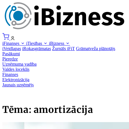
iFinanses
iTiesības
iBizness
iVeidlapas
iRokasgrāmatas
Žurnāls iFiT
Grāmatveža plānotājs
Pasākumi
Pieredze
Uzņēmuma vadība
Valdes loceklis
Finanses
Elektronizācija
Jaunais uzņēmējs
Tēma: amortizācija