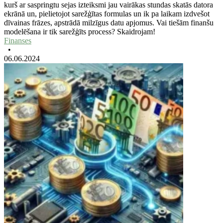
kurš ar saspringtu sejas izteiksmi jau vairākas stundas skatās datora
ekrānā un, pielietojot sarežģītas formulas un ik pa laikam izdvešot
dīvainas frāzes, apstrādā milzīgus datu apjomus. Vai tiešām finanšu
modelēšana ir tik sarežģīts process? Skaidrojam!
Finanses
•
06.06.2024