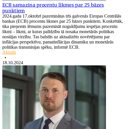
ECB samazina procentu likmes par 25 bāzes
punktiem
2024.gada 17.oktobrī pazeminātas trīs galvenās Eiropas Centrālās
bankas (ECB) procentu likmes par 25 bāzes punktiem. Konkrētāk,
tika pieņemts lēmums pazemināt noguldījumu iespējas procentu
likmi – likmi, ar kuras palīdzību tā nosaka monetārās politikas
nostājas virzību. Tas balstīts uz aktualizēto novērtējumu par
inflācijas perspektīvu, pamatinflācijas dinamiku un monetārās
politikas transmisijas spēku, informē ECB.
Aktuāli
•
18.10.2024