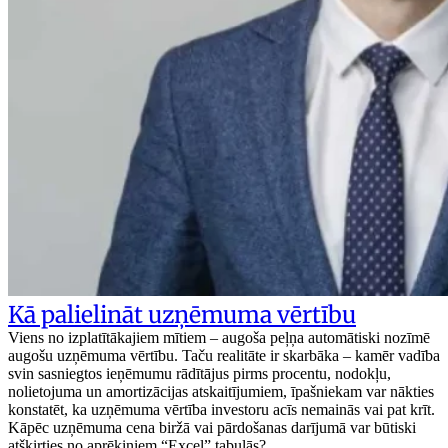
Kā palielināt uzņēmuma vērtību
Viens no izplatītākajiem mītiem – augoša peļņa automātiski nozīmē
augošu uzņēmuma vērtību. Taču realitāte ir skarbāka – kamēr vadība
svin sasniegtos ieņēmumu rādītājus pirms procentu, nodokļu,
nolietojuma un amortizācijas atskaitījumiem, īpašniekam var nākties
konstatēt, ka uzņēmuma vērtība investoru acīs nemainās vai pat krīt.
Kāpēc uzņēmuma cena biržā vai pārdošanas darījumā var būtiski
atšķirties no aprēķiniem “Excel” tabulās?