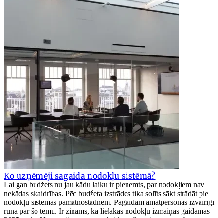
Ko uzņēmēji sagaida nodokļu sistēmā?
Lai gan budžets nu jau kādu laiku ir pieņemts, par nodokļiem nav
nekādas skaidrības. Pēc budžeta izstrādes tika solīts sākt strādāt pie
nodokļu sistēmas pamatnostādnēm. Pagaidām amatpersonas izvairīgi
runā par šo tēmu. Ir zināms, ka lielākās nodokļu izmaiņas gaidāmas