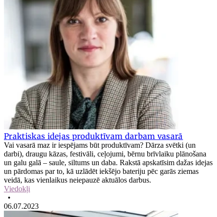
Praktiskas idejas produktīvam darbam vasarā
Vai vasarā maz ir iespējams būt produktīvam? Dārza svētki (un
darbi), draugu kāzas, festivāli, ceļojumi, bērnu brīvlaiku plānošana
un galu galā – saule, siltums un daba. Rakstā apskatīsim dažas idejas
un pārdomas par to, kā uzlādēt iekšējo bateriju pēc garās ziemas
veidā, kas vienlaikus neiepauzē aktuālos darbus.
Viedokļi
•
06.07.2023