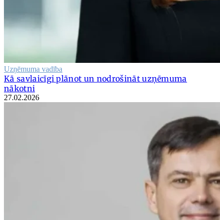
Uzņēmuma vadība
Kā savlaicīgi plānot un nodrošināt uzņēmuma
nākotni
27.02.2026