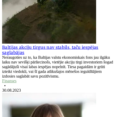
Baltijas akciju tirgus nav stabils, taču iespējas
saglabājas
Neraugoties uz to, ka Baltijas valstu ekonomiskais fons jau ilgāku
laiku nav sevišķi pārliecinošs, vietējie akciju tirgi investoriem šogad
sagādājuši visai labas iespējas nopelnīt. Tiesa pagaidām ir grūti
izteikt viedokli, vai šī gada atlikušajos mēnešos ieguldītājiem
izdosies saglabāt savu pozitīvismu.
Finanses
•
30.08.2023