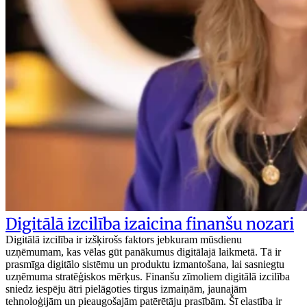
Digitālā izcilība izaicina finanšu nozari
Digitālā izcilība ir izšķirošs faktors jebkuram mūsdienu
uzņēmumam, kas vēlas gūt panākumus digitālajā laikmetā. Tā ir
prasmīga digitālo sistēmu un produktu izmantošana, lai sasniegtu
uzņēmuma stratēģiskos mērķus. Finanšu zīmoliem digitālā izcilība
sniedz iespēju ātri pielāgoties tirgus izmaiņām, jaunajām
tehnoloģijām un pieaugošajām patērētāju prasībām. Šī elastība ir