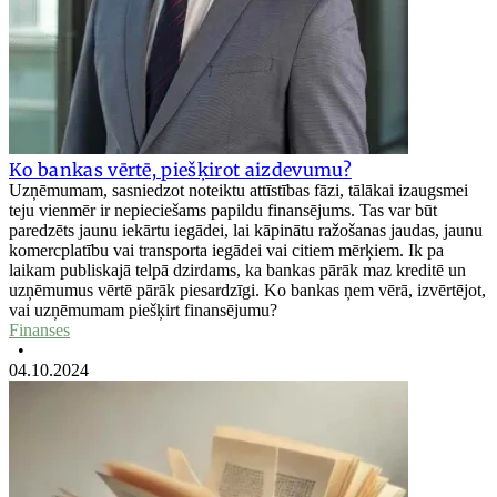
Ko bankas vērtē, piešķirot aizdevumu?
Uzņēmumam, sasniedzot noteiktu attīstības fāzi, tālākai izaugsmei
teju vienmēr ir nepieciešams papildu finansējums. Tas var būt
paredzēts jaunu iekārtu iegādei, lai kāpinātu ražošanas jaudas, jaunu
komercplatību vai transporta iegādei vai citiem mērķiem. Ik pa
laikam publiskajā telpā dzirdams, ka bankas pārāk maz kreditē un
uzņēmumus vērtē pārāk piesardzīgi. Ko bankas ņem vērā, izvērtējot,
vai uzņēmumam piešķirt finansējumu?
Finanses
•
04.10.2024