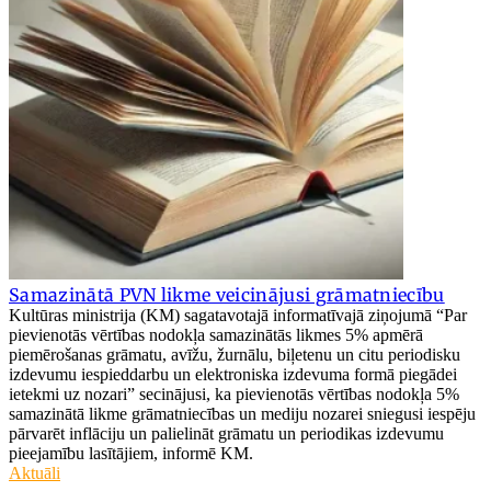
Samazinātā PVN likme veicinājusi grāmatniecību
Kultūras ministrija (KM) sagatavotajā informatīvajā ziņojumā “Par
pievienotās vērtības nodokļa samazinātās likmes 5% apmērā
piemērošanas grāmatu, avīžu, žurnālu, biļetenu un citu periodisku
izdevumu iespieddarbu un elektroniska izdevuma formā piegādei
ietekmi uz nozari” secinājusi, ka pievienotās vērtības nodokļa 5%
samazinātā likme grāmatniecības un mediju nozarei sniegusi iespēju
pārvarēt inflāciju un palielināt grāmatu un periodikas izdevumu
pieejamību lasītājiem, informē KM.
Aktuāli