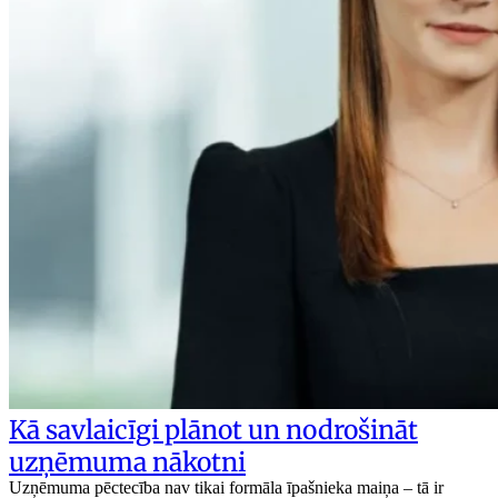
Kā savlaicīgi plānot un nodrošināt
uzņēmuma nākotni
Uzņēmuma pēctecība nav tikai formāla īpašnieka maiņa – tā ir