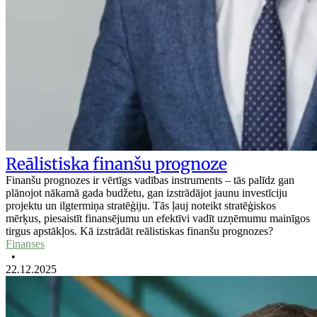
Reālistiska finanšu prognoze
Finanšu prognozes ir vērtīgs vadības instruments – tās palīdz gan
plānojot nākamā gada budžetu, gan izstrādājot jaunu investīciju
projektu un ilgtermiņa stratēģiju. Tās ļauj noteikt stratēģiskos
mērķus, piesaistīt finansējumu un efektīvi vadīt uzņēmumu mainīgos
tirgus apstākļos. Kā izstrādāt reālistiskas finanšu prognozes?
Finanses
•
22.12.2025