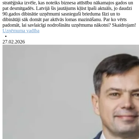
stratēģiska izvēle, kas noteiks biznesa attīstību nākamajos gados un
pat desmitgadēs. Latvijā šis jautājums kļūst īpaši aktuāls, jo daudzi
90.gados dibinātie uzņēmumi sasnieguši brieduma fāzi un to
dibinātāji sāk domāt par aktīvās lomas mazināšanu. Par ko vērts
padomāt, lai savlaicīgi nodrošinātu uzņēmuma nākotni? Skaidrojam!
Uzņēmuma vadība
•
27.02.2026