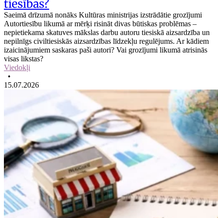
tiesības?
Saeimā drīzumā nonāks Kultūras ministrijas izstrādātie grozījumi
Autortiesību likumā ar mērķi risināt divas būtiskas problēmas –
nepietiekama skatuves mākslas darbu autoru tiesiskā aizsardzība un
nepilnīgs civiltiesiskās aizsardzības līdzekļu regulējums. Ar kādiem
izaicinājumiem saskaras paši autori? Vai grozījumi likumā atrisinās
visas likstas?
Viedokļi
•
15.07.2026