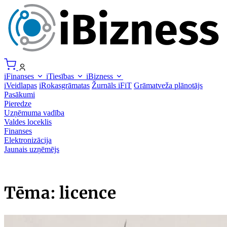
iFinanses
iTiesības
iBizness
iVeidlapas
iRokasgrāmatas
Žurnāls iFiT
Grāmatveža plānotājs
Pasākumi
Pieredze
Uzņēmuma vadība
Valdes loceklis
Finanses
Elektronizācija
Jaunais uzņēmējs
Tēma: licence