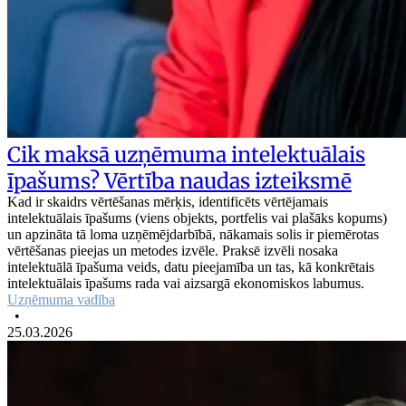
Cik maksā uzņēmuma intelektuālais
īpašums? Vērtība naudas izteiksmē
Kad ir skaidrs vērtēšanas mērķis, identificēts vērtējamais
intelektuālais īpašums (viens objekts, portfelis vai plašāks kopums)
un apzināta tā loma uzņēmējdarbībā, nākamais solis ir piemērotas
vērtēšanas pieejas un metodes izvēle. Praksē izvēli nosaka
intelektuālā īpašuma veids, datu pieejamība un tas, kā konkrētais
intelektuālais īpašums rada vai aizsargā ekonomiskos labumus.
Uzņēmuma vadība
•
25.03.2026