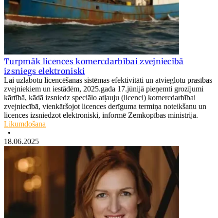
Turpmāk licences komercdarbībai zvejniecībā
izsniegs elektroniski
Lai uzlabotu licencēšanas sistēmas efektivitāti un atvieglotu prasības
zvejniekiem un iestādēm, 2025.gada 17.jūnijā pieņemti grozījumi
kārtībā, kādā izsniedz speciālo atļauju (licenci) komercdarbībai
zvejniecībā, vienkāršojot licences derīguma termiņa noteikšanu un
licences izsniedzot elektroniski, informē Zemkopības ministrija.
Likumdošana
•
18.06.2025