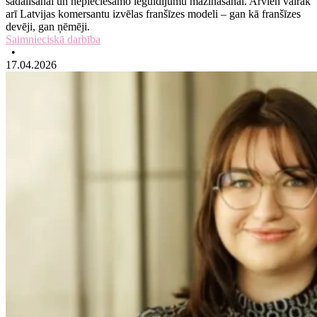
sadalīšanai un nepieciešamo ieguldījumu mazināšanai. Arvien vairāk
arī Latvijas komersantu izvēlas franšīzes modeli – gan kā franšīzes
devēji, gan ņēmēji.
Saimnieciskā darbība
•
17.04.2026