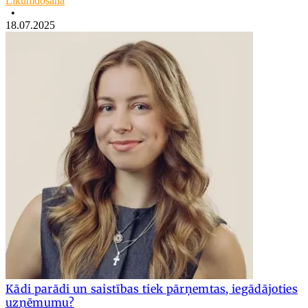
Likumdošana
•
18.07.2025
Kādi parādi un saistības tiek pārņemtas, iegādājoties
uzņēmumu?