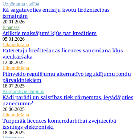
Uzņēmuma vadība
Kā sagatavoties emisiju kvotu tirdzniecības
izmaiņām
20.01.2026
Finanses
Atliktie maksājumi kļūs par kredītiem
05.01.2026
Likumdošana
Patērētāju kreditēšanas licences saņemšana kļūs
vienkāršāka
12.08.2025
Likumdošana
Pilnveido regulējumu alternatīvo ieguldījumu fondu
pārvaldniekiem
18.07.2025
Korporatīvie darījumi
Kādi parādi un saistības tiek pārņemtas, iegādājoties
uzņēmumu?
26.06.2025
Likumdošana
Turpmāk licences komercdarbībai zvejniecībā
izsniegs elektroniski
18.06.2025