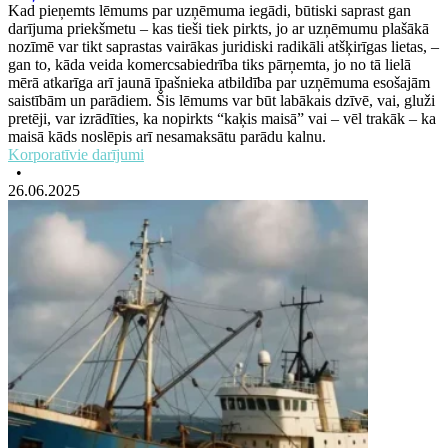
Kad pieņemts lēmums par uzņēmuma iegādi, būtiski saprast gan
darījuma priekšmetu – kas tieši tiek pirkts, jo ar uzņēmumu plašākā
nozīmē var tikt saprastas vairākas juridiski radikāli atšķirīgas lietas, –
gan to, kāda veida komercsabiedrība tiks pārņemta, jo no tā lielā
mērā atkarīga arī jaunā īpašnieka atbildība par uzņēmuma esošajām
saistībām un parādiem. Šis lēmums var būt labākais dzīvē, vai, gluži
pretēji, var izrādīties, ka nopirkts “kaķis maisā” vai – vēl trakāk – ka
maisā kāds noslēpis arī nesamaksātu parādu kalnu.
Korporatīvie darījumi
•
26.06.2025