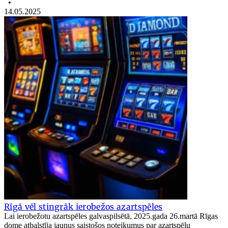
•
14.05.2025
Rīgā vēl stingrāk ierobežos azartspēles
Lai ierobežotu azartspēles galvaspilsētā, 2025.gada 26.martā Rīgas
dome atbalstīja jaunus saistošos noteikumus par azartspēļu