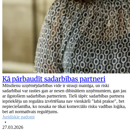
Kā pārbaudīt sadarbības partneri
Mūsdienu uzņēmējdarbības vide ir strauji mainīga, un riski
sadarbībai var rasties gan ar nesen dibinātiem uzņēmumiem, gan jau
ar ilgstošiem sadarbības partneriem. Tieši tāpēc sadarbības partnera
iepriekšēja un regulāra izvērtēšana nav vienkārši "labā prakse", bet
nepieciešamība, ko nosaka ne tikai komerciālo risku vadības loģika,
bet arī normatīvais regulējums.
Juridiskie padomi
•
27.03.2026