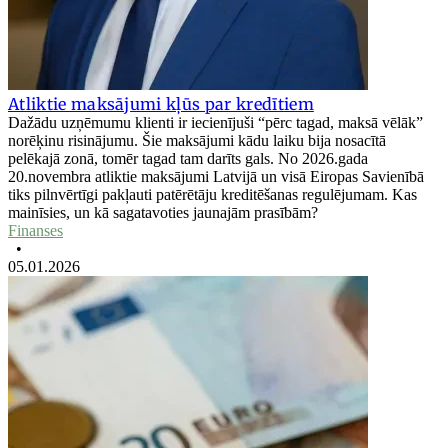
Atliktie maksājumi kļūs par kredītiem
Dažādu uzņēmumu klienti ir iecienījuši “pērc tagad, maksā vēlāk”
norēķinu risinājumu. Šie maksājumi kādu laiku bija nosacītā
pelēkajā zonā, tomēr tagad tam darīts gals. No 2026.gada
20.novembra atliktie maksājumi Latvijā un visā Eiropas Savienībā
tiks pilnvērtīgi pakļauti patērētāju kreditēšanas regulējumam. Kas
mainīsies, un kā sagatavoties jaunajām prasībām?
Finanses
•
05.01.2026