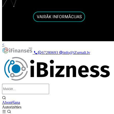
<
67280693
info@iZurnali.lv
Abonēšana
Autorizēties