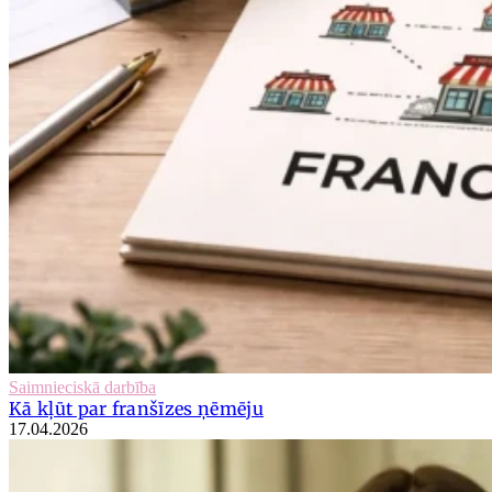
Saimnieciskā darbība
Kā kļūt par franšīzes ņēmēju
17.04.2026