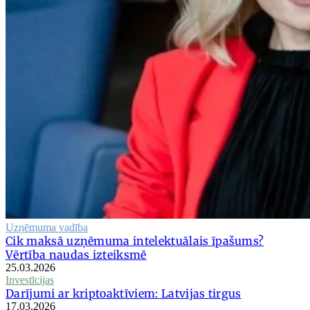
Uzņēmuma vadība
Cik maksā uzņēmuma intelektuālais īpašums?
Vērtība naudas izteiksmē
25.03.2026
Investīcijas
Darījumi ar kriptoaktīviem: Latvijas tirgus
17.03.2026