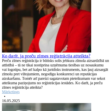
Ko darīt, ja preču zīmes reģistrācija atteikta?
Preču zīmes reģistrācija ir būtisks solis jebkura zīmola aizsardzībā un
attīstībā – tā ne tikai nostiprina uzņēmuma tiesības uz nosaukumu
vai logotipu, bet arī kalpo kā juridisks instruments, kas ļauj aizsargāt
zīmolu pret viltojumiem, negodīgu konkurenci un reputācijas
aizskaršanu. Tomēr arī pareizi sagatavotam pieteikumam var sekot
atteikuma paziņojums no reģistrācijas iestādes. Ko darīt, ja preču
zīmes reģistrācija atteikta?
Mārketings
•
16.05.2025