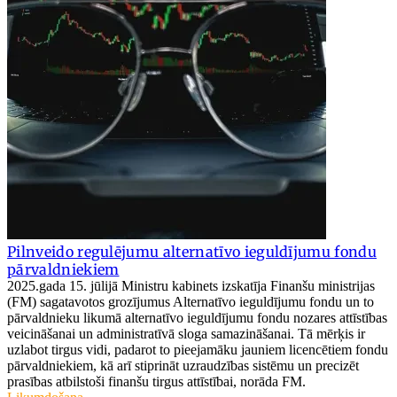
Pilnveido regulējumu alternatīvo ieguldījumu fondu
pārvaldniekiem
2025.gada 15. jūlijā Ministru kabinets izskatīja Finanšu ministrijas
(FM) sagatavotos grozījumus Alternatīvo ieguldījumu fondu un to
pārvaldnieku likumā alternatīvo ieguldījumu fondu nozares attīstības
veicināšanai un administratīvā sloga samazināšanai. Tā mērķis ir
uzlabot tirgus vidi, padarot to pieejamāku jauniem licencētiem fondu
pārvaldniekiem, kā arī stiprināt uzraudzības sistēmu un precizēt
prasības atbilstoši finanšu tirgus attīstībai, norāda FM.