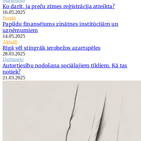
Mārketings
Ko darīt, ja preču zīmes reģistrācija atteikta?
16.05.2025
Nauda
Papildu finansējums zinātnes institūcijām un
uzņēmumiem
14.05.2025
Aktuāli
Rīgā vēl stingrāk ierobežos azartspēles
28.03.2025
Darbinieki
Autortiesību nodošana sociālajiem tīkliem. Kā tas
notiek?
21.03.2025