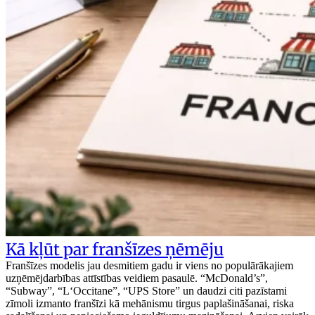
Kā kļūt par franšīzes ņēmēju
Franšīzes modelis jau desmitiem gadu ir viens no populārākajiem
uzņēmējdarbības attīstības veidiem pasaulē. “McDonald’s”,
“Subway”, “L‘Occitane”, “UPS Store” un daudzi citi pazīstami
zīmoli izmanto franšīzi kā mehānismu tirgus paplašināšanai, riska