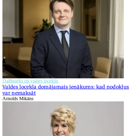
Dalībnieks un valdes loceklis
Valdes locekļa domājamais ienākums: kad nodokļus
var nemaksāt
Arnolds Mikāns