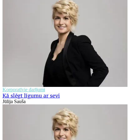
Korporatīvie darījumi
Kā slēgt līgumu ar sevi
Jūlija Sauša