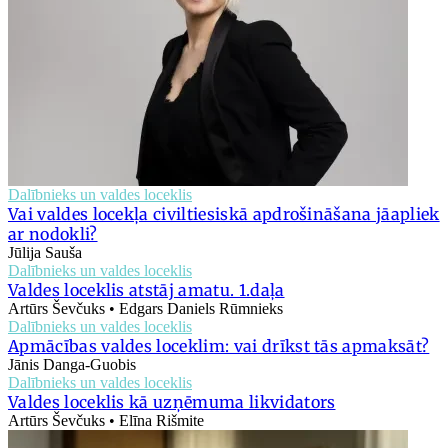
Dalībnieks un valdes loceklis
Vai valdes locekļa civiltiesiskā apdrošināšana jāapliek
ar nodokli?
Jūlija Sauša
Dalībnieks un valdes loceklis
Valdes loceklis atstāj amatu. 1.daļa
Artūrs Ševčuks • Edgars Daniels Rūmnieks
Dalībnieks un valdes loceklis
Apmācības valdes loceklim: vai drīkst tās apmaksāt?
Jānis Danga-Guobis
Dalībnieks un valdes loceklis
Valdes loceklis kā uzņēmuma likvidators
Artūrs Ševčuks • Elīna Rišmite