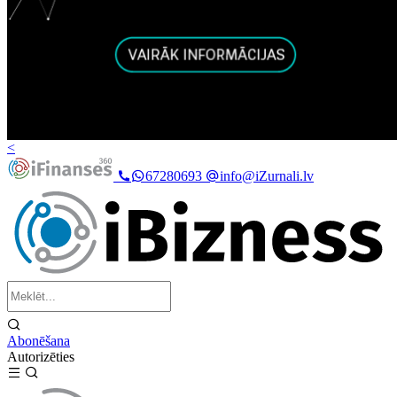
<
67280693
info@iZurnali.lv
Abonēšana
Autorizēties