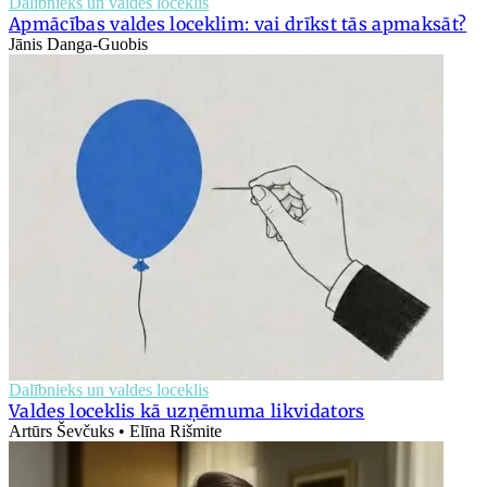
Dalībnieks un valdes loceklis
Apmācības valdes loceklim: vai drīkst tās apmaksāt?
Jānis Danga-Guobis
Dalībnieks un valdes loceklis
Valdes loceklis kā uzņēmuma likvidators
Artūrs Ševčuks • Elīna Rišmite