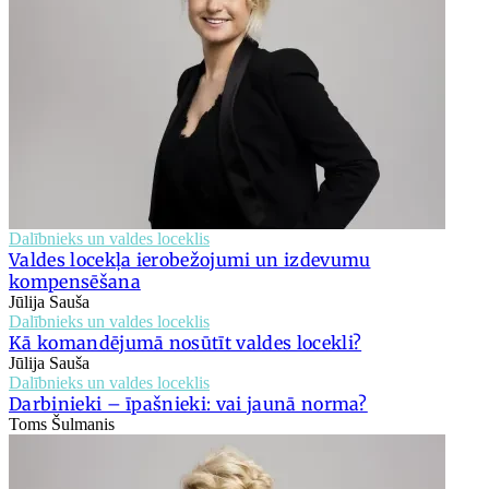
Dalībnieks un valdes loceklis
Valdes locekļa ierobežojumi un izdevumu
kompensēšana
Jūlija Sauša
Dalībnieks un valdes loceklis
Kā komandējumā nosūtīt valdes locekli?
Jūlija Sauša
Dalībnieks un valdes loceklis
Darbinieki – īpašnieki: vai jaunā norma?
Toms Šulmanis