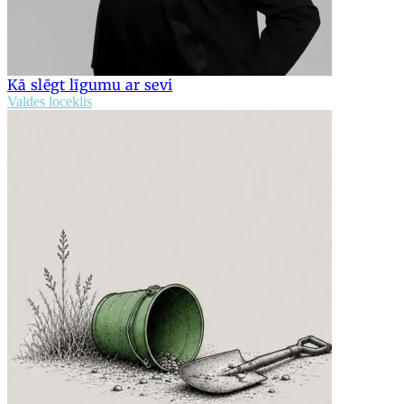
Kā slēgt līgumu ar sevi
Valdes loceklis