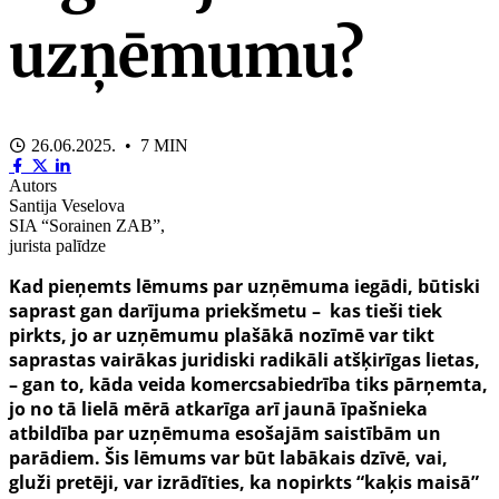
uzņēmumu?
26.06.2025. • 7 MIN
Autors
Santija Veselova
SIA “Sorainen ZAB”,
jurista palīdze
Kad pieņemts lēmums par uzņēmuma iegādi, būtiski
saprast gan darījuma priekšmetu – kas tieši tiek
pirkts, jo ar uzņēmumu plašākā nozīmē var tikt
saprastas vairākas juridiski radikāli atšķirīgas lietas,
– gan to, kāda veida komercsabiedrība tiks pārņemta,
jo no tā lielā mērā atkarīga arī jaunā īpašnieka
atbildība par uzņēmuma esošajām saistībām un
parādiem. Šis lēmums var būt labākais dzīvē, vai,
gluži pretēji, var izrādīties, ka nopirkts “kaķis maisā”