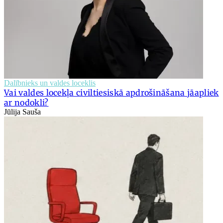
Dalībnieks un valdes loceklis
Vai valdes locekļa civiltiesiskā apdrošināšana jāapliek
ar nodokli?
Jūlija Sauša