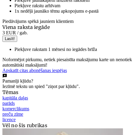
Piekļuve jaunākajiem iBizness rakstiem
Piekļuve rakstu arhīvam
1x nedēļā jaunāko tēmu apkopojums e-pastā
Piedāvājums spēkā jauniem klientiem
Viena raksta iegāde
3 EUR
/ gab.
Lasīt!
Piekļuve rakstam 1 mēnesi no iegādes brīža
Noformējot pirkumu, netiek piesaistīta maksājumu karte un nenotiek
automātiski maksājumi!
Apskatīt citas abonēšanas iespējas
Pamanīji kļūdu?
Iezīmē tekstu un spied "ziņot par kļūdu".
Tēmas
kapitāla daļas
parāds
komerclikums
preču zīme
licence
Vēl no šīs rubrikas