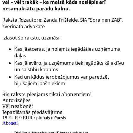
vai – vēl trakāk – ka maisā kāds noslēpis arī
nesamaksātu parādu kalnu.
Raksta līdzautore: Zanda Frišfelde, SIA “Sorainen ZAB”,
zvērināta advokāte
Izlasot šo rakstu, uzzināsi:
Kas jāatceras, ja nolemts iegādāties uzņēmuma
daļas
Kas jāievēro, ja uzņēmums tiek iegādāts kā aktīvu
un saistību kopums
Kad un kādus ierobežojumus var paredzēt
bijušajiem īpašniekiem
Šis raksts pieejams tikai abonentiem!
Autorizējies
Vēl neabonē?
Iepazīšanās piedāvājums
18 EUR
9 EUR
/ pirmais mēnesis
Abonēt!