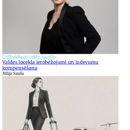
Dalībnieks un valdes loceklis
Valdes locekļa ierobežojumi un izdevumu
kompensēšana
Jūlija Sauša