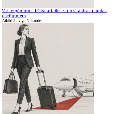
Vai uzņēmums drīkst atteikties no skaidras naudas
darījumiem
Atbild Jadviga Neilande