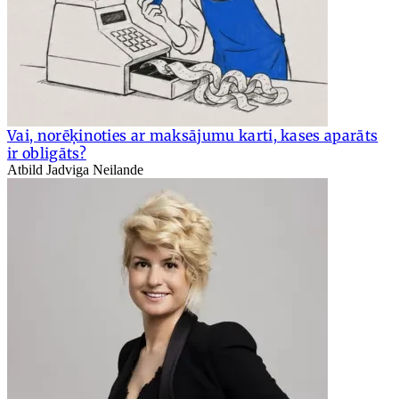
Vai, norēķinoties ar maksājumu karti, kases aparāts
ir obligāts?
Atbild Jadviga Neilande