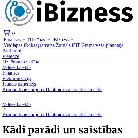
iFinanses
iTiesības
iBizness
iVeidlapas
iRokasgrāmatas
Žurnāls iFiT
Grāmatveža plānotājs
Pasākumi
Pieredze
Uzņēmuma vadība
Valdes loceklis
Finanses
Elektronizācija
Jaunais uzņēmējs
Korporatīvie darījumi
Dalībnieks un valdes loceklis
Valdes loceklis
Korporatīvie darījumi
Dalībnieks un valdes loceklis
Kādi parādi un saistības