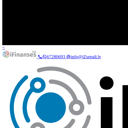
<
67280693
info@iZurnali.lv