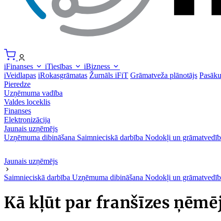
iFinanses
iTiesības
iBizness
iVeidlapas
iRokasgrāmatas
Žurnāls iFiT
Grāmatveža plānotājs
Pasāk
Pieredze
Uzņēmuma vadība
Valdes loceklis
Finanses
Elektronizācija
Jaunais uzņēmējs
Uzņēmuma dibināšana
Saimnieciskā darbība
Nodokļi un grāmatvedīb
Jaunais uzņēmējs
Saimnieciskā darbība
Uzņēmuma dibināšana
Nodokļi un grāmatvedīb
Kā kļūt par franšīzes ņēmē