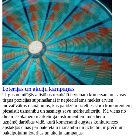
Loterijas un akciju kampaņas
Tirgus nemitīgās attīstības rezultātā ikvienam komersantam savas
tirgus pozīcijas stiprināšanai ir nepieciešams meklēt arvien
inovatīvākus risinājumus, kas palīdzētu izcelties starp konkurentiem,
piesaistīt uzmanību un sasniegt savu mērķauditoriju. Kā viens no
dinamiskākajiem mārketinga instrumentiem mūsdienu
uzņēmējdarbības vidē, kurā komersanti augstas konkurences
apstākļos cīnās par patērētāju uzmanību un uzticību, ir preču un
pakalpojumu loterijas un akciju kampaņas.