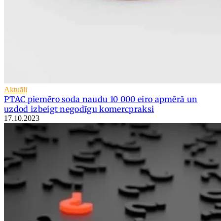
Aktuāli
PTAC piemēro soda naudu 10 000 eiro apmērā un
uzdod izbeigt negodīgu komercpraksi
17.10.2023