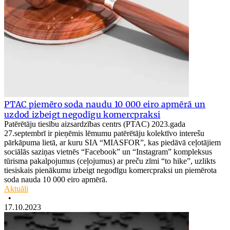
PTAC piemēro soda naudu 10 000 eiro apmērā un
uzdod izbeigt negodīgu komercpraksi
Patērētāju tiesību aizsardzības centrs (PTAC) 2023.gada
27.septembrī ir pieņēmis lēmumu patērētāju kolektīvo interešu
pārkāpuma lietā, ar kuru SIA “MIASFOR”, kas piedāvā ceļotājiem
sociālās saziņas vietnēs “Facebook” un “Instagram” kompleksus
tūrisma pakalpojumus (ceļojumus) ar preču zīmi “to hike”, uzlikts
tiesiskais pienākumu izbeigt negodīgu komercpraksi un piemērota
soda nauda 10 000 eiro apmērā.
Aktuāli
•
17.10.2023