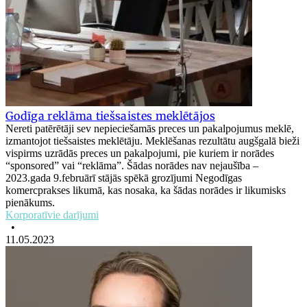
Godīga reklāma tiešsaistes meklētājos
Nereti patērētāji sev nepieciešamās preces un pakalpojumus meklē,
izmantojot tiešsaistes meklētāju. Meklēšanas rezultātu augšgalā bieži
vispirms uzrādās preces un pakalpojumi, pie kuriem ir norādes
“sponsored” vai “reklāma”. Šādas norādes nav nejaušība –
2023.gada 9.februārī stājās spēkā grozījumi Negodīgas
komercprakses likumā, kas nosaka, ka šādas norādes ir likumisks
pienākums.
Korporatīvie darījumi
•
11.05.2023