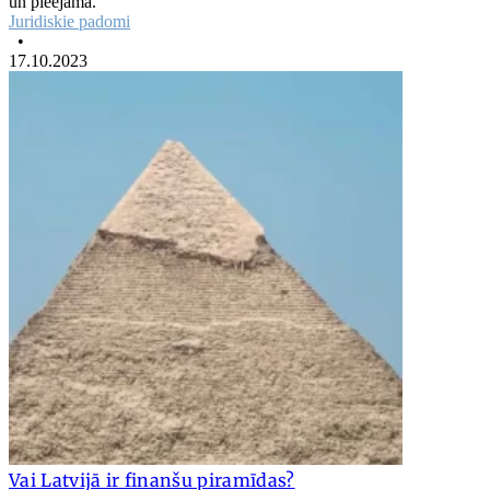
un pieejama.
Juridiskie padomi
•
17.10.2023
Vai Latvijā ir finanšu piramīdas?