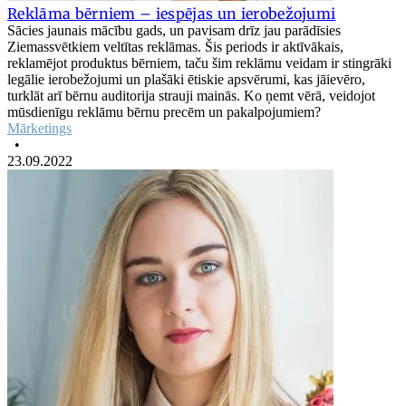
Reklāma bērniem – iespējas un ierobežojumi
Sācies jaunais mācību gads, un pavisam drīz jau parādīsies
Ziemassvētkiem veltītas reklāmas. Šis periods ir aktīvākais,
reklamējot produktus bērniem, taču šim reklāmu veidam ir stingrāki
legālie ierobežojumi un plašāki ētiskie apsvērumi, kas jāievēro,
turklāt arī bērnu auditorija strauji mainās. Ko ņemt vērā, veidojot
mūsdienīgu reklāmu bērnu precēm un pakalpojumiem?
Mārketings
•
23.09.2022