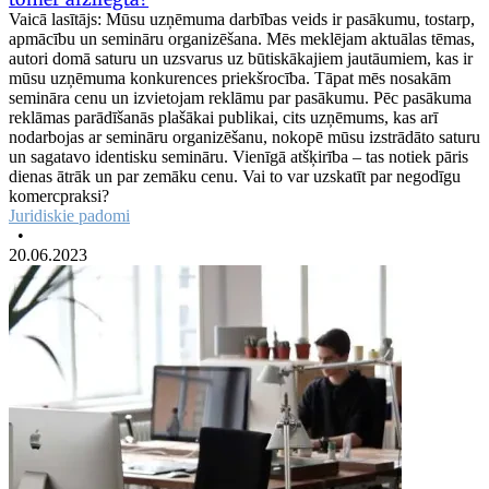
Vaicā lasītājs: Mūsu uzņēmuma darbības veids ir pasākumu, tostarp,
apmācību un semināru organizēšana. Mēs meklējam aktuālas tēmas,
autori domā saturu un uzsvarus uz būtiskākajiem jautāumiem, kas ir
mūsu uzņēmuma konkurences priekšrocība. Tāpat mēs nosakām
semināra cenu un izvietojam reklāmu par pasākumu. Pēc pasākuma
reklāmas parādīšanās plašākai publikai, cits uzņēmums, kas arī
nodarbojas ar semināru organizēšanu, nokopē mūsu izstrādāto saturu
un sagatavo identisku semināru. Vienīgā atšķirība – tas notiek pāris
dienas ātrāk un par zemāku cenu. Vai to var uzskatīt par negodīgu
komercpraksi?
Juridiskie padomi
•
20.06.2023