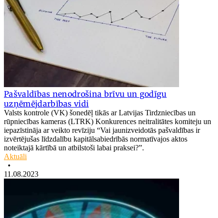
Pašvaldības nenodrošina brīvu un godīgu
uzņēmējdarbības vidi
Valsts kontrole (VK) šonedēļ tikās ar Latvijas Tirdzniecības un
rūpniecības kameras (LTRK) Konkurences neitralitātes komiteju un
iepazīstināja ar veikto revīziju “Vai jaunizveidotās pašvaldības ir
izvērtējušas līdzdalību kapitālsabiedrībās normatīvajos aktos
noteiktajā kārtībā un atbilstoši labai praksei?”.
Aktuāli
•
11.08.2023