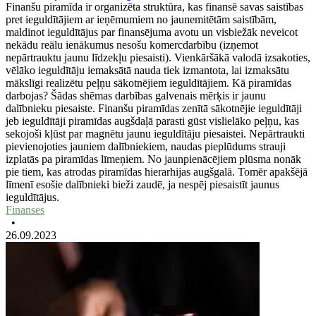
Finanšu piramīda ir organizēta struktūra, kas finansē savas saistības
pret ieguldītājiem ar ieņēmumiem no jaunemitētām saistībām,
maldinot ieguldītājus par finansējuma avotu un visbiežāk neveicot
nekādu reālu ienākumus nesošu komercdarbību (izņemot
nepārtrauktu jaunu līdzekļu piesaisti). Vienkāršākā valodā izsakoties,
vēlāko ieguldītāju iemaksātā nauda tiek izmantota, lai izmaksātu
mākslīgi realizētu peļņu sākotnējiem ieguldītājiem. Kā piramīdas
darbojas? Šādas shēmas darbības galvenais mērķis ir jaunu
dalībnieku piesaiste. Finanšu piramīdas zenītā sākotnējie ieguldītāji
jeb ieguldītāji piramīdas augšdaļā parasti gūst vislielāko peļņu, kas
sekojoši kļūst par magnētu jaunu ieguldītāju piesaistei. Nepārtraukti
pievienojoties jauniem dalībniekiem, naudas pieplūdums strauji
izplatās pa piramīdas līmeņiem. No jaunpienācējiem plūsma nonāk
pie tiem, kas atrodas piramīdas hierarhijas augšgalā. Tomēr apakšējā
līmenī esošie dalībnieki bieži zaudē, ja nespēj piesaistīt jaunus
ieguldītājus.
Finanses
•
26.09.2023