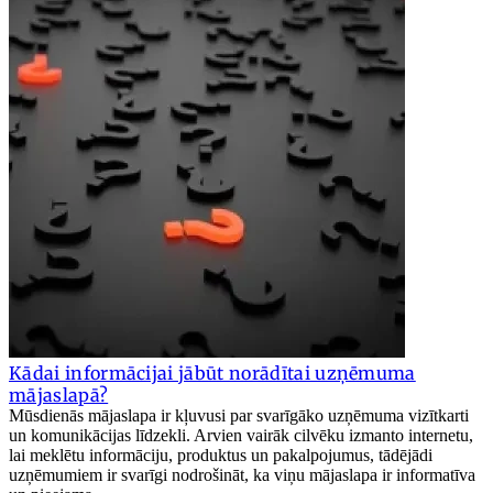
Kādai informācijai jābūt norādītai uzņēmuma
mājaslapā?
Mūsdienās mājaslapa ir kļuvusi par svarīgāko uzņēmuma vizītkarti
un komunikācijas līdzekli. Arvien vairāk cilvēku izmanto internetu,
lai meklētu informāciju, produktus un pakalpojumus, tādējādi
uzņēmumiem ir svarīgi nodrošināt, ka viņu mājaslapa ir informatīva