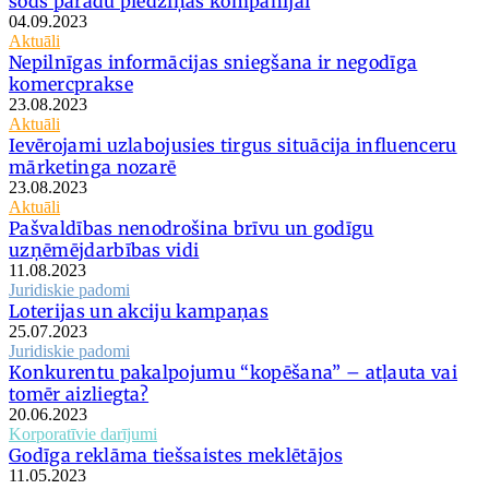
sods parādu piedziņas kompānijai
04.09.2023
Aktuāli
Nepilnīgas informācijas sniegšana ir negodīga
komercprakse
23.08.2023
Aktuāli
Ievērojami uzlabojusies tirgus situācija influenceru
mārketinga nozarē
23.08.2023
Aktuāli
Pašvaldības nenodrošina brīvu un godīgu
uzņēmējdarbības vidi
11.08.2023
Juridiskie padomi
Loterijas un akciju kampaņas
25.07.2023
Juridiskie padomi
Konkurentu pakalpojumu “kopēšana” – atļauta vai
tomēr aizliegta?
20.06.2023
Korporatīvie darījumi
Godīga reklāma tiešsaistes meklētājos
11.05.2023