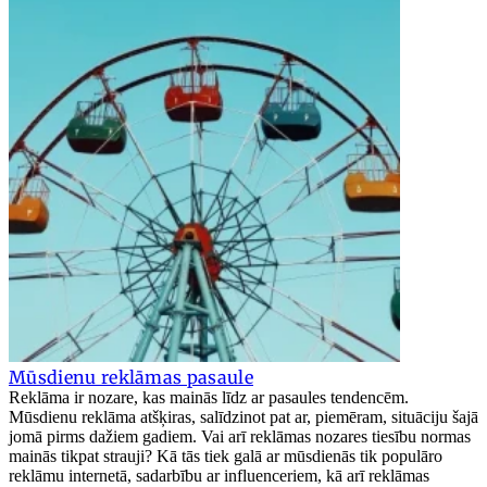
Mūsdienu reklāmas pasaule
Reklāma ir nozare, kas mainās līdz ar pasaules tendencēm.
Mūsdienu reklāma atšķiras, salīdzinot pat ar, piemēram, situāciju šajā
jomā pirms dažiem gadiem. Vai arī reklāmas nozares tiesību normas
mainās tikpat strauji? Kā tās tiek galā ar mūsdienās tik populāro
reklāmu internetā, sadarbību ar influenceriem, kā arī reklāmas