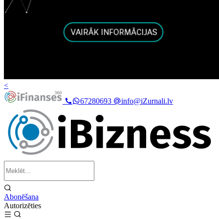
<
67280693
info@iZurnali.lv
Abonēšana
Autorizēties