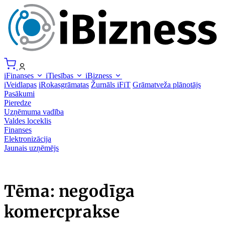
iFinanses
iTiesības
iBizness
iVeidlapas
iRokasgrāmatas
Žurnāls iFiT
Grāmatveža plānotājs
Pasākumi
Pieredze
Uzņēmuma vadība
Valdes loceklis
Finanses
Elektronizācija
Jaunais uzņēmējs
Tēma: negodīga
komercprakse