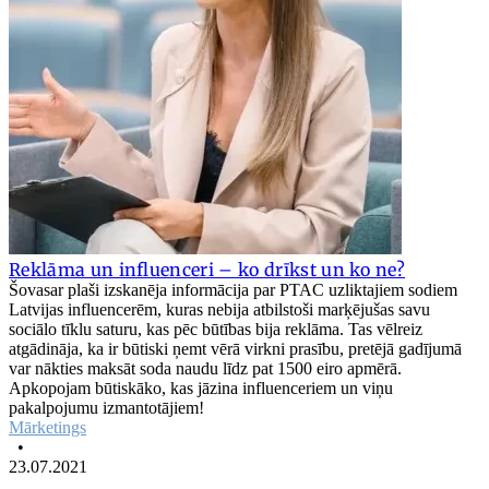
Reklāma un influenceri – ko drīkst un ko ne?
Šovasar plaši izskanēja informācija par PTAC uzliktajiem sodiem
Latvijas influencerēm, kuras nebija atbilstoši marķējušas savu
sociālo tīklu saturu, kas pēc būtības bija reklāma. Tas vēlreiz
atgādināja, ka ir būtiski ņemt vērā virkni prasību, pretējā gadījumā
var nākties maksāt soda naudu līdz pat 1500 eiro apmērā.
Apkopojam būtiskāko, kas jāzina influenceriem un viņu
pakalpojumu izmantotājiem!
Mārketings
•
23.07.2021