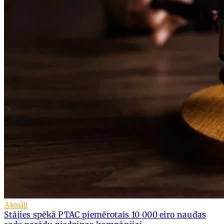
Aktuāli
Stājies spēkā PTAC piemērotais 10 000 eiro naudas