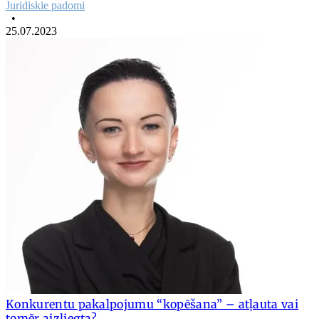
Juridiskie padomi
•
25.07.2023
Konkurentu pakalpojumu “kopēšana” – atļauta vai
tomēr aizliegta?