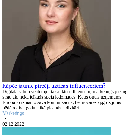
Kāpēc jaunie pircēji uzticas influenceriem?
Digitālā satura veidotāju, tā saukto influenceru, mārketings pieaug
straujāk, nekā jelkāds spēja iedomāties. Katrs otrais uzņēmums
Eiropā to izmanto savā komunikācijā, bet nozares apgrozījums
pēdējo divu gadu laikā pieaudzis divkārt.
Mārketings
•
02.12.2022