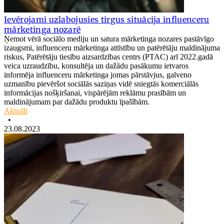
Ievērojami uzlabojusies tirgus situācija influenceru
mārketinga nozarē
Ņemot vērā sociālo mediju un satura mārketinga nozares pastāvīgo
izaugsmi, influenceru mārketinga attīstību un patērētāju maldinājuma
riskus, Patērētāju tiesību aizsardzības centrs (PTAC) arī 2022.gadā
veica uzraudzību, konsultēja un dažādu pasākumu ietvaros
informēja influenceru mārketinga jomas pārstāvjus, galveno
uzmanību pievēršot sociālās saziņas vidē sniegtās komerciālās
informācijas nošķiršanai, vispārējām reklāmu prasībām un
maldinājumam par dažādu produktu īpašībām.
Aktuāli
•
23.08.2023