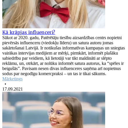
Kā krāpjas influenceri?
Sākot ar 2020. gadu, Patērētāju tiesību aizsardzības centrs nopietni
pievērsās influenceru (viedokļu līderu) un satura autoru jomas
sakārtošanai Latvijā. Ir notikušas informatīvas kampaņas un sniegtas
vairākas intervijas medijiem ar mērķi, pirmkārt, informēt plašāku
sabiedrību par veidiem, kā lietotāji var tikt maldināti ar slēpto
reklāmu, un, otrkārt, ar nolūku informēt satura autorus, ka “spēles ir
beigušās”. Pavisam nesen divas influenceres saņēma arī nopietnus
sodus par negodīgu komercpraksi – un tas ir tikai sākums.
Mārketings
•
17.09.2021