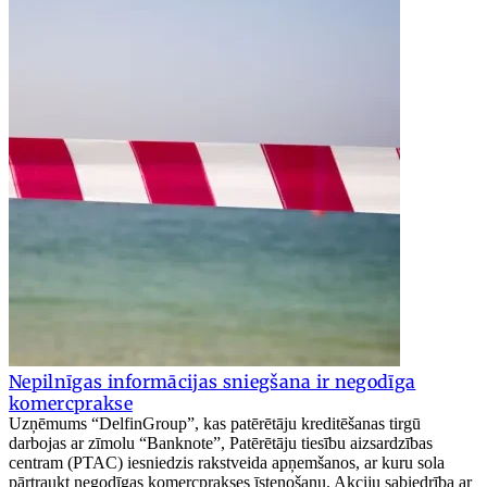
Nepilnīgas informācijas sniegšana ir negodīga
komercprakse
Uzņēmums “DelfinGroup”, kas patērētāju kreditēšanas tirgū
darbojas ar zīmolu “Banknote”, Patērētāju tiesību aizsardzības
centram (PTAC) iesniedzis rakstveida apņemšanos, ar kuru sola
pārtraukt negodīgas komercprakses īstenošanu. Akciju sabiedrība ar