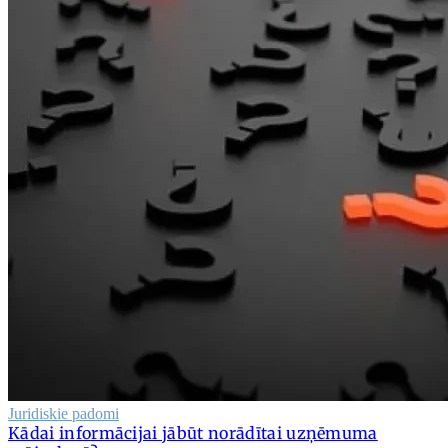
Juridiskie padomi
Kādai informācijai jābūt norādītai uzņēmuma