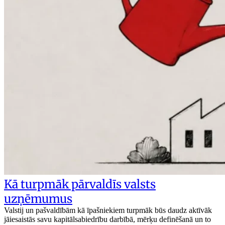
Kā turpmāk pārvaldīs valsts
uzņēmumus
Valstij un pašvaldībām kā īpašniekiem turpmāk būs daudz aktīvāk
jāiesaistās savu kapitālsabiedrību darbībā, mērķu definēšanā un to