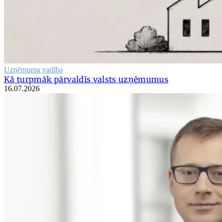
Uzņēmuma vadība
Kā turpmāk pārvaldīs valsts uzņēmumus
16.07.2026