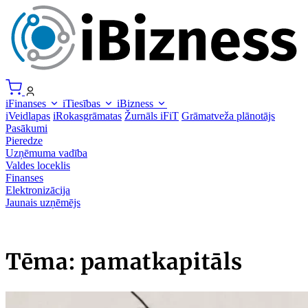
iFinanses
iTiesības
iBizness
iVeidlapas
iRokasgrāmatas
Žurnāls iFiT
Grāmatveža plānotājs
Pasākumi
Pieredze
Uzņēmuma vadība
Valdes loceklis
Finanses
Elektronizācija
Jaunais uzņēmējs
Tēma: pamatkapitāls