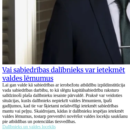
Vai sabiedrības dalībnieks var ietekmēt
valdes lēmumus
Lai gan valde kā sabiedrības ar ierobežotu atbildību izpildinstitūcija
vada sabiedrības darbību, to kā slēgtu kapitālsabiedrību raksturo
salīdzinoši plaša dalībnieku iesaiste pārvaldē. Praksē var veidoties
situācijas, kurās dalībnieks nepiekrīt valdes lēmumiem, īpaši
gadījumos, kad tie var šķietami nelabvēlīgi ietekmēt sabiedrības
mantu vai peļņu. Skaidrojam, kādas ir dalībnieku iespējas ietekmēt
valdes lēmumus, tostarp preventīvi novēršot valdes locekļu saukšanu
pie atbildības un potenciālas tiesvedības.
Dalībnieks un valdes loceklis