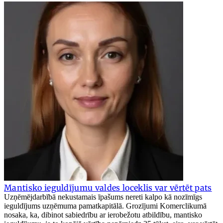
Mantisko ieguldījumu valdes loceklis var vērtēt pats
Uzņēmējdarbībā nekustamais īpašums nereti kalpo kā nozīmīgs
ieguldījums uzņēmuma pamatkapitālā. Grozījumi Komerclikumā
nosaka, ka, dibinot sabiedrību ar ierobežotu atbildību, mantisko