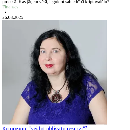
procesā. Kas jāņem vērā, ieguldot sabiedrībā kriptovalūtu?
Finanses
•
26.08.2025
Ko nozīmē “veidot obligāto rezervi”?