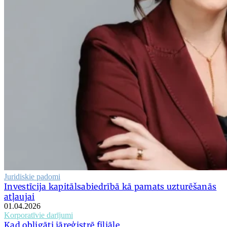
Juridiskie padomi
Investīcija kapitālsabiedrībā kā pamats uzturēšanās
atļaujai
01.04.2026
Korporatīvie darījumi
Kad obligāti jāreģistrē filiāle