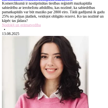
Komerclikumā ir nostiprinātas tiesības reģistrēt mazkapitāla
sabiedrību ar ierobežotu atbildību, kas nozīmē, ka sabiedrības
pamatkapitāls var būt mazāks par 2800 eiro. Tādā gadījumā ik gadu
25% no peļņas jāatliek, veidojot obligāto rezervi. Ko tas nozīmē un
kāpēc tas jādara?
Nodokļi un grāmatvedība
•
13.08.2025