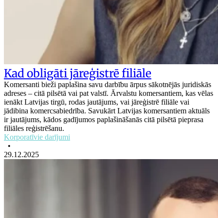
Kad obligāti jāreģistrē filiāle
Komersanti bieži paplašina savu darbību ārpus sākotnējās juridiskās
adreses – citā pilsētā vai pat valstī. Ārvalstu komersantiem, kas vēlas
ienākt Latvijas tirgū, rodas jautājums, vai jāreģistrē filiāle vai
jādibina komercsabiedrība. Savukārt Latvijas komersantiem aktuāls
ir jautājums, kādos gadījumos paplašināšanās citā pilsētā pieprasa
filiāles reģistrēšanu.
Korporatīvie darījumi
•
29.12.2025