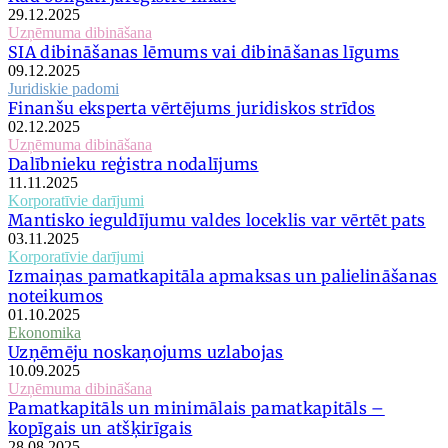
29.12.2025
Uzņēmuma dibināšana
SIA dibināšanas lēmums vai dibināšanas līgums
09.12.2025
Juridiskie padomi
Finanšu eksperta vērtējums juridiskos strīdos
02.12.2025
Uzņēmuma dibināšana
Dalībnieku reģistra nodalījums
11.11.2025
Korporatīvie darījumi
Mantisko ieguldījumu valdes loceklis var vērtēt pats
03.11.2025
Korporatīvie darījumi
Izmaiņas pamatkapitāla apmaksas un palielināšanas
noteikumos
01.10.2025
Ekonomika
Uzņēmēju noskaņojums uzlabojas
10.09.2025
Uzņēmuma dibināšana
Pamatkapitāls un minimālais pamatkapitāls –
kopīgais un atšķirīgais
28.08.2025