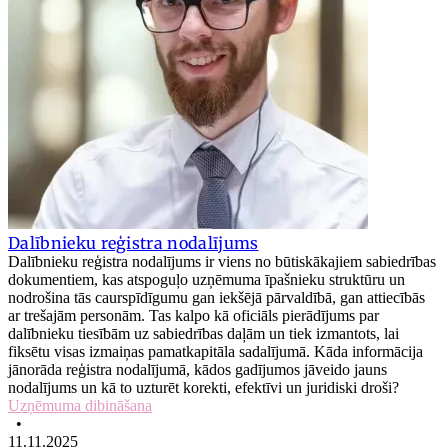
Dalībnieku reģistra nodalījums
Dalībnieku reģistra nodalījums ir viens no būtiskākajiem sabiedrības
dokumentiem, kas atspoguļo uzņēmuma īpašnieku struktūru un
nodrošina tās caurspīdīgumu gan iekšējā pārvaldībā, gan attiecībās
ar trešajām personām. Tas kalpo kā oficiāls pierādījums par
dalībnieku tiesībām uz sabiedrības daļām un tiek izmantots, lai
fiksētu visas izmaiņas pamatkapitāla sadalījumā. Kāda informācija
jānorāda reģistra nodalījumā, kādos gadījumos jāveido jauns
nodalījums un kā to uzturēt korekti, efektīvi un juridiski droši?
Uzņēmuma dibināšana
•
11.11.2025