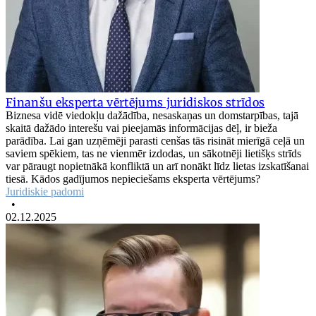
Finanšu eksperta vērtējums juridiskos strīdos
Biznesa vidē viedokļu dažādība, nesaskaņas un domstarpības, tajā
skaitā dažādo interešu vai pieejamās informācijas dēļ, ir bieža
parādība. Lai gan uzņēmēji parasti cenšas tās risināt mierīgā ceļā un
saviem spēkiem, tas ne vienmēr izdodas, un sākotnēji lietišķs strīds
var pāraugt nopietnākā konfliktā un arī nonākt līdz lietas izskatīšanai
tiesā. Kādos gadījumos nepieciešams eksperta vērtējums?
Juridiskie padomi
•
02.12.2025