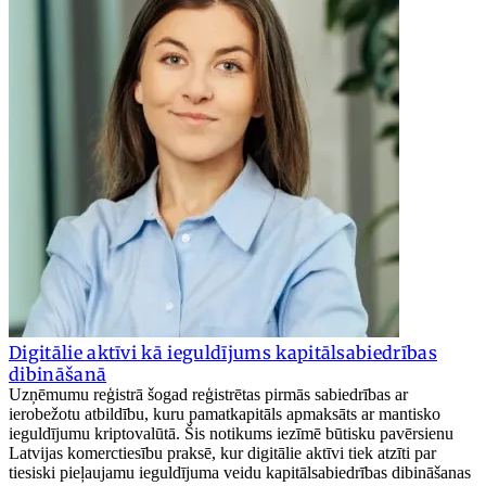
Digitālie aktīvi kā ieguldījums kapitālsabiedrības
dibināšanā
Uzņēmumu reģistrā šogad reģistrētas pirmās sabiedrības ar
ierobežotu atbildību, kuru pamatkapitāls apmaksāts ar mantisko
ieguldījumu kriptovalūtā. Šis notikums iezīmē būtisku pavērsienu
Latvijas komerctiesību praksē, kur digitālie aktīvi tiek atzīti par
tiesiski pieļaujamu ieguldījuma veidu kapitālsabiedrības dibināšanas