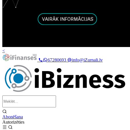
<
67280693
info@iZurnali.lv
Abonēšana
Autorizēties