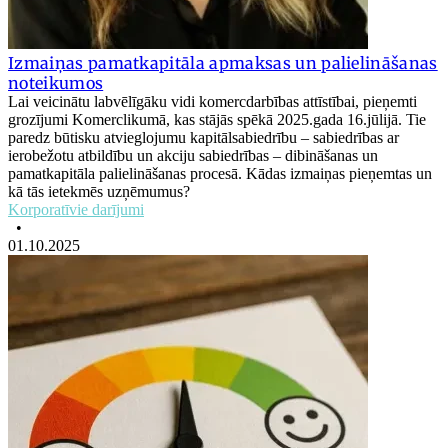
Izmaiņas pamatkapitāla apmaksas un palielināšanas
noteikumos
Lai veicinātu labvēlīgāku vidi komercdarbības attīstībai, pieņemti
grozījumi Komerclikumā, kas stājās spēkā 2025.gada 16.jūlijā. Tie
paredz būtisku atvieglojumu kapitālsabiedrību – sabiedrības ar
ierobežotu atbildību un akciju sabiedrības – dibināšanas un
pamatkapitāla palielināšanas procesā. Kādas izmaiņas pieņemtas un
kā tās ietekmēs uzņēmumus?
Korporatīvie darījumi
•
01.10.2025