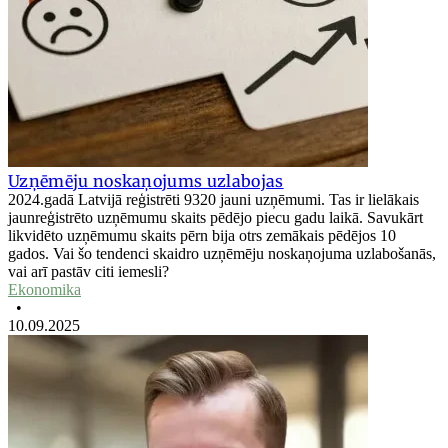
Uzņēmēju noskaņojums uzlabojas
2024.gadā Latvijā reģistrēti 9320 jauni uzņēmumi. Tas ir lielākais
jaunreģistrēto uzņēmumu skaits pēdējo piecu gadu laikā. Savukārt
likvidēto uzņēmumu skaits pērn bija otrs zemākais pēdējos 10
gados. Vai šo tendenci skaidro uzņēmēju noskaņojuma uzlabošanās,
vai arī pastāv citi iemesli?
Ekonomika
•
10.09.2025