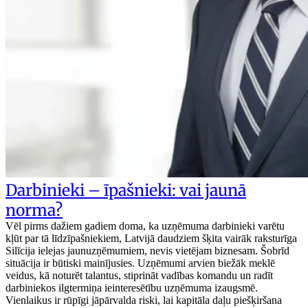
Darbinieki – īpašnieki: vai jaunā
norma?
Vēl pirms dažiem gadiem doma, ka uzņēmuma darbinieki varētu
kļūt par tā līdzīpašniekiem, Latvijā daudziem šķita vairāk raksturīga
Silīcija ielejas jaunuzņēmumiem, nevis vietējam biznesam. Šobrīd
situācija ir būtiski mainījusies. Uzņēmumi arvien biežāk meklē
veidus, kā noturēt talantus, stiprināt vadības komandu un radīt
darbiniekos ilgtermiņa ieinteresētību uzņēmuma izaugsmē.
Vienlaikus ir rūpīgi jāpārvalda riski, lai kapitāla daļu piešķiršana