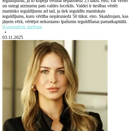
ieguldījumu, ja to kopējā vērtība nepārniedz 25 tūkst. eiro, var vērtēt
un sniegt atzinumu pats valdes loceklis. Valdei ir tiesības vērtēt
mantisko ieguldījumu arī tad, ja tiek ieguldīts mantiskais
ieguldījums, kuru vērtība nepārsniedz 50 tūkst. eiro. Skaidrojam, kas
jāņem vērā, vērtējot nekustamo īpašumu ieguldīšanai pamatkapitālā.
Korporatīvie darījumi
•
03.11.2025