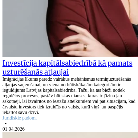
Investīcija kapitālsabiedrībā kā pamats
uzturēšanās atļaujai
Imigrācijas likums paredz vairākus mehānismus termiņuzturēšanās
atļaujas saņemšanai, un viena no būtiskākajām kategorijām ir
ieguldījums Latvijas kapitālsabiedrībā. Taču, kā tas bieži notiek
regulētos procesos, pastāv būtiskas nianses, kuras ir jāzina jau
sākotnēji, lai izvairītos no iestāžu atteikumiem vai pat situācijām, kad
ārvalstu investors tiek izraidīts no valsts, kurā viņš jau paspējis
iekārtot savu dzīvi.
Juridiskie padomi
•
01.04.2026