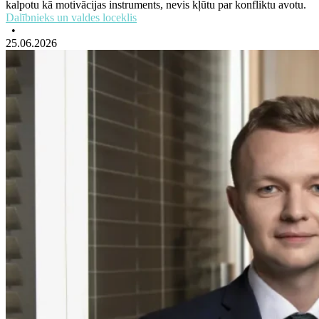
kalpotu kā motivācijas instruments, nevis kļūtu par konfliktu avotu.
Dalībnieks un valdes loceklis
•
25.06.2026