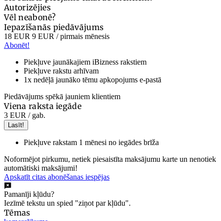
Autorizējies
Vēl neabonē?
Iepazīšanās piedāvājums
18 EUR
9 EUR
/ pirmais mēnesis
Abonēt!
Piekļuve jaunākajiem iBizness rakstiem
Piekļuve rakstu arhīvam
1x nedēļā jaunāko tēmu apkopojums e-pastā
Piedāvājums spēkā jauniem klientiem
Viena raksta iegāde
3 EUR
/ gab.
Lasīt!
Piekļuve rakstam 1 mēnesi no iegādes brīža
Noformējot pirkumu, netiek piesaistīta maksājumu karte un nenotiek
automātiski maksājumi!
Apskatīt citas abonēšanas iespējas
Pamanīji kļūdu?
Iezīmē tekstu un spied "ziņot par kļūdu".
Tēmas