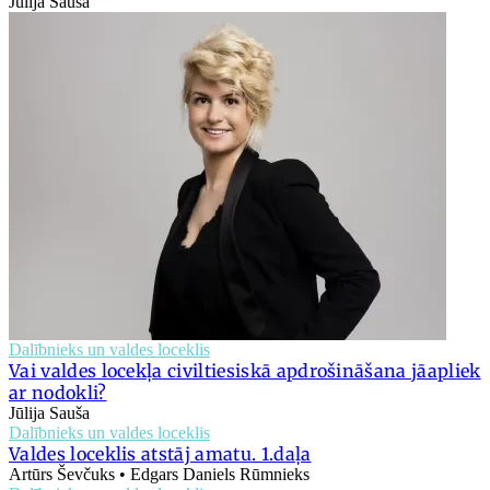
Jūlija Sauša
Dalībnieks un valdes loceklis
Vai valdes locekļa civiltiesiskā apdrošināšana jāapliek
ar nodokli?
Jūlija Sauša
Dalībnieks un valdes loceklis
Valdes loceklis atstāj amatu. 1.daļa
Artūrs Ševčuks • Edgars Daniels Rūmnieks