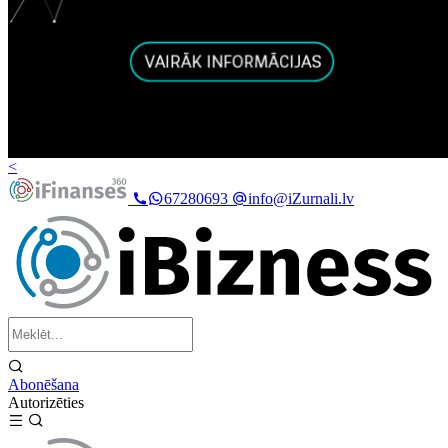
<
67280693
info@iZurnali.lv
Abonēšana
Autorizēties