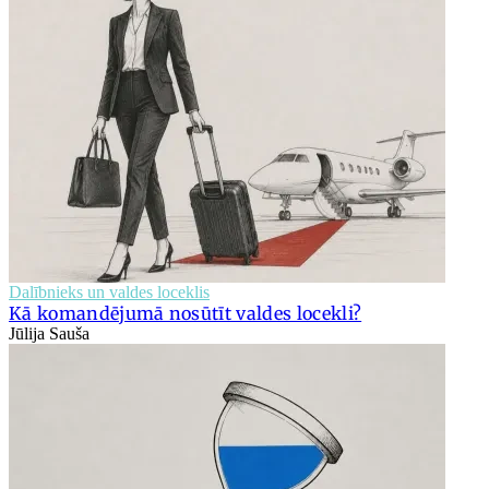
Dalībnieks un valdes loceklis
Kā komandējumā nosūtīt valdes locekli?
Jūlija Sauša