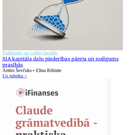
Dalībnieks un valdes loceklis
SIA kapitāla daļu piederības pāreja un noilgums
prasībās
Artūrs Ševčuks • Elīna Rišmite
Uz rubriku >