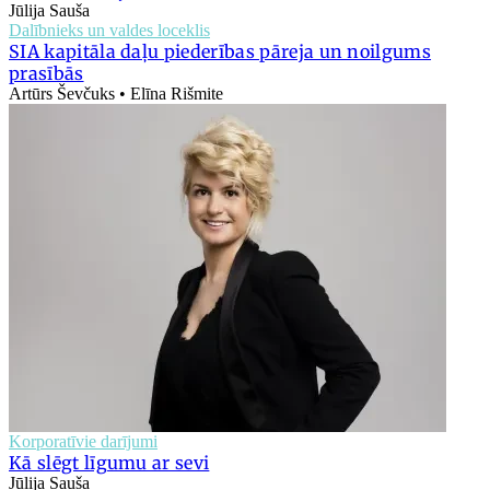
Jūlija Sauša
Dalībnieks un valdes loceklis
SIA kapitāla daļu piederības pāreja un noilgums
prasībās
Artūrs Ševčuks • Elīna Rišmite
Korporatīvie darījumi
Kā slēgt līgumu ar sevi
Jūlija Sauša