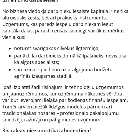
No biznesa viedokļa darbinieku iesaiste kapitālā ir ne tikai
altruistisks žests, bet arī praktisks instruments.
Uzņēmums, kas paredz iespēju darbiniekam iegūt
kapitāla daļas, parasti cenšas sasniegt vairākus mērķus
vienlaikus:
noturēt svarīgākos cilvēkus ilgtermiņā;
panākt, lai darbinieks domā kā īpašnieks, nevis tikai
kā algots speciālists;
samazināt spiedienu uz atalgojuma budžetu
agrīnās izaugsmes stadijā.
Īpaši izplatīti šādi risinājumi ir tehnoloģiju uzņēmumos
un jaunuzņēmumos, kur uzņēmuma nākotnes vērtība
var būt ievērojami lielāka par šodienas finanšu iespējām.
Tomēr arvien biežāk līdzīgus modeļus pārņem arī
tradicionālākas nozares – profesionālo pakalpojumu
sniedzēji, ražotāji un pat ģimenes uzņēmumi.
Šis raksts pieejams tikai abonentiem!