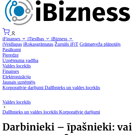
iFinanses
iTiesības
iBizness
iVeidlapas
iRokasgrāmatas
Žurnāls iFiT
Grāmatveža plānotājs
Pasākumi
Pieredze
Uzņēmuma vadība
Valdes loceklis
Finanses
Elektronizācija
Jaunais uzņēmējs
Korporatīvie darījumi
Dalībnieks un valdes loceklis
Valdes loceklis
Dalībnieks un valdes loceklis
Korporatīvie darījumi
Darbinieki – īpašnieki: vai