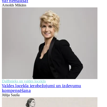
var nemaksāt
Arnolds Mikāns
Dalībnieks un valdes loceklis
Valdes locekļa ierobežojumi un izdevumu
kompensēšana
Jūlija Sauša