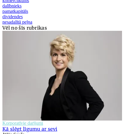
komerclikums
dalībnieks
pamatkapitāls
dividendes
nesadalītā peļņa
Vēl no šīs rubrikas
Korporatīvie darījumi
Kā slēgt līgumu ar sevi