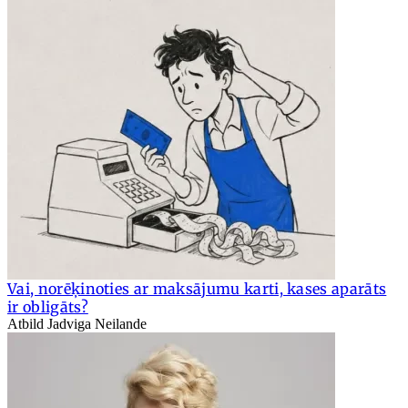
Vai, norēķinoties ar maksājumu karti, kases aparāts
ir obligāts?
Atbild Jadviga Neilande