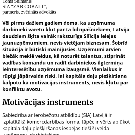
Toms Šulmanis
SIA “ZAB COBALT”,
partneris, zvērināts advokāts
Vēl pirms dažiem gadiem doma, ka uzņēmuma
darbinieki varētu kļūt par tā līdzīpašniekiem, Latvijā
daudziem šķita vairāk raksturīga Silīcija ielejas
jaunuzņēmumiem, nevis vietējam biznesam. Šobrīd
situācija ir būtiski mainījusies. Uzņēmumi arvien
biežāk meklē veidus, kā noturēt talantus, stiprināt
vadības komandu un radīt darbiniekos ilgtermiņa
ieinteresētību uzņēmuma izaugsmē. Vienlaikus ir
rūpīgi jāpārvalda riski, lai kapitāla daļu piešķiršana
kalpotu kā motivācijas instruments, nevis kļūtu par
konfliktu avotu.
Motivācijas instruments
Sabiedrība ar ierobežotu atbildību (SIA) Latvijā ir
izplatītākā komercdarbības forma, tāpēc ir vērts aplūkot
kapitāla daļu piešķiršanas iespējas tieši šī veida
uzņēmumu darbiniekiem.