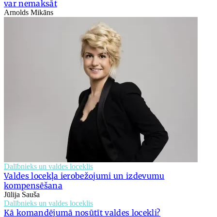
var nemaksāt
Arnolds Mikāns
Dalībnieks un valdes loceklis
Valdes locekļa ierobežojumi un izdevumu
kompensēšana
Jūlija Sauša
Dalībnieks un valdes loceklis
Kā komandējumā nosūtīt valdes locekli?