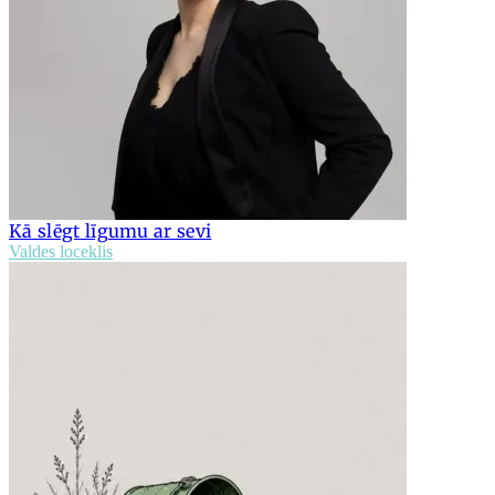
Kā slēgt līgumu ar sevi
Valdes loceklis