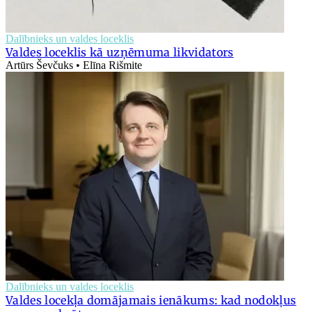
Dalībnieks un valdes loceklis
Valdes loceklis kā uzņēmuma likvidators
Artūrs Ševčuks • Elīna Rišmite
Dalībnieks un valdes loceklis
Valdes locekļa domājamais ienākums: kad nodokļus