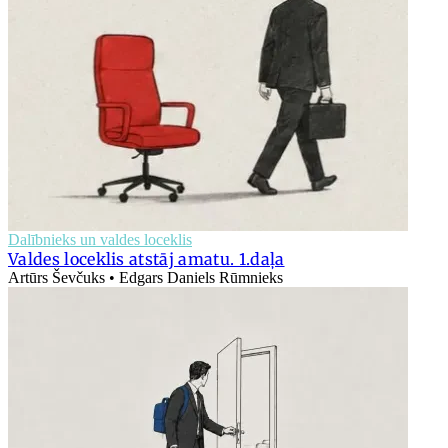
Dalībnieks un valdes loceklis
Valdes loceklis atstāj amatu. 1.daļa
Artūrs Ševčuks • Edgars Daniels Rūmnieks