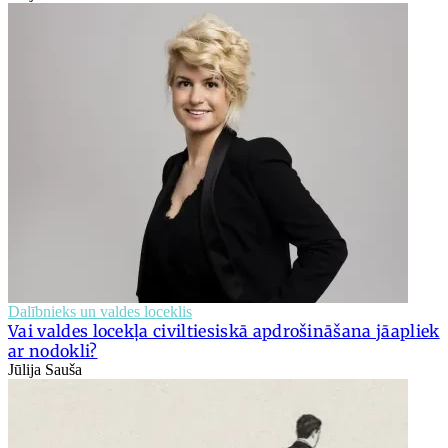
Dalībnieks un valdes loceklis
Vai valdes locekļa civiltiesiskā apdrošināšana jāapliek
ar nodokli?
Jūlija Sauša