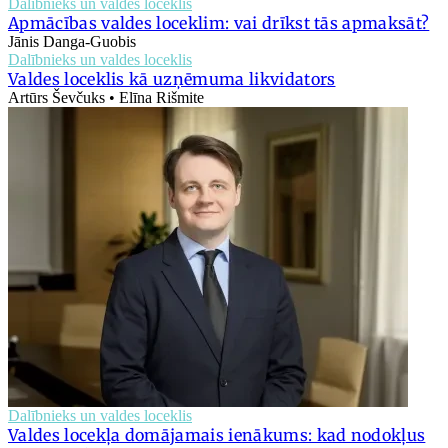
Dalībnieks un valdes loceklis
Apmācības valdes loceklim: vai drīkst tās apmaksāt?
Jānis Danga-Guobis
Dalībnieks un valdes loceklis
Valdes loceklis kā uzņēmuma likvidators
Artūrs Ševčuks • Elīna Rišmite
Dalībnieks un valdes loceklis
Valdes locekļa domājamais ienākums: kad nodokļus