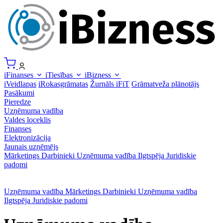
iFinanses
iTiesības
iBizness
iVeidlapas
iRokasgrāmatas
Žurnāls iFiT
Grāmatveža plānotājs
Pasākumi
Pieredze
Uzņēmuma vadība
Valdes loceklis
Finanses
Elektronizācija
Jaunais uzņēmējs
Mārketings
Darbinieki
Uzņēmuma vadība
Ilgtspēja
Juridiskie
padomi
Uzņēmuma vadība
Mārketings
Darbinieki
Uzņēmuma vadība
Ilgtspēja
Juridiskie padomi