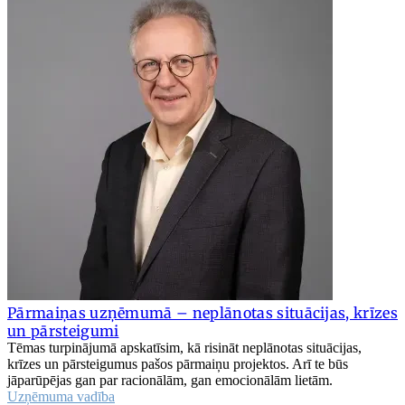
Pārmaiņas uzņēmumā – neplānotas situācijas, krīzes
un pārsteigumi
Tēmas turpinājumā apskatīsim, kā risināt neplānotas situācijas,
krīzes un pārsteigumus pašos pārmaiņu projektos. Arī te būs
jāparūpējas gan par racionālām, gan emocionālām lietām.
Uzņēmuma vadība