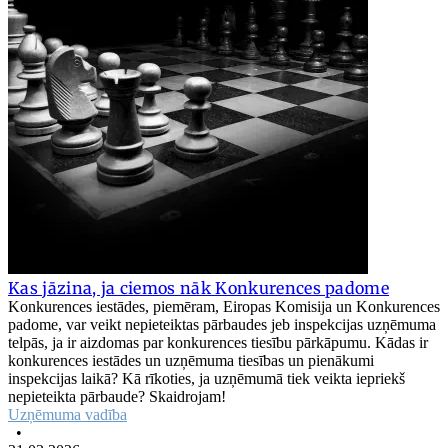
Kas jāzina, ja ciemos nāk Konkurences padome
Konkurences iestādes, piemēram, Eiropas Komisija un Konkurences
padome, var veikt nepieteiktas pārbaudes jeb inspekcijas uzņēmuma
telpās, ja ir aizdomas par konkurences tiesību pārkāpumu. Kādas ir
konkurences iestādes un uzņēmuma tiesības un pienākumi
inspekcijas laikā? Kā rīkoties, ja uzņēmumā tiek veikta iepriekš
nepieteikta pārbaude? Skaidrojam!
Uzņēmuma vadība
•