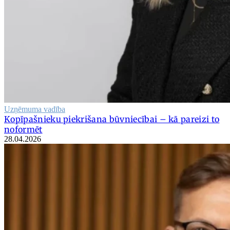
Uzņēmuma vadība
Kopīpašnieku piekrišana būvniecībai – kā pareizi to
noformēt
28.04.2026