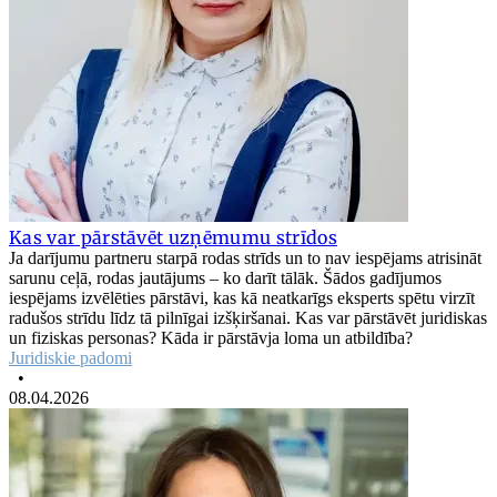
Kas var pārstāvēt uzņēmumu strīdos
Ja darījumu partneru starpā rodas strīds un to nav iespējams atrisināt
sarunu ceļā, rodas jautājums – ko darīt tālāk. Šādos gadījumos
iespējams izvēlēties pārstāvi, kas kā neatkarīgs eksperts spētu virzīt
radušos strīdu līdz tā pilnīgai izšķiršanai. Kas var pārstāvēt juridiskas
un fiziskas personas? Kāda ir pārstāvja loma un atbildība?
Juridiskie padomi
•
08.04.2026