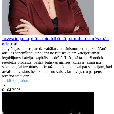
Investīcija kapitālsabiedrībā kā pamats uzturēšanās
atļaujai
Imigrācijas likums paredz vairākus mehānismus termiņuzturēšanās
atļaujas saņemšanai, un viena no būtiskākajām kategorijām ir
ieguldījums Latvijas kapitālsabiedrībā. Taču, kā tas bieži notiek
regulētos procesos, pastāv būtiskas nianses, kuras ir jāzina jau
sākotnēji, lai izvairītos no iestāžu atteikumiem vai pat situācijām, kad
ārvalstu investors tiek izraidīts no valsts, kurā viņš jau paspējis
iekārtot savu dzīvi.
Juridiskie padomi
•
01.04.2026