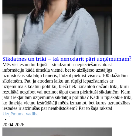
Sīkdatnes un triki – kā nenodarīt pāri uzņēmumam?
Mēs visi esam tur bijuši – steidzami ir nepieciešams atrast
informāciju kādā tīmekļa vietnē, bet to aizšķērso uzstājīgs
uznirstošais sīkdatņu baneris, lūdzot piekrist vismaz 100 dažādām
sīkdatnēm. Pat, ja atrodam laiku un rūpīgi iepazīstamies ar
uzņēmuma sīkdatņu politiku, bieži tiek izmantoti dažādi triki, kuru
rezultātā negribot vai nezinot tāpat esam piekrituši sīkdatnēm. Kam
jābūt iekļautam uzņēmuma sīkdatņu politikā? Kādi ir tipiskākie triki,
ko tīmekļa vietņu izstrādātāji mēdz izmantot, bet kurus uzraudzības
iestādes ir atzinušas par neatbilstošiem? Par to šajā rakstā!
Uzņēmuma vadība
•
20.04.2026