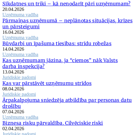
Sīkdatnes un triki – kā nenodarīt pāri uzņēmumam?
20.04.2026
Uzņēmuma vadība
Pārmaiņas uzņēmumā – neplānotas situācijas, krīzes
un pārsteigumi
16.04.2026
Uzņēmuma vadība
Būvdarbi un īpašuma tiesības: strīdu robežas
14.04.2026
Uzņēmuma vadība
Kas uzņēmumam jāzina, ja “ciemos” nāk Valsts
darba inspekcija?
13.04.2026
Juridiskie padomi
Kas var pārstāvēt uzņēmumu strīdos
08.04.2026
Juridiskie padomi
Ārpakalpojuma sniedzēja atbildība par personas datu
drošību
07.04.2026
Uzņēmuma vadība
Biznesa risku pārvaldība. Cilvēciskie riski
02.04.2026
Juridiskie padomi