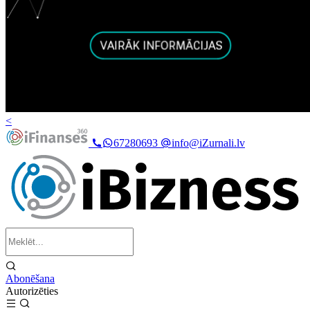
<
67280693
info@iZurnali.lv
Abonēšana
Autorizēties