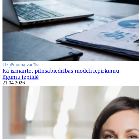
Uzņēmuma vadība
Kā izmantot pilnsabiedrības modeli iepirkumu
līgumu izpildē
21.04.2026