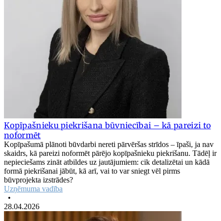
Kopīpašnieku piekrišana būvniecībai – kā pareizi to
noformēt
Kopīpašumā plānoti būvdarbi nereti pārvēršas strīdos – īpaši, ja nav
skaidrs, kā pareizi noformēt pārējo kopīpašnieku piekrišanu. Tādēļ ir
nepieciešams zināt atbildes uz jautājumiem: cik detalizētai un kādā
formā piekrišanai jābūt, kā arī, vai to var sniegt vēl pirms
būvprojekta izstrādes?
Uzņēmuma vadība
•
28.04.2026