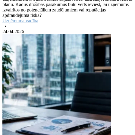
plānu. Kādus drošības pasākumus būtu vērts ieviest, lai uzņēmums
izvairītos no potenciāliem zaudējumiem vai reputācijas
apdraudējuma riska?
Uzņēmuma vadība
•
24.04.2026