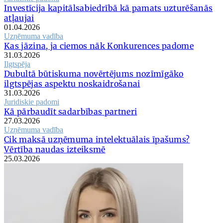
Investīcija kapitālsabiedrībā kā pamats uzturēšanās
atļaujai
01.04.2026
Uzņēmuma vadība
Kas jāzina, ja ciemos nāk Konkurences padome
31.03.2026
Ilgtspēja
Dubultā būtiskuma novērtējums nozīmīgāko
ilgtspējas aspektu noskaidrošanai
31.03.2026
Juridiskie padomi
Kā pārbaudīt sadarbības partneri
27.03.2026
Uzņēmuma vadība
Cik maksā uzņēmuma intelektuālais īpašums?
Vērtība naudas izteiksmē
25.03.2026