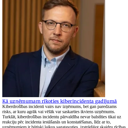
Kā uzņēmumam rīkoties kiberincidenta gadījumā
Kiberdrošības incidenti vairs nav izņēmums, bet gan paredzams
risks, ar kuru agrāk vai vēlāk var saskarties ikviens uzņēmums.
Turklāt, kiberdrošības incidentu pārvaldība nevar balstīties tikai uz
reakciju pēc incidenta iestāšanās un konstatēšanas, līdz ar to,
uzņēmumiem ir būtiski laikus sagatavoties, izstrādājot skaidru rīcības