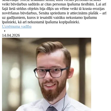
veikt būvdarbus sadūrās ar citas personas īpašuma tiesībām. Lai arī
šajā lietā strīdus objekts bija dīķis un vēlme veikt tā krasta erozijas
novēršanas būvdarbus, Senāta spriedums ir attiecināms plašāk – arī
uz gadījumiem, kuros ir iesaistīti vairāku nekustamo īpašumu
īpašnieki, kā arī nekustamā īpašuma kopīpašnieki.
Uzņēmuma vadība
•
14.04.2026