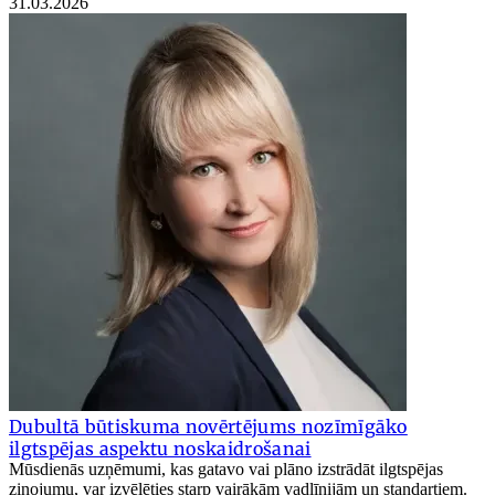
31.03.2026
Dubultā būtiskuma novērtējums nozīmīgāko
ilgtspējas aspektu noskaidrošanai
Mūsdienās uzņēmumi, kas gatavo vai plāno izstrādāt ilgtspējas
ziņojumu, var izvēlēties starp vairākām vadlīnijām un standartiem.