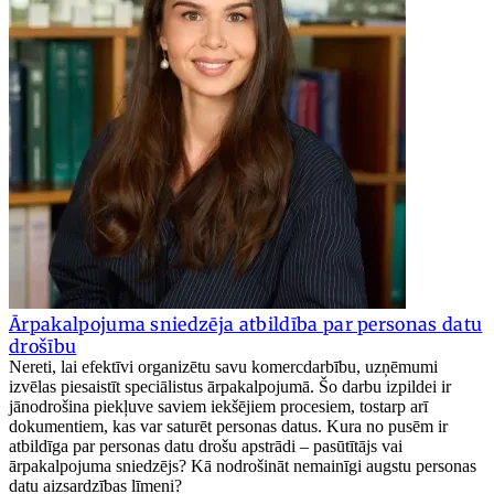
Ārpakalpojuma sniedzēja atbildība par personas datu
drošību
Nereti, lai efektīvi organizētu savu komercdarbību, uzņēmumi
izvēlas piesaistīt speciālistus ārpakalpojumā. Šo darbu izpildei ir
jānodrošina piekļuve saviem iekšējiem procesiem, tostarp arī
dokumentiem, kas var saturēt personas datus. Kura no pusēm ir
atbildīga par personas datu drošu apstrādi – pasūtītājs vai
ārpakalpojuma sniedzējs? Kā nodrošināt nemainīgi augstu personas
datu aizsardzības līmeni?