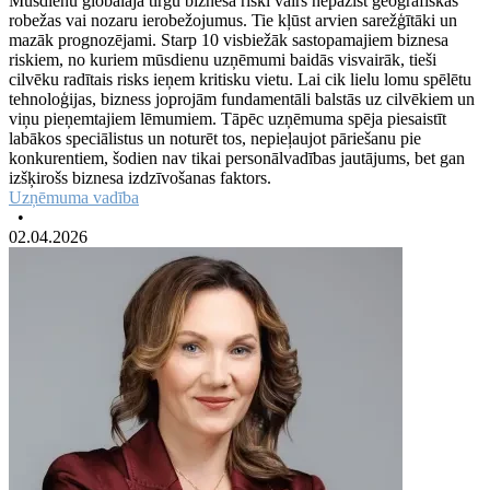
Mūsdienu globālajā tirgū biznesa riski vairs nepazīst ģeogrāfiskas
robežas vai nozaru ierobežojumus. Tie kļūst arvien sarežģītāki un
mazāk prognozējami. Starp 10 visbiežāk sastopamajiem biznesa
riskiem, no kuriem mūsdienu uzņēmumi baidās visvairāk, tieši
cilvēku radītais risks ieņem kritisku vietu. Lai cik lielu lomu spēlētu
tehnoloģijas, bizness joprojām fundamentāli balstās uz cilvēkiem un
viņu pieņemtajiem lēmumiem. Tāpēc uzņēmuma spēja piesaistīt
labākos speciālistus un noturēt tos, nepieļaujot pāriešanu pie
konkurentiem, šodien nav tikai personālvadības jautājums, bet gan
izšķirošs biznesa izdzīvošanas faktors.
Uzņēmuma vadība
•
02.04.2026