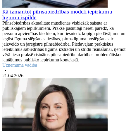
Kā izmantot pilnsabiedrības modeli iepirkumu
līgumu izpildē
Pilnsabiedrības aktualitāte mūsdienās visbiežāk saistīta ar
publiskajiem iepirkumiem. Praksē pasūtītāji nereti paredz, ka
personu apvienības biedriem, kuri iesniedz kopīgu piedāvājumu un
iegūst līguma slēgšanas tiesības, pirms līguma noslēgšanas ir
jāizveido un jāreģistrē pilnsabiedrība. Piedāvājam praktiskus
ieteikumus sabiedrības līguma izstrādei un strīdu risināšanai, ņemot
vērā tiesu praksē risinātos pilnsabiedrību darbības problemātiskos
jautājumus publisko iepirkumu kontekstā.
Uzņēmuma vadība
•
21.04.2026