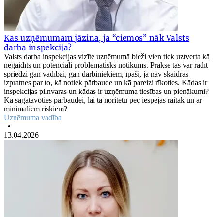
Kas uzņēmumam jāzina, ja “ciemos” nāk Valsts
darba inspekcija?
Valsts darba inspekcijas vizīte uzņēmumā bieži vien tiek uztverta kā
negaidīts un potenciāli problemātisks notikums. Praksē tas var radīt
spriedzi gan vadībai, gan darbiniekiem, īpaši, ja nav skaidras
izpratnes par to, kā notiek pārbaude un kā pareizi rīkoties. Kādas ir
inspekcijas pilnvaras un kādas ir uzņēmuma tiesības un pienākumi?
Kā sagatavoties pārbaudei, lai tā noritētu pēc iespējas raitāk un ar
minimāliem riskiem?
Uzņēmuma vadība
•
13.04.2026