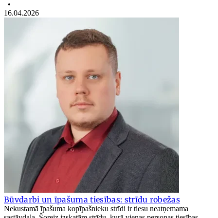
•
16.04.2026
Būvdarbi un īpašuma tiesības: strīdu robežas
Nekustamā īpašuma kopīpašnieku strīdi ir tiesu neatņemama
sastāvdaļa. Šoreiz izskatām strīdu, kurā vienas personas tiesības