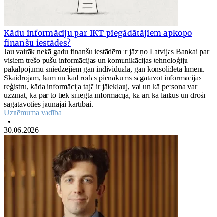
Kādu informāciju par IKT piegādātājiem apkopo
finanšu iestādes?
Jau vairāk nekā gadu finanšu iestādēm ir jāziņo Latvijas Bankai par
visiem trešo pušu informācijas un komunikācijas tehnoloģiju
pakalpojumu sniedzējiem gan individuālā, gan konsolidētā līmenī.
Skaidrojam, kam un kad rodas pienākums sagatavot informācijas
reģistru, kāda informācija tajā ir jāiekļauj, vai un kā persona var
uzzināt, ka par to tiek sniegta informācija, kā arī kā laikus un droši
sagatavoties jaunajai kārtībai.
Uzņēmuma vadība
•
30.06.2026