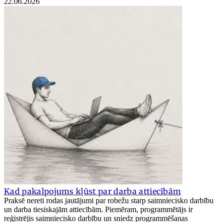
22.06.2026
Kad pakalpojums kļūst par darba attiecībām
Praksē nereti rodas jautājumi par robežu starp saimniecisko darbību
un darba tiesiskajām attiecībām. Piemēram, programmētājs ir
reģistrējis saimniecisko darbību un sniedz programmēšanas