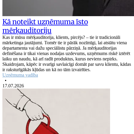
Kā noteikt uzņēmuma īsto
mērķauditoriju
Kas ir mūsu mērķauditorija, klients, pircējs? – tie ir tradicionāli
mārketinga jautājumi. Tomēr tie ir pārāk nozīmīgi, lai atstātu viena
departamenta vai dažu speciālistu pārziņā. Ja mērķauditorijas
definēšana ir tikai vienas nodaļas uzdevums, uzņēmums riskē iztērēt
laiku un naudu, kā arī radīt produktus, kurus neviens nepirks.
Skaidrojam, kāpēc ir svarīgi savlaicīgi domāt par savu klientu, kādas
ir raksturīgākās kļūdas un kā no tām izvairīties.
Uzņēmuma vadība
•
17.07.2026