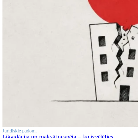
Juridiskie padomi
Likvidācija un maksātnespēja – ko izvēlēties