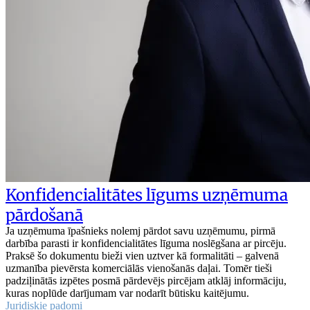
Konfidencialitātes līgums uzņēmuma
pārdošanā
Ja uzņēmuma īpašnieks nolemj pārdot savu uzņēmumu, pirmā
darbība parasti ir konfidencialitātes līguma noslēgšana ar pircēju.
Praksē šo dokumentu bieži vien uztver kā formalitāti – galvenā
uzmanība pievērsta komerciālās vienošanās daļai. Tomēr tieši
padziļinātās izpētes posmā pārdevējs pircējam atklāj informāciju,
kuras noplūde darījumam var nodarīt būtisku kaitējumu.
Juridiskie padomi