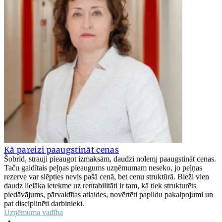
Kā pareizi paaugstināt cenas
Šobrīd, strauji pieaugot izmaksām, daudzi nolemj paaugstināt cenas.
Taču gaidītais peļņas pieaugums uzņēmumam neseko, jo peļņas
rezerve var slēpties nevis pašā cenā, bet cenu struktūrā. Bieži vien
daudz lielāka ietekme uz rentabilitāti ir tam, kā tiek strukturēts
piedāvājums, pārvaldītas atlaides, novērtēti papildu pakalpojumi un
pat disciplinēti darbinieki.
Uzņēmuma vadība
•