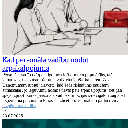
Kad personāla vadību nodot
ārpakalpojumā
Personāla vadības ārpakalpojums kļūst arvien populārāks, taču
lēmums par tā izmantošanu nav tik vienkāršs, kā varētu šķist.
Uzņēmumam rūpīgi jāizvērtē, kad šāds risinājums patiešām
atmaksājas, jo ieguvumu nosaka nevis pats ārpakalpojums, bet gan
spēja izprast, kuras personāla vadības funkcijas izdevīgāk ir saglabāt
uzņēmuma pārziņā un kuras – uzticēt profesionāliem partneriem.
Uzņēmuma vadība
•
28.07.2026