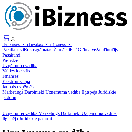
iFinanses
iTiesības
iBizness
iVeidlapas
iRokasgrāmatas
Žurnāls iFiT
Grāmatveža plānotājs
Pasākumi
Pieredze
Uzņēmuma vadība
Valdes loceklis
Finanses
Elektronizācija
Jaunais uzņēmējs
Mārketings
Darbinieki
Uzņēmuma vadība
Ilgtspēja
Juridiskie
padomi
Uzņēmuma vadība
Mārketings
Darbinieki
Uzņēmuma vadība
Ilgtspēja
Juridiskie padomi