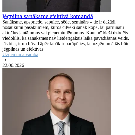
Jēgpilna sanāksme efektīvā komandā
Sanāksme, apspriede, sapulce, sēde, seminārs – tie ir dažādi
nosaukumi pasākumiem, kuros cilvēki sanāk kopā, lai pārrunātu
aktuālus jautājumus vai pieņemtu lēmumus. Kaut arī bieži dzirdēts
viedoklis, ka sanāksmes nav lietderīgākais laika pavadīšanas veids,
tās bija, ir un būs. Tāpēc labāk ir parūpēties, lai uzņēmumā tās būtu
jēgpilnas un efektīvas.
Uzņēmuma vadība
•
22.06.2026