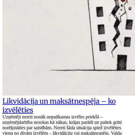
Likvidācija un maksātnespēja – ko
izvēlēties
Uzņēmēji nereti nonāk nepatīkamas izvēles priekšā –
uzņēmējdarbība nesokas kā nākas, krājas parādi un paliek grūti
norēķināties par saistībām. Nereti šāda situācija spiež izvēlēties
vienu no divām izvēlēm – likvidāciju vai maksātnespēju. Valda