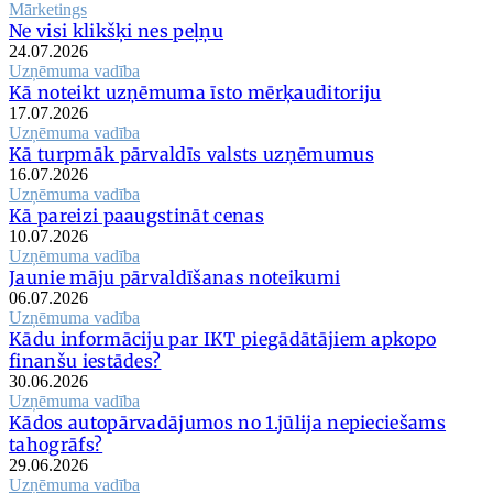
Mārketings
Ne visi klikšķi nes peļņu
24.07.2026
Uzņēmuma vadība
Kā noteikt uzņēmuma īsto mērķauditoriju
17.07.2026
Uzņēmuma vadība
Kā turpmāk pārvaldīs valsts uzņēmumus
16.07.2026
Uzņēmuma vadība
Kā pareizi paaugstināt cenas
10.07.2026
Uzņēmuma vadība
Jaunie māju pārvaldīšanas noteikumi
06.07.2026
Uzņēmuma vadība
Kādu informāciju par IKT piegādātājiem apkopo
finanšu iestādes?
30.06.2026
Uzņēmuma vadība
Kādos autopārvadājumos no 1.jūlija nepieciešams
tahogrāfs?
29.06.2026
Uzņēmuma vadība