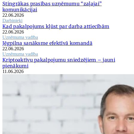
Stingrākas prasības uzņēmumu “zaļajai”
komunikācijai
22.06.2026
Darbinieki
Kad pakalpojums kļūst par darba attiecībām
22.06.2026
Uzņēmuma vadība
Jēgpilna sanāksme efektīvā komandā
22.06.2026
Uzņēmuma vadība
Kriptoaktīvu pakalpojumu sniedzējiem – jauni
pienākumi
11.06.2026