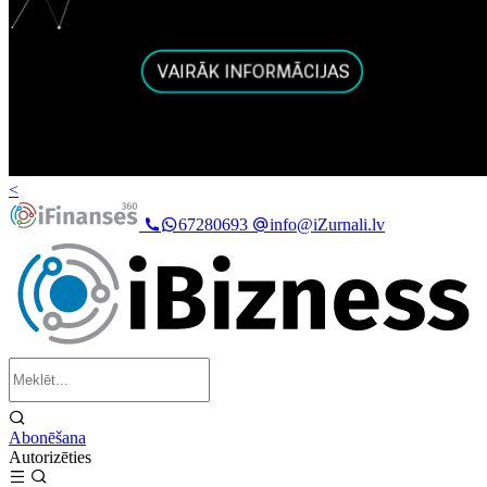
<
67280693
info@iZurnali.lv
Abonēšana
Autorizēties