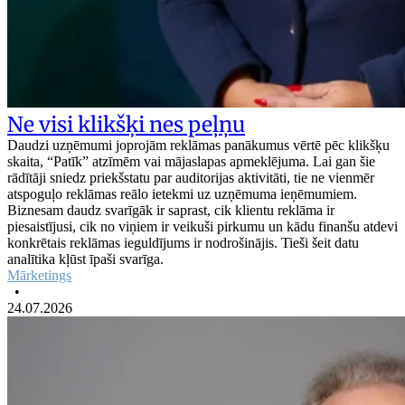
Ne visi klikšķi nes peļņu
Daudzi uzņēmumi joprojām reklāmas panākumus vērtē pēc klikšķu
skaita, “Patīk” atzīmēm vai mājaslapas apmeklējuma. Lai gan šie
rādītāji sniedz priekšstatu par auditorijas aktivitāti, tie ne vienmēr
atspoguļo reklāmas reālo ietekmi uz uzņēmuma ieņēmumiem.
Biznesam daudz svarīgāk ir saprast, cik klientu reklāma ir
piesaistījusi, cik no viņiem ir veikuši pirkumu un kādu finanšu atdevi
konkrētais reklāmas ieguldījums ir nodrošinājis. Tieši šeit datu
analītika kļūst īpaši svarīga.
Mārketings
•
24.07.2026