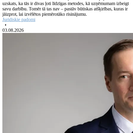
uzskats, ka tās ir divas ļoti līdzīgas metodes, kā uzņēmumam izbeigt
savu darbību. Tomēr tā tas nav – pastāv būtiskas atšķirības, kuras ir
jāizprot, lai izvēlētos piemērotāko risinājumu.
Juridiskie padomi
•
03.08.2026