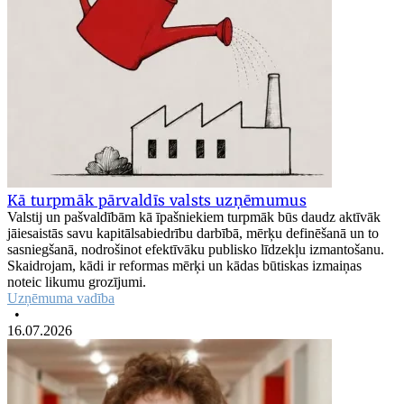
Kā turpmāk pārvaldīs valsts uzņēmumus
Valstij un pašvaldībām kā īpašniekiem turpmāk būs daudz aktīvāk
jāiesaistās savu kapitālsabiedrību darbībā, mērķu definēšanā un to
sasniegšanā, nodrošinot efektīvāku publisko līdzekļu izmantošanu.
Skaidrojam, kādi ir reformas mērķi un kādas būtiskas izmaiņas
noteic likumu grozījumi.
Uzņēmuma vadība
•
16.07.2026