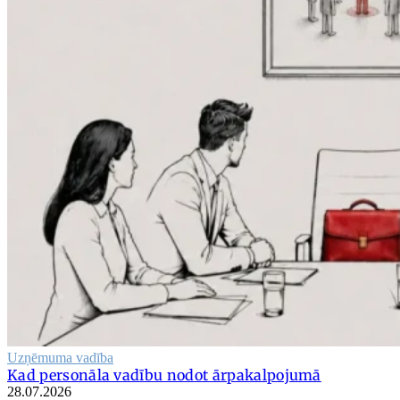
Uzņēmuma vadība
Kad personāla vadību nodot ārpakalpojumā
28.07.2026