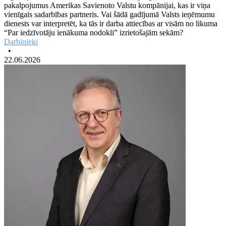
pakalpojumus Amerikas Savienoto Valstu kompānijai, kas ir viņa
vienīgais sadarbības partneris. Vai šādā gadījumā Valsts ieņēmumu
dienests var interpretēt, ka tās ir darba attiecības ar visām no likuma
“Par iedzīvotāju ienākuma nodokli” izrietošajām sekām?
Darbinieki
•
22.06.2026