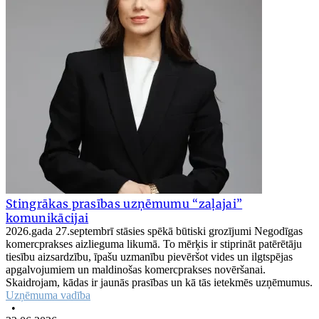
Stingrākas prasības uzņēmumu “zaļajai”
komunikācijai
2026.gada 27.septembrī stāsies spēkā būtiski grozījumi Negodīgas
komercprakses aizlieguma likumā. To mērķis ir stiprināt patērētāju
tiesību aizsardzību, īpašu uzmanību pievēršot vides un ilgtspējas
apgalvojumiem un maldinošas komercprakses novēršanai.
Skaidrojam, kādas ir jaunās prasības un kā tās ietekmēs uzņēmumus.
Uzņēmuma vadība
•