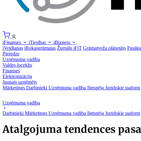
iFinanses
iTiesības
iBizness
iVeidlapas
iRokasgrāmatas
Žurnāls iFiT
Grāmatveža plānotājs
Pasāk
Pieredze
Uzņēmuma vadība
Valdes loceklis
Finanses
Elektronizācija
Jaunais uzņēmējs
Mārketings
Darbinieki
Uzņēmuma vadība
Ilgtspēja
Juridiskie padomi
Uzņēmuma vadība
Darbinieki
Mārketings
Uzņēmuma vadība
Ilgtspēja
Juridiskie padomi
Atalgojuma tendences pas