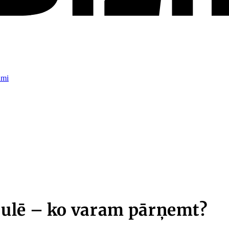
umi
aulē – ko varam pārņemt?