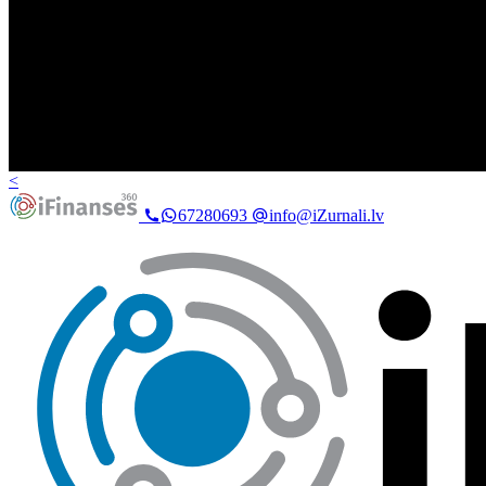
<
67280693
info@iZurnali.lv