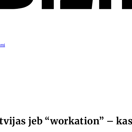
umi
vijas jeb “workation” – kas t