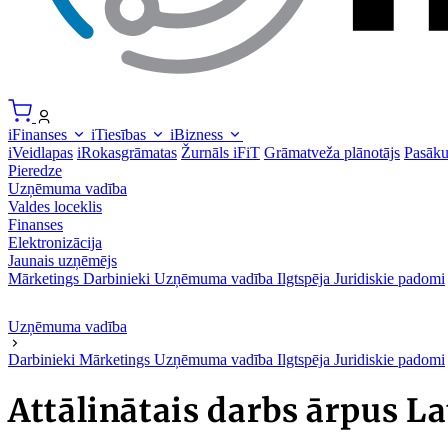
iFinanses
iTiesības
iBizness
iVeidlapas
iRokasgrāmatas
Žurnāls iFiT
Grāmatveža plānotājs
Pasāk
Pieredze
Uzņēmuma vadība
Valdes loceklis
Finanses
Elektronizācija
Jaunais uzņēmējs
Mārketings
Darbinieki
Uzņēmuma vadība
Ilgtspēja
Juridiskie padomi
Uzņēmuma vadība
Darbinieki
Mārketings
Uzņēmuma vadība
Ilgtspēja
Juridiskie padomi
Attālinātais darbs ārpus Lat