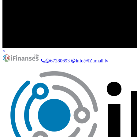
<
67280693
info@iZurnali.lv