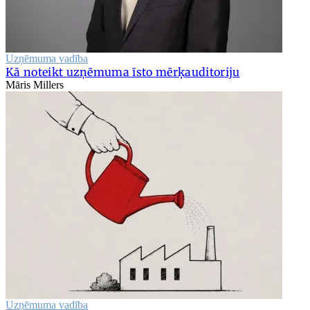
Uzņēmuma vadība
Kā noteikt uzņēmuma īsto mērķauditoriju
Māris Millers
Uzņēmuma vadība