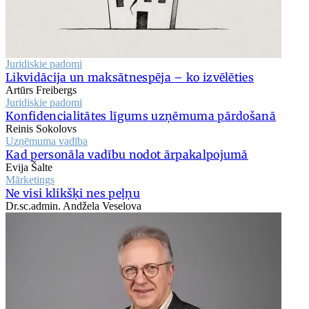
Juridiskie padomi
Likvidācija un maksātnespēja – ko izvēlēties
Artūrs Freibergs
Juridiskie padomi
Konfidencialitātes līgums uzņēmuma pārdošanā
Reinis Sokolovs
Uzņēmuma vadība
Kad personāla vadību nodot ārpakalpojumā
Evija Šalte
Mārketings
Ne visi klikšķi nes peļņu
Dr.sc.admin. Andžela Veselova