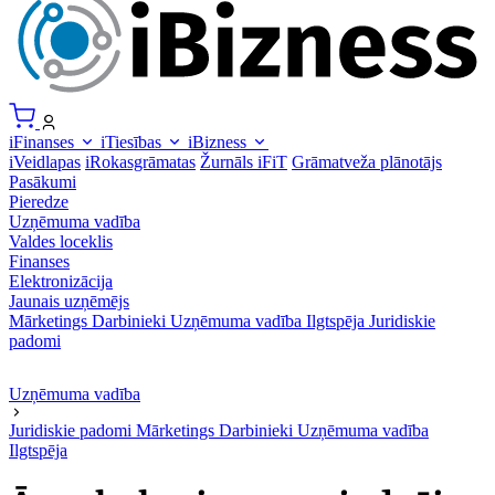
iFinanses
iTiesības
iBizness
iVeidlapas
iRokasgrāmatas
Žurnāls iFiT
Grāmatveža plānotājs
Pasākumi
Pieredze
Uzņēmuma vadība
Valdes loceklis
Finanses
Elektronizācija
Jaunais uzņēmējs
Mārketings
Darbinieki
Uzņēmuma vadība
Ilgtspēja
Juridiskie
padomi
Uzņēmuma vadība
Juridiskie padomi
Mārketings
Darbinieki
Uzņēmuma vadība
Ilgtspēja