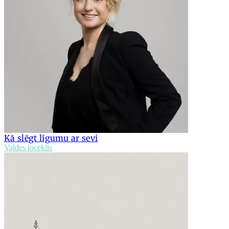
Kā slēgt līgumu ar sevi
Valdes loceklis