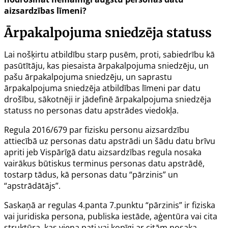
aizsardzības līmeni?
Ārpakalpojuma sniedzēja statuss
Lai nošķirtu atbildību starp pusēm, proti, sabiedrību kā
pasūtītāju, kas piesaista ārpakalpojuma sniedzēju, un
pašu ārpakalpojuma sniedzēju, un saprastu
ārpakalpojuma sniedzēja atbildības līmeni par datu
drošību, sākotnēji ir jādefinē ārpakalpojuma sniedzēja
statuss no personas datu apstrādes viedokļa.
Regula 2016/679 par fizisku personu aizsardzību
attiecībā uz personas datu apstrādi un šādu datu brīvu
apriti jeb Vispārīgā datu aizsardzības regula nosaka
vairākus būtiskus terminus personas datu apstrādē,
tostarp tādus, kā personas datu “pārzinis” un
“apstrādātājs”.
Saskaņā ar regulas 4.panta 7.punktu “pārzinis” ir fiziska
vai juridiska persona, publiska iestāde, aģentūra vai cita
struktūra, kas viena pati vai kopīgi ar citām nosaka