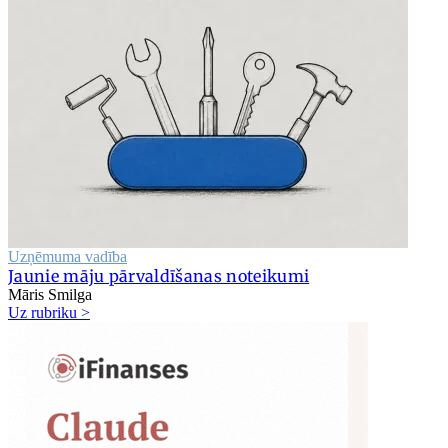
Uzņēmuma vadība
Jaunie māju pārvaldīšanas noteikumi
Māris Smilga
Uz rubriku >