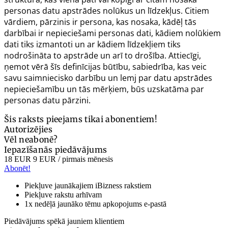
personas datu apstrādes nolūkus un līdzekļus. Citiem
vārdiem, pārzinis ir persona, kas nosaka, kādēļ tās
darbībai ir nepieciešami personas dati, kādiem nolūkiem
dati tiks izmantoti un ar kādiem līdzekļiem tiks
nodrošināta to apstrāde un arī to drošība. Attiecīgi,
ņemot vērā šīs definīcijas būtību, sabiedrība, kas veic
savu saimniecisko darbību un lemj par datu apstrādes
nepieciešamību un tās mērķiem, būs uzskatāma par
personas datu pārzini.
Šis raksts pieejams tikai abonentiem!
Autorizējies
Vēl neabonē?
Iepazīšanās piedāvājums
18 EUR
9 EUR
/ pirmais mēnesis
Abonēt!
Piekļuve jaunākajiem iBizness rakstiem
Piekļuve rakstu arhīvam
1x nedēļā jaunāko tēmu apkopojums e-pastā
Piedāvājums spēkā jauniem klientiem