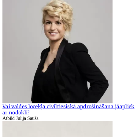
Vai valdes locekļa civiltiesiskā apdrošināšana jāapliek
ar nodokli?
Atbild Jūlija Sauša