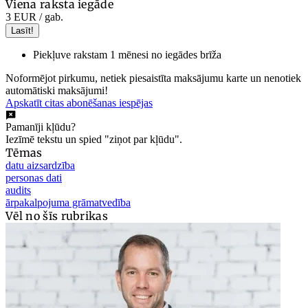
Viena raksta iegāde
3 EUR
/ gab.
Lasīt!
Piekļuve rakstam 1 mēnesi no iegādes brīža
Noformējot pirkumu, netiek piesaistīta maksājumu karte un nenotiek
automātiski maksājumi!
Apskatīt citas abonēšanas iespējas
Pamanīji kļūdu?
Iezīmē tekstu un spied "ziņot par kļūdu".
Tēmas
datu aizsardzība
personas dati
audits
ārpakalpojuma grāmatvedība
Vēl no šīs rubrikas