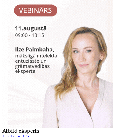
Atbild eksperts
Lasīt vairāk >