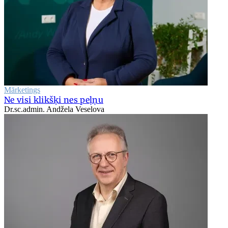
Mārketings
Ne visi klikšķi nes peļņu
Dr.sc.admin. Andžela Veselova