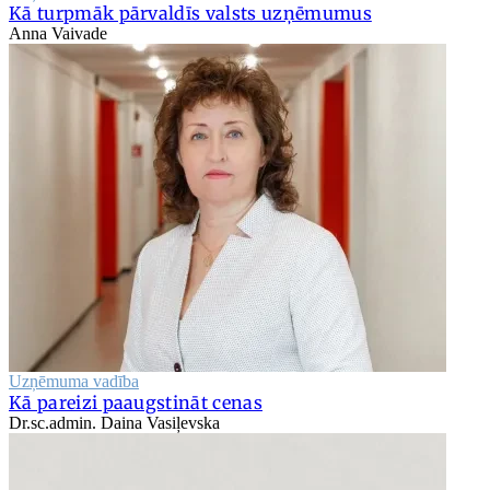
Kā turpmāk pārvaldīs valsts uzņēmumus
Anna Vaivade
Uzņēmuma vadība
Kā pareizi paaugstināt cenas
Dr.sc.admin. Daina Vasiļevska