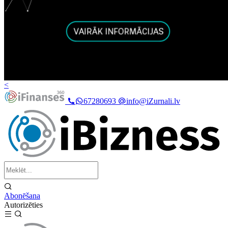
<
67280693
info@iZurnali.lv
Abonēšana
Autorizēties