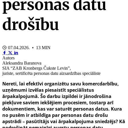
personas datu
drošību
07.04.2026. • 13 MIN
Autors
Aleksandra Baranova
SIA “ZAB Kronbergs Čukste Levin”,
juriste, sertificēta personas datu aizsardzības speciāliste
Nereti, lai efektīvi organizētu savu komercdarbību,
uzņēmumi izvēlas piesaistīt speciālistus
ārpakalpojumā. Šo darbu izpildei ir jānodrošina
piekļuve saviem iekšējiem procesiem, tostarp arī
dokumentiem, kas var saturēt personas datus. Kura
no pusēm ir atbildīga par personas datu drošu
apstrādi – pasūtītājs vai ārpakalpojuma sniedzējs? Kā
nodrošināt nemainīgi augstu personas datu