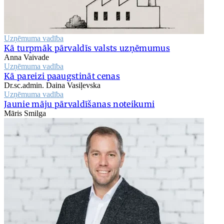
Uzņēmuma vadība
Kā turpmāk pārvaldīs valsts uzņēmumus
Anna Vaivade
Uzņēmuma vadība
Kā pareizi paaugstināt cenas
Dr.sc.admin. Daina Vasiļevska
Uzņēmuma vadība
Jaunie māju pārvaldīšanas noteikumi
Māris Smilga