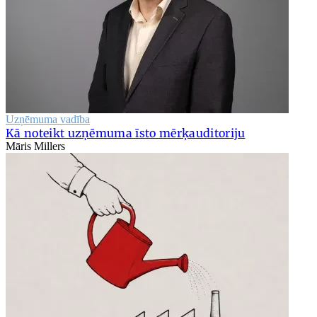
Uzņēmuma vadība
Kā noteikt uzņēmuma īsto mērķauditoriju
Māris Millers