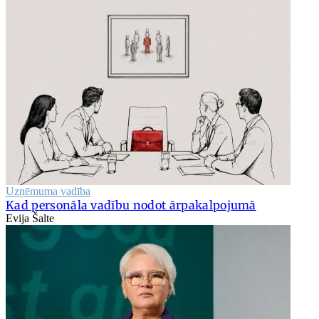
Uzņēmuma vadība
Kad personāla vadību nodot ārpakalpojumā
Evija Šalte