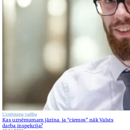
Uzņēmuma vadība
Kas uzņēmumam jāzina, ja “ciemos” nāk Valsts
darba inspekcija?