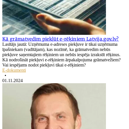
Kā grāmatvedim piekļūt e-rēķiniem Latvija.gov.lv?
Lasītājs jautā: Uzņēmuma e-adreses piekļuve ir tikai uzņēmuma
īpašniekam (vadītājam), kas nozīmē, ka grāmatvedim nebūs
piekļuve saņemtajiem rēķiniem un nebūs iespēja izrakstīt rēķinus.
Kā nodrošināt piekļuvi e-rēķiniem ārpakalpojuma grāmatvežiem?
Vai iespējams nodot piekļuvi tikai e-rēķiniem?
E-dokumenti
•
01.11.2024