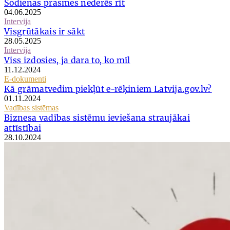
Šodienas prasmes nederēs rīt
04.06.2025
Intervija
Visgrūtākais ir sākt
28.05.2025
Intervija
Viss izdosies, ja dara to, ko mīl
11.12.2024
E-dokumenti
Kā grāmatvedim piekļūt e-rēķiniem Latvija.gov.lv?
01.11.2024
Vadības sistēmas
Biznesa vadības sistēmu ieviešana straujākai
attīstībai
28.10.2024