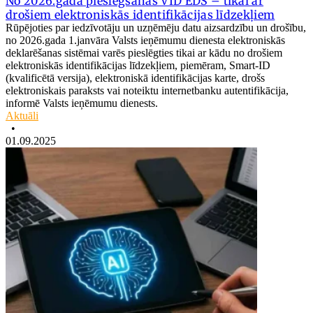
No 2026.gada pieslēgšanās VID EDS – tikai ar
drošiem elektroniskās identifikācijas līdzekļiem
Rūpējoties par iedzīvotāju un uzņēmēju datu aizsardzību un drošību,
no 2026.gada 1.janvāra Valsts ieņēmumu dienesta elektroniskās
deklarēšanas sistēmai varēs pieslēgties tikai ar kādu no drošiem
elektroniskās identifikācijas līdzekļiem, piemēram, Smart-ID
(kvalificētā versija), elektroniskā identifikācijas karte, drošs
elektroniskais paraksts vai noteiktu internetbanku autentifikācija,
informē Valsts ieņēmumu dienests.
Aktuāli
•
01.09.2025