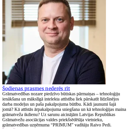
Šodienas prasmes nederēs rīt
Grāmatvedības nozare piedzīvo būtiskas pārmaiņas – tehnoloģiju
ienākšana un mākslīgā intelekta attīstība liek pārskatīt līdzšinējos
darba modeļus un paša pakalpojuma būtību. Kādi jaunumi šajā
jomā? Kā attīstās ārpakalpojuma sniegšana un kā tehnoloģijas maina
grāmatveža ikdienu? Uz sarunu aicinājām Latvijas Republikas
Grāmatvežu asociācijas valdes priekšsēdētāja vietnieku,
grāmatvedības uzņēmuma “PRIMUM” vadītāju Raivo Pedi.