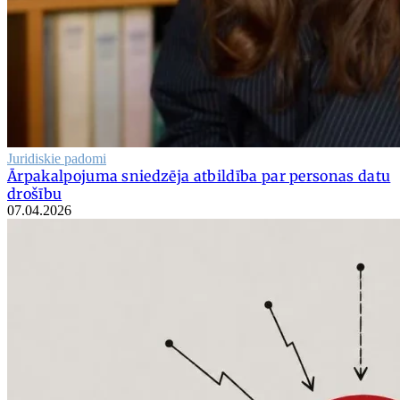
Juridiskie padomi
Ārpakalpojuma sniedzēja atbildība par personas datu
drošību
07.04.2026