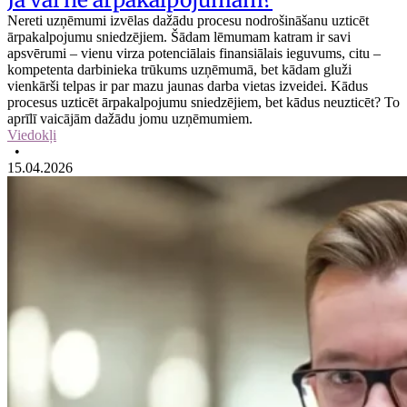
Nereti uzņēmumi izvēlas dažādu procesu nodrošināšanu uzticēt
ārpakalpojumu sniedzējiem. Šādam lēmumam katram ir savi
apsvērumi – vienu virza potenciālais finansiālais ieguvums, citu –
kompetenta darbinieka trūkums uzņēmumā, bet kādam gluži
vienkārši telpas ir par mazu jaunas darba vietas izveidei. Kādus
procesus uzticēt ārpakalpojumu sniedzējiem, bet kādus neuzticēt? To
aprīlī vaicājām dažādu jomu uzņēmumiem.
Viedokļi
•
15.04.2026