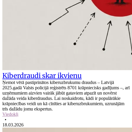
Kiberdraudi skar ikvienu
Ņemot vērā pastiprinātos kiberuzbrukumu draudus – Latvijā
2025.gadā Valsts policijā reģistrēts 8701 krāpniecisks gadījums –, arī
uzņēmumiem aizvien vairāk jābūt gataviem atpazīt un novērst
dažāda veida kiberdraudus. Lai noskaidrotu, kādi ir populārākie
krāpniecības veidi un kā cīnīties ar kiberuzbrukumiem, uzrunājām
trīs dažādu jomu ekspertus.
Viedokļi
•
18.03.2026