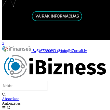
<
67280693
info@iZurnali.lv
Abonēšana
Autorizēties