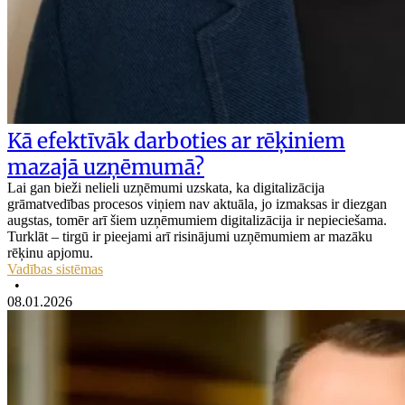
Kā efektīvāk darboties ar rēķiniem
mazajā uzņēmumā?
Lai gan bieži nelieli uzņēmumi uzskata, ka digitalizācija
grāmatvedības procesos viņiem nav aktuāla, jo izmaksas ir diezgan
augstas, tomēr arī šiem uzņēmumiem digitalizācija ir nepieciešama.
Turklāt – tirgū ir pieejami arī risinājumi uzņēmumiem ar mazāku
rēķinu apjomu.
Vadības sistēmas
•
08.01.2026