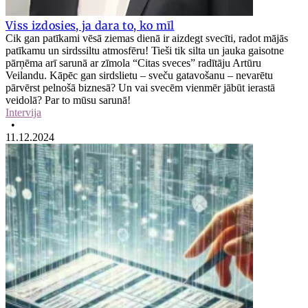
Viss izdosies, ja dara to, ko mīl
Cik gan patīkami vēsā ziemas dienā ir aizdegt svecīti, radot mājās
patīkamu un sirdssiltu atmosfēru! Tieši tik silta un jauka gaisotne
pārņēma arī sarunā ar zīmola “Citas sveces” radītāju Artūru
Veilandu. Kāpēc gan sirdslietu – sveču gatavošanu – nevarētu
pārvērst pelnošā biznesā? Un vai svecēm vienmēr jābūt ierastā
veidolā? Par to mūsu sarunā!
Intervija
•
11.12.2024