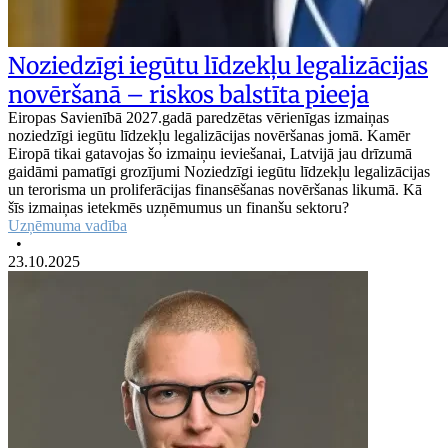
Noziedzīgi iegūtu līdzekļu legalizācijas
novēršanā – riskos balstīta pieeja
Eiropas Savienībā 2027.gadā paredzētas vērienīgas izmaiņas
noziedzīgi iegūtu līdzekļu legalizācijas novēršanas jomā. Kamēr
Eiropā tikai gatavojas šo izmaiņu ieviešanai, Latvijā jau drīzumā
gaidāmi pamatīgi grozījumi Noziedzīgi iegūtu līdzekļu legalizācijas
un terorisma un proliferācijas finansēšanas novēršanas likumā. Kā
šīs izmaiņas ietekmēs uzņēmumus un finanšu sektoru?
Uzņēmuma vadība
•
23.10.2025