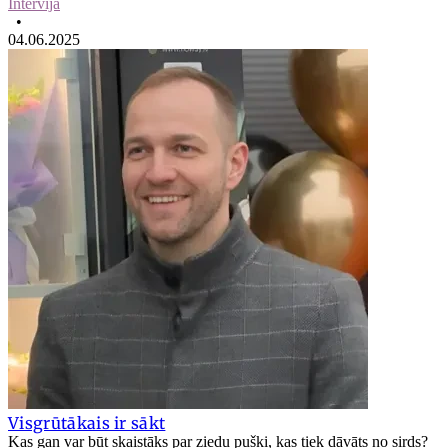
Intervija
•
04.06.2025
Visgrūtākais ir sākt
Kas gan var būt skaistāks par ziedu pušķi, kas tiek dāvāts no sirds?