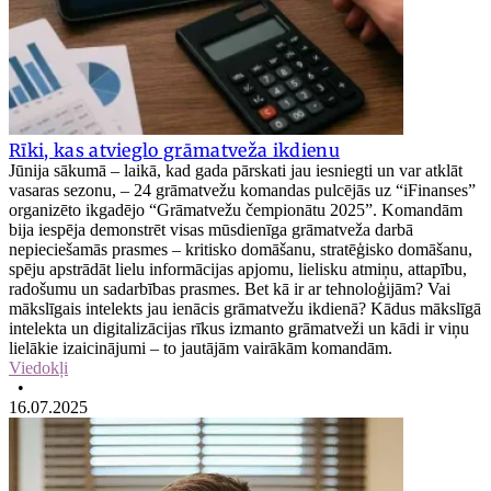
Rīki, kas atvieglo grāmatveža ikdienu
Jūnija sākumā – laikā, kad gada pārskati jau iesniegti un var atklāt
vasaras sezonu, – 24 grāmatvežu komandas pulcējās uz “iFinanses”
organizēto ikgadējo “Grāmatvežu čempionātu 2025”. Komandām
bija iespēja demonstrēt visas mūsdienīga grāmatveža darbā
nepieciešamās prasmes – kritisko domāšanu, stratēģisko domāšanu,
spēju apstrādāt lielu informācijas apjomu, lielisku atmiņu, attapību,
radošumu un sadarbības prasmes. Bet kā ir ar tehnoloģijām? Vai
mākslīgais intelekts jau ienācis grāmatvežu ikdienā? Kādus mākslīgā
intelekta un digitalizācijas rīkus izmanto grāmatveži un kādi ir viņu
lielākie izaicinājumi – to jautājām vairākām komandām.
Viedokļi
•
16.07.2025