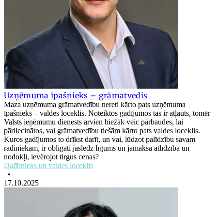
Uzņēmuma īpašnieks – grāmatvedis
Maza uzņēmuma grāmatvedību nereti kārto pats uzņēmuma
īpašnieks – valdes loceklis. Noteiktos gadījumos tas ir atļauts, tomēr
Valsts ieņēmumu dienests arvien biežāk veic pārbaudes, lai
pārliecinātos, vai grāmatvedību tiešām kārto pats valdes loceklis.
Kuros gadījumos to drīkst darīt, un vai, lūdzot palīdzību savam
radiniekam, ir obligāti jāslēdz līgums un jāmaksā atlīdzība un
nodokļi, ievērojot tirgus cenas?
Dalībnieks un valdes loceklis
•
17.10.2025