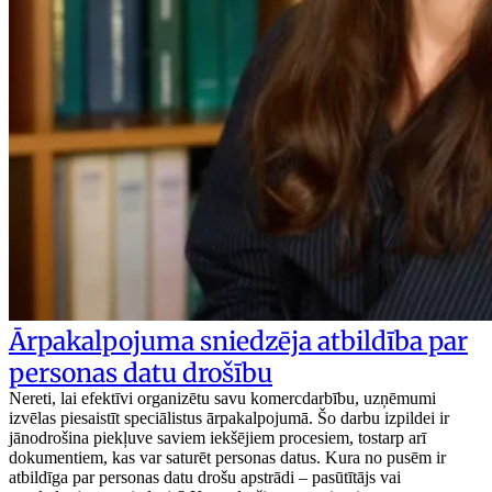
Ārpakalpojuma sniedzēja atbildība par
personas datu drošību
Nereti, lai efektīvi organizētu savu komercdarbību, uzņēmumi
izvēlas piesaistīt speciālistus ārpakalpojumā. Šo darbu izpildei ir
jānodrošina piekļuve saviem iekšējiem procesiem, tostarp arī
dokumentiem, kas var saturēt personas datus. Kura no pusēm ir
atbildīga par personas datu drošu apstrādi – pasūtītājs vai