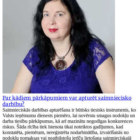
Par kādiem pārkāpumiem var apturēt saimniecisko
darbību?
Saimnieciskās darbības apturēšana ir būtisks tiesisks instruments, ko
Valsts ieņēmumu dienests piemēro, lai novērstu smagus nodokļu un
darba tiesību pārkāpumus, kā arī mazinātu negodīgas konkurences
riskus. Šāda rīcība tiek īstenota tikai noteiktos gadījumos, kad
konstatēta, piemēram, nereģistrēta nodarbinātība, izvairīšanās no
nodokļu nomaksas vai neatbilstošu ierīču lietošana saimnieciskajā