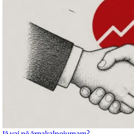
Jā vai nē ārpakalpojumam?