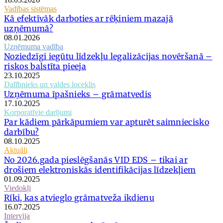
Vadības sistēmas
Kā efektīvāk darboties ar rēķiniem mazajā
uzņēmumā?
08.01.2026
Uzņēmuma vadība
Noziedzīgi iegūtu līdzekļu legalizācijas novēršanā –
riskos balstīta pieeja
23.10.2025
Dalībnieks un valdes loceklis
Uzņēmuma īpašnieks – grāmatvedis
17.10.2025
Korporatīvie darījumi
Par kādiem pārkāpumiem var apturēt saimniecisko
darbību?
08.10.2025
Aktuāli
No 2026.gada pieslēgšanās VID EDS – tikai ar
drošiem elektroniskās identifikācijas līdzekļiem
01.09.2025
Viedokļi
Rīki, kas atvieglo grāmatveža ikdienu
16.07.2025
Intervija