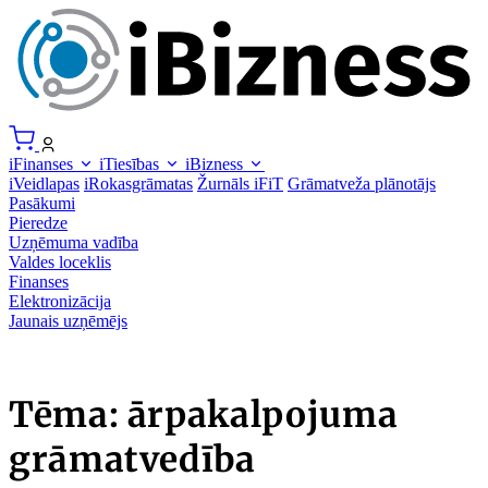
iFinanses
iTiesības
iBizness
iVeidlapas
iRokasgrāmatas
Žurnāls iFiT
Grāmatveža plānotājs
Pasākumi
Pieredze
Uzņēmuma vadība
Valdes loceklis
Finanses
Elektronizācija
Jaunais uzņēmējs
Tēma: ārpakalpojuma
grāmatvedība