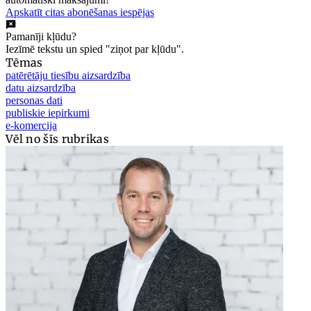
Apskatīt citas abonēšanas iespējas
Pamanīji kļūdu?
Iezīmē tekstu un spied "ziņot par kļūdu".
Tēmas
patērētāju tiesību aizsardzība
datu aizsardzība
personas dati
publiskie iepirkumi
e-komercija
Vēl no šīs rubrikas