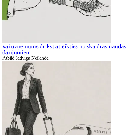
Vai uzņēmums drīkst atteikties no skaidras naudas
darījumiem
Atbild Jadviga Neilande