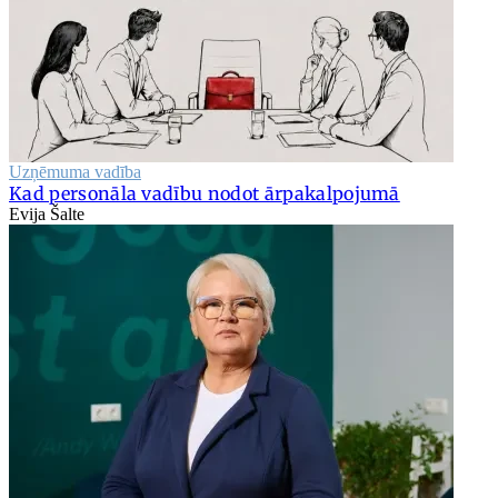
Uzņēmuma vadība
Kad personāla vadību nodot ārpakalpojumā
Evija Šalte