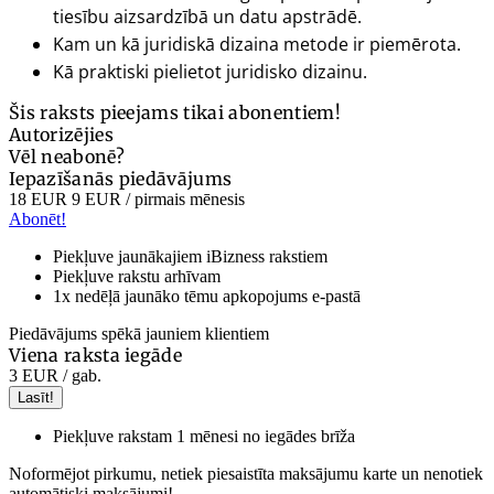
tiesību aizsardzībā un datu apstrādē.
Kam un kā juridiskā dizaina metode ir piemērota.
Kā praktiski pielietot juridisko dizainu.
Šis raksts pieejams tikai abonentiem!
Autorizējies
Vēl neabonē?
Iepazīšanās piedāvājums
18 EUR
9 EUR
/ pirmais mēnesis
Abonēt!
Piekļuve jaunākajiem iBizness rakstiem
Piekļuve rakstu arhīvam
1x nedēļā jaunāko tēmu apkopojums e-pastā
Piedāvājums spēkā jauniem klientiem
Viena raksta iegāde
3 EUR
/ gab.
Lasīt!
Piekļuve rakstam 1 mēnesi no iegādes brīža
Noformējot pirkumu, netiek piesaistīta maksājumu karte un nenotiek
automātiski maksājumi!