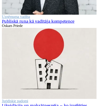
Uzņēmuma vadība
Publiskā runa kā vadītāja kompetence
Oskars Priede
Juridiskie padomi
Likvidācija un maksātnespēja – ko izvēlēties