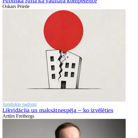
Publiskā runa kā vadītāja kompetence
Oskars Priede
Juridiskie padomi
Likvidācija un maksātnespēja – ko izvēlēties
Artūrs Freibergs