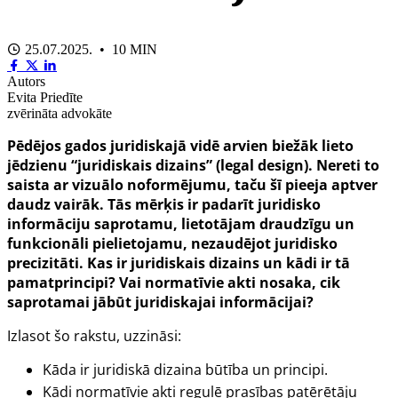
25.07.2025. • 10 MIN
Autors
Evita Priedīte
zvērināta advokāte
Pēdējos gados juridiskajā vidē arvien biežāk lieto
jēdzienu “juridiskais dizains” (
legal design
). Nereti to
saista ar vizuālo noformējumu, taču šī pieeja aptver
daudz vairāk. Tās mērķis ir padarīt juridisko
informāciju saprotamu, lietotājam draudzīgu un
funkcionāli pielietojamu, nezaudējot juridisko
precizitāti. Kas ir juridiskais dizains un kādi ir tā
pamatprincipi? Vai normatīvie akti nosaka, cik
saprotamai jābūt juridiskajai informācijai?
Izlasot šo rakstu, uzzināsi:
Kāda ir juridiskā dizaina būtība un principi.
Kādi normatīvie akti regulē prasības patērētāju