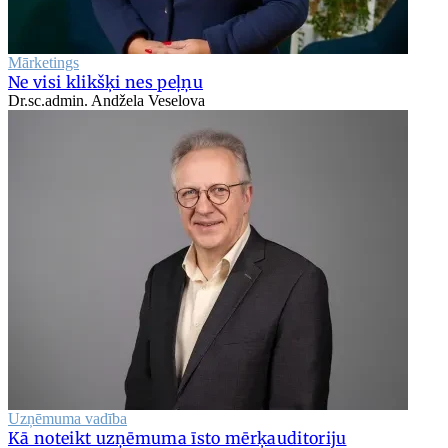
Mārketings
Ne visi klikšķi nes peļņu
Dr.sc.admin. Andžela Veselova
Uzņēmuma vadība
Kā noteikt uzņēmuma īsto mērķauditoriju