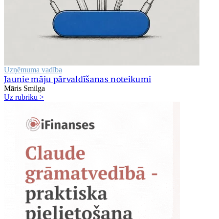
Uzņēmuma vadība
Jaunie māju pārvaldīšanas noteikumi
Māris Smilga
Uz rubriku >