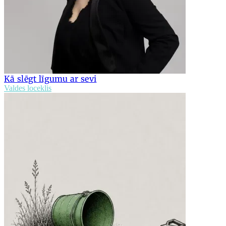
Kā slēgt līgumu ar sevi
Valdes loceklis