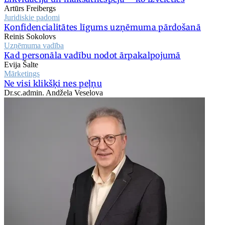
Artūrs Freibergs
Juridiskie padomi
Konfidencialitātes līgums uzņēmuma pārdošanā
Reinis Sokolovs
Uzņēmuma vadība
Kad personāla vadību nodot ārpakalpojumā
Evija Šalte
Mārketings
Ne visi klikšķi nes peļņu
Dr.sc.admin. Andžela Veselova