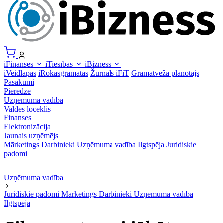
iFinanses
iTiesības
iBizness
iVeidlapas
iRokasgrāmatas
Žurnāls iFiT
Grāmatveža plānotājs
Pasākumi
Pieredze
Uzņēmuma vadība
Valdes loceklis
Finanses
Elektronizācija
Jaunais uzņēmējs
Mārketings
Darbinieki
Uzņēmuma vadība
Ilgtspēja
Juridiskie
padomi
Uzņēmuma vadība
Juridiskie padomi
Mārketings
Darbinieki
Uzņēmuma vadība
Ilgtspēja