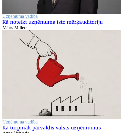
Uzņēmuma vadība
Kā noteikt uzņēmuma īsto mērķauditoriju
Māris Millers
Uzņēmuma vadība
Kā turpmāk pārvaldīs valsts uzņēmumus