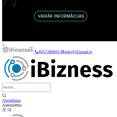
<
67280693
info@iZurnali.lv
Abonēšana
Autorizēties