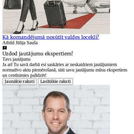
Kā komandējumā nosūtīt valdes locekli?
Atbild Jūlija Sauša
Uzdod jautājumu ekspertiem!
Tavs jautājums
Ja arī Tu savā darbā esi saskāries ar neskaidriem jautājumiem
normatīvo aktu piemērošanā, sūti savu jautājumu mūsu ekspertiem
un centīsimies palīdzēt!
Jaunākie raksti
Lasītākie raksti