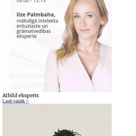
Atbild eksperts
Lasīt vairāk >