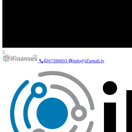
<
67280693
info@iZurnali.lv