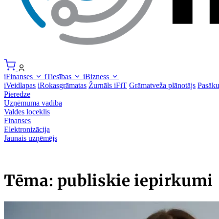
iFinanses
iTiesības
iBizness
iVeidlapas
iRokasgrāmatas
Žurnāls iFiT
Grāmatveža plānotājs
Pasāk
Pieredze
Uzņēmuma vadība
Valdes loceklis
Finanses
Elektronizācija
Jaunais uzņēmējs
Tēma: publiskie iepirkumi