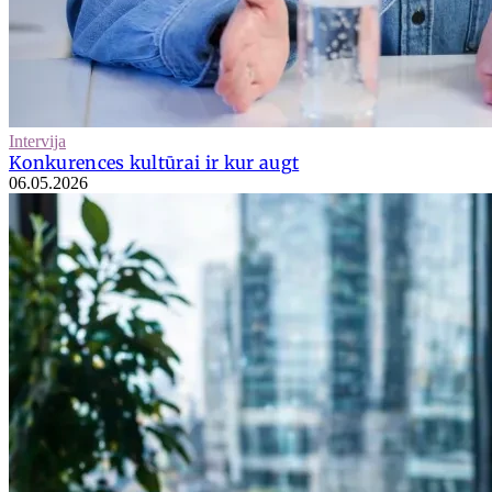
Intervija
Konkurences kultūrai ir kur augt
06.05.2026