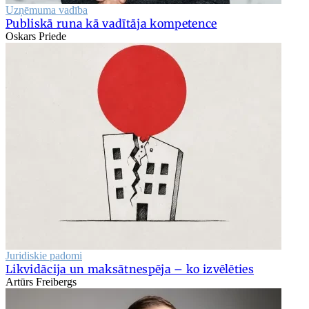
Uzņēmuma vadība
Publiskā runa kā vadītāja kompetence
Oskars Priede
Juridiskie padomi
Likvidācija un maksātnespēja – ko izvēlēties
Artūrs Freibergs