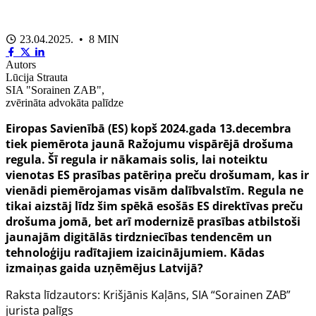
23.04.2025. • 8 MIN
Autors
Lūcija Strauta
SIA "Sorainen ZAB",
zvērināta advokāta palīdze
Eiropas Savienībā (ES) kopš 2024.gada 13.decembra
tiek piemērota jaunā Ražojumu vispārējā drošuma
regula. Šī regula ir nākamais solis, lai noteiktu
vienotas ES prasības patēriņa preču drošumam, kas ir
vienādi piemērojamas visām dalībvalstīm. Regula ne
tikai aizstāj līdz šim spēkā esošās ES direktīvas preču
drošuma jomā, bet arī modernizē prasības atbilstoši
jaunajām digitālās tirdzniecības tendencēm un
tehnoloģiju radītajiem izaicinājumiem. Kādas
izmaiņas gaida uzņēmējus Latvijā?
Raksta līdzautors: Krišjānis Kaļāns, SIA “Sorainen ZAB”
jurista palīgs