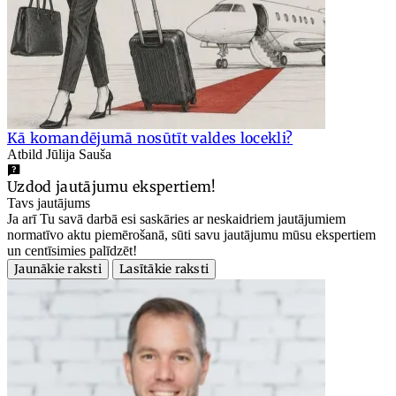
Kā komandējumā nosūtīt valdes locekli?
Atbild Jūlija Sauša
Uzdod jautājumu ekspertiem!
Tavs jautājums
Ja arī Tu savā darbā esi saskāries ar neskaidriem jautājumiem
normatīvo aktu piemērošanā, sūti savu jautājumu mūsu ekspertiem
un centīsimies palīdzēt!
Jaunākie raksti
Lasītākie raksti