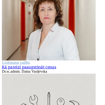
Uzņēmuma vadība
Kā pareizi paaugstināt cenas
Dr.sc.admin. Daina Vasiļevska