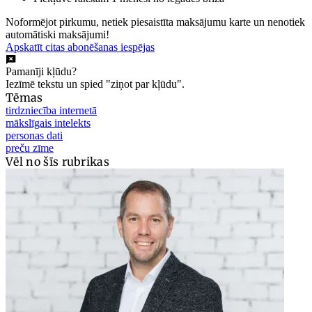
Noformējot pirkumu, netiek piesaistīta maksājumu karte un nenotiek
automātiski maksājumi!
Apskatīt citas abonēšanas iespējas
Pamanīji kļūdu?
Iezīmē tekstu un spied "ziņot par kļūdu".
Tēmas
tirdzniecība internetā
mākslīgais intelekts
personas dati
preču zīme
Vēl no šīs rubrikas