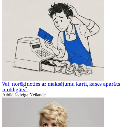
Vai, norēķinoties ar maksājumu karti, kases aparāts
ir obligāts?
Atbild Jadviga Neilande