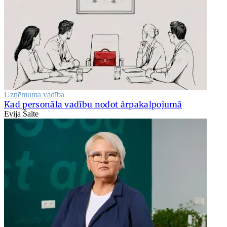
Uzņēmuma vadība
Kad personāla vadību nodot ārpakalpojumā
Evija Šalte