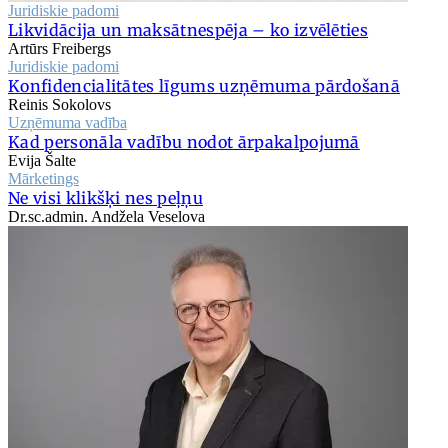
Juridiskie padomi
Likvidācija un maksātnespēja – ko izvēlēties
Artūrs Freibergs
Juridiskie padomi
Konfidencialitātes līgums uzņēmuma pārdošanā
Reinis Sokolovs
Uzņēmuma vadība
Kad personāla vadību nodot ārpakalpojumā
Evija Šalte
Mārketings
Ne visi klikšķi nes peļņu
Dr.sc.admin. Andžela Veselova