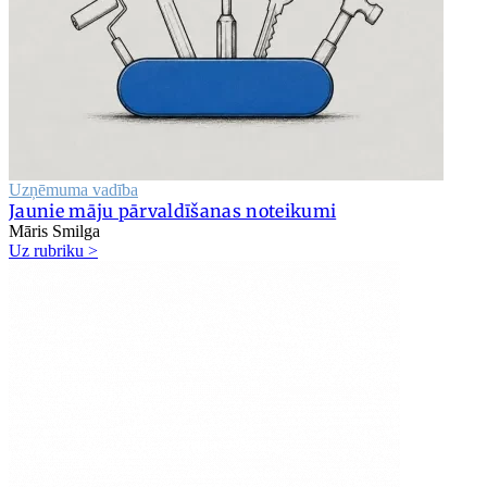
Uzņēmuma vadība
Jaunie māju pārvaldīšanas noteikumi
Māris Smilga
Uz rubriku >