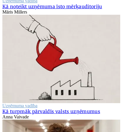
Uzņēmuma vadība
Kā noteikt uzņēmuma īsto mērķauditoriju
Māris Millers
Uzņēmuma vadība
Kā turpmāk pārvaldīs valsts uzņēmumus
Anna Vaivade