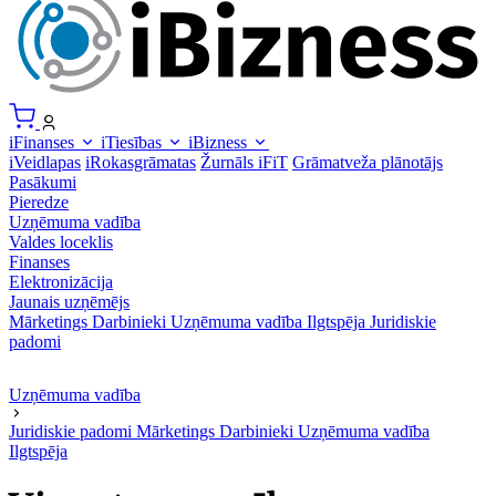
iFinanses
iTiesības
iBizness
iVeidlapas
iRokasgrāmatas
Žurnāls iFiT
Grāmatveža plānotājs
Pasākumi
Pieredze
Uzņēmuma vadība
Valdes loceklis
Finanses
Elektronizācija
Jaunais uzņēmējs
Mārketings
Darbinieki
Uzņēmuma vadība
Ilgtspēja
Juridiskie
padomi
Uzņēmuma vadība
Juridiskie padomi
Mārketings
Darbinieki
Uzņēmuma vadība
Ilgtspēja