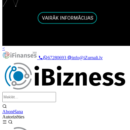
<
67280693
info@iZurnali.lv
Abonēšana
Autorizēties