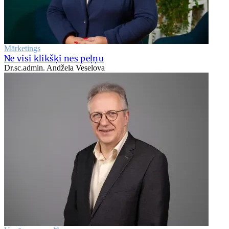
Mārketings
Ne visi klikšķi nes peļņu
Dr.sc.admin. Andžela Veselova