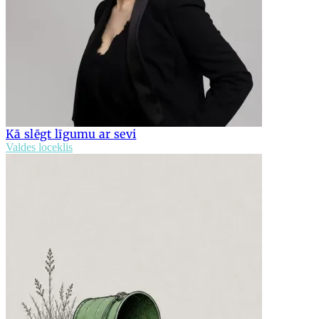
Kā slēgt līgumu ar sevi
Valdes loceklis