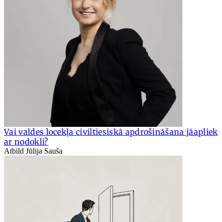
Vai valdes locekļa civiltiesiskā apdrošināšana jāapliek
ar nodokli?
Atbild Jūlija Sauša