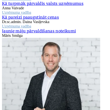
Kā turpmāk pārvaldīs valsts uzņēmumus
Anna Vaivade
Uzņēmuma vadība
Kā pareizi paaugstināt cenas
Dr.sc.admin. Daina Vasiļevska
Uzņēmuma vadība
Jaunie māju pārvaldīšanas noteikumi
Māris Smilga