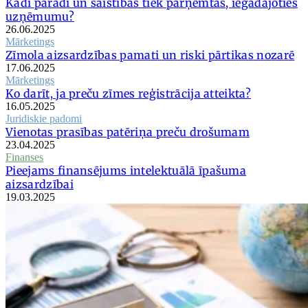
Kādi parādi un saistības tiek pārņemtas, iegādājoties
uzņēmumu?
26.06.2025
Mārketings
Zīmola aizsardzības pamati un riski pārtikas nozarē
17.06.2025
Mārketings
Ko darīt, ja preču zīmes reģistrācija atteikta?
16.05.2025
Juridiskie padomi
Vienotas prasības patēriņa preču drošumam
23.04.2025
Finanses
Pieejams finansējums intelektuālā īpašuma
aizsardzībai
19.03.2025