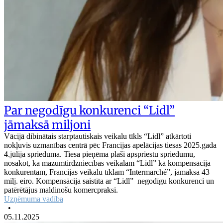
Par negodīgu konkurenci “Lidl”
jāmaksā miljoni
Vācijā dibinātais starptautiskais veikalu tīkls “Lidl” atkārtoti
nokļuvis uzmanības centrā pēc Francijas apelācijas tiesas 2025.gada
4.jūlija sprieduma. Tiesa pieņēma plaši apspriestu spriedumu,
nosakot, ka mazumtirdzniecības veikalam “Lidl” kā kompensācija
konkurentam, Francijas veikalu tīklam “Intermarché”, jāmaksā 43
milj. eiro. Kompensācija saistīta ar “Lidl” negodīgu konkurenci un
patērētājus maldinošu komercpraksi.
Uzņēmuma vadība
•
05.11.2025