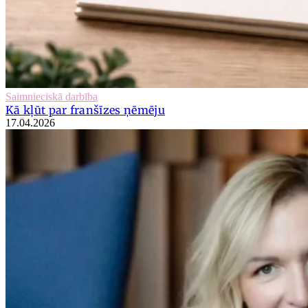
Saimnieciskā darbība
Kā kļūt par franšīzes ņēmēju
17.04.2026