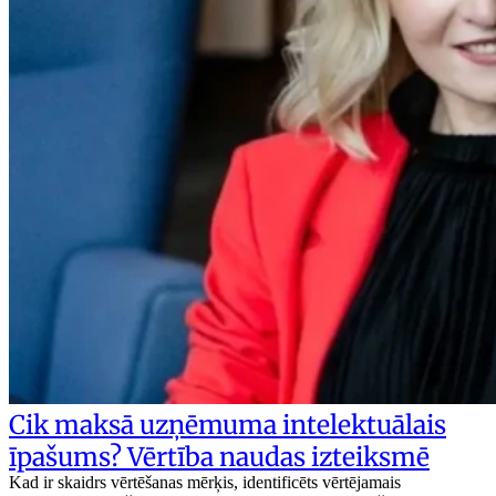
Cik maksā uzņēmuma intelektuālais
īpašums? Vērtība naudas izteiksmē
Kad ir skaidrs vērtēšanas mērķis, identificēts vērtējamais