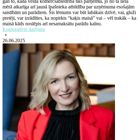
gan to, kāda veida komercsabiedrība tiks pārņemta, jo no tā lielā
mērā atkarīga arī jaunā īpašnieka atbildība par uzņēmuma esošajām
saistībām un parādiem. Šis lēmums var būt labākais dzīvē, vai, gluži
pretēji, var izrādīties, ka nopirkts “kaķis maisā” vai – vēl trakāk – ka
maisā kāds noslēpis arī nesamaksātu parādu kalnu.
Korporatīvie darījumi
•
26.06.2025