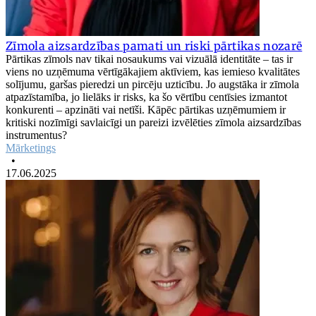
Zīmola aizsardzības pamati un riski pārtikas nozarē
Pārtikas zīmols nav tikai nosaukums vai vizuālā identitāte – tas ir
viens no uzņēmuma vērtīgākajiem aktīviem, kas iemieso kvalitātes
solījumu, garšas pieredzi un pircēju uzticību. Jo augstāka ir zīmola
atpazīstamība, jo lielāks ir risks, ka šo vērtību centīsies izmantot
konkurenti – apzināti vai netīši. Kāpēc pārtikas uzņēmumiem ir
kritiski nozīmīgi savlaicīgi un pareizi izvēlēties zīmola aizsardzības
instrumentus?
Mārketings
•
17.06.2025