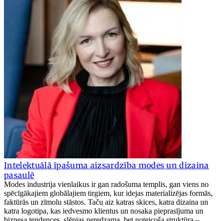
Intelektuālā īpašuma aizsardzība modes un dizaina
pasaulē
Modes industrija vienlaikus ir gan radošuma templis, gan viens no
spēcīgākajiem globālajiem tirgiem, kur idejas materializējas formās,
faktūrās un zīmolu stāstos. Taču aiz katras skices, katra dizaina un
katra logotipa, kas iedvesmo klientus un nosaka pieprasījuma un
biznesa tendences, slēpjas neredzama, bet noteicoša struktūra –