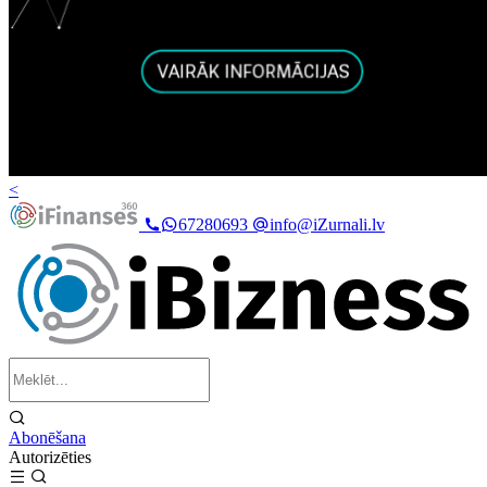
<
67280693
info@iZurnali.lv
Abonēšana
Autorizēties