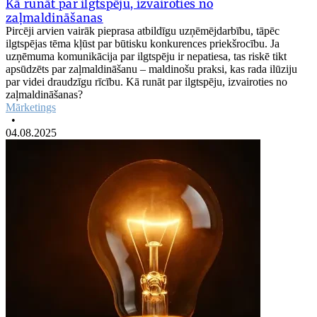
Kā runāt par ilgtspēju, izvairoties no
zaļmaldināšanas
Pircēji arvien vairāk pieprasa atbildīgu uzņēmējdarbību, tāpēc
ilgtspējas tēma kļūst par būtisku konkurences priekšrocību. Ja
uzņēmuma komunikācija par ilgtspēju ir nepatiesa, tas riskē tikt
apsūdzēts par zaļmaldināšanu – maldinošu praksi, kas rada ilūziju
par videi draudzīgu rīcību. Kā runāt par ilgtspēju, izvairoties no
zaļmaldināšanas?
Mārketings
•
04.08.2025