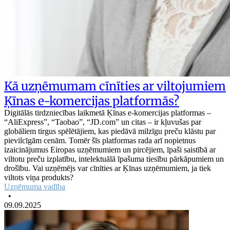
Kā uzņēmumam cīnīties ar viltojumiem
Ķīnas e-komercijas platformās?
Digitālās tirdzniecības laikmetā Ķīnas e-komercijas platformas –
“AliExpress”, “Taobao”, “JD.com” un citas – ir kļuvušas par
globāliem tirgus spēlētājiem, kas piedāvā milzīgu preču klāstu par
pievilcīgām cenām. Tomēr šīs platformas rada arī nopietnus
izaicinājumus Eiropas uzņēmumiem un pircējiem, īpaši saistībā ar
viltotu preču izplatību, intelektuālā īpašuma tiesību pārkāpumiem un
drošību. Vai uzņēmējs var cīnīties ar Ķīnas uzņēmumiem, ja tiek
viltots viņa produkts?
Uzņēmuma vadība
•
09.09.2025