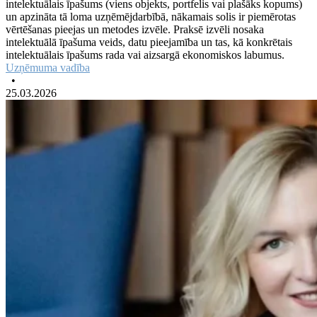
intelektuālais īpašums (viens objekts, portfelis vai plašāks kopums)
un apzināta tā loma uzņēmējdarbībā, nākamais solis ir piemērotas
vērtēšanas pieejas un metodes izvēle. Praksē izvēli nosaka
intelektuālā īpašuma veids, datu pieejamība un tas, kā konkrētais
intelektuālais īpašums rada vai aizsargā ekonomiskos labumus.
Uzņēmuma vadība
•
25.03.2026