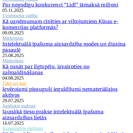
Par negodīgu konkurenci “Lidl” jāmaksā miljoni
05.11.2025
Uzņēmuma vadība
Kā uzņēmumam cīnīties ar viltojumiem Ķīnas e-
komercijas platformās?
09.09.2025
Mārketings
Intelektuālā īpašuma aizsardzība modes un dizaina
pasaulē
25.08.2025
Mārketings
Kā runāt par ilgtspēju, izvairoties no
zaļmaldināšanas
04.08.2025
Fakti un dati
Ievērojami pieauguši ieguldījumi nemateriālajos
aktīvos
29.07.2025
Juridiskie padomi
Jaunākā tiesu prakse intelektuālā īpašuma
aizsardzības lietās
16.07.2025
Korporatīvie darījumi