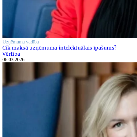
Uzņēmuma vadība
Cik maksā uzņēmuma intelektuālais īpašums?
Vērtība
06.03.2026