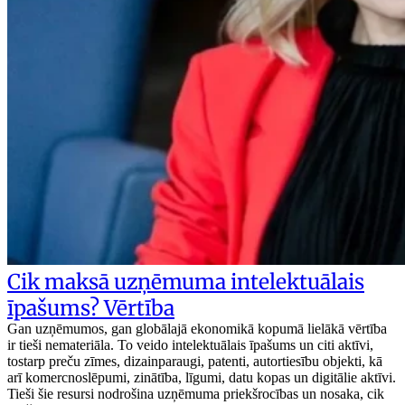
Cik maksā uzņēmuma intelektuālais
īpašums? Vērtība
Gan uzņēmumos, gan globālajā ekonomikā kopumā lielākā vērtība
ir tieši nemateriāla. To veido intelektuālais īpašums un citi aktīvi,
tostarp preču zīmes, dizainparaugi, patenti, autortiesību objekti, kā
arī komercnoslēpumi, zinātība, līgumi, datu kopas un digitālie aktīvi.
Tieši šie resursi nodrošina uzņēmuma priekšrocības un nosaka, cik