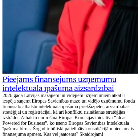
Pieejams finansējums uzņēmumu
intelektuālā īpašuma aizsardzībai
2026.gadā Latvijas mazajiem un vidējiem uzņēmumiem atkal ir
iespēja saņemt Eiropas Savienības mazo un vidējo uzņēmumu fonda
finansiālo atbalstu intelektuālā īpašuma priekšizpētei, aizsardzības
stratēģijai un reģistrācijai, kā arī konfliktu risināšanas stratēģijas
izstrādei. Atbalstu nodrošina Eiropas Komisijas iniciatīva “Ideas
Powered for Business”, ko īsteno Eiropas Savienības Intelektuālā
īpašuma birojs. Šogad ir būtiski palielināts konsultācijām pieejamais
finansējuma apmērs. Kas vēl jāatceras? Skaidrojam!