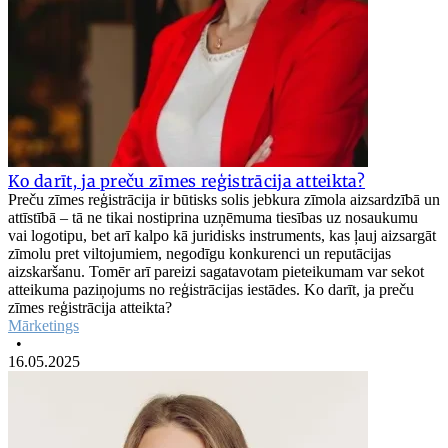
Ko darīt, ja preču zīmes reģistrācija atteikta?
Preču zīmes reģistrācija ir būtisks solis jebkura zīmola aizsardzībā un
attīstībā – tā ne tikai nostiprina uzņēmuma tiesības uz nosaukumu
vai logotipu, bet arī kalpo kā juridisks instruments, kas ļauj aizsargāt
zīmolu pret viltojumiem, negodīgu konkurenci un reputācijas
aizskaršanu. Tomēr arī pareizi sagatavotam pieteikumam var sekot
atteikuma paziņojums no reģistrācijas iestādes. Ko darīt, ja preču
zīmes reģistrācija atteikta?
Mārketings
•
16.05.2025