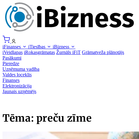
iFinanses
iTiesības
iBizness
iVeidlapas
iRokasgrāmatas
Žurnāls iFiT
Grāmatveža plānotājs
Pasākumi
Pieredze
Uzņēmuma vadība
Valdes loceklis
Finanses
Elektronizācija
Jaunais uzņēmējs
Tēma: preču zīme