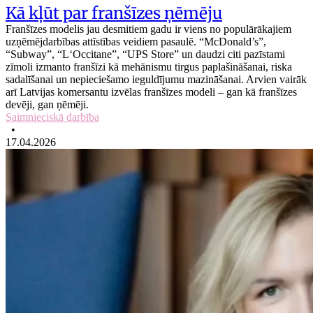
Kā kļūt par franšīzes ņēmēju
Franšīzes modelis jau desmitiem gadu ir viens no populārākajiem
uzņēmējdarbības attīstības veidiem pasaulē. “McDonald’s”,
“Subway”, “L‘Occitane”, “UPS Store” un daudzi citi pazīstami
zīmoli izmanto franšīzi kā mehānismu tirgus paplašināšanai, riska
sadalīšanai un nepieciešamo ieguldījumu mazināšanai. Arvien vairāk
arī Latvijas komersantu izvēlas franšīzes modeli – gan kā franšīzes
devēji, gan ņēmēji.
Saimnieciskā darbība
•
17.04.2026