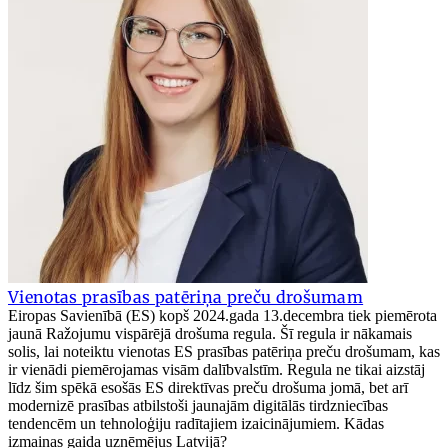
Vienotas prasības patēriņa preču drošumam
Eiropas Savienībā (ES) kopš 2024.gada 13.decembra tiek piemērota
jaunā Ražojumu vispārējā drošuma regula. Šī regula ir nākamais
solis, lai noteiktu vienotas ES prasības patēriņa preču drošumam, kas
ir vienādi piemērojamas visām dalībvalstīm. Regula ne tikai aizstāj
līdz šim spēkā esošās ES direktīvas preču drošuma jomā, bet arī
modernizē prasības atbilstoši jaunajām digitālās tirdzniecības
tendencēm un tehnoloģiju radītajiem izaicinājumiem. Kādas
izmaiņas gaida uzņēmējus Latvijā?