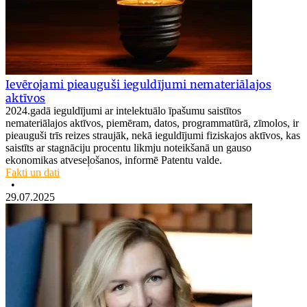
Ievērojami pieauguši ieguldījumi nemateriālajos
aktīvos
2024.gadā ieguldījumi ar intelektuālo īpašumu saistītos
nemateriālajos aktīvos, piemēram, datos, programmatūrā, zīmolos, ir
pieauguši trīs reizes straujāk, nekā ieguldījumi fiziskajos aktīvos, kas
saistīts ar stagnāciju procentu likmju noteikšanā un gauso
ekonomikas atveseļošanos, informē Patentu valde.
Fakti un dati
•
29.07.2025