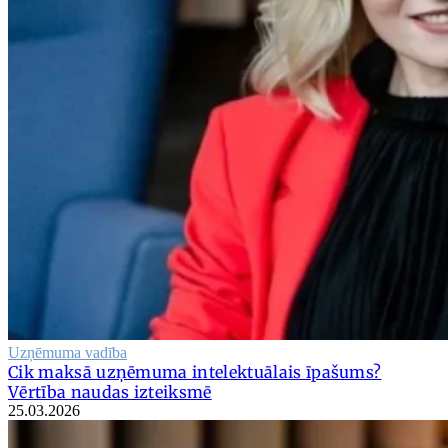
Uzņēmuma vadība
Cik maksā uzņēmuma intelektuālais īpašums?
Vērtība naudas izteiksmē
25.03.2026