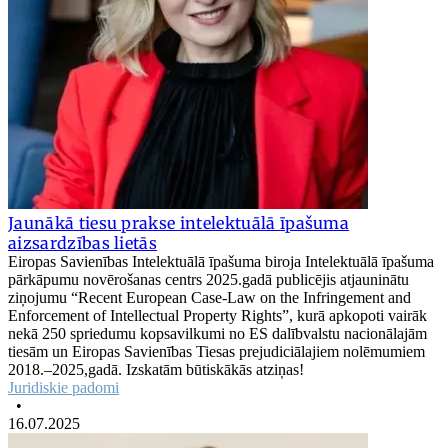
Jaunākā tiesu prakse intelektuālā īpašuma
aizsardzības lietās
Eiropas Savienības Intelektuālā īpašuma biroja Intelektuālā īpašuma
pārkāpumu novērošanas centrs 2025.gadā publicējis atjauninātu
ziņojumu “Recent European Case-Law on the Infringement and
Enforcement of Intellectual Property Rights”, kurā apkopoti vairāk
nekā 250 spriedumu kopsavilkumi no ES dalībvalstu nacionālajām
tiesām un Eiropas Savienības Tiesas prejudiciālajiem nolēmumiem
2018.–2025,gadā. Izskatām būtiskākās atziņas!
Juridiskie padomi
•
16.07.2025