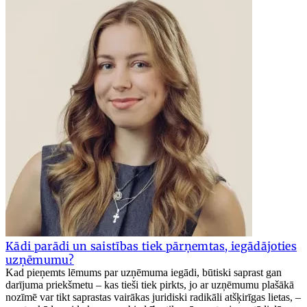
Kādi parādi un saistības tiek pārņemtas, iegādājoties
uzņēmumu?
Kad pieņemts lēmums par uzņēmuma iegādi, būtiski saprast gan
darījuma priekšmetu – kas tieši tiek pirkts, jo ar uzņēmumu plašākā
nozīmē var tikt saprastas vairākas juridiski radikāli atšķirīgas lietas, –