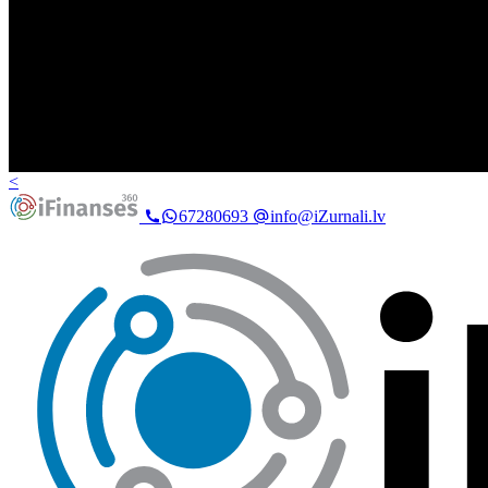
<
67280693
info@iZurnali.lv