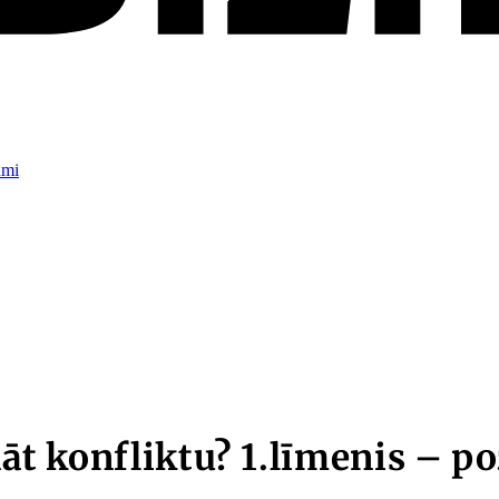
umi
ināt konfliktu? 1.līmenis – p