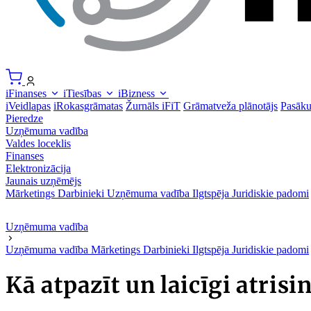
iFinanses
iTiesības
iBizness
iVeidlapas
iRokasgrāmatas
Žurnāls iFiT
Grāmatveža plānotājs
Pasāk
Pieredze
Uzņēmuma vadība
Valdes loceklis
Finanses
Elektronizācija
Jaunais uzņēmējs
Mārketings
Darbinieki
Uzņēmuma vadība
Ilgtspēja
Juridiskie padomi
Uzņēmuma vadība
Uzņēmuma vadība
Mārketings
Darbinieki
Ilgtspēja
Juridiskie padomi
Kā atpazīt un laicīgi atris