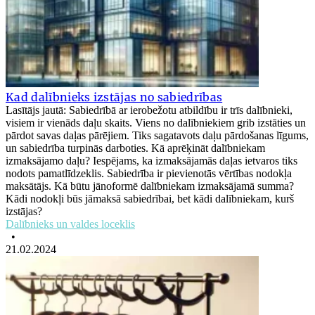
Kad dalībnieks izstājas no sabiedrības
Lasītājs jautā: Sabiedrībā ar ierobežotu atbildību ir trīs dalībnieki,
visiem ir vienāds daļu skaits. Viens no dalībniekiem grib izstāties un
pārdot savas daļas pārējiem. Tiks sagatavots daļu pārdošanas līgums,
un sabiedrība turpinās darboties. Kā aprēķināt dalībniekam
izmaksājamo daļu? Iespējams, ka izmaksājamās daļas ietvaros tiks
nodots pamatlīdzeklis. Sabiedrība ir pievienotās vērtības nodokļa
maksātājs. Kā būtu jānoformē dalībniekam izmaksājamā summa?
Kādi nodokļi būs jāmaksā sabiedrībai, bet kādi dalībniekam, kurš
izstājas?
Dalībnieks un valdes loceklis
•
21.02.2024