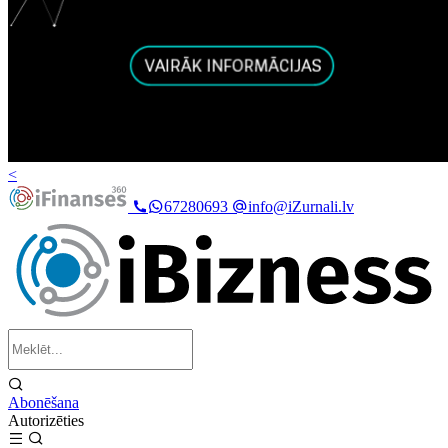
<
67280693
info@iZurnali.lv
Abonēšana
Autorizēties