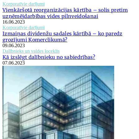
Korporatīvie darījumi
Vienkāršotā reorganizācijas kārtība – solis pretim
uzņēmējdarbības vides pilnveidošanai
16.06.2023
Korporatīvie darījumi
Izmaiņas dividenžu sadales kārtībā – ko paredz
grozījumi Komerclikumā?
09.06.2023
Dalībnieks un valdes loceklis
Kā izslēgt dalībnieku no sabiedrības?
07.06.2023