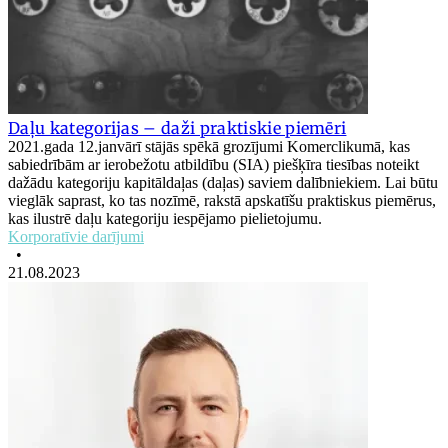
Daļu kategorijas – daži praktiskie piemēri
2021.gada 12.janvārī stājās spēkā grozījumi Komerclikumā, kas
sabiedrībām ar ierobežotu atbildību (SIA) piešķīra tiesības noteikt
dažādu kategoriju kapitāldaļas (daļas) saviem dalībniekiem. Lai būtu
vieglāk saprast, ko tas nozīmē, rakstā apskatīšu praktiskus piemērus,
kas ilustrē daļu kategoriju iespējamo pielietojumu.
Korporatīvie darījumi
•
21.08.2023