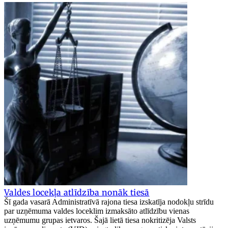
Valdes locekļa atlīdzība nonāk tiesā
Šī gada vasarā Administratīvā rajona tiesa izskatīja nodokļu strīdu
par uzņēmuma valdes loceklim izmaksāto atlīdzību vienas
uzņēmumu grupas ietvaros. Šajā lietā tiesa nokritizēja Valsts