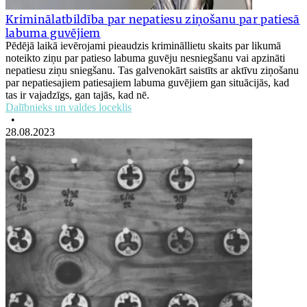
Kriminālatbildība par nepatiesu ziņošanu par patiesā
labuma guvējiem
Pēdējā laikā ievērojami pieaudzis krimināllietu skaits par likumā
noteikto ziņu par patieso labuma guvēju nesniegšanu vai apzināti
nepatiesu ziņu sniegšanu. Tas galvenokārt saistīts ar aktīvu ziņošanu
par nepatiesajiem patiesajiem labuma guvējiem gan situācijās, kad
tas ir vajadzīgs, gan tajās, kad nē.
Dalībnieks un valdes loceklis
•
28.08.2023