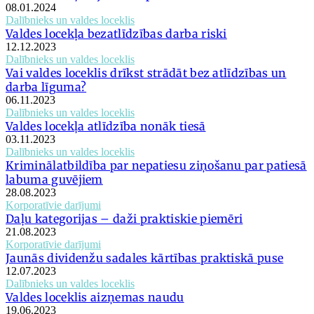
08.01.2024
Dalībnieks un valdes loceklis
Valdes locekļa bezatlīdzības darba riski
12.12.2023
Dalībnieks un valdes loceklis
Vai valdes loceklis drīkst strādāt bez atlīdzības un
darba līguma?
06.11.2023
Dalībnieks un valdes loceklis
Valdes locekļa atlīdzība nonāk tiesā
03.11.2023
Dalībnieks un valdes loceklis
Kriminālatbildība par nepatiesu ziņošanu par patiesā
labuma guvējiem
28.08.2023
Korporatīvie darījumi
Daļu kategorijas – daži praktiskie piemēri
21.08.2023
Korporatīvie darījumi
Jaunās dividenžu sadales kārtības praktiskā puse
12.07.2023
Dalībnieks un valdes loceklis
Valdes loceklis aizņemas naudu
19.06.2023