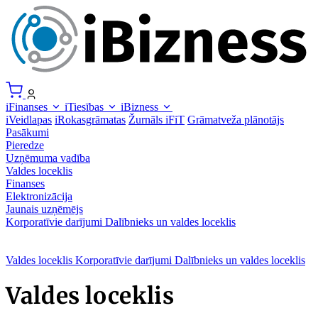
iFinanses
iTiesības
iBizness
iVeidlapas
iRokasgrāmatas
Žurnāls iFiT
Grāmatveža plānotājs
Pasākumi
Pieredze
Uzņēmuma vadība
Valdes loceklis
Finanses
Elektronizācija
Jaunais uzņēmējs
Korporatīvie darījumi
Dalībnieks un valdes loceklis
Valdes loceklis
Korporatīvie darījumi
Dalībnieks un valdes loceklis
Valdes loceklis