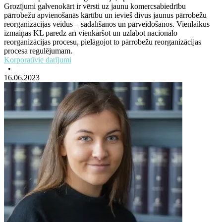
Grozījumi galvenokārt ir vērsti uz jaunu komercsabiedrību
pārrobežu apvienošanās kārtību un ievieš divus jaunus pārrobežu
reorganizācijas veidus – sadalīšanos un pārveidošanos. Vienlaikus
izmaiņas KL paredz arī vienkāršot un uzlabot nacionālo
reorganizācijas procesu, pielāgojot to pārrobežu reorganizācijas
procesa regulējumam.
Korporatīvie darījumi
•
16.06.2023