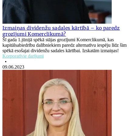
Izmaiņas dividenžu sadales kārtībā – ko paredz
grozījumi Komerclikumā?
Šī gada 1.jūnijā spēkā stājas grozījumi Komerclikumā, kas
kapitālsabiedrību dalībniekiem paredz alternatīvu iespēju līdz šim
spēkā esošajai dividenžu sadales kārtībai. Izskatām izmaiņas!
Korporatīvie darījumi
•
09.06.2023