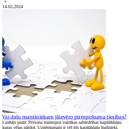
•
14.02.2024
Vai daļu mantiniekam jāievēro pirmpirkuma tiesības?
Lasītājs jautā: Persona mantojusi vairākas sabiedrības kapitāldaļas,
kuras vēlas pārdot. Uzņēmumam ir vēl trīs kapitāldaļu īpašnieki.