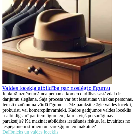
Valdes locekļa atbildība par noslēgto līgumu
Jebkurā uzņēmumā neatņemama komercdarbības sastāvdaļa ir
darījumu slēgšana. Šajā procesā var būt iesaistītas vairākas personas.
Ierasti uzņēmuma vārdā līgumus slēdz paraksttiesīgie valdes locekļi,
prokūristi vai komercpilnvarnieki. Kādos gadījumos valdes loceklis
ir atbildīgs arī par tiem līgumiem, kurus viņš personīgi nav
parakstījis? Kā mazināt atbildības iestāšanās riskus, lai izvairītos no
iespējamiem strīdiem un sarežģījumiem nākotnē?
Dalībnieks un valdes loceklis