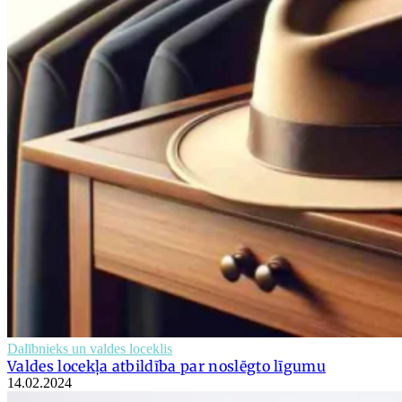
Dalībnieks un valdes loceklis
Valdes locekļa atbildība par noslēgto līgumu
14.02.2024