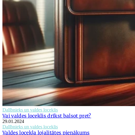
Dalībnieks un valdes loceklis
Vai valdes loceklis drīkst balsot pret?
29.01.2024
Dalībnieks un valdes loceklis
Valdes locekļa lojalitātes pienākums