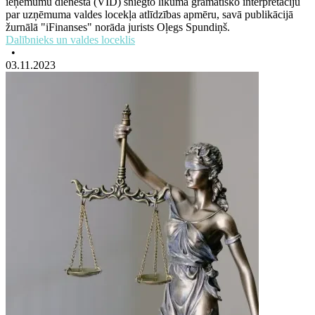
ieņēmumu dienesta (VID) sniegto likuma gramatisko interpretāciju
par uzņēmuma valdes locekļa atlīdzības apmēru, savā publikācijā
žurnālā "iFinanses" norāda jurists Oļegs Spundiņš.
Dalībnieks un valdes loceklis
•
03.11.2023