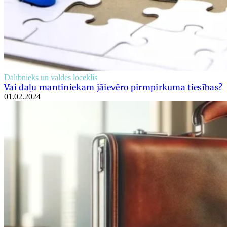
Dalībnieks un valdes loceklis
Vai daļu mantiniekam jāievēro pirmpirkuma tiesības?
01.02.2024