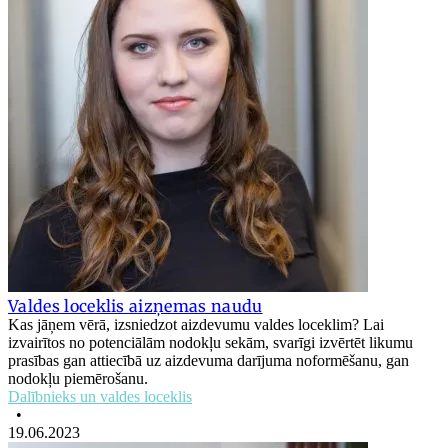
Valdes loceklis aizņemas naudu
Kas jāņem vērā, izsniedzot aizdevumu valdes loceklim? Lai
izvairītos no potenciālām nodokļu sekām, svarīgi izvērtēt likumu
prasības gan attiecībā uz aizdevuma darījuma noformēšanu, gan
nodokļu piemērošanu.
Dalībnieks un valdes loceklis
•
19.06.2023