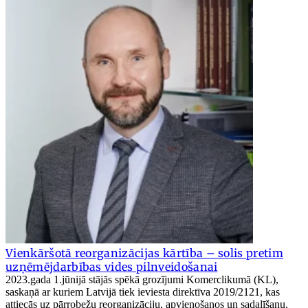
Vienkāršotā reorganizācijas kārtība – solis pretim
uzņēmējdarbības vides pilnveidošanai
2023.gada 1.jūnijā stājās spēkā grozījumi Komerclikumā (KL),
saskaņā ar kuriem Latvijā tiek ieviesta direktīva 2019/2121, kas
attiecās uz pārrobežu reorganizāciju, apvienošanos un sadalīšanu.