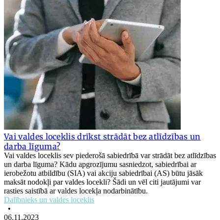
Vai valdes loceklis drīkst strādāt bez atlīdzības un
darba līguma?
Vai valdes loceklis sev piederošā sabiedrībā var strādāt bez atlīdzības
un darba līguma? Kādu apgrozījumu sasniedzot, sabiedrībai ar
ierobežotu atbildību (SIA) vai akciju sabiedrībai (AS) būtu jāsāk
maksāt nodokļi par valdes locekli? Šādi un vēl citi jautājumi var
rasties saistībā ar valdes locekļa nodarbinātību.
Dalībnieks un valdes loceklis
•
06.11.2023