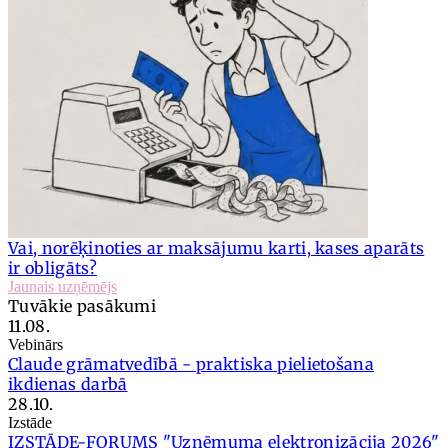
Vai, norēķinoties ar maksājumu karti, kases aparāts
ir obligāts?
Jaunais uzņēmējs
Tuvākie pasākumi
11.08.
Vebinārs
Claude grāmatvedībā - praktiska pielietošana
ikdienas darbā
28.10.
Izstāde
IZSTĀDE-FORUMS "Uzņēmuma elektronizācija 2026"