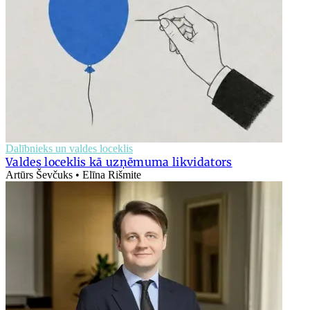
Dalībnieks un valdes loceklis
Valdes loceklis kā uzņēmuma likvidators
Artūrs Ševčuks • Elīna Rišmite