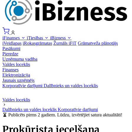
iFinanses
iTiesības
iBizness
iVeidlapas
iRokasgrāmatas
Žurnāls iFiT
Grāmatveža plānotājs
Pasākumi
Pieredze
Uzņēmuma vadība
Valdes loceklis
Finanses
Elektronizācija
Jaunais uzņēmējs
Korporatīvie darījumi
Dalībnieks un valdes loceklis
Valdes loceklis
Dalībnieks un valdes loceklis
Korporatīvie darījumi
Publicēts pirms 2 gadiem. Lūdzu, izvērtējiet satura aktualitāti!
Prokūrista iecelšana