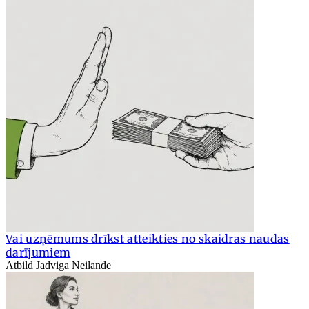
Vai uzņēmums drīkst atteikties no skaidras naudas
darījumiem
Atbild Jadviga Neilande