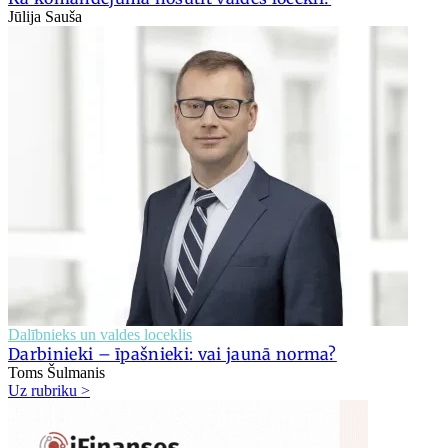
Jūlija Sauša
Dalībnieks un valdes loceklis
Darbinieki – īpašnieki: vai jaunā norma?
Toms Šulmanis
Uz rubriku >