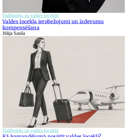
Dalībnieks un valdes loceklis
Valdes locekļa ierobežojumi un izdevumu
kompensēšana
Jūlija Sauša
Dalībnieks un valdes loceklis
Kā komandējumā nosūtīt valdes locekli?