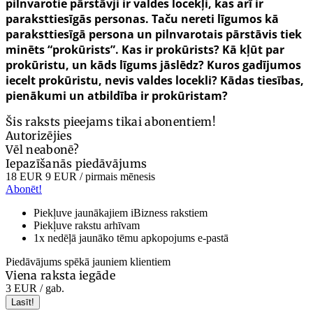
pilnvarotie pārstāvji ir valdes locekļi, kas arī ir
paraksttiesīgās personas. Taču nereti līgumos kā
paraksttiesīgā persona un pilnvarotais pārstāvis tiek
minēts “prokūrists”. Kas ir prokūrists? Kā kļūt par
prokūristu, un kāds līgums jāslēdz? Kuros gadījumos
iecelt prokūristu, nevis valdes locekli? Kādas tiesības,
pienākumi un atbildība ir prokūristam?
Šis raksts pieejams tikai abonentiem!
Autorizējies
Vēl neabonē?
Iepazīšanās piedāvājums
18 EUR
9 EUR
/ pirmais mēnesis
Abonēt!
Piekļuve jaunākajiem iBizness rakstiem
Piekļuve rakstu arhīvam
1x nedēļā jaunāko tēmu apkopojums e-pastā
Piedāvājums spēkā jauniem klientiem
Viena raksta iegāde
3 EUR
/ gab.
Lasīt!