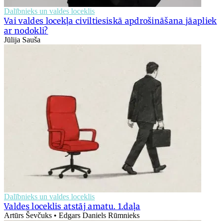
Dalībnieks un valdes loceklis
Vai valdes locekļa civiltiesiskā apdrošināšana jāapliek
ar nodokli?
Jūlija Sauša
Dalībnieks un valdes loceklis
Valdes loceklis atstāj amatu. 1.daļa
Artūrs Ševčuks • Edgars Daniels Rūmnieks