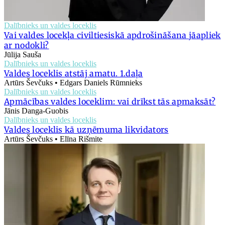
Dalībnieks un valdes loceklis
Vai valdes locekļa civiltiesiskā apdrošināšana jāapliek
ar nodokli?
Jūlija Sauša
Dalībnieks un valdes loceklis
Valdes loceklis atstāj amatu. 1.daļa
Artūrs Ševčuks • Edgars Daniels Rūmnieks
Dalībnieks un valdes loceklis
Apmācības valdes loceklim: vai drīkst tās apmaksāt?
Jānis Danga-Guobis
Dalībnieks un valdes loceklis
Valdes loceklis kā uzņēmuma likvidators
Artūrs Ševčuks • Elīna Rišmite