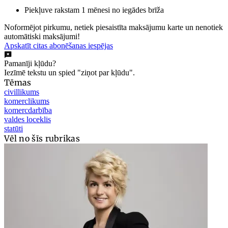
Piekļuve rakstam 1 mēnesi no iegādes brīža
Noformējot pirkumu, netiek piesaistīta maksājumu karte un nenotiek
automātiski maksājumi!
Apskatīt citas abonēšanas iespējas
Pamanīji kļūdu?
Iezīmē tekstu un spied "ziņot par kļūdu".
Tēmas
civillikums
komerclikums
komercdarbība
valdes loceklis
statūti
Vēl no šīs rubrikas