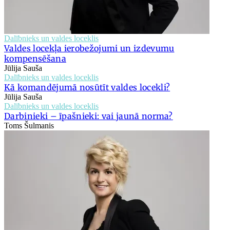
Dalībnieks un valdes loceklis
Valdes locekļa ierobežojumi un izdevumu
kompensēšana
Jūlija Sauša
Dalībnieks un valdes loceklis
Kā komandējumā nosūtīt valdes locekli?
Jūlija Sauša
Dalībnieks un valdes loceklis
Darbinieki – īpašnieki: vai jaunā norma?
Toms Šulmanis