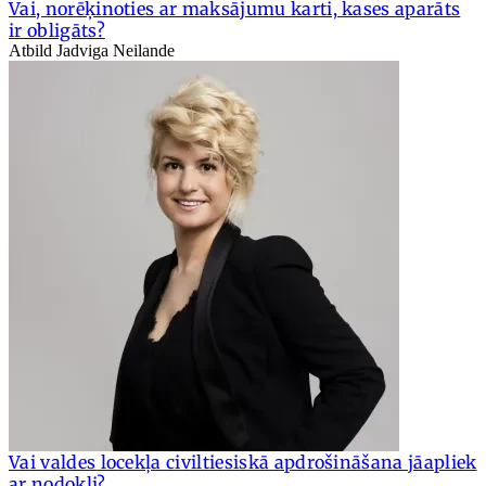
Vai, norēķinoties ar maksājumu karti, kases aparāts
ir obligāts?
Atbild Jadviga Neilande
Vai valdes locekļa civiltiesiskā apdrošināšana jāapliek
ar nodokli?