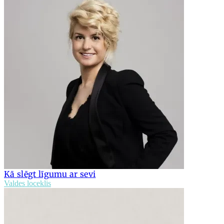
Kā slēgt līgumu ar sevi
Valdes loceklis