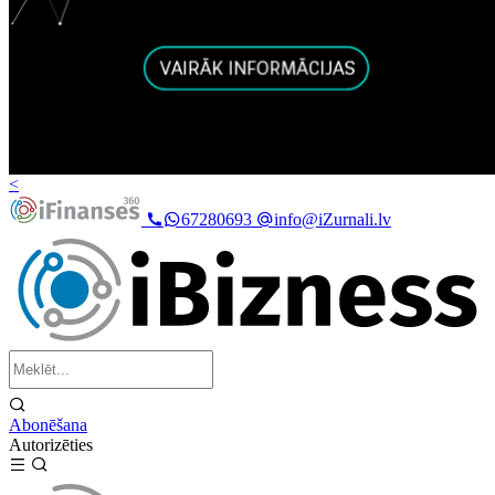
<
67280693
info@iZurnali.lv
Abonēšana
Autorizēties