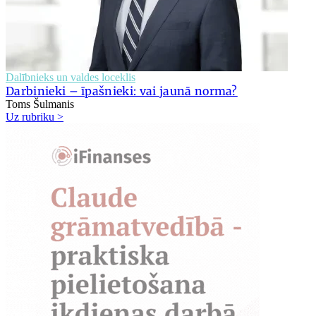
Dalībnieks un valdes loceklis
Darbinieki – īpašnieki: vai jaunā norma?
Toms Šulmanis
Uz rubriku >