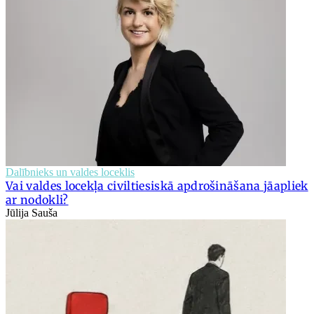
Dalībnieks un valdes loceklis
Vai valdes locekļa civiltiesiskā apdrošināšana jāapliek
ar nodokli?
Jūlija Sauša