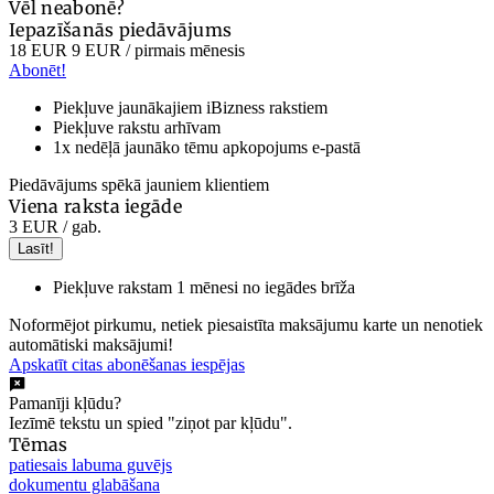
Vēl neabonē?
Iepazīšanās piedāvājums
18 EUR
9 EUR
/ pirmais mēnesis
Abonēt!
Piekļuve jaunākajiem iBizness rakstiem
Piekļuve rakstu arhīvam
1x nedēļā jaunāko tēmu apkopojums e-pastā
Piedāvājums spēkā jauniem klientiem
Viena raksta iegāde
3 EUR
/ gab.
Lasīt!
Piekļuve rakstam 1 mēnesi no iegādes brīža
Noformējot pirkumu, netiek piesaistīta maksājumu karte un nenotiek
automātiski maksājumi!
Apskatīt citas abonēšanas iespējas
Pamanīji kļūdu?
Iezīmē tekstu un spied "ziņot par kļūdu".
Tēmas
patiesais labuma guvējs
dokumentu glabāšana