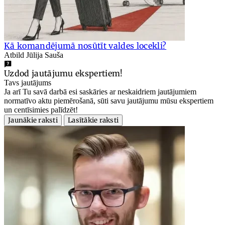
Kā komandējumā nosūtīt valdes locekli?
Atbild Jūlija Sauša
Uzdod jautājumu ekspertiem!
Tavs jautājums
Ja arī Tu savā darbā esi saskāries ar neskaidriem jautājumiem
normatīvo aktu piemērošanā, sūti savu jautājumu mūsu ekspertiem
un centīsimies palīdzēt!
Jaunākie raksti
Lasītākie raksti