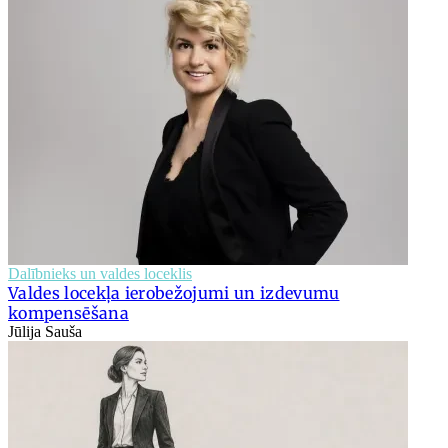
Dalībnieks un valdes loceklis
Valdes locekļa ierobežojumi un izdevumu
kompensēšana
Jūlija Sauša