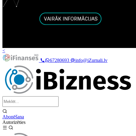
<
67280693
info@iZurnali.lv
Abonēšana
Autorizēties