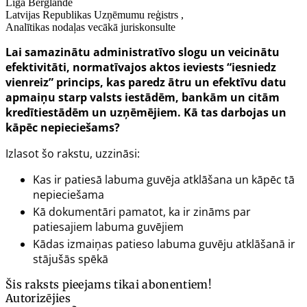
Līga Berglande
Latvijas Republikas Uzņēmumu reģistrs ,
Analītikas nodaļas vecākā juriskonsulte
Lai samazinātu administratīvo slogu un veicinātu
efektivitāti, normatīvajos aktos ieviests “iesniedz
vienreiz” princips, kas paredz ātru un efektīvu datu
apmaiņu starp valsts iestādēm, bankām un citām
kredītiestādēm un uzņēmējiem. Kā tas darbojas un
kāpēc nepieciešams?
Izlasot šo rakstu, uzzināsi:
Kas ir patiesā labuma guvēja atklāšana un kāpēc tā
nepieciešama
Kā dokumentāri pamatot, ka ir zināms par
patiesajiem labuma guvējiem
Kādas izmaiņas patieso labuma guvēju atklāšanā ir
stājušās spēkā
Šis raksts pieejams tikai abonentiem!
Autorizējies