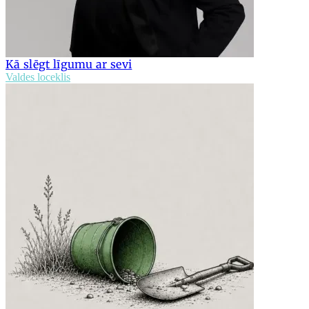
Kā slēgt līgumu ar sevi
Valdes loceklis