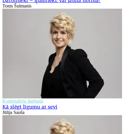
Darbinieki – īpašnieki: vai jaunā norma?
Toms Šulmanis
Korporatīvie darījumi
Kā slēgt līgumu ar sevi
Jūlija Sauša