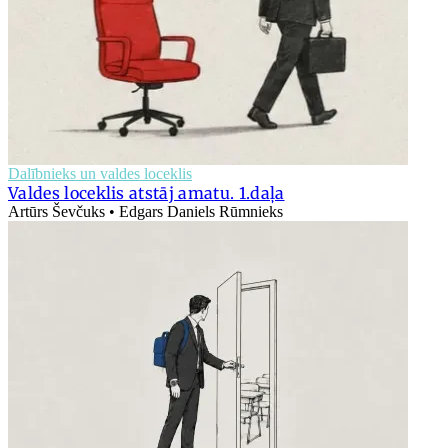
Dalībnieks un valdes loceklis
Valdes loceklis atstāj amatu. 1.daļa
Artūrs Ševčuks • Edgars Daniels Rūmnieks