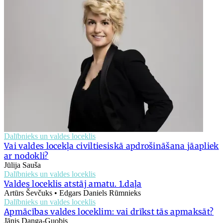
Dalībnieks un valdes loceklis
Vai valdes locekļa civiltiesiskā apdrošināšana jāapliek
ar nodokli?
Jūlija Sauša
Dalībnieks un valdes loceklis
Valdes loceklis atstāj amatu. 1.daļa
Artūrs Ševčuks • Edgars Daniels Rūmnieks
Dalībnieks un valdes loceklis
Apmācības valdes loceklim: vai drīkst tās apmaksāt?
Jānis Danga-Guobis