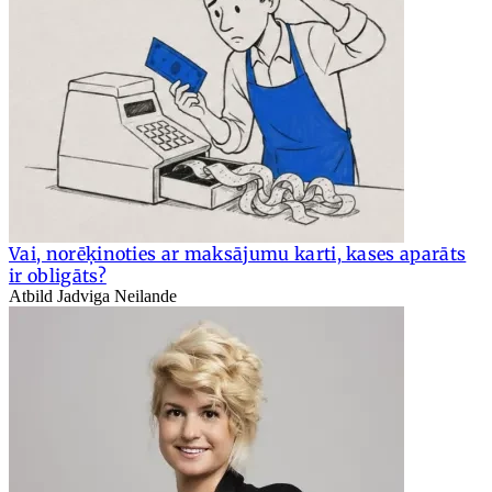
Vai, norēķinoties ar maksājumu karti, kases aparāts
ir obligāts?
Atbild Jadviga Neilande