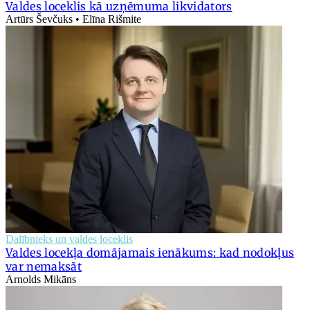
Valdes loceklis kā uzņēmuma likvidators
Artūrs Ševčuks • Elīna Rišmite
Dalībnieks un valdes loceklis
Valdes locekļa domājamais ienākums: kad nodokļus
var nemaksāt
Arnolds Mikāns