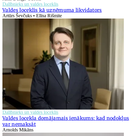
Dalībnieks un valdes loceklis
Valdes loceklis kā uzņēmuma likvidators
Artūrs Ševčuks • Elīna Rišmite
Dalībnieks un valdes loceklis
Valdes locekļa domājamais ienākums: kad nodokļus
var nemaksāt
Arnolds Mikāns