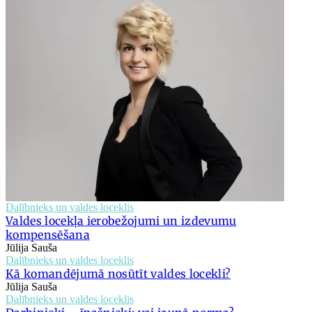
Dalībnieks un valdes loceklis
Valdes locekļa ierobežojumi un izdevumu
kompensēšana
Jūlija Sauša
Dalībnieks un valdes loceklis
Kā komandējumā nosūtīt valdes locekli?
Jūlija Sauša
Dalībnieks un valdes loceklis