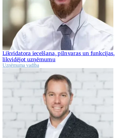
Likvidatora iecelšana, pilnvaras un funkcijas,
likvidējot uzņēmumu
Uzņēmuma vadība