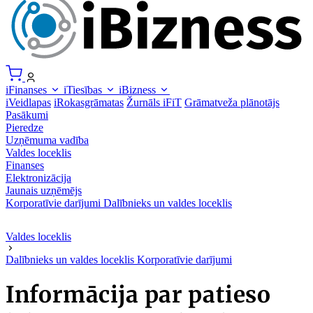
iFinanses
iTiesības
iBizness
iVeidlapas
iRokasgrāmatas
Žurnāls iFiT
Grāmatveža plānotājs
Pasākumi
Pieredze
Uzņēmuma vadība
Valdes loceklis
Finanses
Elektronizācija
Jaunais uzņēmējs
Korporatīvie darījumi
Dalībnieks un valdes loceklis
Valdes loceklis
Dalībnieks un valdes loceklis
Korporatīvie darījumi
Informācija par patieso