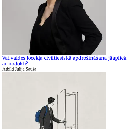
Vai valdes locekļa civiltiesiskā apdrošināšana jāapliek
ar nodokli?
Atbild Jūlija Sauša