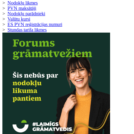
>
Nodokļu likmes
>
PVN maksātāji
>
Nodokļu parādnieki
>
Valūtu kursi
>
ES PVN reģistrācijas numuri
>
Stundas tarifa likmes