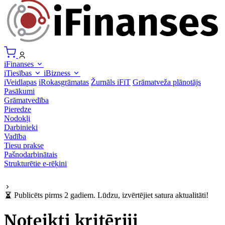
iFinanses
iTiesības
iBizness
iVeidlapas
iRokasgrāmatas
Žurnāls iFiT
Grāmatveža plānotājs
Pasākumi
Grāmatvedība
Pieredze
Nodokļi
Darbinieki
Vadība
Tiesu prakse
Pašnodarbinātais
Strukturētie e-rēķini
Publicēts pirms 2 gadiem. Lūdzu, izvērtējiet satura aktualitāti!
Noteikti kritēriji