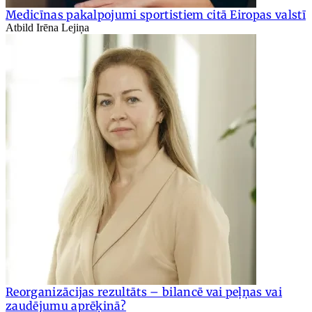
Medicīnas pakalpojumi sportistiem citā Eiropas valstī
Atbild Irēna Lejiņa
Reorganizācijas rezultāts – bilancē vai peļņas vai
zaudējumu aprēķinā?