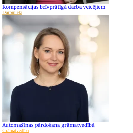
Kompensācijas brīvprātīgā darba veicējiem
Darbinieki
Automašīnas pārdošana grāmatvedībā
Grāmatvedība