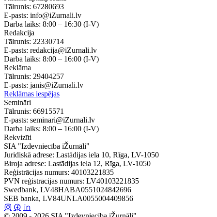
Tālrunis:
67280693
E-pasts:
info@iZurnali.lv
Darba laiks:
8:00 – 16:30
(I-V)
Redakcija
Tālrunis:
22330714
E-pasts:
redakcija@iZurnali.lv
Darba laiks:
8:00 – 16:00
(I-V)
Reklāma
Tālrunis:
29404257
E-pasts:
janis@iZurnali.lv
Reklāmas iespējas
Semināri
Tālrunis:
66915571
E-pasts:
seminari@iZurnali.lv
Darba laiks:
8:00 – 16:00
(I-V)
Rekvizīti
SIA "Izdevniecība iŽurnāli"
Juridiskā adrese: Lastādijas iela 10, Rīga, LV-1050
Biroja adrese: Lastādijas iela 12, Rīga, LV-1050
Reģistrācijas numurs: 40103221835
PVN reģistrācijas numurs: LV40103221835
Swedbank, LV48HABA0551024842696
SEB banka, LV84UNLA0055004409856
© 2009 - 2026 SIA "Izdevniecība iŽurnāli"