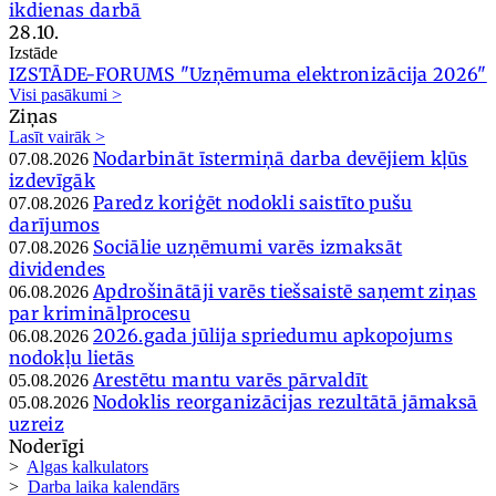
ikdienas darbā
28.10.
Izstāde
IZSTĀDE-FORUMS "Uzņēmuma elektronizācija 2026"
Visi pasākumi >
Ziņas
Lasīt vairāk >
Nodarbināt īstermiņā darba devējiem kļūs
07.08.2026
izdevīgāk
Paredz koriģēt nodokli saistīto pušu
07.08.2026
darījumos
Sociālie uzņēmumi varēs izmaksāt
07.08.2026
dividendes
Apdrošinātāji varēs tiešsaistē saņemt ziņas
06.08.2026
par kriminālprocesu
2026.gada jūlija spriedumu apkopojums
06.08.2026
nodokļu lietās
Arestētu mantu varēs pārvaldīt
05.08.2026
Nodoklis reorganizācijas rezultātā jāmaksā
05.08.2026
uzreiz
Noderīgi
>
Algas kalkulators
>
Darba laika kalendārs