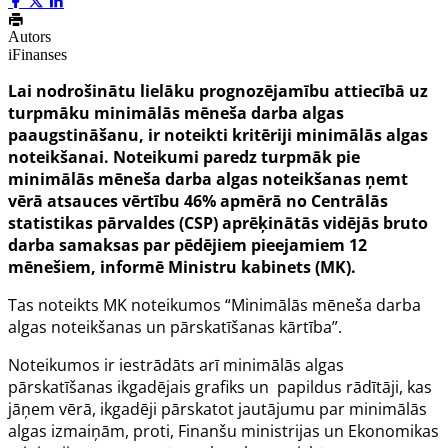
Autors
iFinanses
Lai nodrošinātu lielāku prognozējamību attiecībā uz
turpmāku minimālās mēneša darba algas
paaugstināšanu, ir noteikti kritēriji minimālās algas
noteikšanai. Noteikumi paredz turpmāk pie
minimālās mēneša darba algas noteikšanas ņemt
vērā atsauces vērtību 46% apmērā no Centrālās
statistikas pārvaldes (CSP) aprēķinātās vidējās bruto
darba samaksas par pēdējiem pieejamiem 12
mēnešiem, informē Ministru kabinets (MK).
Tas noteikts MK noteikumos “Minimālās mēneša darba
algas noteikšanas un pārskatīšanas kārtība”.
Noteikumos ir iestrādāts arī minimālās algas
pārskatīšanas ikgadējais grafiks un papildus rādītāji, kas
jāņem vērā, ikgadēji pārskatot jautājumu par minimālās
algas izmaiņām, proti, Finanšu ministrijas un Ekonomikas