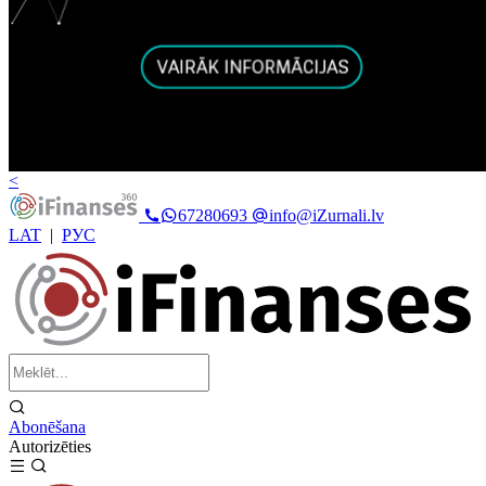
<
67280693
info@iZurnali.lv
LAT
|
РУС
Abonēšana
Autorizēties