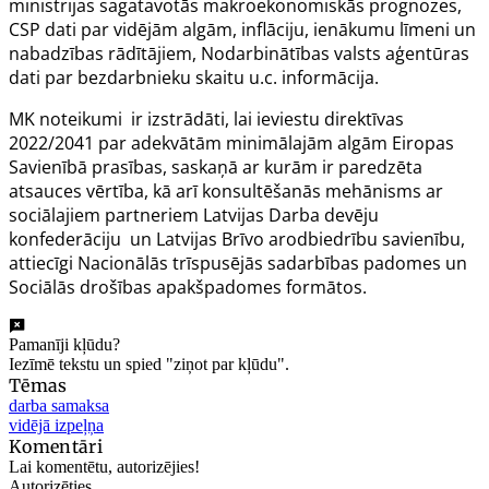
ministrijas sagatavotās makroekonomiskās prognozes,
CSP dati par vidējām algām, inflāciju, ienākumu līmeni un
nabadzības rādītājiem, Nodarbinātības valsts aģentūras
dati par bezdarbnieku skaitu u.c. informācija.
MK noteikumi ir izstrādāti, lai ieviestu
direktīvas
2022/2041
par adekvātām minimālajām algām Eiropas
Savienībā prasības, saskaņā ar kurām ir paredzēta
atsauces vērtība, kā arī konsultēšanās mehānisms ar
sociālajiem partneriem Latvijas Darba devēju
konfederāciju un Latvijas Brīvo arodbiedrību savienību,
attiecīgi Nacionālās trīspusējās sadarbības padomes un
Sociālās drošības apakšpadomes formātos.
Pamanīji kļūdu?
Iezīmē tekstu un spied "ziņot par kļūdu".
Tēmas
darba samaksa
vidējā izpeļņa
Komentāri
Lai komentētu, autorizējies!
Autorizēties