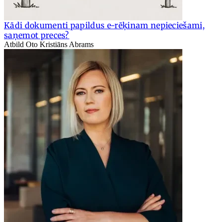
Kādi dokumenti papildus e-rēķinam nepieciešami,
saņemot preces?
Atbild Oto Kristiāns Abrams