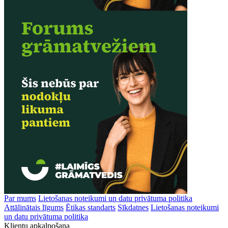
Par mums
Lietošanas noteikumi un datu privātuma politika
Attālinātais līgums
Ētikas standarts
Sīkdatnes
Lietošanas noteikumi
un datu privātuma politika
Klientu apkalpošana