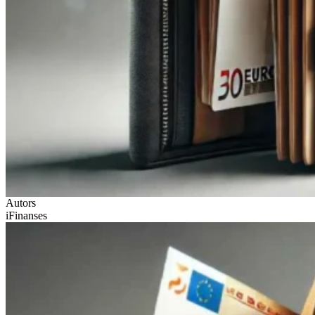
Autors
iFinanses