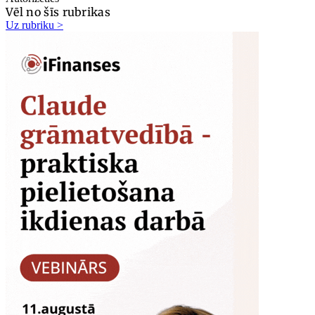
Vēl no šīs rubrikas
Uz rubriku >