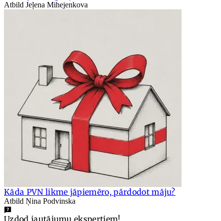
Atbild Jeļena Mihejenkova
Kāda PVN likme jāpiemēro, pārdodot māju?
Atbild Ņina Podvinska
Uzdod jautājumu ekspertiem!