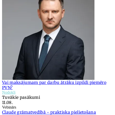
Vai maksājumam par darbu ātrāku izpildi piemēro
PVN?
Nodokļi
Tuvākie pasākumi
11.08.
Vebinārs
Claude grāmatvedībā - praktiska pielietošana