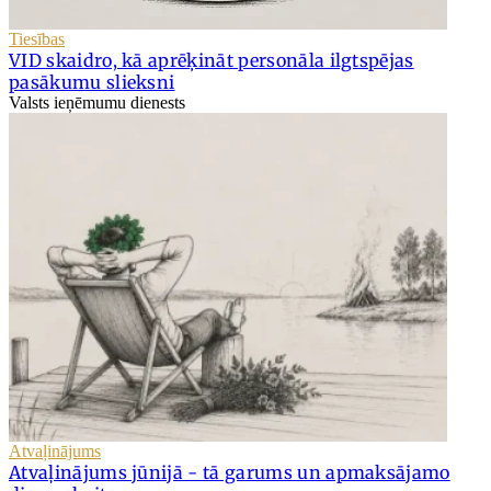
Tiesības
VID skaidro, kā aprēķināt personāla ilgtspējas
pasākumu slieksni
Valsts ieņēmumu dienests
Atvaļinājums
Atvaļinājums jūnijā - tā garums un apmaksājamo