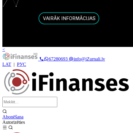
<
67280693
info@iZurnali.lv
LAT
|
РУС
Abonēšana
Autorizēties