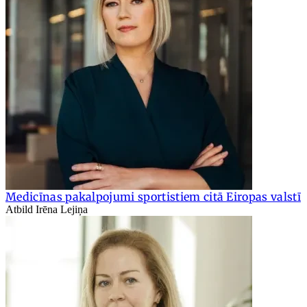
Medicīnas pakalpojumi sportistiem citā Eiropas valstī
Atbild Irēna Lejiņa