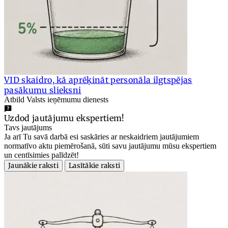
VID skaidro, kā aprēķināt personāla ilgtspējas
pasākumu slieksni
Atbild Valsts ieņēmumu dienests
Uzdod jautājumu ekspertiem!
Tavs jautājums
Ja arī Tu savā darbā esi saskāries ar neskaidriem jautājumiem
normatīvo aktu piemērošanā, sūti savu jautājumu mūsu ekspertiem
un centīsimies palīdzēt!
Jaunākie raksti
Lasītākie raksti