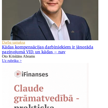
Darba samaksa
Kādas kompensācijas darbiniekiem ir jānorāda
paziņojumā VID, un kādas – nav
Oto Kristiāns Abrams
Uz rubriku >