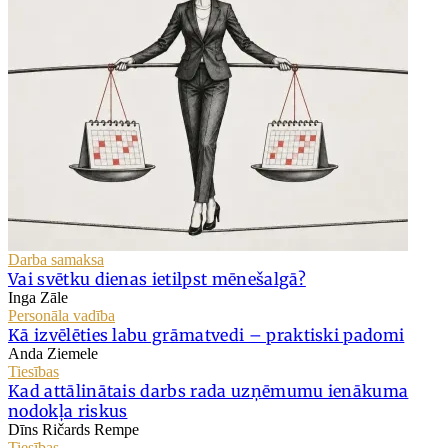
Darba samaksa
Vai svētku dienas ietilpst mēnešalgā?
Inga Zāle
Personāla vadība
Kā izvēlēties labu grāmatvedi – praktiski padomi
Anda Ziemele
Tiesības
Kad attālinātais darbs rada uzņēmumu ienākuma
nodokļa riskus
Dīns Ričards Rempe
Tiesības