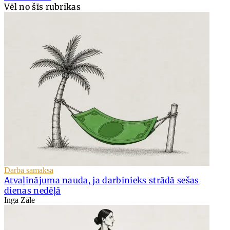
Vēl no šīs rubrikas
Darba samaksa
Atvaļinājuma nauda, ja darbinieks strādā sešas
dienas nedēļā
Inga Zāle