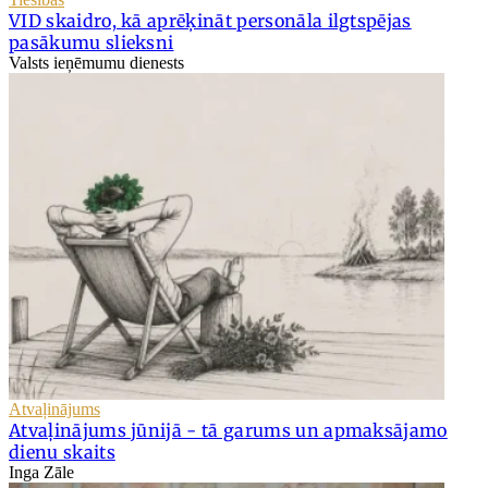
VID skaidro, kā aprēķināt personāla ilgtspējas
pasākumu slieksni
Valsts ieņēmumu dienests
Atvaļinājums
Atvaļinājums jūnijā - tā garums un apmaksājamo
dienu skaits
Inga Zāle