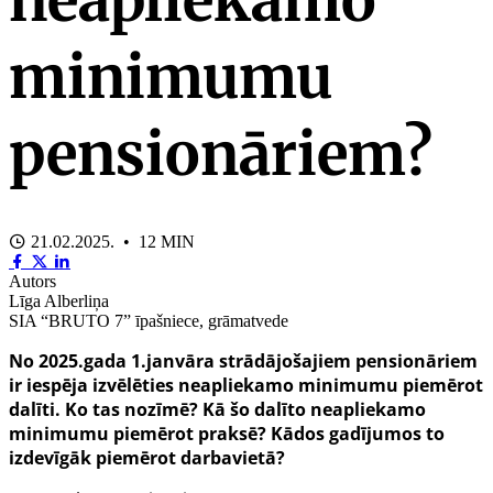
minimumu
pensionāriem?
21.02.2025. • 12 MIN
Autors
Līga Alberliņa
SIA “BRUTO 7” īpašniece, grāmatvede
No 2025.gada 1.janvāra strādājošajiem pensionāriem
ir iespēja izvēlēties neapliekamo minimumu piemērot
dalīti. Ko tas nozīmē? Kā šo dalīto neapliekamo
minimumu piemērot praksē? Kādos gadījumos to
izdevīgāk piemērot darbavietā?