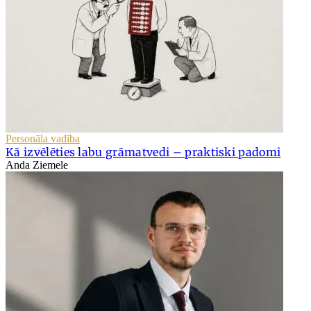
Personāla vadība
Kā izvēlēties labu grāmatvedi – praktiski padomi
Anda Ziemele