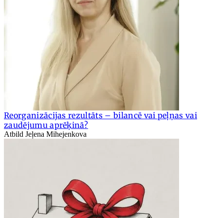
Reorganizācijas rezultāts – bilancē vai peļņas vai
zaudējumu aprēķinā?
Atbild Jeļena Mihejenkova