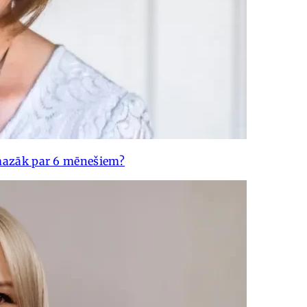
 mazāk par 6 mēnešiem?