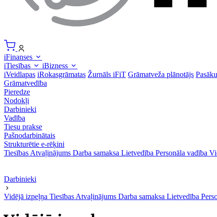
iFinanses
iTiesības
iBizness
iVeidlapas
iRokasgrāmatas
Žurnāls iFiT
Grāmatveža plānotājs
Pasāk
Grāmatvedība
Pieredze
Nodokļi
Darbinieki
Vadība
Tiesu prakse
Pašnodarbinātais
Strukturētie e-rēķini
Tiesības
Atvaļinājums
Darba samaksa
Lietvedība
Personāla vadība
Vi
Darbinieki
Vidējā izpeļņa
Tiesības
Atvaļinājums
Darba samaksa
Lietvedība
Pers