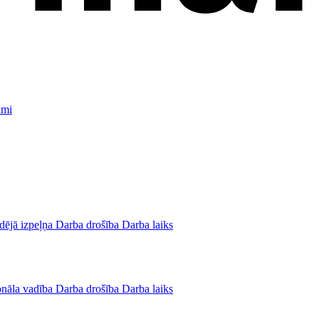
umi
dējā izpeļņa
Darba drošība
Darba laiks
onāla vadība
Darba drošība
Darba laiks