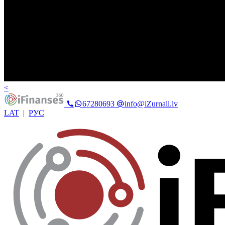
<
67280693
info@iZurnali.lv
LAT
|
РУС