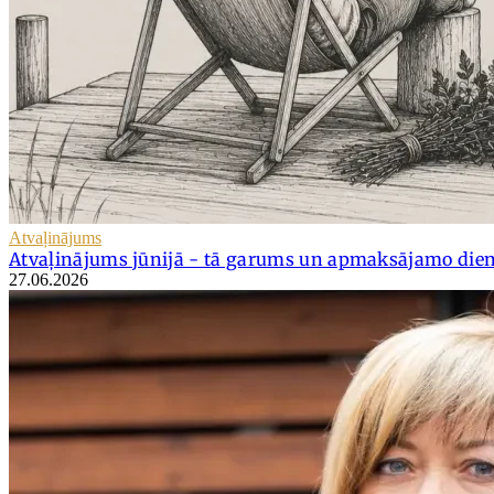
Atvaļinājums
Atvaļinājums jūnijā - tā garums un apmaksājamo dien
27.06.2026