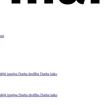
umi
dējā izpeļņa
Darba drošība
Darba laiks
dējā izpeļņa
Darba drošība
Darba laiks