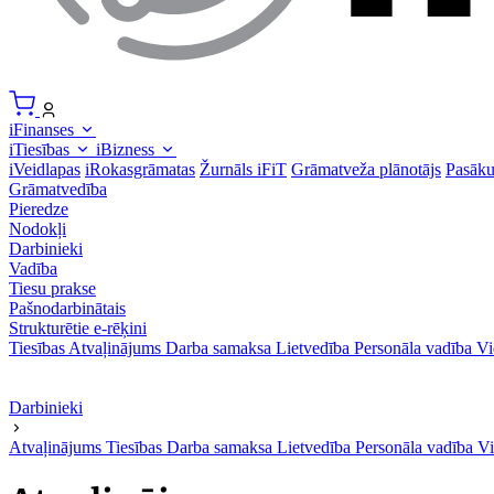
iFinanses
iTiesības
iBizness
iVeidlapas
iRokasgrāmatas
Žurnāls iFiT
Grāmatveža plānotājs
Pasāk
Grāmatvedība
Pieredze
Nodokļi
Darbinieki
Vadība
Tiesu prakse
Pašnodarbinātais
Strukturētie e-rēķini
Tiesības
Atvaļinājums
Darba samaksa
Lietvedība
Personāla vadība
Vi
Darbinieki
Atvaļinājums
Tiesības
Darba samaksa
Lietvedība
Personāla vadība
Vi