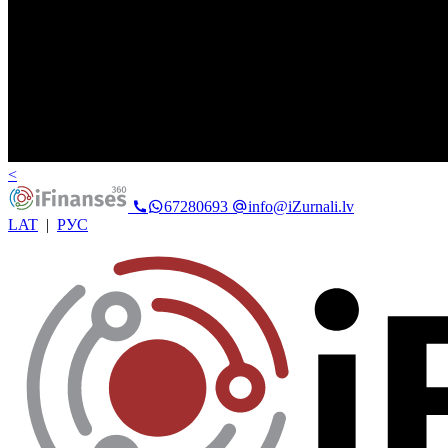
<
67280693
info@iZurnali.lv
LAT
|
РУС