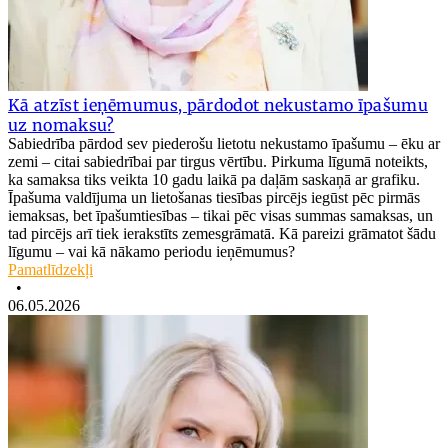
Kā atzīst ieņēmumus, pārdodot nekustamo īpašumu
uz nomaksu?
Sabiedrība pārdod sev piederošu lietotu nekustamo īpašumu – ēku ar
zemi – citai sabiedrībai par tirgus vērtību. Pirkuma līgumā noteikts,
ka samaksa tiks veikta 10 gadu laikā pa daļām saskaņā ar grafiku.
Īpašuma valdījuma un lietošanas tiesības pircējs iegūst pēc pirmās
iemaksas, bet īpašumtiesības – tikai pēc visas summas samaksas, un
tad pircējs arī tiek ierakstīts zemesgrāmatā. Kā pareizi grāmatot šādu
līgumu – vai kā nākamo periodu ieņēmumus?
Pamatlīdzekļi
•
06.05.2026