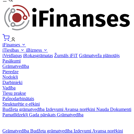
iFinanses
iTiesības
iBizness
iVeidlapas
iRokasgrāmatas
Žurnāls iFiT
Grāmatveža plānotājs
Pasākumi
Grāmatvedība
Pieredze
Nodokļi
Darbinieki
Vadība
Tiesu prakse
Pašnodarbinātais
Strukturētie e-rēķini
Budžeta grāmatvedība
Izdevumi
Avansa norēķini
Nauda
Dokumenti
Pamatlīdzekļi
Gada pārskats
Grāmatvedība
Grāmatvedība
Budžeta grāmatvedība
Izdevumi
Avansa norēķini