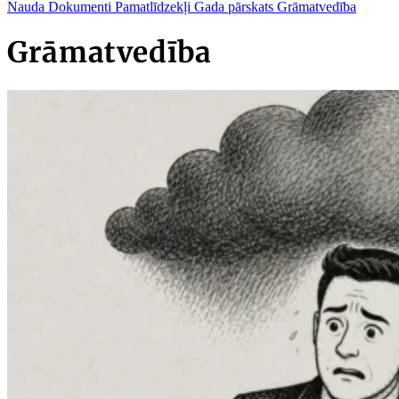
Nauda
Dokumenti
Pamatlīdzekļi
Gada pārskats
Grāmatvedība
Grāmatvedība