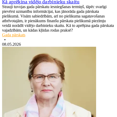
Kā aprēķina vidējo darbinieku skaitu
Strauji tuvojas gada pārskatu iesniegšanas termiņš, tāpēc svarīgi
pievērst uzmanību informācijai, kas jānorāda gada pārskata
pielikumā. Visām sabiedrībām, arī no pielikuma sagatavošanas
atbrīvotajām, ir pienākums finanšu pārskata pielikumā piezīmju
veidā norādīt vidējo darbinieku skaitu. Kā to aprēķina gada pārskata
vajadzībām, un kādas kļūdas rodas praksē?
Gada pārskats
•
08.05.2026