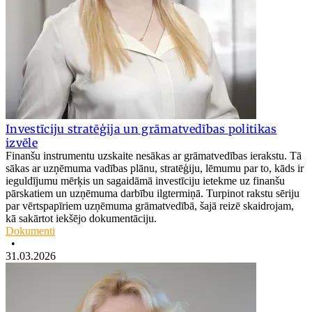
Investīciju stratēģija un grāmatvedības politikas
izvēle
Finanšu instrumentu uzskaite nesākas ar grāmatvedības ierakstu. Tā
sākas ar uzņēmuma vadības plānu, stratēģiju, lēmumu par to, kāds ir
ieguldījumu mērķis un sagaidāmā investīciju ietekme uz finanšu
pārskatiem un uzņēmuma darbību ilgtermiņā. Turpinot rakstu sēriju
par vērtspapīriem uzņēmuma grāmatvedībā, šajā reizē skaidrojam,
kā sakārtot iekšējo dokumentāciju.
Dokumenti
•
31.03.2026