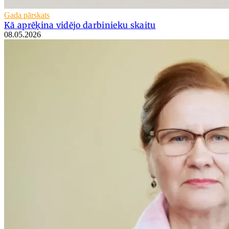
Gada pārskats
Kā aprēķina vidējo darbinieku skaitu
08.05.2026