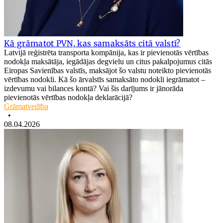
Kā grāmatot PVN, kas samaksāts citā valstī?
Latvijā reģistrēta transporta kompānija, kas ir pievienotās vērtības
nodokļa maksātāja, iegādājas degvielu un citus pakalpojumus citās
Eiropas Savienības valstīs, maksājot šo valstu noteikto pievienotās
vērtības nodokli. Kā šo ārvalstīs samaksāto nodokli iegrāmatot –
izdevumu vai bilances kontā? Vai šis darījums ir jānorāda
pievienotās vērtības nodokļa deklarācijā?
Grāmatvedība
•
08.04.2026