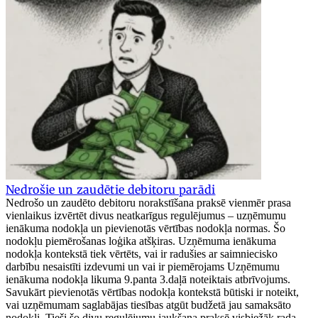
Nedrošie un zaudētie debitoru parādi
Nedrošo un zaudēto debitoru norakstīšana praksē vienmēr prasa
vienlaikus izvērtēt divus neatkarīgus regulējumus – uzņēmumu
ienākuma nodokļa un pievienotās vērtības nodokļa normas. Šo
nodokļu piemērošanas loģika atšķiras. Uzņēmuma ienākuma
nodokļa kontekstā tiek vērtēts, vai ir radušies ar saimniecisko
darbību nesaistīti izdevumi un vai ir piemērojams Uzņēmumu
ienākuma nodokļa likuma 9.panta 3.daļā noteiktais atbrīvojums.
Savukārt pievienotās vērtības nodokļa kontekstā būtiski ir noteikt,
vai uzņēmumam saglabājas tiesības atgūt budžetā jau samaksāto
nodokli. Tieši šo divu regulējumu jaukšana praksē visbiežāk rada