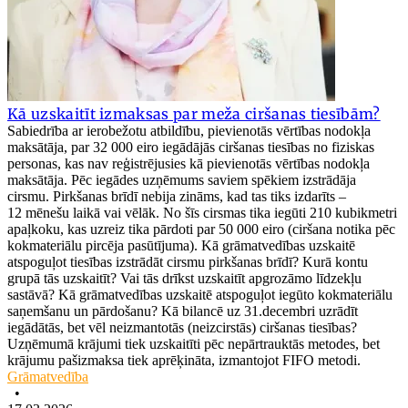
Kā uzskaitīt izmaksas par meža ciršanas tiesībām?
Sabiedrība ar ierobežotu atbildību, pievienotās vērtības nodokļa
maksātāja, par 32 000 eiro iegādājās ciršanas tiesības no fiziskas
personas, kas nav reģistrējusies kā pievienotās vērtības nodokļa
maksātāja. Pēc iegādes uzņēmums saviem spēkiem izstrādāja
cirsmu. Pirkšanas brīdī nebija zināms, kad tas tiks izdarīts –
12 mēnešu laikā vai vēlāk. No šīs cirsmas tika iegūti 210 kubikmetri
apaļkoku, kas uzreiz tika pārdoti par 50 000 eiro (ciršana notika pēc
kokmateriālu pircēja pasūtījuma). Kā grāmatvedības uzskaitē
atspoguļot tiesības izstrādāt cirsmu pirkšanas brīdī? Kurā kontu
grupā tās uzskaitīt? Vai tās drīkst uzskaitīt apgrozāmo līdzekļu
sastāvā? Kā grāmatvedības uzskaitē atspoguļot iegūto kokmateriālu
saņemšanu un pārdošanu? Kā bilancē uz 31.decembri uzrādīt
iegādātās, bet vēl neizmantotās (neizcirstās) ciršanas tiesības?
Uzņēmumā krājumi tiek uzskaitīti pēc nepārtrauktās metodes, bet
krājumu pašizmaksa tiek aprēķināta, izmantojot FIFO metodi.
Grāmatvedība
•