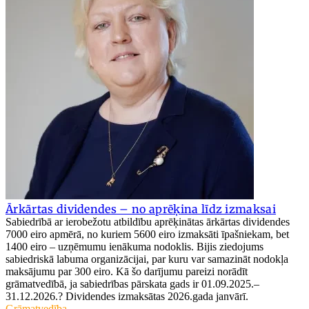
Ārkārtas dividendes – no aprēķina līdz izmaksai
Sabiedrībā ar ierobežotu atbildību aprēķinātas ārkārtas dividendes
7000 eiro apmērā, no kuriem 5600 eiro izmaksāti īpašniekam, bet
1400 eiro – uzņēmumu ienākuma nodoklis. Bijis ziedojums
sabiedriskā labuma organizācijai, par kuru var samazināt nodokļa
maksājumu par 300 eiro. Kā šo darījumu pareizi norādīt
grāmatvedībā, ja sabiedrības pārskata gads ir 01.09.2025.–
31.12.2026.? Dividendes izmaksātas 2026.gada janvārī.
Grāmatvedība