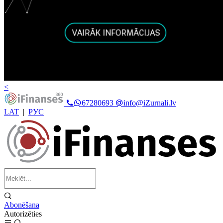
<
67280693
info@iZurnali.lv
LAT
|
РУС
Abonēšana
Autorizēties