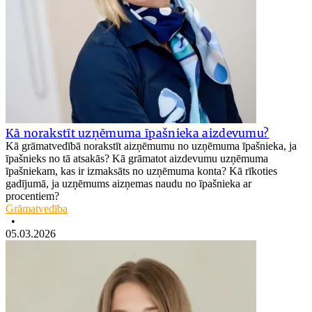
Kā norakstīt uzņēmuma īpašnieka aizdevumu?
Kā grāmatvedībā norakstīt aizņēmumu no uzņēmuma īpašnieka, ja
īpašnieks no tā atsakās? Kā grāmatot aizdevumu uzņēmuma
īpašniekam, kas ir izmaksāts no uzņēmuma konta? Kā rīkoties
gadījumā, ja uzņēmums aizņemas naudu no īpašnieka ar
procentiem?
Grāmatvedība
•
05.03.2026