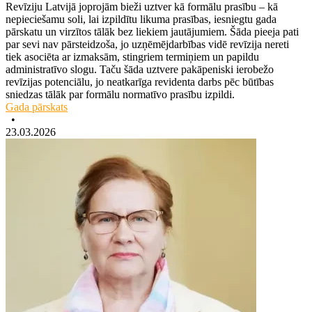
Revīziju Latvijā joprojām bieži uztver kā formālu prasību – kā
nepieciešamu soli, lai izpildītu likuma prasības, iesniegtu gada
pārskatu un virzītos tālāk bez liekiem jautājumiem. Šāda pieeja pati
par sevi nav pārsteidzoša, jo uzņēmējdarbības vidē revīzija nereti
tiek asociēta ar izmaksām, stingriem termiņiem un papildu
administratīvo slogu. Taču šāda uztvere pakāpeniski ierobežo
revīzijas potenciālu, jo neatkarīga revidenta darbs pēc būtības
sniedzas tālāk par formālu normatīvo prasību izpildi.
Gada pārskats
•
23.03.2026