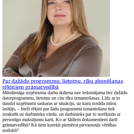
Par dažādu programmu, lietotņu, rīku abonēšanas
rēķiniem grāmatvedībā
Mūsdienīga uzņēmuma darba ikdiena nav iedomājama bez dažādu
datorprogrammu, lietotņu un citu rīku izmantošanas. Līdz ar to
daudzi uzņēmumi saskaras ar situāciju, uz kuru norāda mūsu
lasītājs, – bieži rēķini par šādu programmu izmantošanu tiek
izrakstīti uz darbinieka vārda, un darbinieks par to norēķinās ar
personīgo maksājumu karti. Ko ar šādiem dokumentiem darīt
grāmatvedībā? Kā tiem korekti piemērot pievienotās vērtības
nodokli?