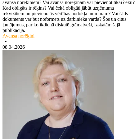
avansa norēķiniem? Vai avansa norēķinam var pievienot tikai čeku?
Kad obligāts ir rēķins? Vai čekā obligāti jābūt uzņēmuma
rekvizītiem un pievienotās vērtības nodokļa numuram? Vai šāds
dokuments var būt noformēts uz darbinieka vārda? Šos un citus
jautājumus, par ko ikdienā diskutē grāmatveži, izskatām šajā
publikācijā.
Avansa norēķini
•
08.04.2026