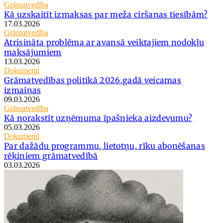
Grāmatvedība
Kā uzskaitīt izmaksas par meža ciršanas tiesībām?
17.03.2026
Grāmatvedība
Atrisināta problēma ar avansā veiktajiem nodokļu
maksājumiem
13.03.2026
Dokumenti
Grāmatvedības politikā 2026.gadā veicamas
izmaiņas
09.03.2026
Grāmatvedība
Kā norakstīt uzņēmuma īpašnieka aizdevumu?
05.03.2026
Dokumenti
Par dažādu programmu, lietotņu, rīku abonēšanas
rēķiniem grāmatvedībā
03.03.2026