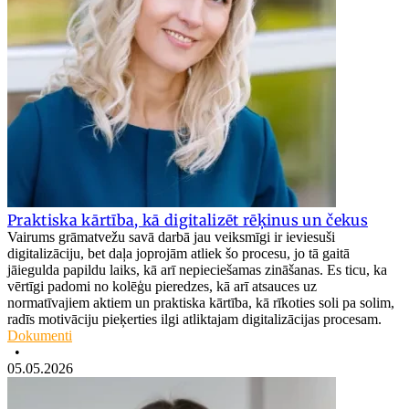
Praktiska kārtība, kā digitalizēt rēķinus un čekus
Vairums grāmatvežu savā darbā jau veiksmīgi ir ieviesuši
digitalizāciju, bet daļa joprojām atliek šo procesu, jo tā gaitā
jāiegulda papildu laiks, kā arī nepieciešamas zināšanas. Es ticu, ka
vērtīgi padomi no kolēģu pieredzes, kā arī atsauces uz
normatīvajiem aktiem un praktiska kārtība, kā rīkoties soli pa solim,
radīs motivāciju pieķerties ilgi atliktajam digitalizācijas procesam.
Dokumenti
•
05.05.2026