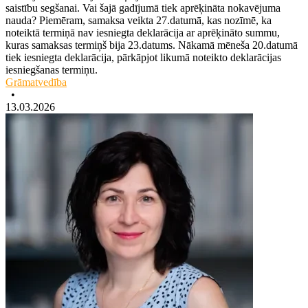
saistību segšanai. Vai šajā gadījumā tiek aprēķināta nokavējuma
nauda? Piemēram, samaksa veikta 27.datumā, kas nozīmē, ka
noteiktā termiņā nav iesniegta deklarācija ar aprēķināto summu,
kuras samaksas termiņš bija 23.datums. Nākamā mēneša 20.datumā
tiek iesniegta deklarācija, pārkāpjot likumā noteikto deklarācijas
iesniegšanas termiņu.
Grāmatvedība
•
13.03.2026