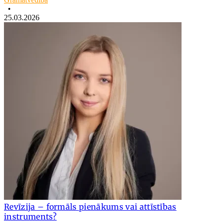
•
25.03.2026
Revīzija – formāls pienākums vai attīstības
instruments?