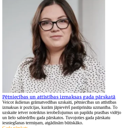
Pētniecības un attīstības izmaksas gada pārskatā
Veicot ikdienas grāmatvedības uzskaiti, pētniecības un attīstības
izmaksas ir pozīcijas, kurām jāpievērš pastiprināta uzmanība. To
uzskaite ietver noteiktus ierobežojumus un papildu prasības vidējo
un lielo sabiedrību gada pārskatos. Tuvojoties gada pārskatu
iesniegšanas termiņam, atgādinām būtiskāko.
Gada pārskats