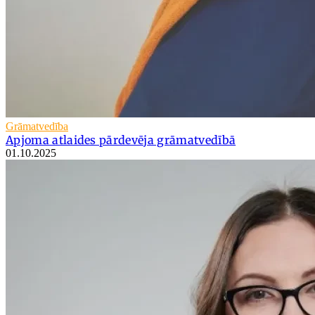
Grāmatvedība
Apjoma atlaides pārdevēja grāmatvedībā
01.10.2025