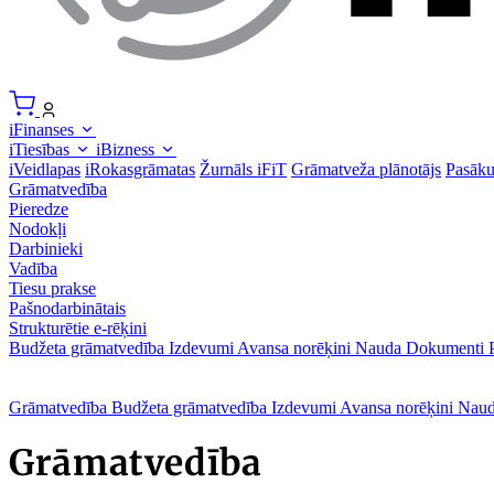
iFinanses
iTiesības
iBizness
iVeidlapas
iRokasgrāmatas
Žurnāls iFiT
Grāmatveža plānotājs
Pasāk
Grāmatvedība
Pieredze
Nodokļi
Darbinieki
Vadība
Tiesu prakse
Pašnodarbinātais
Strukturētie e-rēķini
Budžeta grāmatvedība
Izdevumi
Avansa norēķini
Nauda
Dokumenti
Grāmatvedība
Budžeta grāmatvedība
Izdevumi
Avansa norēķini
Nau
Grāmatvedība