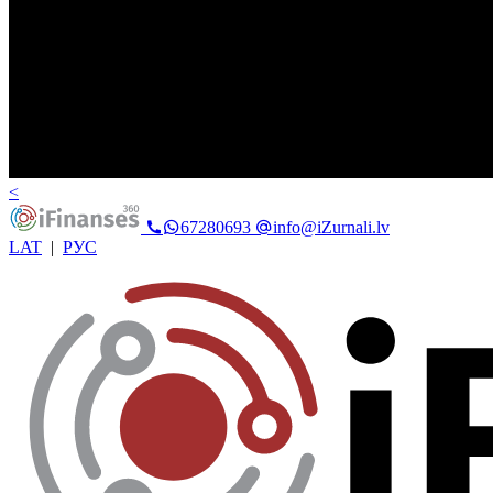
<
67280693
info@iZurnali.lv
LAT
|
РУС