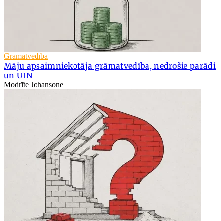
Grāmatvedība
Māju apsaimniekotāja grāmatvedība, nedrošie parādi
un UIN
Modrīte Johansone