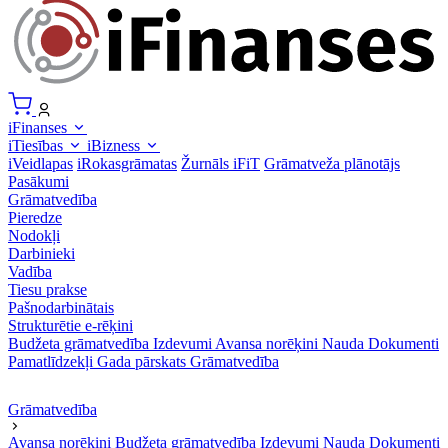
iFinanses
iTiesības
iBizness
iVeidlapas
iRokasgrāmatas
Žurnāls iFiT
Grāmatveža plānotājs
Pasākumi
Grāmatvedība
Pieredze
Nodokļi
Darbinieki
Vadība
Tiesu prakse
Pašnodarbinātais
Strukturētie e-rēķini
Budžeta grāmatvedība
Izdevumi
Avansa norēķini
Nauda
Dokumenti
Pamatlīdzekļi
Gada pārskats
Grāmatvedība
Grāmatvedība
Avansa norēķini
Budžeta grāmatvedība
Izdevumi
Nauda
Dokumenti