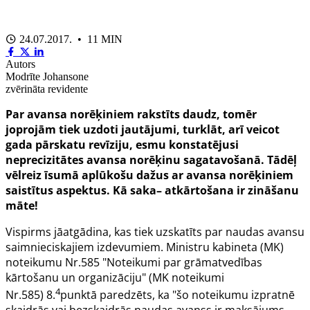
24.07.2017. • 11 MIN
Autors
Modrīte Johansone
zvērināta revidente
Par avansa norēķiniem rakstīts daudz, tomēr
joprojām tiek uzdoti jautājumi, turklāt, arī veicot
gada pārskatu revīziju, esmu konstatējusi
neprecizitātes avansa norēķinu sagatavošanā. Tādēļ
vēlreiz īsumā aplūkošu dažus ar avansa norēķiniem
saistītus aspektus. Kā saka– atkārtošana ir zināšanu
māte!
Vispirms jāatgādina, kas tiek uzskatīts par naudas avansu
saimnieciskajiem izdevumiem. Ministru kabineta (MK)
noteikumu Nr.585 "Noteikumi par grāmatvedības
kārtošanu un organizāciju" (MK noteikumi
4
Nr.585)
8.
punktā
paredzēts, ka "šo noteikumu izpratnē