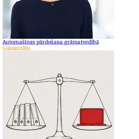
Automašīnas pārdošana grāmatvedībā
Grāmatvedība