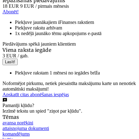
Iepazīšanās piedāvājums
18 EUR
9 EUR
/ pirmais mēnesis
Abonēt!
Piekļuve jaunākajiem iFinanses rakstiem
Piekļuve rakstu arhīvam
1x nedēļā jaunāko tēmu apkopojums e-pastā
Piedāvājums spēkā jauniem klientiem
Viena raksta iegāde
3 EUR
/ gab.
Lasīt!
Piekļuve rakstam 1 mēnesi no iegādes brīža
Noformējot pirkumu, netiek piesaistīta maksājumu karte un nenotiek
automātiski maksājumi!
Apskatīt citas abonēšanas iespējas
Pamanīji kļūdu?
Iezīmē tekstu un spied "ziņot par kļūdu".
Tēmas
avansa norēķini
attaisnojuma dokumenti
komandējums