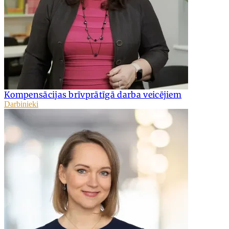
Kompensācijas brīvprātīgā darba veicējiem
Darbinieki