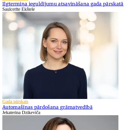
Ilgtermiņa ieguldījumu atsavināšana gada pārskatā
Saulcerīte Ekštele
Gada pārskats
Automašīnas pārdošana grāmatvedībā
Jekaterina Dzikeviča