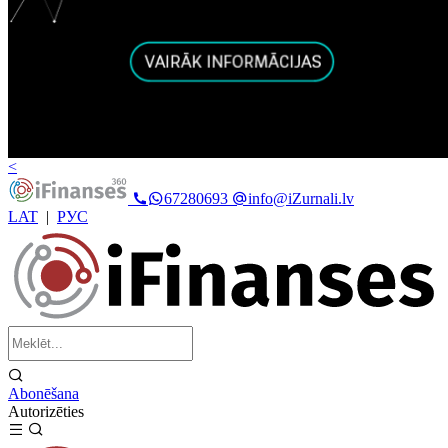
<
67280693
info@iZurnali.lv
LAT
|
РУС
Abonēšana
Autorizēties