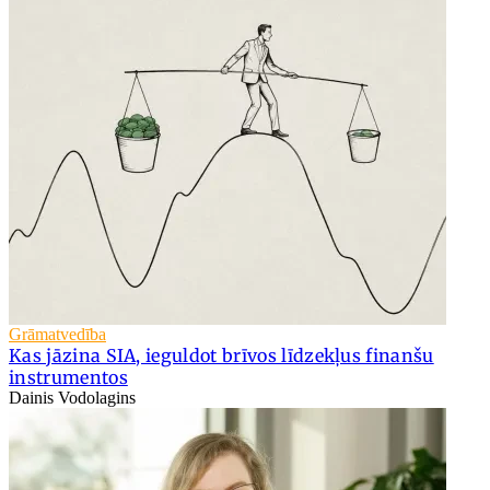
Grāmatvedība
Kas jāzina SIA, ieguldot brīvos līdzekļus finanšu
instrumentos
Dainis Vodolagins