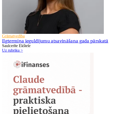
Grāmatvedība
Ilgtermiņa ieguldījumu atsavināšana gada pārskatā
Saulcerīte Ekštele
Uz rubriku >