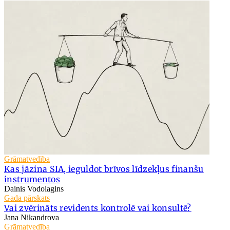
Grāmatvedība
Kas jāzina SIA, ieguldot brīvos līdzekļus finanšu
instrumentos
Dainis Vodolagins
Gada pārskats
Vai zvērināts revidents kontrolē vai konsultē?
Jana Nikandrova
Grāmatvedība