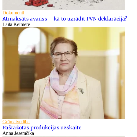
Dokumenti
Atmaksāts avanss – kā to uzrādīt PVN deklarācijā?
Laila Kelmere
Grāmatvedība
Pašražotās produkcijas uzskaite
Anna Jesemčika