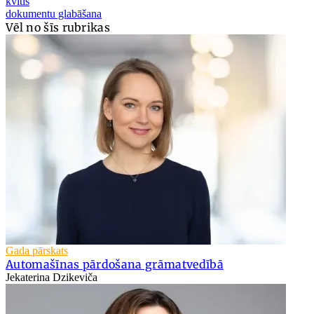
kvītis
dokumentu glabāšana
Vēl no šīs rubrikas
Gada pārskats
Automašīnas pārdošana grāmatvedībā
Jekaterina Dzikeviča