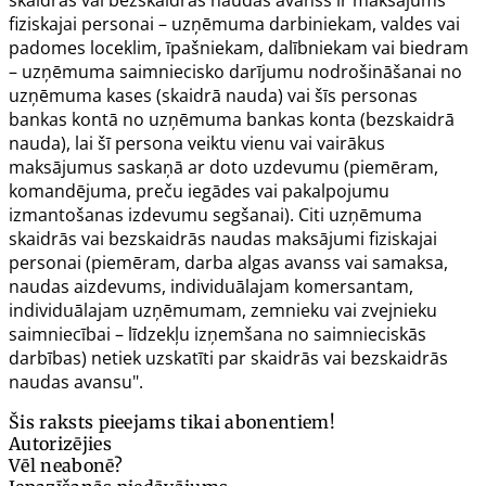
skaidrās vai bezskaidrās naudas avanss ir maksājums
fiziskajai personai – uzņēmuma darbiniekam, valdes vai
padomes loceklim, īpašniekam, dalībniekam vai biedram
– uzņēmuma saimniecisko darījumu nodrošināšanai no
uzņēmuma kases (skaidrā nauda) vai šīs personas
bankas kontā no uzņēmuma bankas konta (bezskaidrā
nauda), lai šī persona veiktu vienu vai vairākus
maksājumus saskaņā ar doto uzdevumu (piemēram,
komandējuma, preču iegādes vai pakalpojumu
izmantošanas izdevumu segšanai). Citi uzņēmuma
skaidrās vai bezskaidrās naudas maksājumi fiziskajai
personai (piemēram, darba algas avanss vai samaksa,
naudas aizdevums, individuālajam komersantam,
individuālajam uzņēmumam, zemnieku vai zvejnieku
saimniecībai – līdzekļu izņemšana no saimnieciskās
darbības) netiek uzskatīti par skaidrās vai bezskaidrās
naudas avansu".
Šis raksts pieejams tikai abonentiem!
Autorizējies
Vēl neabonē?