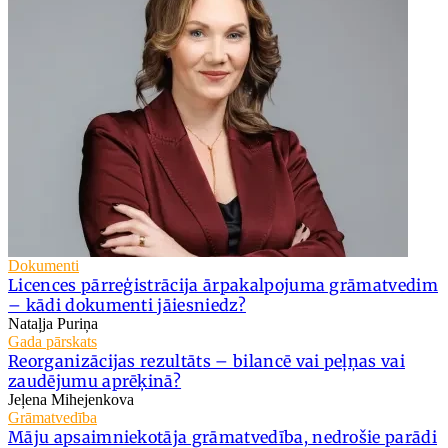
Dokumenti
Licences pārreģistrācija ārpakalpojuma grāmatvedim
– kādi dokumenti jāiesniedz?
Nataļja Puriņa
Gada pārskats
Reorganizācijas rezultāts – bilancē vai peļņas vai
zaudējumu aprēķinā?
Jeļena Mihejenkova
Grāmatvedība
Māju apsaimniekotāja grāmatvedība, nedrošie parādi