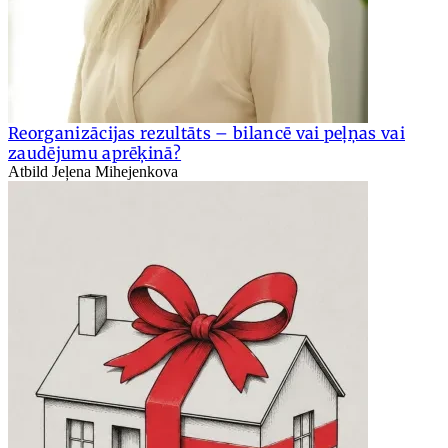
Reorganizācijas rezultāts – bilancē vai peļņas vai
zaudējumu aprēķinā?
Atbild Jeļena Mihejenkova