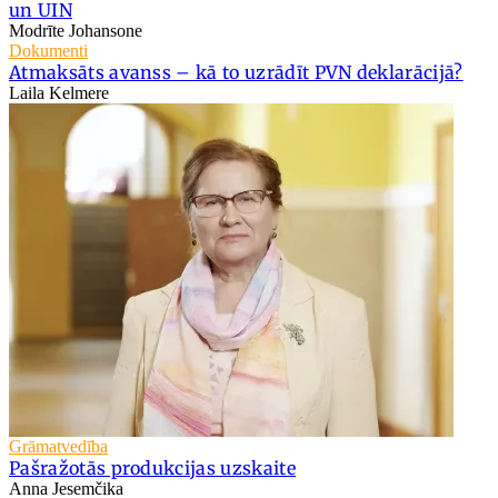
un UIN
Modrīte Johansone
Dokumenti
Atmaksāts avanss – kā to uzrādīt PVN deklarācijā?
Laila Kelmere
Grāmatvedība
Pašražotās produkcijas uzskaite
Anna Jesemčika