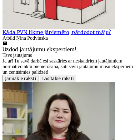
Kāda PVN likme jāpiemēro, pārdodot māju?
Atbild Ņina Podvinska
Uzdod jautājumu ekspertiem!
Tavs jautājums
Ja arī Tu savā darbā esi saskāries ar neskaidriem jautājumiem
normatīvo aktu piemērošanā, sūti savu jautājumu mūsu ekspertiem
un centīsimies palīdzēt!
Jaunākie raksti
Lasītākie raksti