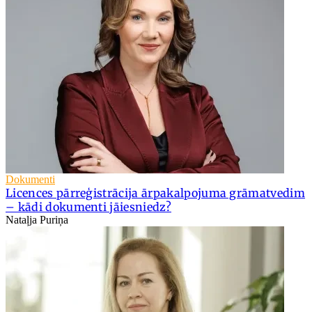
Dokumenti
Licences pārreģistrācija ārpakalpojuma grāmatvedim
– kādi dokumenti jāiesniedz?
Nataļja Puriņa