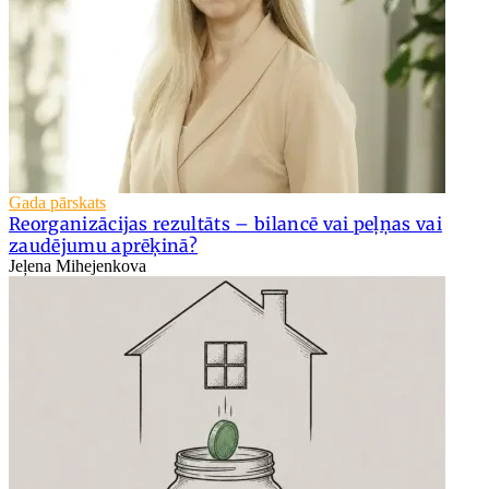
Gada pārskats
Reorganizācijas rezultāts – bilancē vai peļņas vai
zaudējumu aprēķinā?
Jeļena Mihejenkova