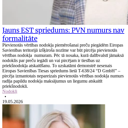
Jauns EST spriedums: PVN numurs nav
formalitāte
Pievienotās vērtības nodokļa piemērošanai preču piegādēm Eiropas
Savienības teritorijā izšķiroša nozīme var būt pircēja pievienotās
vērtības nodokļa numuram. Pēc tā nosaka, kurā dalībvalstī jāmaksā
nodoklis par preču iegādi un vai pircējam ir tiesības uz
priekšnodokļa atskaitīšanu. To uzskatāmi demonstrē nesenais
Eiropas Savienības Tiesas spriedums lietā T-638/24 “D GmbH” –
pircēja izmantotais nepareizais pievienotās vērtības nodokļa numurs
radīja papildu nodokļa maksājumus un liegumu atskaitīt
priekšnodokli.
Nodokļi
•
19.05.2026