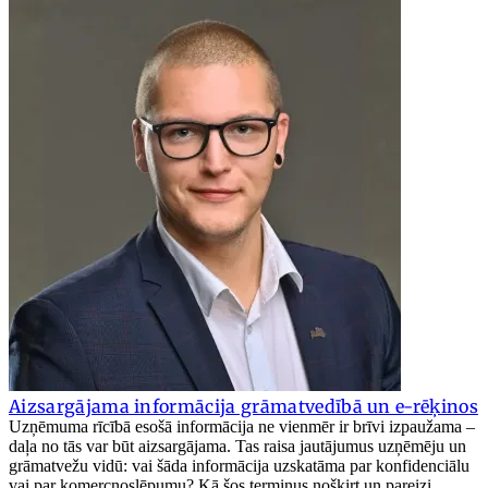
Aizsargājama informācija grāmatvedībā un e-rēķinos
Uzņēmuma rīcībā esošā informācija ne vienmēr ir brīvi izpaužama –
daļa no tās var būt aizsargājama. Tas raisa jautājumus uzņēmēju un
grāmatvežu vidū: vai šāda informācija uzskatāma par konfidenciālu
vai par komercnoslēpumu? Kā šos terminus nošķirt un pareizi