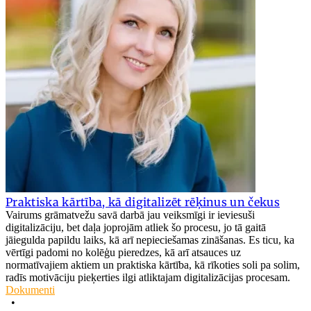
Praktiska kārtība, kā digitalizēt rēķinus un čekus
Vairums grāmatvežu savā darbā jau veiksmīgi ir ieviesuši
digitalizāciju, bet daļa joprojām atliek šo procesu, jo tā gaitā
jāiegulda papildu laiks, kā arī nepieciešamas zināšanas. Es ticu, ka
vērtīgi padomi no kolēģu pieredzes, kā arī atsauces uz
normatīvajiem aktiem un praktiska kārtība, kā rīkoties soli pa solim,
radīs motivāciju pieķerties ilgi atliktajam digitalizācijas procesam.
Dokumenti
•