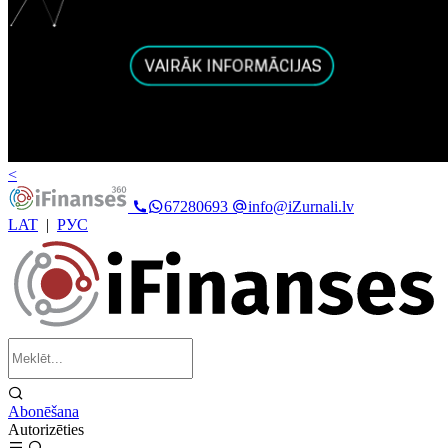
<
67280693
info@iZurnali.lv
LAT
|
РУС
Abonēšana
Autorizēties