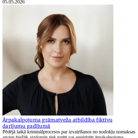
05.05.2026
Ārpakalpojuma grāmatveža atbildība fiktīvu
darījumu gadījumā
Pēdējā laikā kriminālprocesos par izvairīšanos no nodokļu nomaksas
arvien biežāk aizdomās tiek turēti vai apsūdzēti ārpakalpojuma