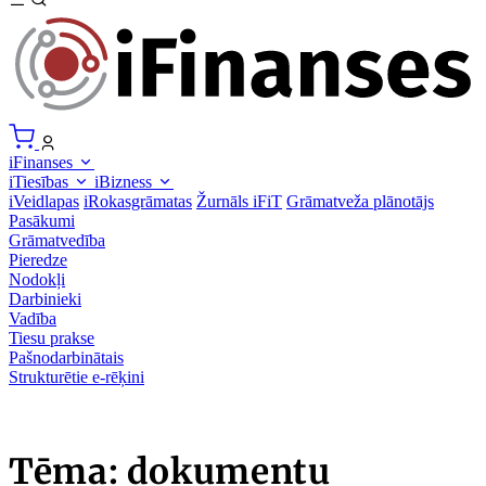
iFinanses
iTiesības
iBizness
iVeidlapas
iRokasgrāmatas
Žurnāls iFiT
Grāmatveža plānotājs
Pasākumi
Grāmatvedība
Pieredze
Nodokļi
Darbinieki
Vadība
Tiesu prakse
Pašnodarbinātais
Strukturētie e-rēķini
Tēma: dokumentu