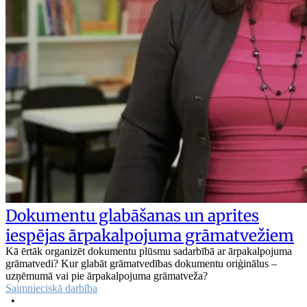
Dokumentu glabāšanas un aprites
iespējas ārpakalpojuma grāmatvežiem
Kā ērtāk organizēt dokumentu plūsmu sadarbībā ar ārpakalpojuma
grāmatvedi? Kur glabāt grāmatvedības dokumentu oriģinālus –
uzņēmumā vai pie ārpakalpojuma grāmatveža?
Saimnieciskā darbība
•