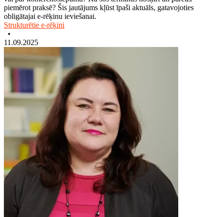
piemērot praksē? Šis jautājums kļūst īpaši aktuāls, gatavojoties
obligātajai e-rēķinu ieviešanai.
Strukturētie e-rēķini
•
11.09.2025