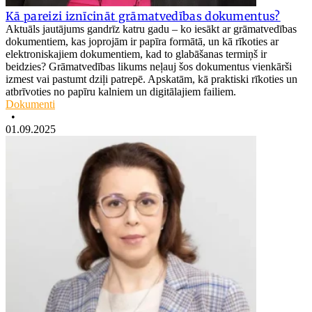
Kā pareizi iznīcināt grāmatvedības dokumentus?
Aktuāls jautājums gandrīz katru gadu – ko iesākt ar grāmatvedības
dokumentiem, kas joprojām ir papīra formātā, un kā rīkoties ar
elektroniskajiem dokumentiem, kad to glabāšanas termiņš ir
beidzies? Grāmatvedības likums neļauj šos dokumentus vienkārši
izmest vai pastumt dziļi patrepē. Apskatām, kā praktiski rīkoties un
atbrīvoties no papīru kalniem un digitālajiem failiem.
Dokumenti
•
01.09.2025