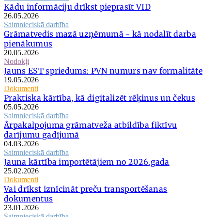
Kādu informāciju drīkst pieprasīt VID
26.05.2026
Saimnieciskā darbība
Grāmatvedis mazā uzņēmumā - kā nodalīt darba
pienākumus
20.05.2026
Nodokļi
Jauns EST spriedums: PVN numurs nav formalitāte
19.05.2026
Dokumenti
Praktiska kārtība, kā digitalizēt rēķinus un čekus
05.05.2026
Saimnieciskā darbība
Ārpakalpojuma grāmatveža atbildība fiktīvu
darījumu gadījumā
04.03.2026
Saimnieciskā darbība
Jauna kārtība importētājiem no 2026.gada
25.02.2026
Dokumenti
Vai drīkst iznīcināt preču transportēšanas
dokumentus
23.01.2026
Saimnieciskā darbība