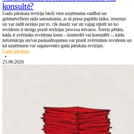
konsultē?
Gada pārskata revīzija bieži vien uzņēmuma vadībai un
grāmatvežiem rada satraukumu, jo tā prasa papildu laiku, resursus
un var radīt neziņu par to, cik daudz var un vajag stāstīt un ko
revidents ir tiesīgs prasīt revīzijas procesa ietvaros. Šoreiz pētām,
kāda ir zvērināta revidenta loma – kontrolēt vai konsultēt –, kādu
informāciju un/vai paskaidrojumus var prasīt zvērinātais revidents un
kā uzņēmums var sagatavoties gada pārskata revīzijai.
Gada pārskats
•
25.06.2026