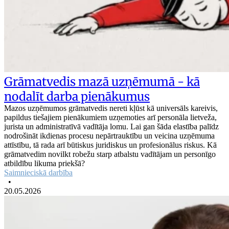
Grāmatvedis mazā uzņēmumā - kā
nodalīt darba pienākumus
Mazos uzņēmumos grāmatvedis nereti kļūst kā universāls kareivis,
papildus tiešajiem pienākumiem uzņemoties arī personāla lietveža,
jurista un administratīvā vadītāja lomu. Lai gan šāda elastība palīdz
nodrošināt ikdienas procesu nepārtrauktību un veicina uzņēmuma
attīstību, tā rada arī būtiskus juridiskus un profesionālus riskus. Kā
grāmatvedim novilkt robežu starp atbalstu vadītājam un personīgo
atbildību likuma priekšā?
Saimnieciskā darbība
•
20.05.2026