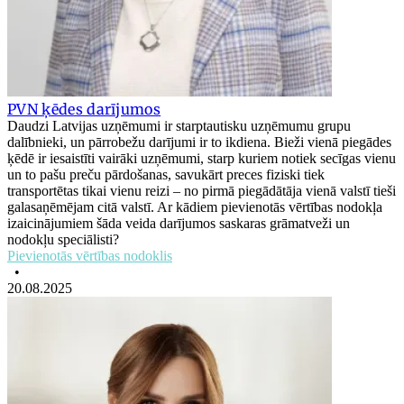
PVN ķēdes darījumos
Daudzi Latvijas uzņēmumi ir starptautisku uzņēmumu grupu
dalībnieki, un pārrobežu darījumi ir to ikdiena. Bieži vienā piegādes
ķēdē ir iesaistīti vairāki uzņēmumi, starp kuriem notiek secīgas vienu
un to pašu preču pārdošanas, savukārt preces fiziski tiek
transportētas tikai vienu reizi – no pirmā piegādātāja vienā valstī tieši
galasaņēmējam citā valstī. Ar kādiem pievienotās vērtības nodokļa
izaicinājumiem šāda veida darījumos saskaras grāmatveži un
nodokļu speciālisti?
Pievienotās vērtības nodoklis
•
20.08.2025