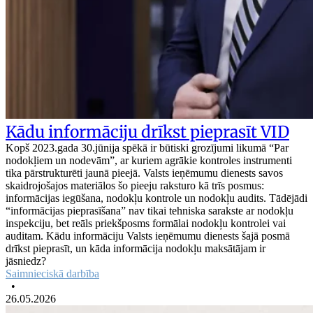
Kādu informāciju drīkst pieprasīt VID
Kopš 2023.gada 30.jūnija spēkā ir būtiski grozījumi likumā “Par
nodokļiem un nodevām”, ar kuriem agrākie kontroles instrumenti
tika pārstrukturēti jaunā pieejā. Valsts ieņēmumu dienests savos
skaidrojošajos materiālos šo pieeju raksturo kā trīs posmus:
informācijas iegūšana, nodokļu kontrole un nodokļu audits. Tādējādi
“informācijas pieprasīšana” nav tikai tehniska sarakste ar nodokļu
inspekciju, bet reāls priekšposms formālai nodokļu kontrolei vai
auditam. Kādu informāciju Valsts ieņēmumu dienests šajā posmā
drīkst pieprasīt, un kāda informācija nodokļu maksātājam ir
jāsniedz?
Saimnieciskā darbība
•
26.05.2026