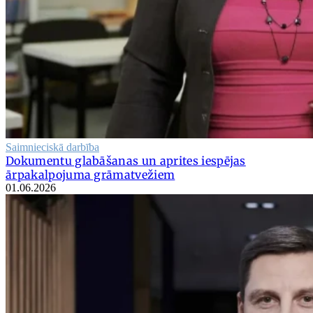
Saimnieciskā darbība
Dokumentu glabāšanas un aprites iespējas
ārpakalpojuma grāmatvežiem
01.06.2026