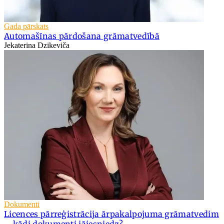
Gada pārskats
Automašīnas pārdošana grāmatvedībā
Jekaterina Dzikeviča
Dokumenti
Licences pārreģistrācija ārpakalpojuma grāmatvedim