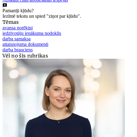
Pamanīji kļūdu?
Iezīmē tekstu un spied "ziņot par kļūdu".
Tēmas
avansa norēķini
iedzīvotāju ienākuma nodoklis
darba samaksa
attaisnojuma dokumenti
darba brauciens
Vēl no šīs rubrikas