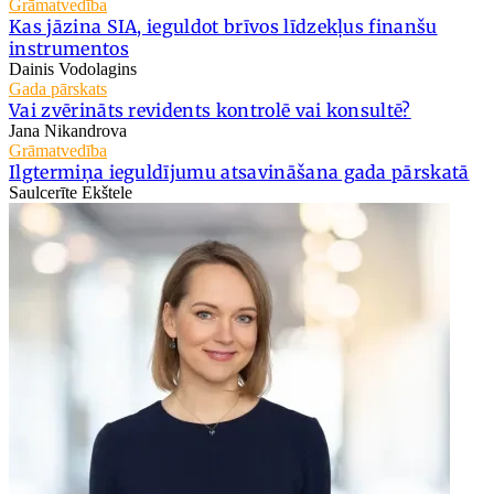
Grāmatvedība
Kas jāzina SIA, ieguldot brīvos līdzekļus finanšu
instrumentos
Dainis Vodolagins
Gada pārskats
Vai zvērināts revidents kontrolē vai konsultē?
Jana Nikandrova
Grāmatvedība
Ilgtermiņa ieguldījumu atsavināšana gada pārskatā
Saulcerīte Ekštele