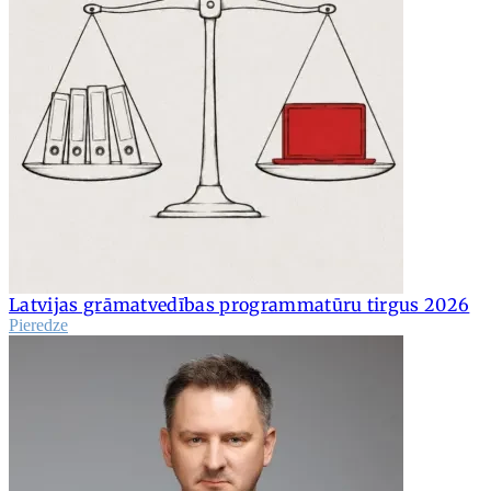
Latvijas grāmatvedības programmatūru tirgus 2026
Pieredze