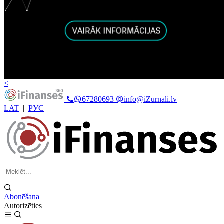
<
67280693
info@iZurnali.lv
LAT
|
РУС
Abonēšana
Autorizēties