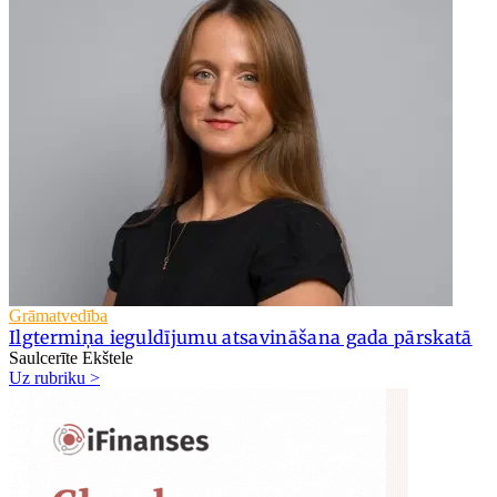
Grāmatvedība
Ilgtermiņa ieguldījumu atsavināšana gada pārskatā
Saulcerīte Ekštele
Uz rubriku >