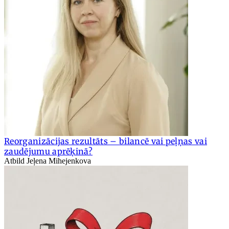
Reorganizācijas rezultāts – bilancē vai peļņas vai
zaudējumu aprēķinā?
Atbild Jeļena Mihejenkova