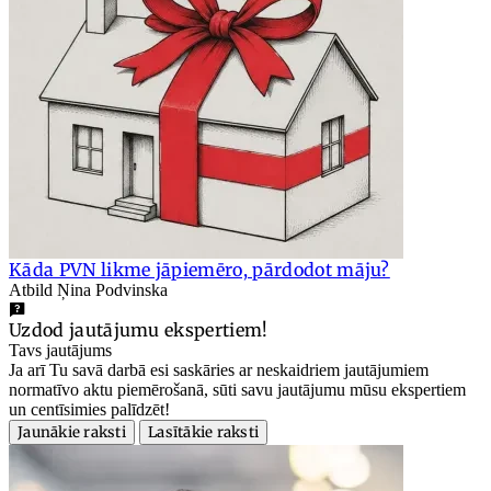
Kāda PVN likme jāpiemēro, pārdodot māju?
Atbild Ņina Podvinska
Uzdod jautājumu ekspertiem!
Tavs jautājums
Ja arī Tu savā darbā esi saskāries ar neskaidriem jautājumiem
normatīvo aktu piemērošanā, sūti savu jautājumu mūsu ekspertiem
un centīsimies palīdzēt!
Jaunākie raksti
Lasītākie raksti