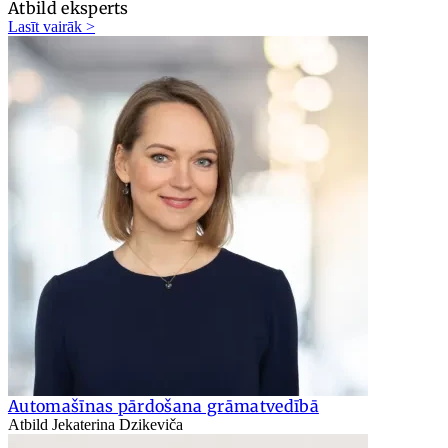
Atbild eksperts
Lasīt vairāk >
Automašīnas pārdošana grāmatvedībā
Atbild Jekaterina Dzikeviča