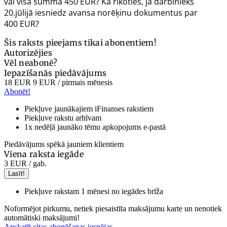
vai visa summa 450 EUR? Kā rīkoties, ja darbinieks
20.jūlijā iesniedz avansa norēķinu dokumentus par
400 EUR?
Šis raksts pieejams tikai abonentiem!
Autorizējies
Vēl neabonē?
Iepazīšanās piedāvājums
18 EUR
9 EUR
/ pirmais mēnesis
Abonēt!
Piekļuve jaunākajiem iFinanses rakstiem
Piekļuve rakstu arhīvam
1x nedēļā jaunāko tēmu apkopojums e-pastā
Piedāvājums spēkā jauniem klientiem
Viena raksta iegāde
3 EUR
/ gab.
Lasīt!
Piekļuve rakstam 1 mēnesi no iegādes brīža
Noformējot pirkumu, netiek piesaistīta maksājumu karte un nenotiek
automātiski maksājumi!
Apskatīt citas abonēšanas iespējas