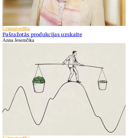
Grāmatvedība
Pašražotās produkcijas uzskaite
Anna Jesemčika