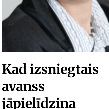
Kad izsniegtais
avanss
jāpielīdzina