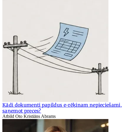
Kādi dokumenti papildus e-rēķinam nepieciešami,
saņemot preces?
Atbild Oto Kristiāns Abrams