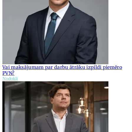
Vai maksājumam par darbu ātrāku izpildi piemēro
PVN?
Nodokļi