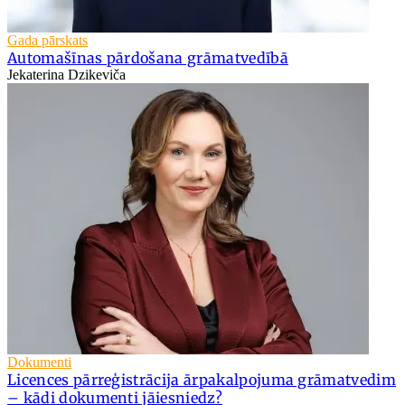
Gada pārskats
Automašīnas pārdošana grāmatvedībā
Jekaterina Dzikeviča
Dokumenti
Licences pārreģistrācija ārpakalpojuma grāmatvedim
– kādi dokumenti jāiesniedz?