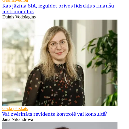
Grāmatvedība
Kas jāzina SIA, ieguldot brīvos līdzekļus finanšu
instrumentos
Dainis Vodolagins
Gada pārskats
Vai zvērināts revidents kontrolē vai konsultē?
Jana Nikandrova