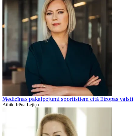
Medicīnas pakalpojumi sportistiem citā Eiropas valstī
Atbild Irēna Lejiņa