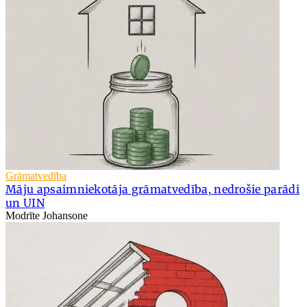
Grāmatvedība
Māju apsaimniekotāja grāmatvedība, nedrošie parādi
un UIN
Modrīte Johansone