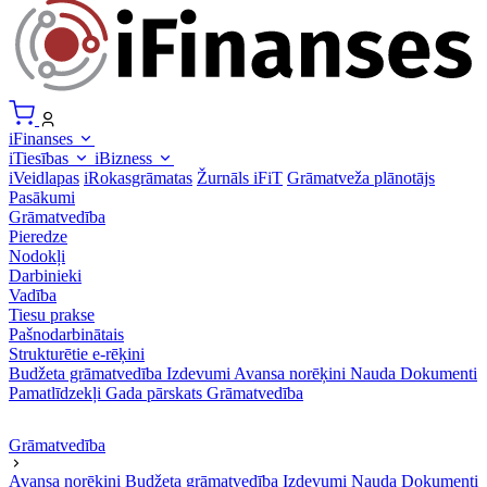
iFinanses
iTiesības
iBizness
iVeidlapas
iRokasgrāmatas
Žurnāls iFiT
Grāmatveža plānotājs
Pasākumi
Grāmatvedība
Pieredze
Nodokļi
Darbinieki
Vadība
Tiesu prakse
Pašnodarbinātais
Strukturētie e-rēķini
Budžeta grāmatvedība
Izdevumi
Avansa norēķini
Nauda
Dokumenti
Pamatlīdzekļi
Gada pārskats
Grāmatvedība
Grāmatvedība
Avansa norēķini
Budžeta grāmatvedība
Izdevumi
Nauda
Dokumenti