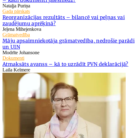
– kādi dokumenti jāiesniedz?
Nataļja Puriņa
Gada pārskats
Reorganizācijas rezultāts – bilancē vai peļņas vai
zaudējumu aprēķinā?
Jeļena Mihejenkova
Grāmatvedība
Māju apsaimniekotāja grāmatvedība, nedrošie parādi
un UIN
Modrīte Johansone
Dokumenti
Atmaksāts avanss – kā to uzrādīt PVN deklarācijā?
Laila Kelmere