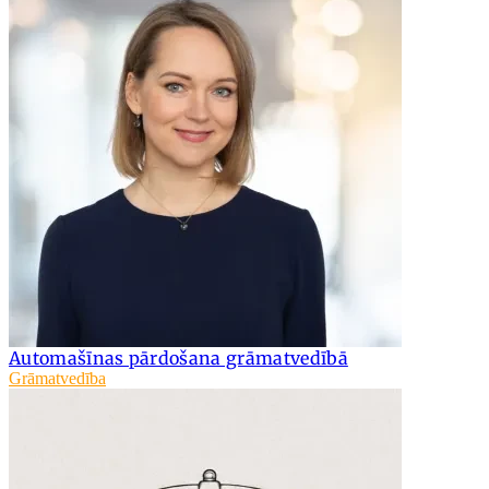
Automašīnas pārdošana grāmatvedībā
Grāmatvedība