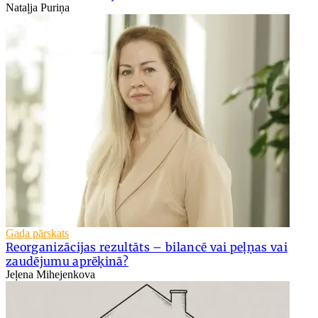
Nataļja Puriņa
Gada pārskats
Reorganizācijas rezultāts – bilancē vai peļņas vai
zaudējumu aprēķinā?
Jeļena Mihejenkova