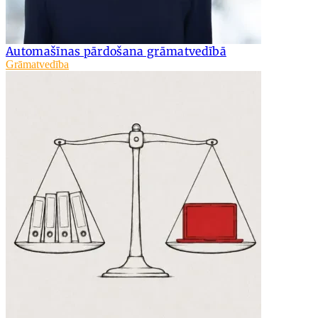
Automašīnas pārdošana grāmatvedībā
Grāmatvedība