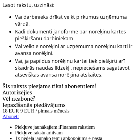
Lasot rakstu, uzzināsi:
Vai darbinieks drīkst veikt pirkumus uzņēmuma
vārdā.
Kādi dokumenti jānoformē par norēķinu kartes
piešķiršanu darbiniekam.
Vai veiktie norēķini ar uzņēmuma norēķinu karti ir
avansa norēķini.
Vai, ja papildus norēķinu kartei tiek piešķirti arī
skaidrās naudas līdzekļi, nepieciešams sagatavot
atseviškas avansa norēķina atskaites.
Šis raksts pieejams tikai abonentiem!
Autorizējies
Vēl neabonē?
Iepazīšanās piedāvājums
18 EUR
9 EUR
/ pirmais mēnesis
Abonēt!
Piekļuve jaunākajiem iFinanses rakstiem
Piekļuve rakstu arhīvam
1x nedēļā jaunāko tēmu apkopojums e-pastā