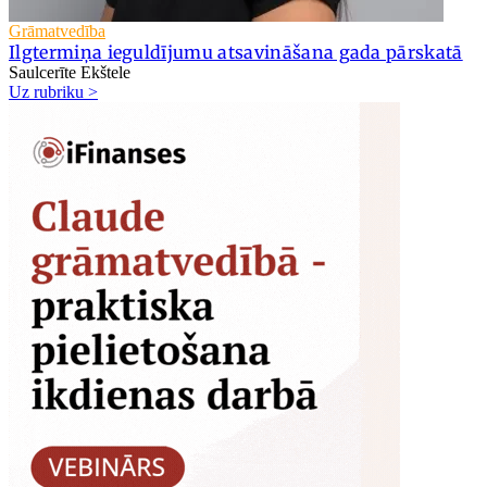
Grāmatvedība
Ilgtermiņa ieguldījumu atsavināšana gada pārskatā
Saulcerīte Ekštele
Uz rubriku >