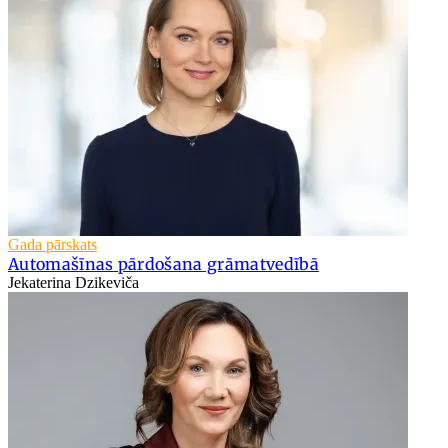
Gada pārskats
Automašīnas pārdošana grāmatvedībā
Jekaterina Dzikeviča