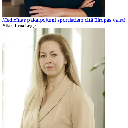
Medicīnas pakalpojumi sportistiem citā Eiropas valstī
Atbild Irēna Lejiņa