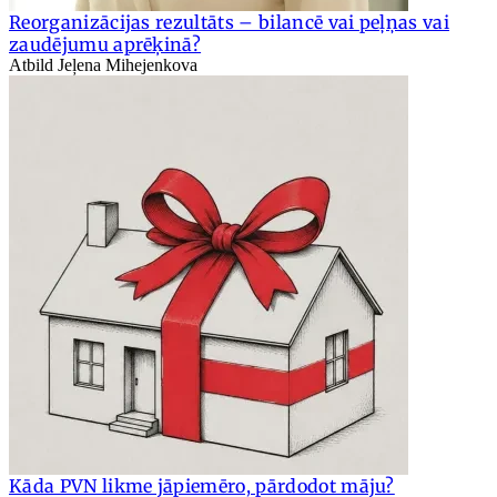
Reorganizācijas rezultāts – bilancē vai peļņas vai
zaudējumu aprēķinā?
Atbild Jeļena Mihejenkova
Kāda PVN likme jāpiemēro, pārdodot māju?