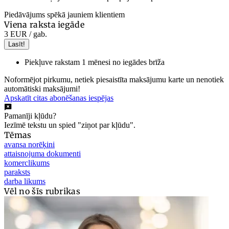
Piedāvājums spēkā jauniem klientiem
Viena raksta iegāde
3 EUR
/ gab.
Lasīt!
Piekļuve rakstam 1 mēnesi no iegādes brīža
Noformējot pirkumu, netiek piesaistīta maksājumu karte un nenotiek
automātiski maksājumi!
Apskatīt citas abonēšanas iespējas
Pamanīji kļūdu?
Iezīmē tekstu un spied "ziņot par kļūdu".
Tēmas
avansa norēķini
attaisnojuma dokumenti
komerclikums
paraksts
darba likums
Vēl no šīs rubrikas