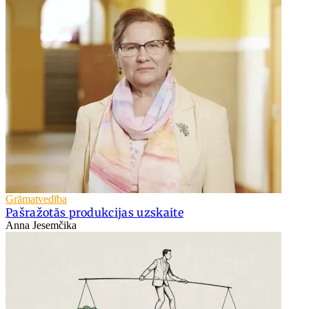
Grāmatvedība
Pašražotās produkcijas uzskaite
Anna Jesemčika