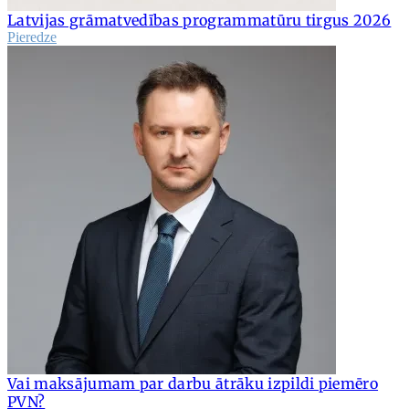
Latvijas grāmatvedības programmatūru tirgus 2026
Pieredze
Vai maksājumam par darbu ātrāku izpildi piemēro
PVN?