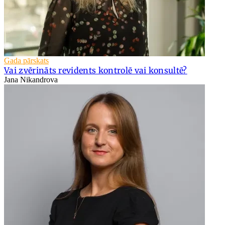
Gada pārskats
Vai zvērināts revidents kontrolē vai konsultē?
Jana Nikandrova