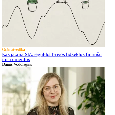
Grāmatvedība
Kas jāzina SIA, ieguldot brīvos līdzekļus finanšu
instrumentos
Dainis Vodolagins