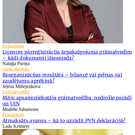
Dokumenti
Licences pārreģistrācija ārpakalpojuma grāmatvedim
– kādi dokumenti jāiesniedz?
Nataļja Puriņa
Gada pārskats
Reorganizācijas rezultāts – bilancē vai peļņas vai
zaudējumu aprēķinā?
Jeļena Mihejenkova
Grāmatvedība
Māju apsaimniekotāja grāmatvedība, nedrošie parādi
un UIN
Modrīte Johansone
Dokumenti
Atmaksāts avanss – kā to uzrādīt PVN deklarācijā?
Laila Kelmere