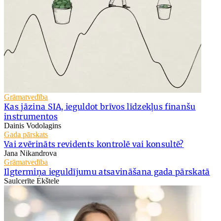
Grāmatvedība
Kas jāzina SIA, ieguldot brīvos līdzekļus finanšu
instrumentos
Dainis Vodolagins
Gada pārskats
Vai zvērināts revidents kontrolē vai konsultē?
Jana Nikandrova
Grāmatvedība
Ilgtermiņa ieguldījumu atsavināšana gada pārskatā
Saulcerīte Ekštele