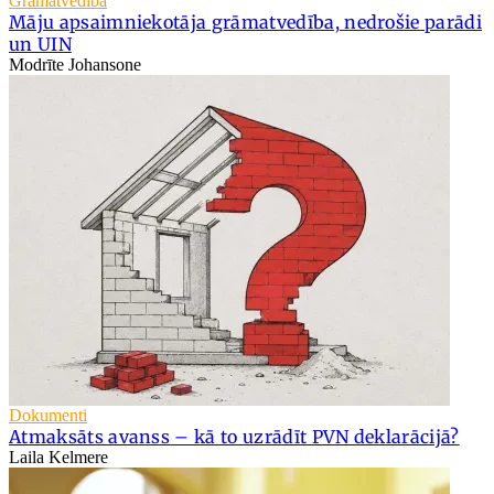
Grāmatvedība
Māju apsaimniekotāja grāmatvedība, nedrošie parādi
un UIN
Modrīte Johansone
Dokumenti
Atmaksāts avanss – kā to uzrādīt PVN deklarācijā?
Laila Kelmere