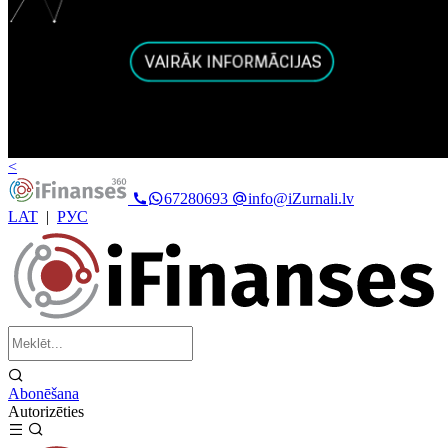
<
67280693
info@iZurnali.lv
LAT
|
РУС
Abonēšana
Autorizēties