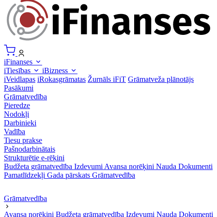
iFinanses
iTiesības
iBizness
iVeidlapas
iRokasgrāmatas
Žurnāls iFiT
Grāmatveža plānotājs
Pasākumi
Grāmatvedība
Pieredze
Nodokļi
Darbinieki
Vadība
Tiesu prakse
Pašnodarbinātais
Strukturētie e-rēķini
Budžeta grāmatvedība
Izdevumi
Avansa norēķini
Nauda
Dokumenti
Pamatlīdzekļi
Gada pārskats
Grāmatvedība
Grāmatvedība
Avansa norēķini
Budžeta grāmatvedība
Izdevumi
Nauda
Dokumenti