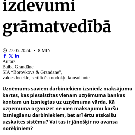
izdevumi
grāmatvedībā
27.05.2024. • 8 MIN
Autors
Baiba Grandāne
SIA “Borovkovs & Grandāne”,
valdes locekle, sertificēta nodokļu konsultante
Uzņēmums saviem darbiniekiem izsniedz maksājumu
kartes, kas piesaistītas vienam uzņēmuma bankas
kontam un izsniegtas uz uzņēmuma vārda. Kā
uzņēmumā organizēt ne vien maksājumu karšu
izsniegšanu darbiniekiem, bet arī ērtu atskaišu
uzskaites sistēmu? Vai tas ir jānošķir no avansa
norēķiniem?