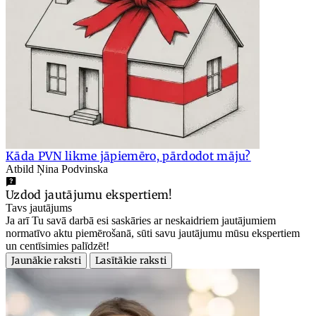
Kāda PVN likme jāpiemēro, pārdodot māju?
Atbild Ņina Podvinska
Uzdod jautājumu ekspertiem!
Tavs jautājums
Ja arī Tu savā darbā esi saskāries ar neskaidriem jautājumiem
normatīvo aktu piemērošanā, sūti savu jautājumu mūsu ekspertiem
un centīsimies palīdzēt!
Jaunākie raksti
Lasītākie raksti