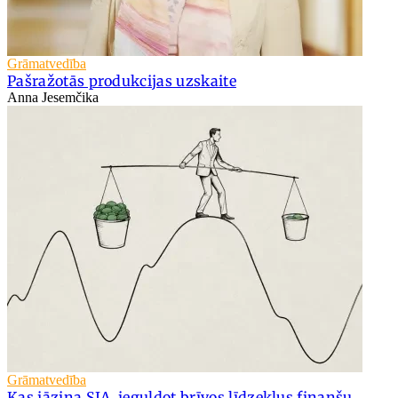
Grāmatvedība
Pašražotās produkcijas uzskaite
Anna Jesemčika
Grāmatvedība
Kas jāzina SIA, ieguldot brīvos līdzekļus finanšu