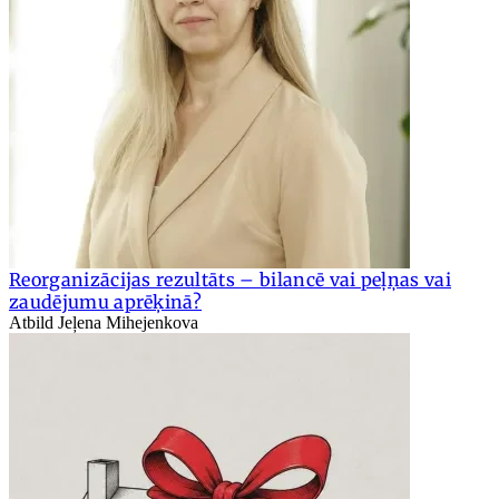
Reorganizācijas rezultāts – bilancē vai peļņas vai
zaudējumu aprēķinā?
Atbild Jeļena Mihejenkova