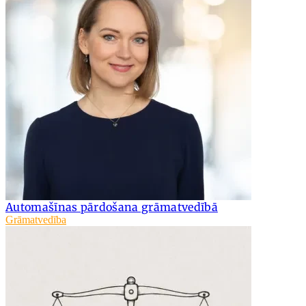
Automašīnas pārdošana grāmatvedībā
Grāmatvedība