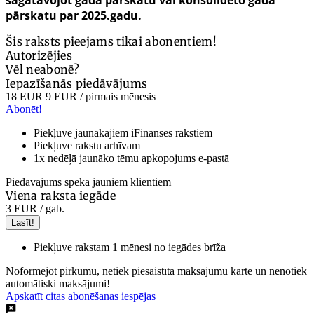
sagatavojot gada pārskatu vai konsolidēto gada
pārskatu par 2025.gadu.
Šis raksts pieejams tikai abonentiem!
Autorizējies
Vēl neabonē?
Iepazīšanās piedāvājums
18 EUR
9 EUR
/ pirmais mēnesis
Abonēt!
Piekļuve jaunākajiem iFinanses rakstiem
Piekļuve rakstu arhīvam
1x nedēļā jaunāko tēmu apkopojums e-pastā
Piedāvājums spēkā jauniem klientiem
Viena raksta iegāde
3 EUR
/ gab.
Lasīt!
Piekļuve rakstam 1 mēnesi no iegādes brīža
Noformējot pirkumu, netiek piesaistīta maksājumu karte un nenotiek
automātiski maksājumi!
Apskatīt citas abonēšanas iespējas