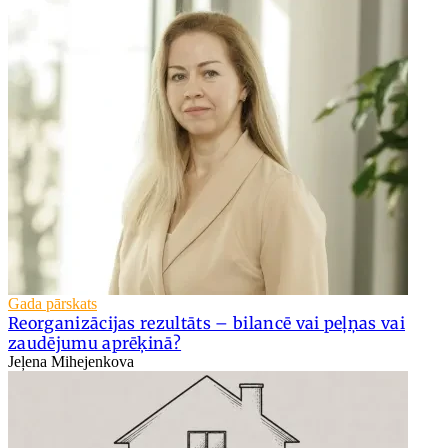
Gada pārskats
Reorganizācijas rezultāts – bilancē vai peļņas vai
zaudējumu aprēķinā?
Jeļena Mihejenkova