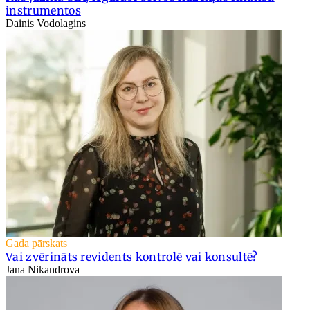
instrumentos
Dainis Vodolagins
Gada pārskats
Vai zvērināts revidents kontrolē vai konsultē?
Jana Nikandrova