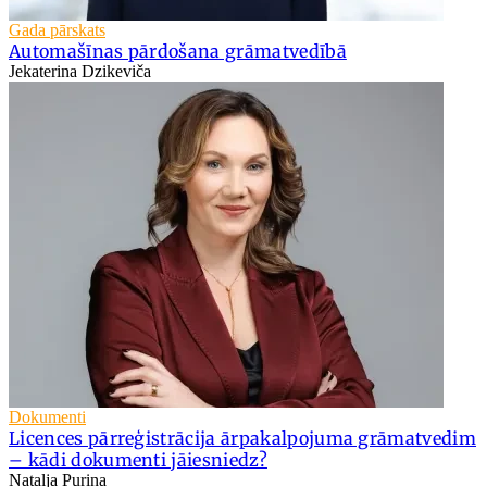
Gada pārskats
Automašīnas pārdošana grāmatvedībā
Jekaterina Dzikeviča
Dokumenti
Licences pārreģistrācija ārpakalpojuma grāmatvedim
– kādi dokumenti jāiesniedz?
Nataļja Puriņa