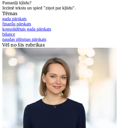
Pamanīji kļūdu?
Iezīmē tekstu un spied "ziņot par kļūdu".
Tēmas
gada pārskats
finanšu pārskats
konsolidētais gada pārskats
bilance
naudas plūsmas pārskats
Vēl no šīs rubrikas