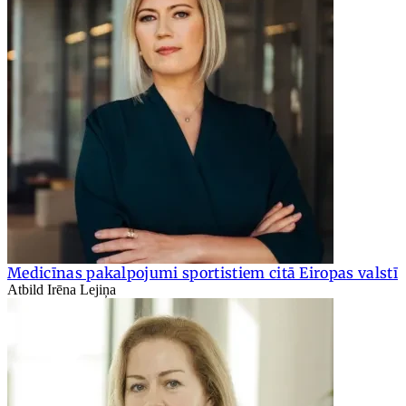
Medicīnas pakalpojumi sportistiem citā Eiropas valstī
Atbild Irēna Lejiņa