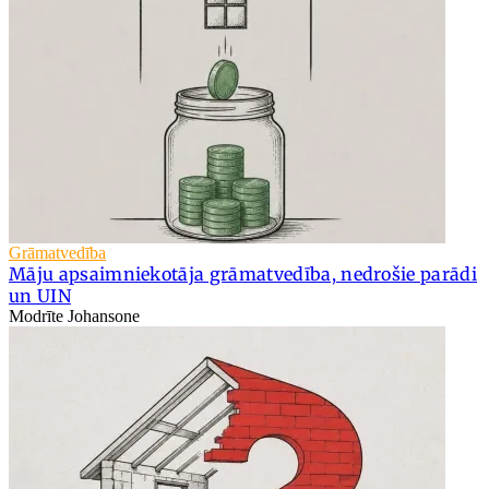
Grāmatvedība
Māju apsaimniekotāja grāmatvedība, nedrošie parādi
un UIN
Modrīte Johansone