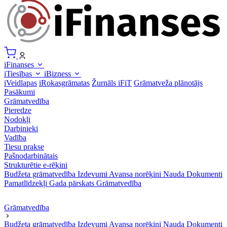
iFinanses
iTiesības
iBizness
iVeidlapas
iRokasgrāmatas
Žurnāls iFiT
Grāmatveža plānotājs
Pasākumi
Grāmatvedība
Pieredze
Nodokļi
Darbinieki
Vadība
Tiesu prakse
Pašnodarbinātais
Strukturētie e-rēķini
Budžeta grāmatvedība
Izdevumi
Avansa norēķini
Nauda
Dokumenti
Pamatlīdzekļi
Gada pārskats
Grāmatvedība
Grāmatvedība
Budžeta grāmatvedība
Izdevumi
Avansa norēķini
Nauda
Dokumenti