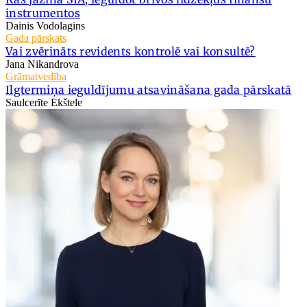
instrumentos
Dainis Vodolagins
Gada pārskats
Vai zvērināts revidents kontrolē vai konsultē?
Jana Nikandrova
Grāmatvedība
Ilgtermiņa ieguldījumu atsavināšana gada pārskatā
Saulcerīte Ekštele