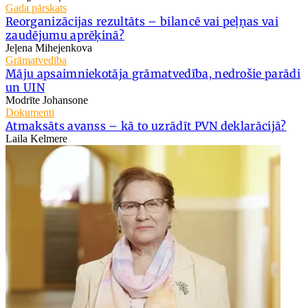
Gada pārskats
Reorganizācijas rezultāts – bilancē vai peļņas vai
zaudējumu aprēķinā?
Jeļena Mihejenkova
Grāmatvedība
Māju apsaimniekotāja grāmatvedība, nedrošie parādi
un UIN
Modrīte Johansone
Dokumenti
Atmaksāts avanss – kā to uzrādīt PVN deklarācijā?
Laila Kelmere