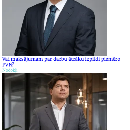
Vai maksājumam par darbu ātrāku izpildi piemēro
PVN?
Nodokļi