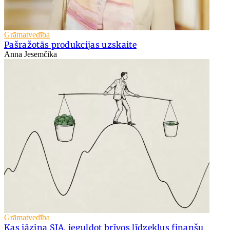
Grāmatvedība
Pašražotās produkcijas uzskaite
Anna Jesemčika
Grāmatvedība
Kas jāzina SIA, ieguldot brīvos līdzekļus finanšu