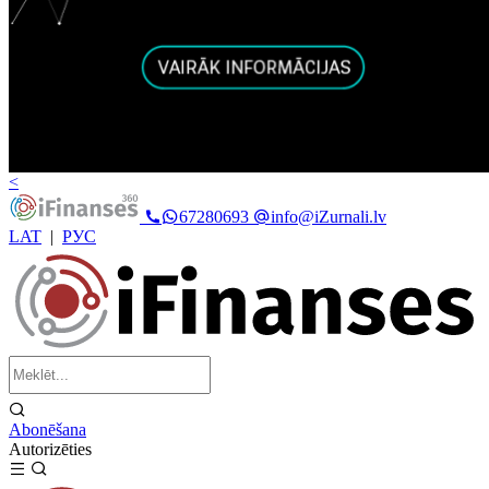
<
67280693
info@iZurnali.lv
LAT
|
РУС
Abonēšana
Autorizēties