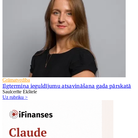
Grāmatvedība
Ilgtermiņa ieguldījumu atsavināšana gada pārskatā
Saulcerīte Ekštele
Uz rubriku >