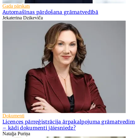
Gada pārskats
Automašīnas pārdošana grāmatvedībā
Jekaterina Dzikeviča
Dokumenti
Licences pārreģistrācija ārpakalpojuma grāmatvedim
– kādi dokumenti jāiesniedz?
Nataļja Puriņa