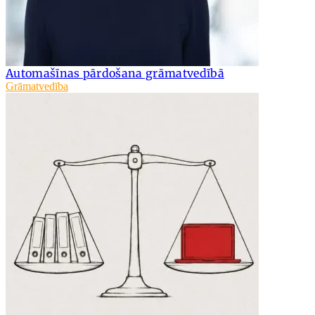
Automašīnas pārdošana grāmatvedībā
Grāmatvedība