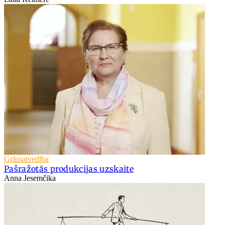
Grāmatvedība
Pašražotās produkcijas uzskaite
Anna Jesemčika