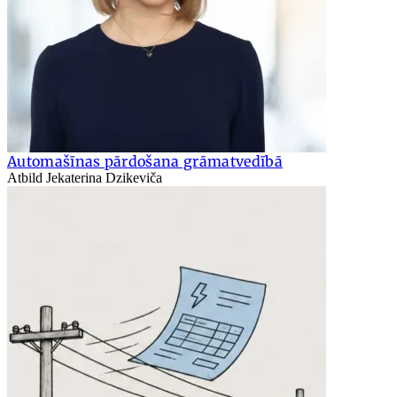
Automašīnas pārdošana grāmatvedībā
Atbild Jekaterina Dzikeviča