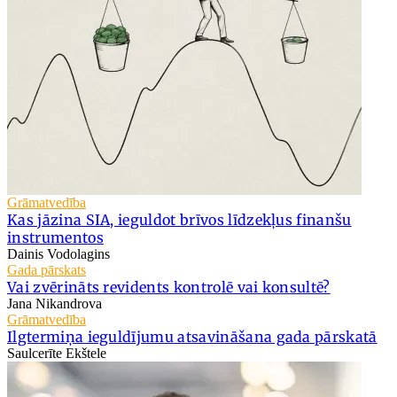
Grāmatvedība
Kas jāzina SIA, ieguldot brīvos līdzekļus finanšu
instrumentos
Dainis Vodolagins
Gada pārskats
Vai zvērināts revidents kontrolē vai konsultē?
Jana Nikandrova
Grāmatvedība
Ilgtermiņa ieguldījumu atsavināšana gada pārskatā
Saulcerīte Ekštele