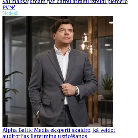
Vai maksājumam par darbu ātrāku izpildi piemēro
PVN?
Nodokļi
Alpha Baltic Media eksperti skaidro, kā veidot
auditorijas ilgtermiņa uzticēšanos