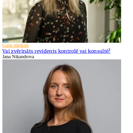
Gada pārskats
Vai zvērināts revidents kontrolē vai konsultē?
Jana Nikandrova