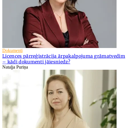
Dokumenti
Licences pārreģistrācija ārpakalpojuma grāmatvedim
– kādi dokumenti jāiesniedz?
Nataļja Puriņa