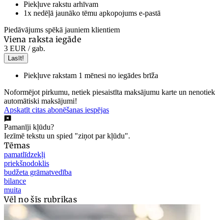
Piekļuve rakstu arhīvam
1x nedēļā jaunāko tēmu apkopojums e-pastā
Piedāvājums spēkā jauniem klientiem
Viena raksta iegāde
3 EUR
/ gab.
Lasīt!
Piekļuve rakstam 1 mēnesi no iegādes brīža
Noformējot pirkumu, netiek piesaistīta maksājumu karte un nenotiek
automātiski maksājumi!
Apskatīt citas abonēšanas iespējas
Pamanīji kļūdu?
Iezīmē tekstu un spied "ziņot par kļūdu".
Tēmas
pamatlīdzekļi
priekšnodoklis
budžeta grāmatvedība
bilance
muita
Vēl no šīs rubrikas