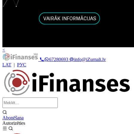
<
67280693
info@iZurnali.lv
LAT
|
РУС
Abonēšana
Autorizēties