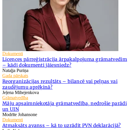
Dokumenti
Licences pārreģistrācija ārpakalpojuma grāmatvedim
– kādi dokumenti jāiesniedz?
Nataļja Puriņa
Gada pārskats
Reorganizācijas rezultāts – bilancē vai peļņas vai
zaudējumu aprēķinā?
Jeļena Mihejenkova
Grāmatvedība
Māju apsaimniekotāja grāmatvedība, nedrošie parādi
un UIN
Modrīte Johansone
Dokumenti
Atmaksāts avanss – kā to uzrādīt PVN deklarācijā?