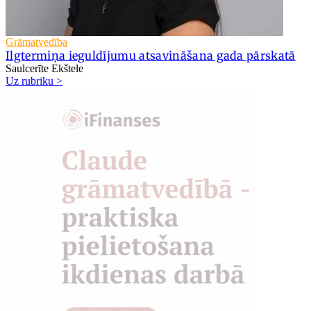
Grāmatvedība
Ilgtermiņa ieguldījumu atsavināšana gada pārskatā
Saulcerīte Ekštele
Uz rubriku >