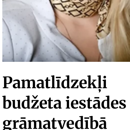
Pamatlīdzekļi
budžeta iestādes
grāmatvedībā