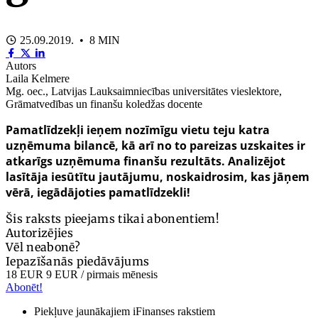
25.09.2019. • 8 MIN
Autors
Laila Kelmere
Mg. oec., Latvijas Lauksaimniecības universitātes vieslektore,
Grāmatvedības un finanšu koledžas docente
Pamatlīdzekļi ieņem nozīmīgu vietu teju katra
uzņēmuma bilancē, kā arī no to pareizas uzskaites ir
atkarīgs uzņēmuma finanšu rezultāts. Analizējot
lasītāja iesūtītu jautājumu, noskaidrosim, kas jāņem
vērā, iegādājoties pamatlīdzekli!
Šis raksts pieejams tikai abonentiem!
Autorizējies
Vēl neabonē?
Iepazīšanās piedāvājums
18 EUR
9 EUR
/ pirmais mēnesis
Abonēt!
Piekļuve jaunākajiem iFinanses rakstiem