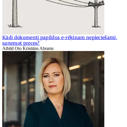
Kādi dokumenti papildus e-rēķinam nepieciešami,
saņemot preces?
Atbild Oto Kristiāns Abrams