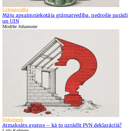
Grāmatvedība
Māju apsaimniekotāja grāmatvedība, nedrošie parādi
un UIN
Modrīte Johansone
Dokumenti
Atmaksāts avanss – kā to uzrādīt PVN deklarācijā?
Laila Kelmere