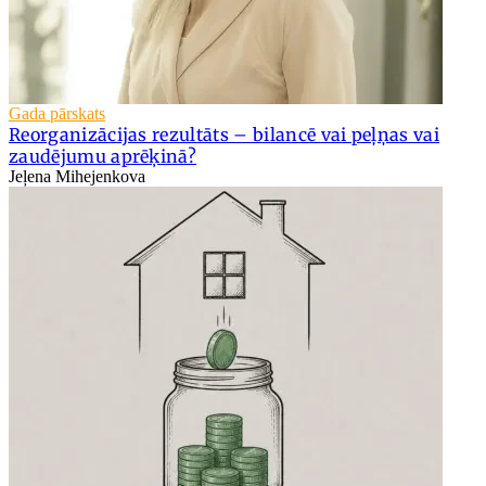
Gada pārskats
Reorganizācijas rezultāts – bilancē vai peļņas vai
zaudējumu aprēķinā?
Jeļena Mihejenkova