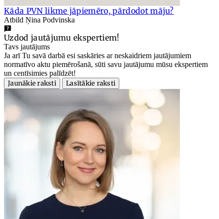
Kāda PVN likme jāpiemēro, pārdodot māju?
Atbild Ņina Podvinska
Uzdod jautājumu ekspertiem!
Tavs jautājums
Ja arī Tu savā darbā esi saskāries ar neskaidriem jautājumiem
normatīvo aktu piemērošanā, sūti savu jautājumu mūsu ekspertiem
un centīsimies palīdzēt!
Jaunākie raksti
Lasītākie raksti