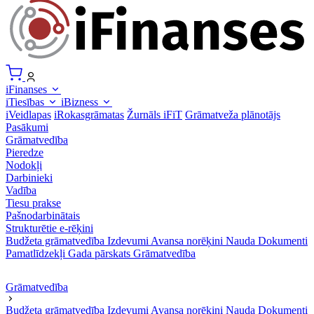
iFinanses
iTiesības
iBizness
iVeidlapas
iRokasgrāmatas
Žurnāls iFiT
Grāmatveža plānotājs
Pasākumi
Grāmatvedība
Pieredze
Nodokļi
Darbinieki
Vadība
Tiesu prakse
Pašnodarbinātais
Strukturētie e-rēķini
Budžeta grāmatvedība
Izdevumi
Avansa norēķini
Nauda
Dokumenti
Pamatlīdzekļi
Gada pārskats
Grāmatvedība
Grāmatvedība
Budžeta grāmatvedība
Izdevumi
Avansa norēķini
Nauda
Dokumenti