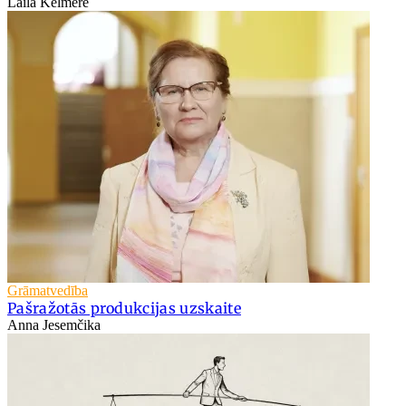
Laila Kelmere
Grāmatvedība
Pašražotās produkcijas uzskaite
Anna Jesemčika