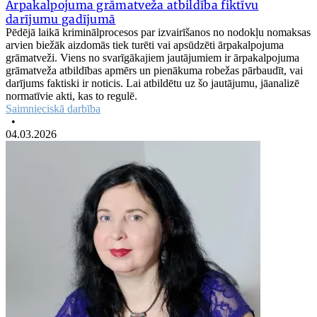
Ārpakalpojuma grāmatveža atbildība fiktīvu
darījumu gadījumā
Pēdējā laikā kriminālprocesos par izvairīšanos no nodokļu nomaksas
arvien biežāk aizdomās tiek turēti vai apsūdzēti ārpakalpojuma
grāmatveži. Viens no svarīgākajiem jautājumiem ir ārpakalpojuma
grāmatveža atbildības apmērs un pienākuma robežas pārbaudīt, vai
darījums faktiski ir noticis. Lai atbildētu uz šo jautājumu, jāanalizē
normatīvie akti, kas to regulē.
Saimnieciskā darbība
•
04.03.2026