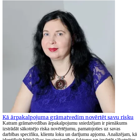
Kā ārpakalpojuma grāmatvedim novērtēt savu risku
Katram grāmatvedības ārpakalpojumu sniedzējam ir pienākums
izstrādāt sākotnējo riska novērtējumu, pamatojoties uz savas
darbības specifiku, klientu loku un darījumu apjomu. Analizējam, kā
identificēt būtiskākos ievainojamības faktorus un izvērtēt sākotnējos