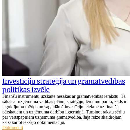
Investīciju stratēģija un grāmatvedības
politikas izvēle
Finanšu instrumentu uzskaite nesākas ar grāmatvedības ierakstu. Tā
sākas ar uzņēmuma vadības plānu, stratēģiju, lēmumu par to, kāds ir
ieguldījumu mērķis un sagaidāmā investīciju ietekme uz finanšu
pārskatiem un uzņēmuma darbību ilgtermiņā. Turpinot rakstu sēriju
par vērtspapīriem uzņēmuma grāmatvedībā, šajā reizē skaidrojam,
kā sakārtot iekšējo dokumentāciju.
Dokumenti