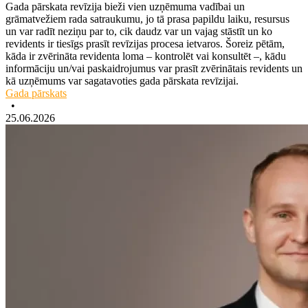
Gada pārskata revīzija bieži vien uzņēmuma vadībai un
grāmatvežiem rada satraukumu, jo tā prasa papildu laiku, resursus
un var radīt neziņu par to, cik daudz var un vajag stāstīt un ko
revidents ir tiesīgs prasīt revīzijas procesa ietvaros. Šoreiz pētām,
kāda ir zvērināta revidenta loma – kontrolēt vai konsultēt –, kādu
informāciju un/vai paskaidrojumus var prasīt zvērinātais revidents un
kā uzņēmums var sagatavoties gada pārskata revīzijai.
Gada pārskats
•
25.06.2026