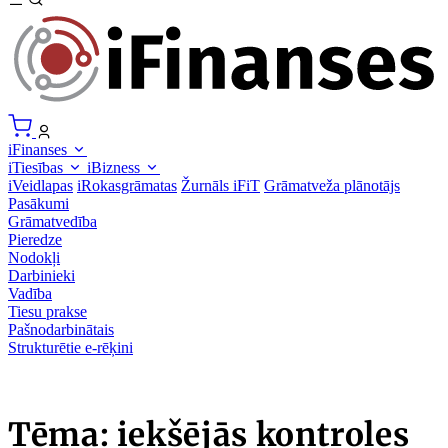
iFinanses
iTiesības
iBizness
iVeidlapas
iRokasgrāmatas
Žurnāls iFiT
Grāmatveža plānotājs
Pasākumi
Grāmatvedība
Pieredze
Nodokļi
Darbinieki
Vadība
Tiesu prakse
Pašnodarbinātais
Strukturētie e-rēķini
Tēma: iekšējās kontroles