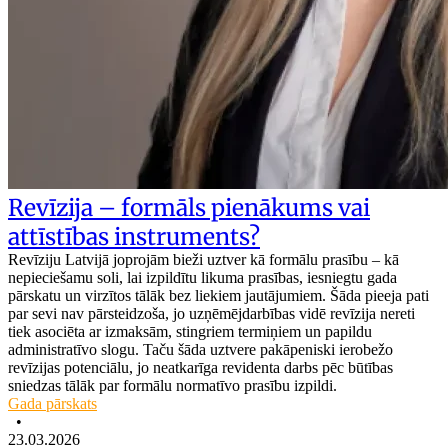
Revīzija – formāls pienākums vai
attīstības instruments?
Revīziju Latvijā joprojām bieži uztver kā formālu prasību – kā
nepieciešamu soli, lai izpildītu likuma prasības, iesniegtu gada
pārskatu un virzītos tālāk bez liekiem jautājumiem. Šāda pieeja pati
par sevi nav pārsteidzoša, jo uzņēmējdarbības vidē revīzija nereti
tiek asociēta ar izmaksām, stingriem termiņiem un papildu
administratīvo slogu. Taču šāda uztvere pakāpeniski ierobežo
revīzijas potenciālu, jo neatkarīga revidenta darbs pēc būtības
sniedzas tālāk par formālu normatīvo prasību izpildi.
Gada pārskats
•
23.03.2026