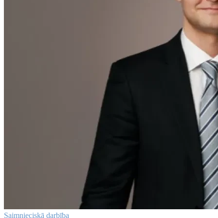
Saimnieciskā darbība