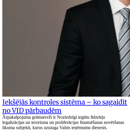
Iekšējās kontroles sistēma – ko sagaidīt
no VID pārbaudēm
Ārpakalpojuma grāmatveži ir Noziedzīgi iegūtu līdzekļu
legalizācijas un terorisma un proliferācijas finansēšanas novēršanas
likuma subjekti, kurus uzrauga Valsts ieņēmumu dienests.