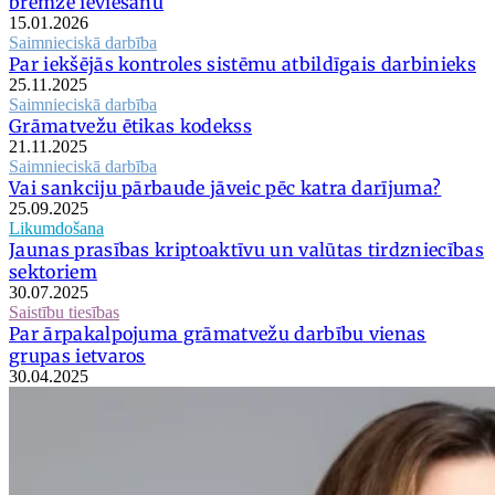
bremzē ieviešanu
15.01.2026
Saimnieciskā darbība
Par iekšējās kontroles sistēmu atbildīgais darbinieks
25.11.2025
Saimnieciskā darbība
Grāmatvežu ētikas kodekss
21.11.2025
Saimnieciskā darbība
Vai sankciju pārbaude jāveic pēc katra darījuma?
25.09.2025
Likumdošana
Jaunas prasības kriptoaktīvu un valūtas tirdzniecības
sektoriem
30.07.2025
Saistību tiesības
Par ārpakalpojuma grāmatvežu darbību vienas
grupas ietvaros
30.04.2025