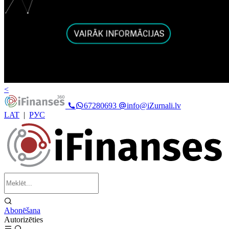
<
67280693
info@iZurnali.lv
LAT
|
РУС
Abonēšana
Autorizēties