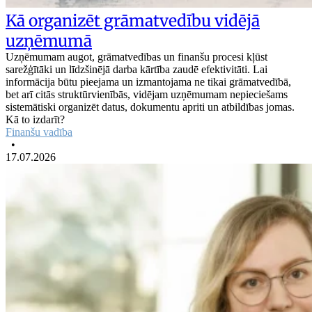
Kā organizēt grāmatvedību vidējā
uzņēmumā
Uzņēmumam augot, grāmatvedības un finanšu procesi kļūst
sarežģītāki un līdzšinējā darba kārtība zaudē efektivitāti. Lai
informācija būtu pieejama un izmantojama ne tikai grāmatvedībā,
bet arī citās struktūrvienībās, vidējam uzņēmumam nepieciešams
sistemātiski organizēt datus, dokumentu apriti un atbildības jomas.
Kā to izdarīt?
Finanšu vadība
•
17.07.2026