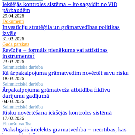
Iekšējās kontroles sistēma – ko sagaidīt no VID
pārbaudēm
29.04.2026
Dokumenti
Investīciju stratēģija un grāmatvedības politikas
izvēle
31.03.2026
Gada pārskats
Revīzija – formāls pienākums vai attīstības
instruments?
23.03.2026
Saimnieciskā darbība
Kā ārpakalpojuma grāmatvedim novērtēt savu risku
18.03.2026
Saimnieciskā darbība
Ārpakalpojuma grāmatveža atbildība fiktīvu
darījumu gadījumā
04.03.2026
Saimnieciskā darbība
Risku novērtēšana iekšējās kontroles sistēmā
17.02.2026
Finanšu vadība
Mākslīgais intelekts grāmatvedībā – neērtības, kas