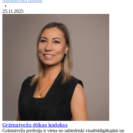
Saimnieciskā darbība
•
25.11.2025
Grāmatvežu ētikas kodekss
Grāmatveža profesija ir viena no sabiedriski visatbildīgākajām un