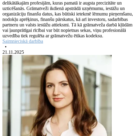
delikātākajām profesijām, kuras pamatā ir augsta precizitāte un
uzticēšanās. Grāmatveži ikdienā apstrādā uzņēmumu, iestāžu un
organizāciju finanšu datus, kas būtiski ietekmē lēmumu pieņemšanu,
nodokļu aprēķinus, finanšu pārskatus, kā arī investoru, sadarbības
partneru un valsts iestāžu attieksmi. Tā kā grāmatveža darbā kļūdām
vai ļaunprātīgai rīcībai var būt nopietnas sekas, viņu profesionālā
uzvedība tiek regulēta ar grāmatvežu ētikas kodeksu.
Saimnieciskā darbība
•
21.11.2025