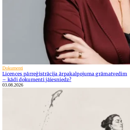
Dokumenti
Licences pārreģistrācija ārpakalpojuma grāmatvedim
– kādi dokumenti jāiesniedz?
03.08.2026