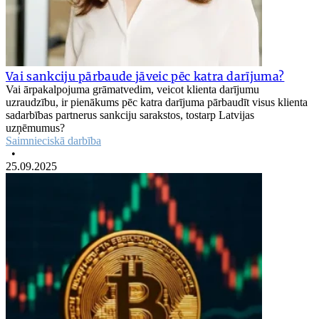
Vai sankciju pārbaude jāveic pēc katra darījuma?
Vai ārpakalpojuma grāmatvedim, veicot klienta darījumu
uzraudzību, ir pienākums pēc katra darījuma pārbaudīt visus klienta
sadarbības partnerus sankciju sarakstos, tostarp Latvijas
uzņēmumus?
Saimnieciskā darbība
•
25.09.2025