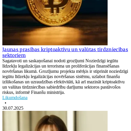
Jaunas prasības kriptoaktīvu un valūtas tirdzniecības
sektoriem
Sagatavoti un saskaņošanai nodoti grozījumi Noziedzīgi iegūtu
līdzekļu legalizācijas un terorisma un proliferācijas finansēšanas
novēršanas likumā. Grozījumu projekta mērķis ir stiprināt noziedzīgi
iegūtu līdzekļu legalizācijas novēršanas sistēmu, uzlabot finanšu
izlūkošanas un uzraudzības efektivitāti, kā arī mazināt kriptoaktīvu
un valūtas tirdzniecības sabiedrību darījumu sektoros pastāvošos
riskus, informē Finanšu ministrija.
Likumdošana
•
30.07.2025