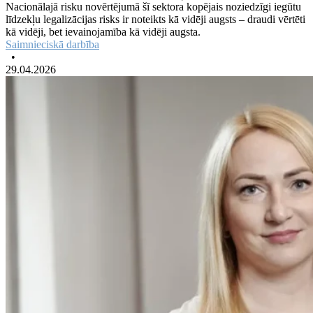
Nacionālajā risku novērtējumā šī sektora kopējais noziedzīgi iegūtu
līdzekļu legalizācijas risks ir noteikts kā vidēji augsts – draudi vērtēti
kā vidēji, bet ievainojamība kā vidēji augsta.
Saimnieciskā darbība
•
29.04.2026