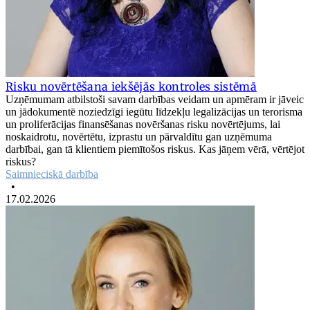
Risku novērtēšana iekšējās kontroles sistēmā
Uzņēmumam atbilstoši savam darbības veidam un apmēram ir jāveic
un jādokumentē noziedzīgi iegūtu līdzekļu legalizācijas un terorisma
un proliferācijas finansēšanas novēršanas risku novērtējums, lai
noskaidrotu, novērtētu, izprastu un pārvaldītu gan uzņēmuma
darbībai, gan tā klientiem piemītošos riskus. Kas jāņem vērā, vērtējot
riskus?
Saimnieciskā darbība
•
17.02.2026