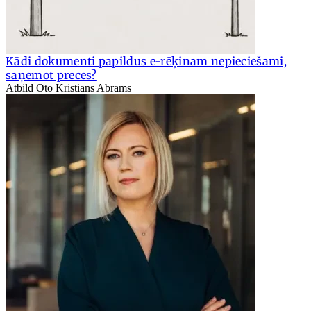
Kādi dokumenti papildus e-rēķinam nepieciešami,
saņemot preces?
Atbild Oto Kristiāns Abrams