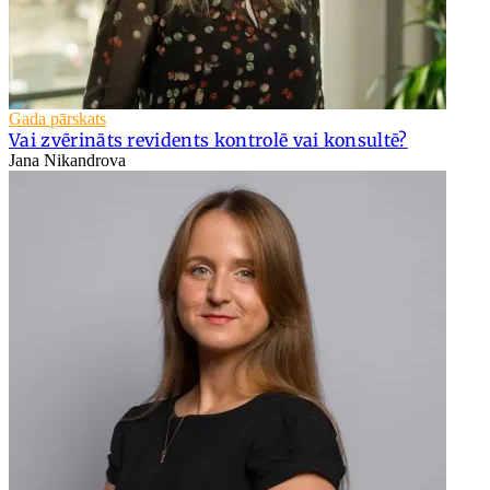
Gada pārskats
Vai zvērināts revidents kontrolē vai konsultē?
Jana Nikandrova