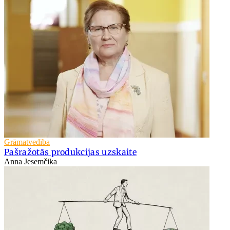
Grāmatvedība
Pašražotās produkcijas uzskaite
Anna Jesemčika