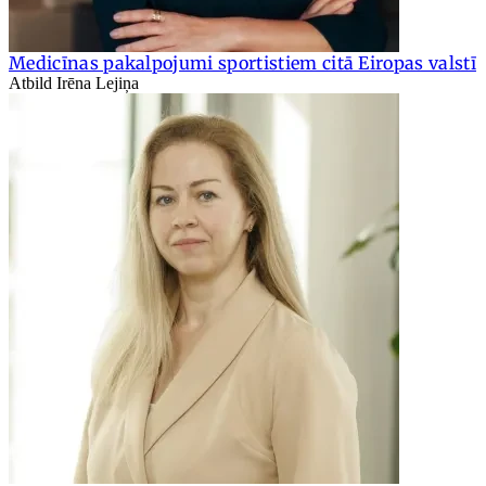
Medicīnas pakalpojumi sportistiem citā Eiropas valstī
Atbild Irēna Lejiņa