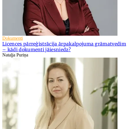
Dokumenti
Licences pārreģistrācija ārpakalpojuma grāmatvedim
– kādi dokumenti jāiesniedz?
Nataļja Puriņa