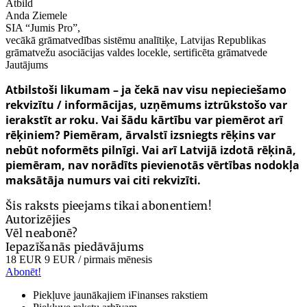
Atbild
Anda Ziemele
SIA “Jumis Pro”,
vecākā grāmatvedības sistēmu analītiķe, Latvijas Republikas
grāmatvežu asociācijas valdes locekle, sertificēta grāmatvede
Jautājums
Atbilstoši likumam – ja čekā nav visu nepieciešamo
rekvizītu / informācijas, uzņēmums iztrūkstošo var
ierakstīt ar roku. Vai šādu kārtību var piemērot arī
rēķiniem? Piemēram, ārvalstī izsniegts rēķins var
nebūt noformēts pilnīgi. Vai arī Latvijā izdotā rēķinā,
piemēram, nav norādīts pievienotās vērtības nodokļa
maksātāja numurs vai citi rekvizīti.
Šis raksts pieejams tikai abonentiem!
Autorizējies
Vēl neabonē?
Iepazīšanās piedāvājums
18 EUR
9 EUR
/ pirmais mēnesis
Abonēt!
Piekļuve jaunākajiem iFinanses rakstiem