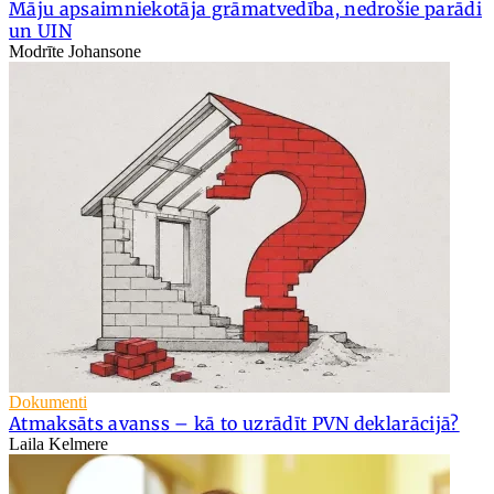
Māju apsaimniekotāja grāmatvedība, nedrošie parādi
un UIN
Modrīte Johansone
Dokumenti
Atmaksāts avanss – kā to uzrādīt PVN deklarācijā?
Laila Kelmere