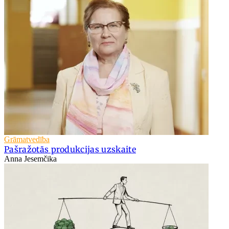
Grāmatvedība
Pašražotās produkcijas uzskaite
Anna Jesemčika