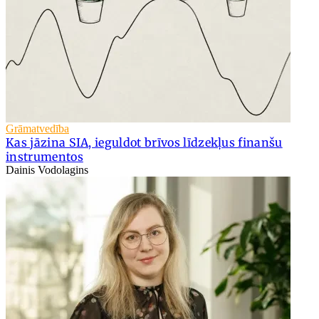
Grāmatvedība
Kas jāzina SIA, ieguldot brīvos līdzekļus finanšu
instrumentos
Dainis Vodolagins