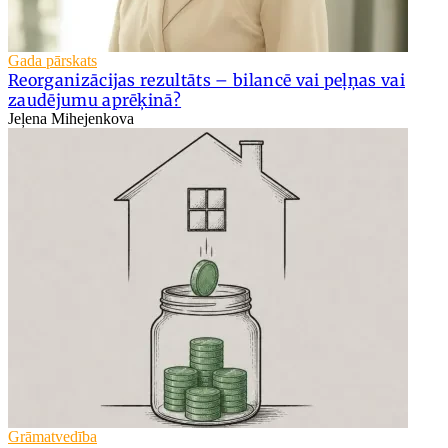
Gada pārskats
Reorganizācijas rezultāts – bilancē vai peļņas vai
zaudējumu aprēķinā?
Jeļena Mihejenkova
Grāmatvedība