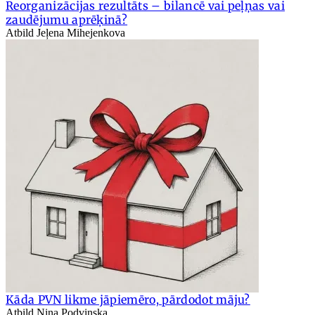
Reorganizācijas rezultāts – bilancē vai peļņas vai
zaudējumu aprēķinā?
Atbild Jeļena Mihejenkova
Kāda PVN likme jāpiemēro, pārdodot māju?
Atbild Ņina Podvinska