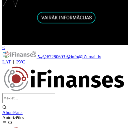
<
67280693
info@iZurnali.lv
LAT
|
РУС
Abonēšana
Autorizēties