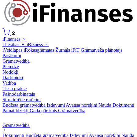
iFinanses
iTiesības
iBizness
iVeidlapas
iRokasgrāmatas
Žurnāls iFiT
Grāmatveža plānotājs
Pasākumi
Grāmatvedība
Pieredze
Nodokļi
Darbinieki
Vadība
Tiesu prakse
Pašnodarbinātais
Strukturētie e-rēķini
Budžeta grāmatvedība
Izdevumi
Avansa norēķini
Nauda
Dokumenti
Pamatlīdzekļi
Gada pārskats
Grāmatvedība
Grāmatvedība
Dokumenti
Budžeta grāmatvedība
Izdevumi
Avansa norēķini
Nauda