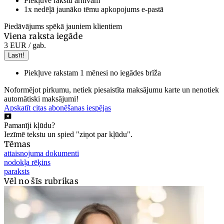
Piekļuve rakstu arhīvam
1x nedēļā jaunāko tēmu apkopojums e-pastā
Piedāvājums spēkā jauniem klientiem
Viena raksta iegāde
3 EUR
/ gab.
Lasīt!
Piekļuve rakstam 1 mēnesi no iegādes brīža
Noformējot pirkumu, netiek piesaistīta maksājumu karte un nenotiek
automātiski maksājumi!
Apskatīt citas abonēšanas iespējas
Pamanīji kļūdu?
Iezīmē tekstu un spied "ziņot par kļūdu".
Tēmas
attaisnojuma dokumenti
nodokļa rēķins
paraksts
Vēl no šīs rubrikas