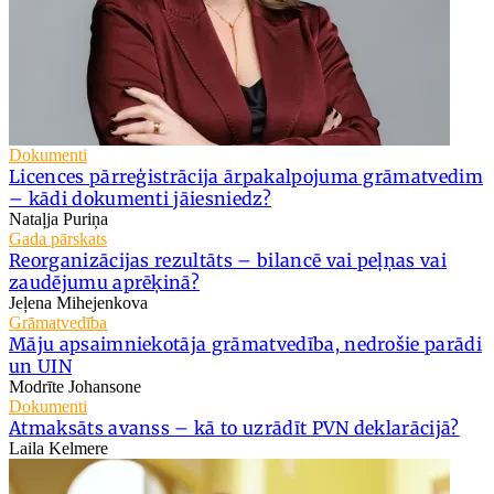
Dokumenti
Licences pārreģistrācija ārpakalpojuma grāmatvedim
– kādi dokumenti jāiesniedz?
Nataļja Puriņa
Gada pārskats
Reorganizācijas rezultāts – bilancē vai peļņas vai
zaudējumu aprēķinā?
Jeļena Mihejenkova
Grāmatvedība
Māju apsaimniekotāja grāmatvedība, nedrošie parādi
un UIN
Modrīte Johansone
Dokumenti
Atmaksāts avanss – kā to uzrādīt PVN deklarācijā?
Laila Kelmere