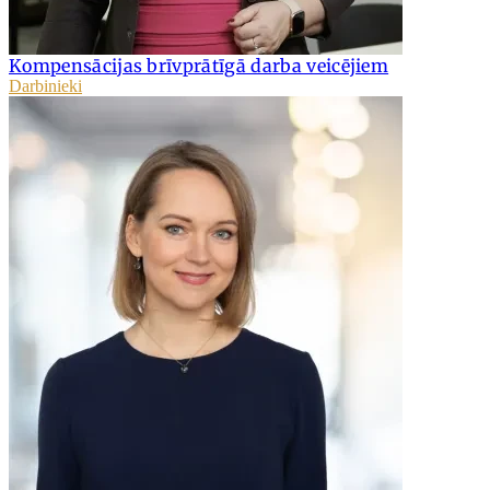
Kompensācijas brīvprātīgā darba veicējiem
Darbinieki