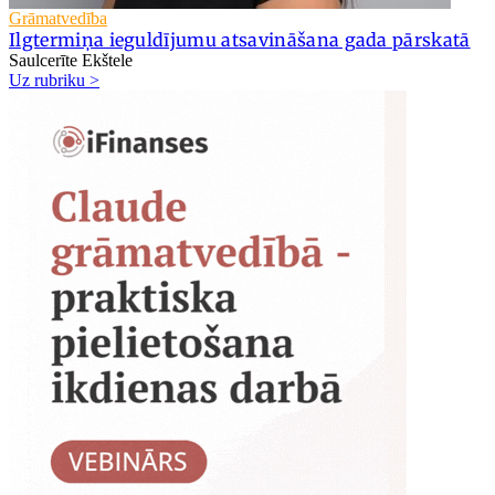
Grāmatvedība
Ilgtermiņa ieguldījumu atsavināšana gada pārskatā
Saulcerīte Ekštele
Uz rubriku >