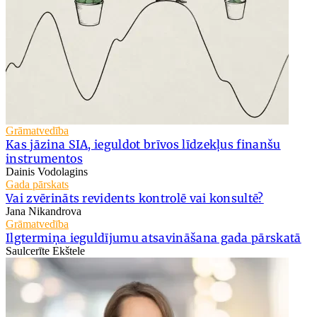
Grāmatvedība
Kas jāzina SIA, ieguldot brīvos līdzekļus finanšu
instrumentos
Dainis Vodolagins
Gada pārskats
Vai zvērināts revidents kontrolē vai konsultē?
Jana Nikandrova
Grāmatvedība
Ilgtermiņa ieguldījumu atsavināšana gada pārskatā
Saulcerīte Ekštele