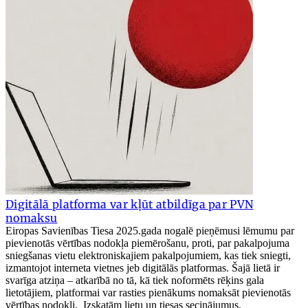
Digitālā platforma var kļūt atbildīga par PVN
nomaksu
Eiropas Savienības Tiesa 2025.gada nogalē pieņēmusi lēmumu par
pievienotās vērtības nodokļa piemērošanu, proti, par pakalpojuma
sniegšanas vietu elektroniskajiem pakalpojumiem, kas tiek sniegti,
izmantojot interneta vietnes jeb digitālās platformas. Šajā lietā ir
svarīga atziņa – atkarībā no tā, kā tiek noformēts rēķins gala
lietotājiem, platformai var rasties pienākums nomaksāt pievienotās
vērtības nodokli. Izskatām lietu un tiesas secinājumus.