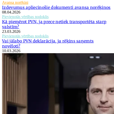
Avansa norēķini
Izdevumus apliecinošie dokumenti avansa norēķinos
08.04.2026
Pievienotās vērtības nodoklis
Kā piemērot PVN, ja prece netiek transportēta starp
valstīm?
23.03.2026
Pievienotās vērtības nodoklis
Vai jālabo PVN deklarācija, ja rēķins saņemts
novēloti?
10.03.2026