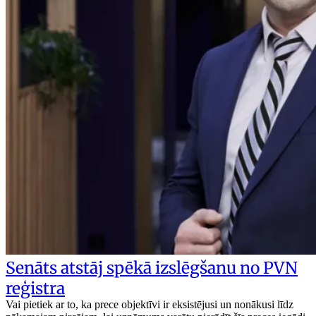
Senāts atstāj spēkā izslēgšanu no PVN
reģistra
Vai pietiek ar to, ka prece objektīvi ir eksistējusi un nonākusi līdz