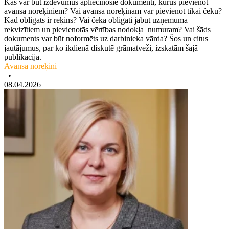
Kas var būt izdevumus apliecinošie dokumenti, kurus pievienot
avansa norēķiniem? Vai avansa norēķinam var pievienot tikai čeku?
Kad obligāts ir rēķins? Vai čekā obligāti jābūt uzņēmuma
rekvizītiem un pievienotās vērtības nodokļa numuram? Vai šāds
dokuments var būt noformēts uz darbinieka vārda? Šos un citus
jautājumus, par ko ikdienā diskutē grāmatveži, izskatām šajā
publikācijā.
Avansa norēķini
•
08.04.2026