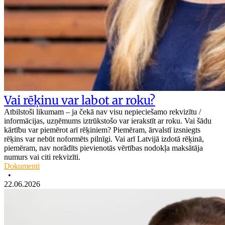
Vai rēķinu var labot ar roku?
Atbilstoši likumam – ja čekā nav visu nepieciešamo rekvizītu /
informācijas, uzņēmums iztrūkstošo var ierakstīt ar roku. Vai šādu
kārtību var piemērot arī rēķiniem? Piemēram, ārvalstī izsniegts
rēķins var nebūt noformēts pilnīgi. Vai arī Latvijā izdotā rēķinā,
piemēram, nav norādīts pievienotās vērtības nodokļa maksātāja
numurs vai citi rekvizīti.
Dokumenti
•
22.06.2026