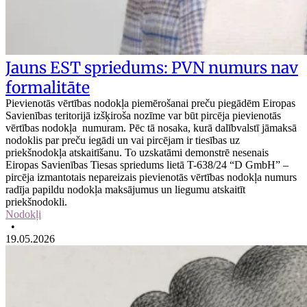
Jauns EST spriedums: PVN numurs nav
formalitāte
Pievienotās vērtības nodokļa piemērošanai preču piegādēm Eiropas
Savienības teritorijā izšķiroša nozīme var būt pircēja pievienotās
vērtības nodokļa numuram. Pēc tā nosaka, kurā dalībvalstī jāmaksā
nodoklis par preču iegādi un vai pircējam ir tiesības uz
priekšnodokļa atskaitīšanu. To uzskatāmi demonstrē nesenais
Eiropas Savienības Tiesas spriedums lietā T-638/24 “D GmbH” –
pircēja izmantotais nepareizais pievienotās vērtības nodokļa numurs
radīja papildu nodokļa maksājumus un liegumu atskaitīt
priekšnodokli.
Nodokļi
•
19.05.2026