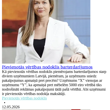
Pievienotās vērtības nodoklis barterdarījumos
Kā pievienotās vērtības nodoklis piemērojams barterdarījumos starp
diviem uzņēmumiem Latvijā, piemēram, ja uzņēmums sniedz
pakalpojumus apmaiņā pret precēm? Uzņēmums “X” vienojas ar
uzņēmumu “Y”, ka apmaiņā pret mēbelēm 5000 eiro vērtībā tiks
nodrošināti reklāmas pakalpojumi tādā pašā vērtībā. Abi uzņēmumi
ir pievienotās vērtības nodokļa maksātāji.
Pievienotās vērtības nodoklis
•
12.05.2026