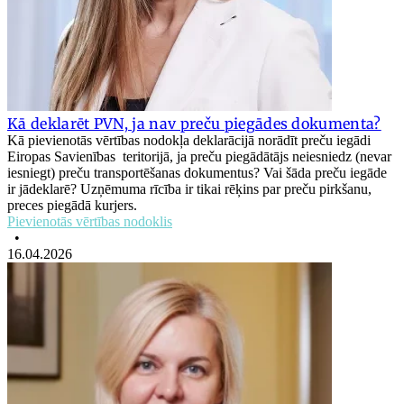
Kā deklarēt PVN, ja nav preču piegādes dokumenta?
Kā pievienotās vērtības nodokļa deklarācijā norādīt preču iegādi
Eiropas Savienības teritorijā, ja preču piegādātājs neiesniedz (nevar
iesniegt) preču transportēšanas dokumentus? Vai šāda preču iegāde
ir jādeklarē? Uzņēmuma rīcība ir tikai rēķins par preču pirkšanu,
preces piegādā kurjers.
Pievienotās vērtības nodoklis
•
16.04.2026