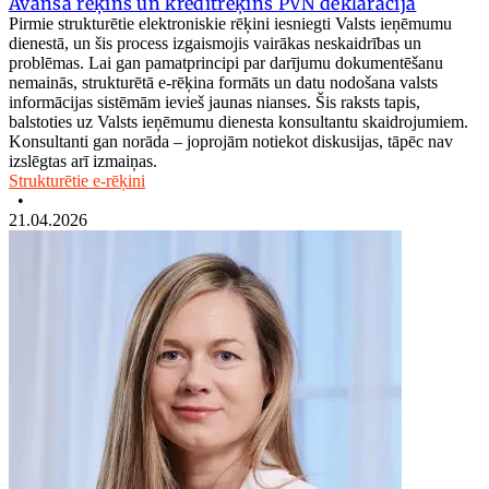
Avansa rēķins un kredītrēķins PVN deklarācijā
Pirmie strukturētie elektroniskie rēķini iesniegti Valsts ieņēmumu
dienestā, un šis process izgaismojis vairākas neskaidrības un
problēmas. Lai gan pamatprincipi par darījumu dokumentēšanu
nemainās, strukturētā e-rēķina formāts un datu nodošana valsts
informācijas sistēmām ievieš jaunas nianses. Šis raksts tapis,
balstoties uz Valsts ieņēmumu dienesta konsultantu skaidrojumiem.
Konsultanti gan norāda – joprojām notiekot diskusijas, tāpēc nav
izslēgtas arī izmaiņas.
Strukturētie e-rēķini
•
21.04.2026