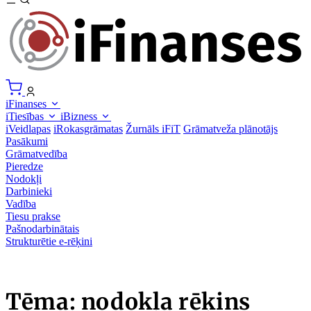
iFinanses
iTiesības
iBizness
iVeidlapas
iRokasgrāmatas
Žurnāls iFiT
Grāmatveža plānotājs
Pasākumi
Grāmatvedība
Pieredze
Nodokļi
Darbinieki
Vadība
Tiesu prakse
Pašnodarbinātais
Strukturētie e-rēķini
Tēma: nodokļa rēķins