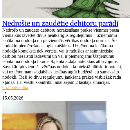
Nedrošie un zaudētie debitoru parādi
Nedrošo un zaudēto debitoru norakstīšana praksē vienmēr prasa
vienlaikus izvērtēt divus neatkarīgus regulējumus – uzņēmumu
ienākuma nodokļa un pievienotās vērtības nodokļa normas. Šo
nodokļu piemērošanas loģika atšķiras. Uzņēmuma ienākuma
nodokļa kontekstā tiek vērtēts, vai ir radušies ar saimniecisko
darbību nesaistīti izdevumi un vai ir piemērojams Uzņēmumu
ienākuma nodokļa likuma 9.panta 3.daļā noteiktais atbrīvojums.
Savukārt pievienotās vērtības nodokļa kontekstā būtiski ir noteikt,
vai uzņēmumam saglabājas tiesības atgūt budžetā jau samaksāto
nodokli. Tieši šo divu regulējumu jaukšana praksē visbiežāk rada
kļūdas. Lai viestu skaidrību, analizējam 2 lasītāja situācijas.
Grāmatvedība
•
15.05.2026