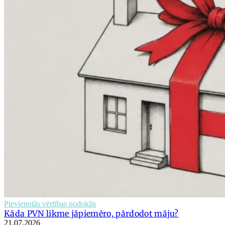
Pievienotās vērtības nodoklis
Kāda PVN likme jāpiemēro, pārdodot māju?
21.07.2026