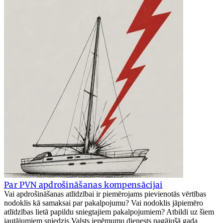
Par PVN apdrošināšanas kompensācijai
Vai apdrošināšanas atlīdzībai ir piemērojams pievienotās vērtības
nodoklis kā samaksai par pakalpojumu? Vai nodoklis jāpiemēro
atlīdzības lietā papildu sniegtajiem pakalpojumiem? Atbildi uz šiem
jautājumiem sniedzis Valsts ieņēmumu dienests pagājušā gada