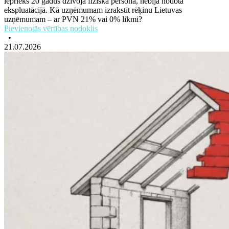
iepriekš 20 gadus dzīvoja fiziskā persona, nebija nodota
ekspluatācijā. Kā uzņēmumam izrakstīt rēķinu Lietuvas
uzņēmumam – ar PVN 21% vai 0% likmi?
Pievienotās vērtības nodoklis
•
21.07.2026