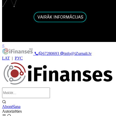
<
67280693
info@iZurnali.lv
LAT
|
РУС
Abonēšana
Autorizēties