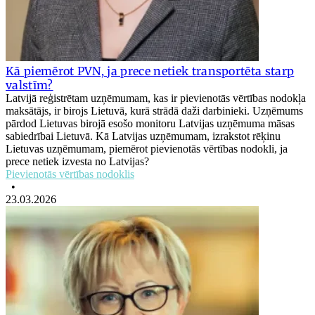
Kā piemērot PVN, ja prece netiek transportēta starp
valstīm?
Latvijā reģistrētam uzņēmumam, kas ir pievienotās vērtības nodokļa
maksātājs, ir birojs Lietuvā, kurā strādā daži darbinieki. Uzņēmums
pārdod Lietuvas birojā esošo monitoru Latvijas uzņēmuma māsas
sabiedrībai Lietuvā. Kā Latvijas uzņēmumam, izrakstot rēķinu
Lietuvas uzņēmumam, piemērot pievienotās vērtības nodokli, ja
prece netiek izvesta no Latvijas?
Pievienotās vērtības nodoklis
•
23.03.2026