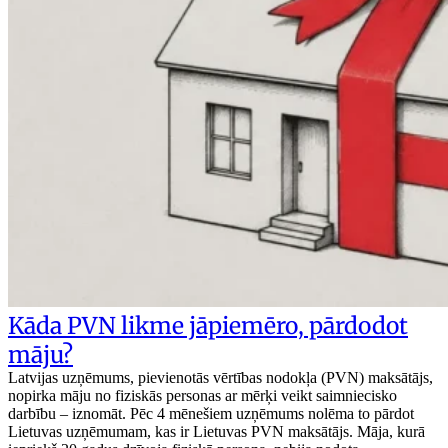
Kāda PVN likme jāpiemēro, pārdodot
māju?
Latvijas uzņēmums, pievienotās vērtības nodokļa (PVN) maksātājs,
nopirka māju no fiziskās personas ar mērķi veikt saimniecisko
darbību – iznomāt. Pēc 4 mēnešiem uzņēmums nolēma to pārdot
Lietuvas uzņēmumam, kas ir Lietuvas PVN maksātājs. Māja, kurā