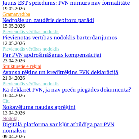
Jauns EST spriedums: PVN numurs nav formalitāte
19.05.2026
Grāmatvedība
Nedrošie un zaudētie debitoru parādi
15.05.2026
Pievienotās vērtības nodoklis
Pievienotās vērtības nodoklis barterdarījumos
12.05.2026
Pievienotās vērtības nodoklis
Par PVN apdrošināšanas kompensācijai
23.04.2026
Strukturētie e-rēķini
Avansa rēķins un kredītrēķins PVN deklarācijā
21.04.2026
Pievienotās vērtības nodoklis
Kā deklarēt PVN, ja nav preču piegādes dokumenta?
16.04.2026
Citi
Nokavējuma naudas aprēķini
13.04.2026
Nodokļi
Digitālā platforma var kļūt atbildīga par PVN
nomaksu
09.04.2026