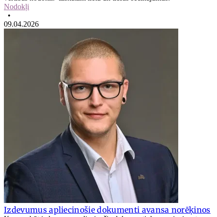
Nodokļi
•
09.04.2026
Izdevumus apliecinošie dokumenti avansa norēķinos