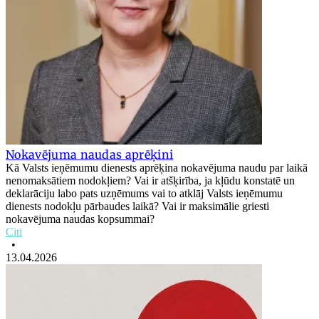
Nokavējuma naudas aprēķini
Kā Valsts ieņēmumu dienests aprēķina nokavējuma naudu par laikā
nenomaksātiem nodokļiem? Vai ir atšķirība, ja kļūdu konstatē un
deklarāciju labo pats uzņēmums vai to atklāj Valsts ieņēmumu
dienests nodokļu pārbaudes laikā? Vai ir maksimālie griesti
nokavējuma naudas kopsummai?
Citi
•
13.04.2026