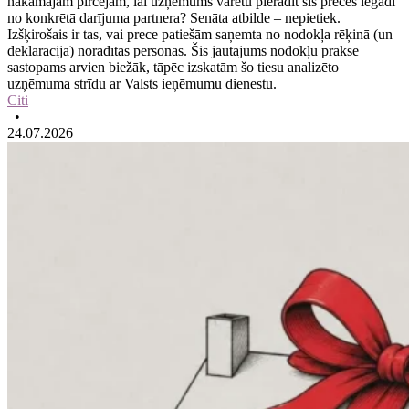
nākamajam pircējam, lai uzņēmums varētu pierādīt šīs preces iegādi
no konkrētā darījuma partnera? Senāta atbilde – nepietiek.
Izšķirošais ir tas, vai prece patiešām saņemta no nodokļa rēķinā (un
deklarācijā) norādītās personas. Šis jautājums nodokļu praksē
sastopams arvien biežāk, tāpēc izskatām šo tiesu analizēto
uzņēmuma strīdu ar Valsts ieņēmumu dienestu.
Citi
•
24.07.2026