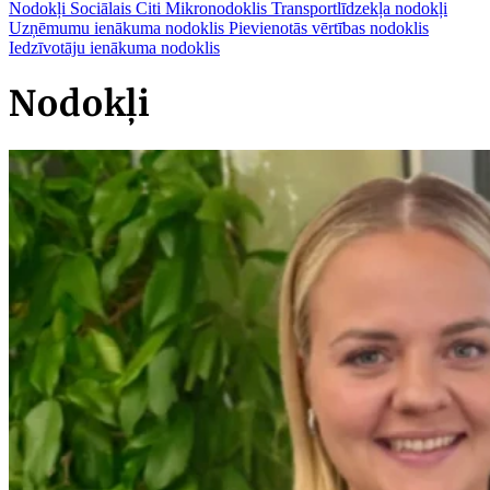
Nodokļi
Sociālais
Citi
Mikronodoklis
Transportlīdzekļa nodokļi
Uzņēmumu ienākuma nodoklis
Pievienotās vērtības nodoklis
Iedzīvotāju ienākuma nodoklis
Nodokļi