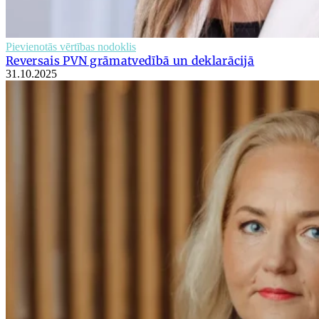
Pievienotās vērtības nodoklis
Reversais PVN grāmatvedībā un deklarācijā
31.10.2025