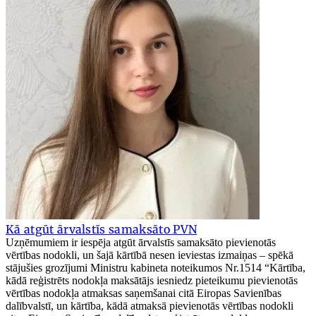
Kā atgūt ārvalstīs samaksāto PVN
Uzņēmumiem ir iespēja atgūt ārvalstīs samaksāto pievienotās
vērtības nodokli, un šajā kārtībā nesen ieviestas izmaiņas – spēkā
stājušies grozījumi Ministru kabineta noteikumos Nr.1514 “Kārtība,
kādā reģistrēts nodokļa maksātājs iesniedz pieteikumu pievienotās
vērtības nodokļa atmaksas saņemšanai citā Eiropas Savienības
dalībvalstī, un kārtība, kādā atmaksā pievienotās vērtības nodokli