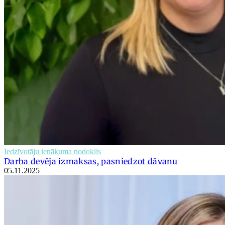
Iedzīvotāju ienākuma nodoklis
Darba devēja izmaksas, pasniedzot dāvanu
05.11.2025