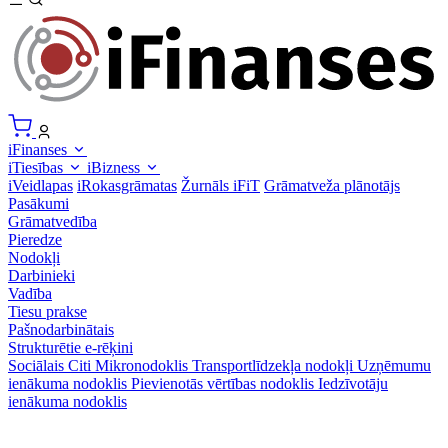
iFinanses
iTiesības
iBizness
iVeidlapas
iRokasgrāmatas
Žurnāls iFiT
Grāmatveža plānotājs
Pasākumi
Grāmatvedība
Pieredze
Nodokļi
Darbinieki
Vadība
Tiesu prakse
Pašnodarbinātais
Strukturētie e-rēķini
Sociālais
Citi
Mikronodoklis
Transportlīdzekļa nodokļi
Uzņēmumu
ienākuma nodoklis
Pievienotās vērtības nodoklis
Iedzīvotāju
ienākuma nodoklis