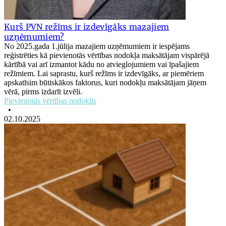
Kurš PVN režīms ir izdevīgāks mazajiem
uzņēmumiem?
No 2025.gada 1.jūlija mazajiem uzņēmumiem ir iespējams
reģistrēties kā pievienotās vērtības nodokļa maksātājam vispārējā
kārtībā vai arī izmantot kādu no atvieglojumiem vai īpašajiem
režīmiem. Lai saprastu, kurš režīms ir izdevīgāks, ar piemēriem
apskatīsim būtiskākos faktorus, kuri nodokļu maksātājam jāņem
vērā, pirms izdarīt izvēli.
Pievienotās vērtības nodoklis
•
02.10.2025