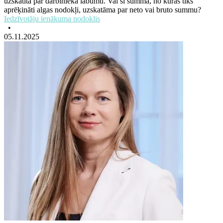
uzskatīta par darbinieka labumu. Vai šī summa, no kuras tiks
aprēķināti algas nodokļi, uzskatāma par neto vai bruto summu?
Iedzīvotāju ienākuma nodoklis
•
05.11.2025