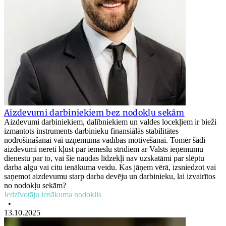
Aizdevumi darbiniekiem bez nodokļu sekām
Aizdevumi darbiniekiem, dalībniekiem un valdes locekļiem ir bieži
izmantots instruments darbinieku finansiālās stabilitātes
nodrošināšanai vai uzņēmuma vadības motivēšanai. Tomēr šādi
aizdevumi nereti kļūst par iemeslu strīdiem ar Valsts ieņēmumu
dienestu par to, vai šie naudas līdzekļi nav uzskatāmi par slēptu
darba algu vai citu ienākuma veidu. Kas jāņem vērā, izsniedzot vai
saņemot aizdevumu starp darba devēju un darbinieku, lai izvairītos
no nodokļu sekām?
Iedzīvotāju ienākuma nodoklis
•
13.10.2025