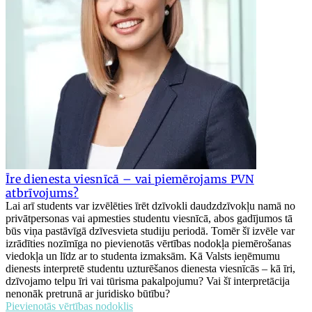
Īre dienesta viesnīcā – vai piemērojams PVN
atbrīvojums?
Lai arī students var izvēlēties īrēt dzīvokli daudzdzīvokļu namā no
privātpersonas vai apmesties studentu viesnīcā, abos gadījumos tā
būs viņa pastāvīgā dzīvesvieta studiju periodā. Tomēr šī izvēle var
izrādīties nozīmīga no pievienotās vērtības nodokļa piemērošanas
viedokļa un līdz ar to studenta izmaksām. Kā Valsts ieņēmumu
dienests interpretē studentu uzturēšanos dienesta viesnīcās – kā īri,
dzīvojamo telpu īri vai tūrisma pakalpojumu? Vai šī interpretācija
nenonāk pretrunā ar juridisko būtību?
Pievienotās vērtības nodoklis