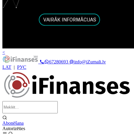
<
67280693
info@iZurnali.lv
LAT
|
РУС
Abonēšana
Autorizēties