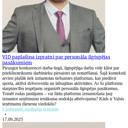
VID paplašina izpratni par personāla ilgtspējas
pasākumiem
Pieaugot konkurencei darba tirgū, ilgtspējīga darba vide kļūst par
priekšnoteikumu darbinieku piesaistei un noturēšanai. Šajā kontekstā
arvien plašāk tiek izmantotas tiešsaistes platformas, kas piedāvā
sporta, aktīvā dzīvesveida un labsajūtas aktivitātes. Ar šo platformu
starpniecību iespējams organizēt personāla ilgtspējas pasākumus.
Tomēr rodas jautājums – vai šādu platformu izmantošana ļauj
izmantot uzņēmumu ienākuma nodokļa atbrīvojumu? Kāds ir Valsts
ieņēmumu dienesta viedoklis?
Uzņēmumu ienākuma nodoklis
•
17.09.2025