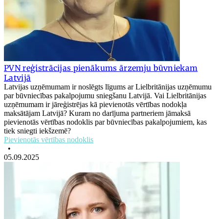
PVN reģistrācijas pienākums ārzemju būvniekam
Latvijā
Latvijas uzņēmumam ir noslēgts līgums ar Lielbritānijas uzņēmumu
par būvniecības pakalpojumu sniegšanu Latvijā. Vai Lielbritānijas
uzņēmumam ir jāreģistrējas kā pievienotās vērtības nodokļa
maksātājam Latvijā? Kuram no darījuma partneriem jāmaksā
pievienotās vērtības nodoklis par būvniecības pakalpojumiem, kas
tiek sniegti iekšzemē?
Pievienotās vērtības nodoklis
•
05.09.2025