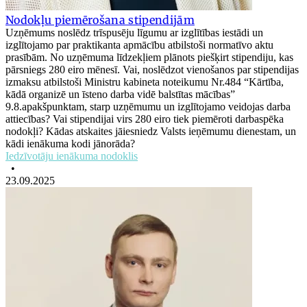
Nodokļu piemērošana stipendijām
Uzņēmums noslēdz trīspusēju līgumu ar izglītības iestādi un
izglītojamo par praktikanta apmācību atbilstoši normatīvo aktu
prasībām. No uzņēmuma līdzekļiem plānots piešķirt stipendiju, kas
pārsniegs 280 eiro mēnesī. Vai, noslēdzot vienošanos par stipendijas
izmaksu atbilstoši Ministru kabineta noteikumu Nr.484 “Kārtība,
kādā organizē un īsteno darba vidē balstītas mācības”
9.8.apakšpunktam, starp uzņēmumu un izglītojamo veidojas darba
attiecības? Vai stipendijai virs 280 eiro tiek piemēroti darbaspēka
nodokļi? Kādas atskaites jāiesniedz Valsts ieņēmumu dienestam, un
kādi ienākuma kodi jānorāda?
Iedzīvotāju ienākuma nodoklis
•
23.09.2025