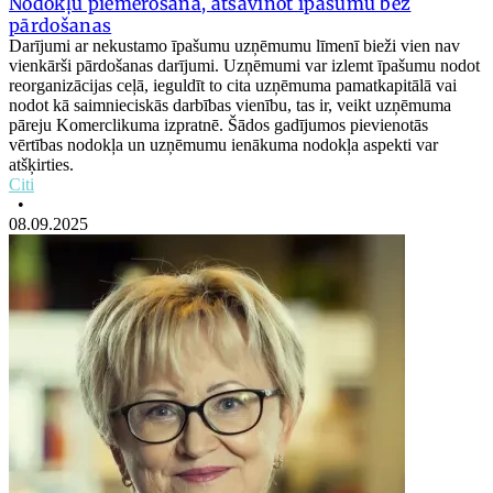
Nodokļu piemērošana, atsavinot īpašumu bez
pārdošanas
Darījumi ar nekustamo īpašumu uzņēmumu līmenī bieži vien nav
vienkārši pārdošanas darījumi. Uzņēmumi var izlemt īpašumu nodot
reorganizācijas ceļā, ieguldīt to cita uzņēmuma pamatkapitālā vai
nodot kā saimnieciskās darbības vienību, tas ir, veikt uzņēmuma
pāreju Komerclikuma izpratnē. Šādos gadījumos pievienotās
vērtības nodokļa un uzņēmumu ienākuma nodokļa aspekti var
atšķirties.
Citi
•
08.09.2025