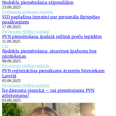
Nodokļu piemērošana stipendijām
23.09.2025
Uzņēmumu ienākuma nodoklis
VID paplašina izpratni par personāla ilgtspējas
pasākumiem
17.09.2025
Pievienotās vērtības nodoklis
PVN piemērošana īpašajā režīmā preču iegādēm
11.09.2025
Citi
Nodokļu piemērošana, atsavinot īpašumu bez
pārdošanas
08.09.2025
Pievienotās vērtības nodoklis
PVN reģistrācijas pienākums ārzemju būvniekam
Latvijā
05.09.2025
Pievienotās vērtības nodoklis
Īre dienesta viesnīcā – vai piemērojams PVN
atbrīvojums?
03.09.2025