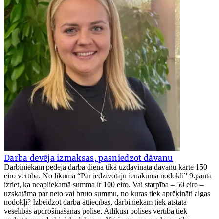
Darba devēja izmaksas, pasniedzot dāvanu
Darbiniekam pēdējā darba dienā tika uzdāvināta dāvanu karte 150
eiro vērtībā. No likuma “Par iedzīvotāju ienākuma nodokli” 9.panta
izriet, ka neapliekamā summa ir 100 eiro. Vai starpība – 50 eiro –
uzskatāma par neto vai bruto summu, no kuras tiek aprēķināti algas
nodokļi? Izbeidzot darba attiecības, darbiniekam tiek atstāta
veselības apdrošināšanas polise. Atlikusī polises vērtība tiek