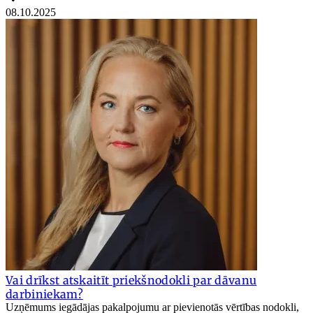
08.10.2025
Vai drīkst atskaitīt priekšnodokli par dāvanu
darbiniekam?
Uzņēmums iegādājas pakalpojumu ar pievienotās vērtības nodokli,