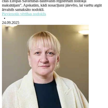
citas Eiropas Savienības dalībvalsts reģistrētam nodokļa
maksātājam”. Apskatām, kādi nosacījumi jāievēro, lai varētu atgūt
ārvalstīs samaksāto nodokli.
Pievienotās vērtības nodoklis
•
24.09.2025