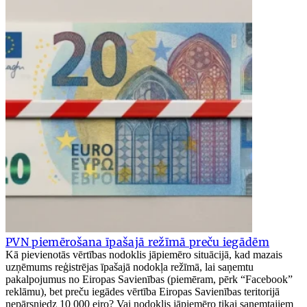
PVN piemērošana īpašajā režīmā preču iegādēm
Kā pievienotās vērtības nodoklis jāpiemēro situācijā, kad mazais
uzņēmums reģistrējas īpašajā nodokļa režīmā, lai saņemtu
pakalpojumus no Eiropas Savienības (piemēram, pērk “Facebook”
reklāmu), bet preču iegādes vērtība Eiropas Savienības teritorijā
nepārsniedz 10 000 eiro? Vai nodoklis jāpiemēro tikai saņemtajiem