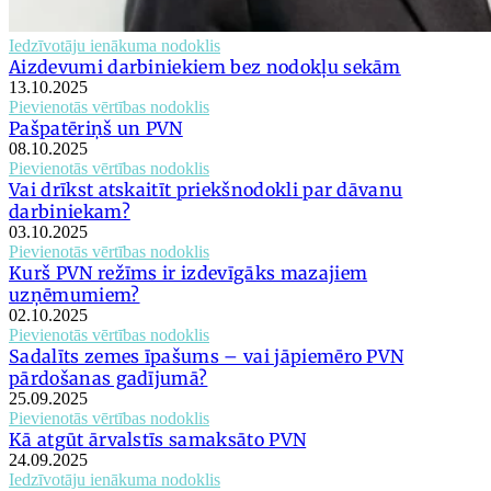
Iedzīvotāju ienākuma nodoklis
Aizdevumi darbiniekiem bez nodokļu sekām
13.10.2025
Pievienotās vērtības nodoklis
Pašpatēriņš un PVN
08.10.2025
Pievienotās vērtības nodoklis
Vai drīkst atskaitīt priekšnodokli par dāvanu
darbiniekam?
03.10.2025
Pievienotās vērtības nodoklis
Kurš PVN režīms ir izdevīgāks mazajiem
uzņēmumiem?
02.10.2025
Pievienotās vērtības nodoklis
Sadalīts zemes īpašums – vai jāpiemēro PVN
pārdošanas gadījumā?
25.09.2025
Pievienotās vērtības nodoklis
Kā atgūt ārvalstīs samaksāto PVN
24.09.2025
Iedzīvotāju ienākuma nodoklis