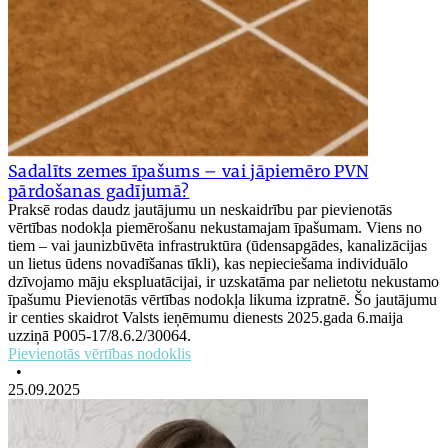
Sadalīts zemes īpašums – vai jāpiemēro PVN
pārdošanas gadījumā?
Praksē rodas daudz jautājumu un neskaidrību par pievienotās
vērtības nodokļa piemērošanu nekustamajam īpašumam. Viens no
tiem – vai jaunizbūvēta infrastruktūra (ūdensapgādes, kanalizācijas
un lietus ūdens novadīšanas tīkli), kas nepieciešama individuālo
dzīvojamo māju ekspluatācijai, ir uzskatāma par nelietotu nekustamo
īpašumu Pievienotās vērtības nodokļa likuma izpratnē. Šo jautājumu
ir centies skaidrot Valsts ieņēmumu dienests 2025.gada 6.maija
uzziņā P005-17/8.6.2/30064.
Pievienotās vērtības nodoklis
•
25.09.2025