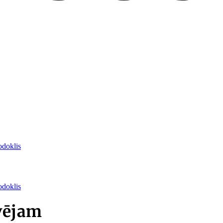
odoklis
odoklis
evējam