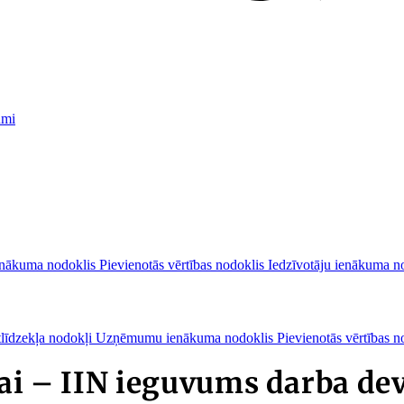
umi
nākuma nodoklis
Pievienotās vērtības nodoklis
Iedzīvotāju ienākuma n
tlīdzekļa nodokļi
Uzņēmumu ienākuma nodoklis
Pievienotās vērtības n
bai – IIN ieguvums darba d