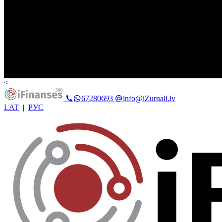
<
67280693
info@iZurnali.lv
LAT
|
РУС