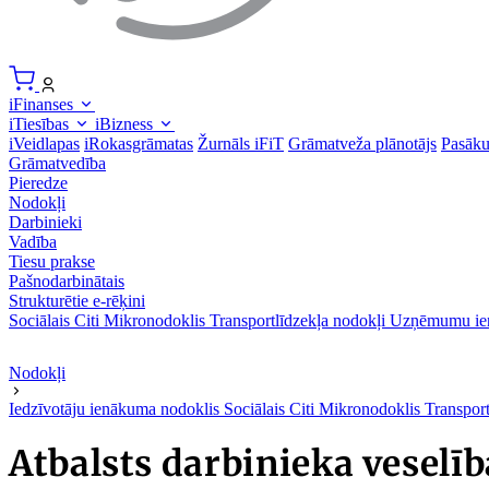
iFinanses
iTiesības
iBizness
iVeidlapas
iRokasgrāmatas
Žurnāls iFiT
Grāmatveža plānotājs
Pasāk
Grāmatvedība
Pieredze
Nodokļi
Darbinieki
Vadība
Tiesu prakse
Pašnodarbinātais
Strukturētie e-rēķini
Sociālais
Citi
Mikronodoklis
Transportlīdzekļa nodokļi
Uzņēmumu ie
Nodokļi
Iedzīvotāju ienākuma nodoklis
Sociālais
Citi
Mikronodoklis
Transpor
Atbalsts darbinieka veselī