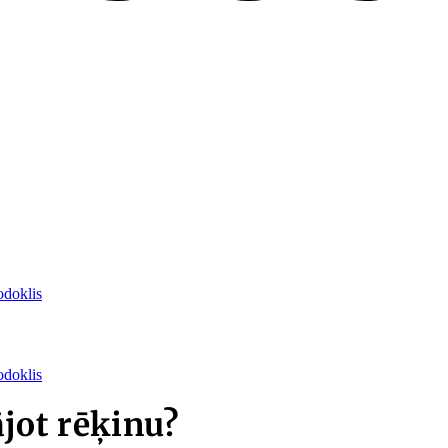
odoklis
odoklis
jot rēķinu?