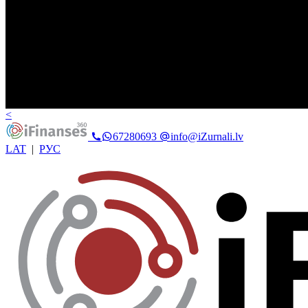
<
67280693
info@iZurnali.lv
LAT
|
РУС