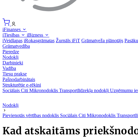
iFinanses
iTiesības
iBizness
iVeidlapas
iRokasgrāmatas
Žurnāls iFiT
Grāmatveža plānotājs
Pasāk
Grāmatvedība
Pieredze
Nodokļi
Darbinieki
Vadība
Tiesu prakse
Pašnodarbinātais
Strukturētie e-rēķini
Sociālais
Citi
Mikronodoklis
Transportlīdzekļa nodokļi
Uzņēmumu ie
Nodokļi
Pievienotās vērtības nodoklis
Sociālais
Citi
Mikronodoklis
Transportl
Kad atskaitāms priekšnodo