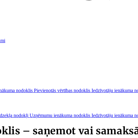
umi
nākuma nodoklis
Pievienotās vērtības nodoklis
Iedzīvotāju ienākuma n
īdzekļa nodokļi
Uzņēmumu ienākuma nodoklis
Iedzīvotāju ienākuma n
klis – saņemot vai samaksā