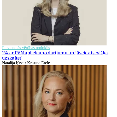
Pievienotās vērtības nodoklis
1% ar PVN apliekamo darījumu un jāveic atsevišķa
uzskaite?
Natālija Ķīse • Kristīne Erele