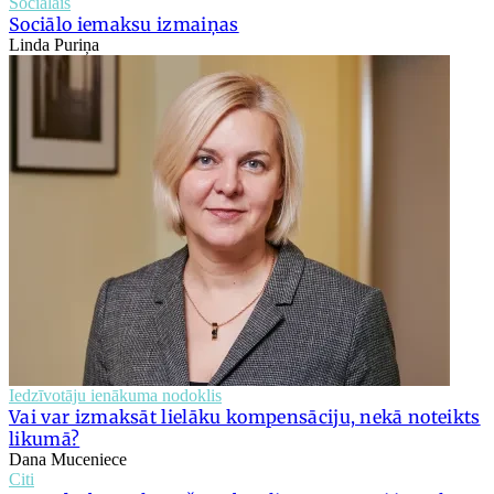
Sociālais
Sociālo iemaksu izmaiņas
Linda Puriņa
Iedzīvotāju ienākuma nodoklis
Vai var izmaksāt lielāku kompensāciju, nekā noteikts
likumā?
Dana Muceniece
Citi