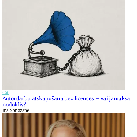
Citi
Autordarbu atskaņošana bez licences – vai jāmaksā
nodoklis?
Ina Spridzāne