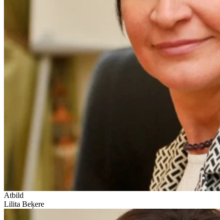
Atbild
Lilita Beķere