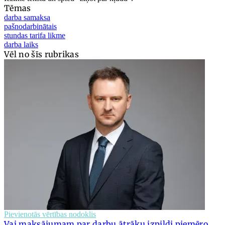
Tēmas
darba samaksa
pašnodarbinātais
stundas tarifa likme
darba laiks
Vēl no šīs rubrikas
Pievienotās vērtības nodoklis
Vai maksājumam par darbu ātrāku izpildi piemēro