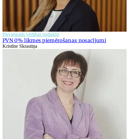
Pievienotās vērtības nodoklis
PVN 0% likmes piemērošanas nosacījumi
Kristīne Skrastiņa