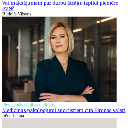
Vai maksājumam par darbu ātrāku izpildi piemēro
PVN?
Rūdolfs Vilsons
Pievienotās vērtības nodoklis
Medicīnas pakalpojumi sportistiem citā Eiropas valstī
Irēna Lejiņa