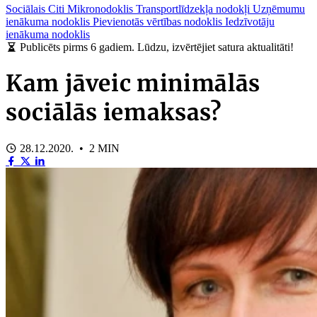
Sociālais
Citi
Mikronodoklis
Transportlīdzekļa nodokļi
Uzņēmumu
ienākuma nodoklis
Pievienotās vērtības nodoklis
Iedzīvotāju
ienākuma nodoklis
Publicēts pirms 6 gadiem. Lūdzu, izvērtējiet satura aktualitāti!
Kam jāveic minimālās
sociālās iemaksas?
28.12.2020. • 2 MIN