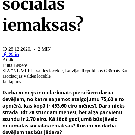
sociālās
iemaksas?
28.12.2020. • 2 MIN
Atbild
Lilita Beķere
SIA "NUMERI" valdes locekle, Latvijas Republikas Grāmatvežu
asociācijas valdes locekle
Jautājums
Darba ņēmējs ir nodarbināts pie sešiem darba
devējiem, no katra saņemot atalgojumu 75,60 eiro
apmērā, kas kopā ir 453,60 eiro mēnesī. Darbinieks
strādā līdz 28 stundām mēnesī, bet alga par vienu
stundu ir 2,70 eiro. Kā šādā gadījumā būs jāveic
minimālās sociālās iemaksas? Kuram no darba
devējiem tas būs jādara?