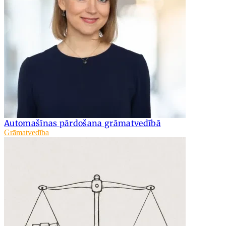
Automašīnas pārdošana grāmatvedībā
Grāmatvedība