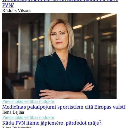
PVN?
Rūdolfs Vilsons
Pievienotās vērtības nodoklis
Medicīnas pakalpojumi sportistiem citā Eiropas valstī
Irēna Lejiņa
Pievienotās vērtības nodoklis
Kāda PVN likme jāpiemēro, pārdodot māju?