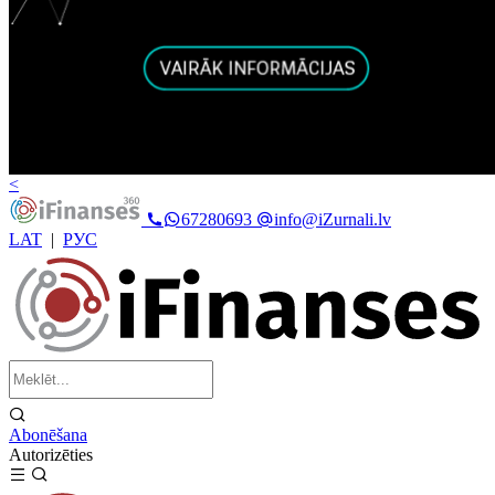
<
67280693
info@iZurnali.lv
LAT
|
РУС
Abonēšana
Autorizēties