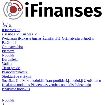
iFinanses
iTiesības
iBizness
iVeidlapas
iRokasgrāmatas
Žurnāls iFiT
Grāmatveža plānotājs
Pasākumi
Grāmatvedība
Pieredze
Nodokļi
Darbinieki
Vadība
Tiesu prakse
Pašnodarbinātais
Strukturētie e-rēķini
Sociālais
Citi
Mikronodoklis
Transportlīdzekļa nodokļi
Uzņēmumu
ienākuma nodoklis
Pievienotās vērtības nodoklis
Iedzīvotāju
ienākuma nodoklis
Nodokļi