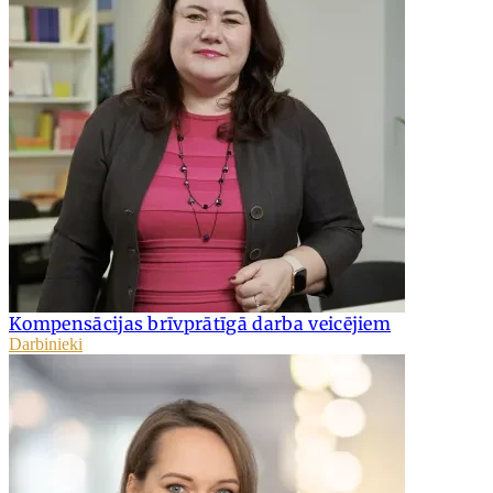
Kompensācijas brīvprātīgā darba veicējiem
Darbinieki