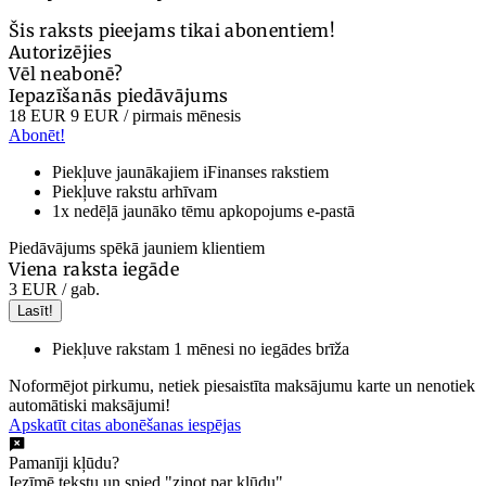
Šis raksts pieejams tikai abonentiem!
Autorizējies
Vēl neabonē?
Iepazīšanās piedāvājums
18 EUR
9 EUR
/ pirmais mēnesis
Abonēt!
Piekļuve jaunākajiem iFinanses rakstiem
Piekļuve rakstu arhīvam
1x nedēļā jaunāko tēmu apkopojums e-pastā
Piedāvājums spēkā jauniem klientiem
Viena raksta iegāde
3 EUR
/ gab.
Lasīt!
Piekļuve rakstam 1 mēnesi no iegādes brīža
Noformējot pirkumu, netiek piesaistīta maksājumu karte un nenotiek
automātiski maksājumi!
Apskatīt citas abonēšanas iespējas
Pamanīji kļūdu?
Iezīmē tekstu un spied "ziņot par kļūdu".