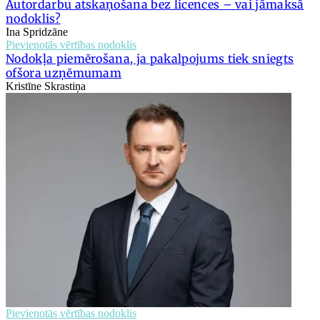
Autordarbu atskaņošana bez licences – vai jāmaksā
nodoklis?
Ina Spridzāne
Pievienotās vērtības nodoklis
Nodokļa piemērošana, ja pakalpojums tiek sniegts
ofšora uzņēmumam
Kristīne Skrastiņa
Pievienotās vērtības nodoklis