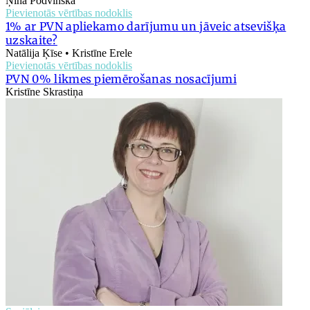
Ņina Podvinska
Pievienotās vērtības nodoklis
1% ar PVN apliekamo darījumu un jāveic atsevišķa
uzskaite?
Natālija Ķīse • Kristīne Erele
Pievienotās vērtības nodoklis
PVN 0% likmes piemērošanas nosacījumi
Kristīne Skrastiņa