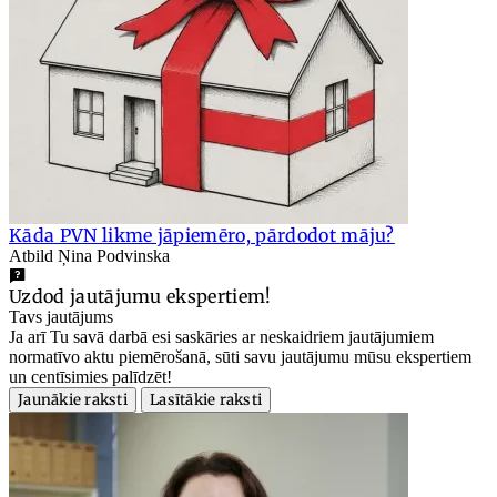
Kāda PVN likme jāpiemēro, pārdodot māju?
Atbild Ņina Podvinska
Uzdod jautājumu ekspertiem!
Tavs jautājums
Ja arī Tu savā darbā esi saskāries ar neskaidriem jautājumiem
normatīvo aktu piemērošanā, sūti savu jautājumu mūsu ekspertiem
un centīsimies palīdzēt!
Jaunākie raksti
Lasītākie raksti