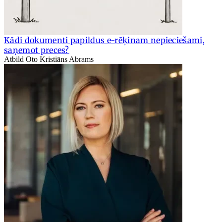
Kādi dokumenti papildus e-rēķinam nepieciešami,
saņemot preces?
Atbild Oto Kristiāns Abrams