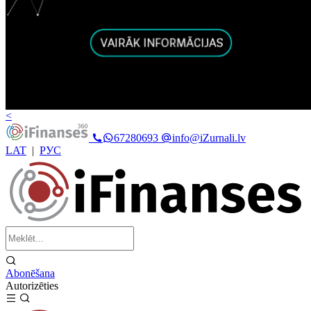
<
67280693
info@iZurnali.lv
LAT
|
РУС
Abonēšana
Autorizēties