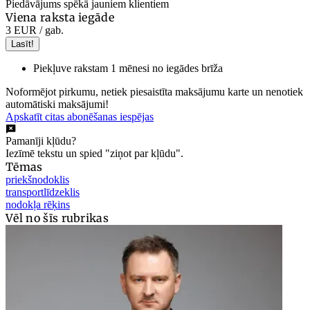
Piedāvājums spēkā jauniem klientiem
Viena raksta iegāde
3 EUR
/ gab.
Lasīt!
Piekļuve rakstam 1 mēnesi no iegādes brīža
Noformējot pirkumu, netiek piesaistīta maksājumu karte un nenotiek
automātiski maksājumi!
Apskatīt citas abonēšanas iespējas
Pamanīji kļūdu?
Iezīmē tekstu un spied "ziņot par kļūdu".
Tēmas
priekšnodoklis
transportlīdzeklis
nodokļa rēķins
Vēl no šīs rubrikas