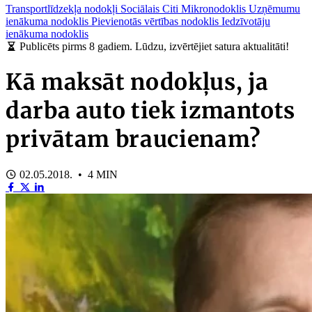
Transportlīdzekļa nodokļi
Sociālais
Citi
Mikronodoklis
Uzņēmumu
ienākuma nodoklis
Pievienotās vērtības nodoklis
Iedzīvotāju
ienākuma nodoklis
Publicēts pirms 8 gadiem. Lūdzu, izvērtējiet satura aktualitāti!
Kā maksāt nodokļus, ja
darba auto tiek izmantots
privātam braucienam?
02.05.2018. • 4 MIN