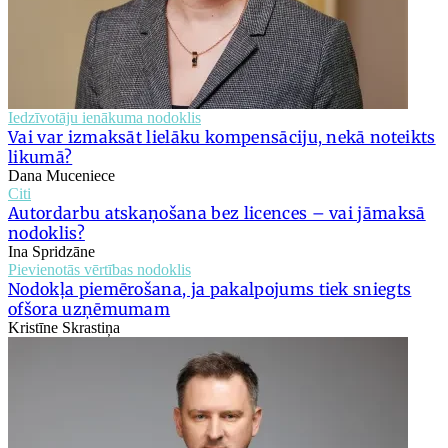
Iedzīvotāju ienākuma nodoklis
Vai var izmaksāt lielāku kompensāciju, nekā noteikts
likumā?
Dana Muceniece
Citi
Autordarbu atskaņošana bez licences – vai jāmaksā
nodoklis?
Ina Spridzāne
Pievienotās vērtības nodoklis
Nodokļa piemērošana, ja pakalpojums tiek sniegts
ofšora uzņēmumam
Kristīne Skrastiņa