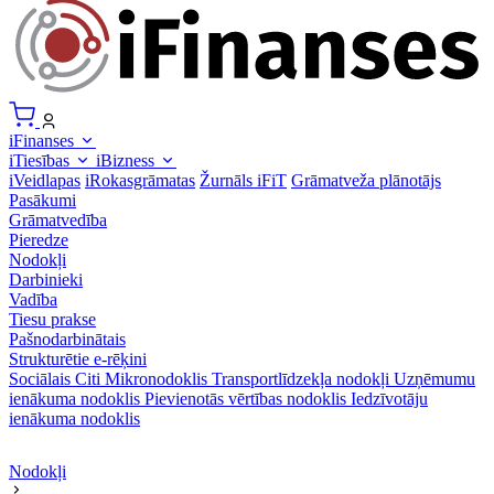
iFinanses
iTiesības
iBizness
iVeidlapas
iRokasgrāmatas
Žurnāls iFiT
Grāmatveža plānotājs
Pasākumi
Grāmatvedība
Pieredze
Nodokļi
Darbinieki
Vadība
Tiesu prakse
Pašnodarbinātais
Strukturētie e-rēķini
Sociālais
Citi
Mikronodoklis
Transportlīdzekļa nodokļi
Uzņēmumu
ienākuma nodoklis
Pievienotās vērtības nodoklis
Iedzīvotāju
ienākuma nodoklis
Nodokļi