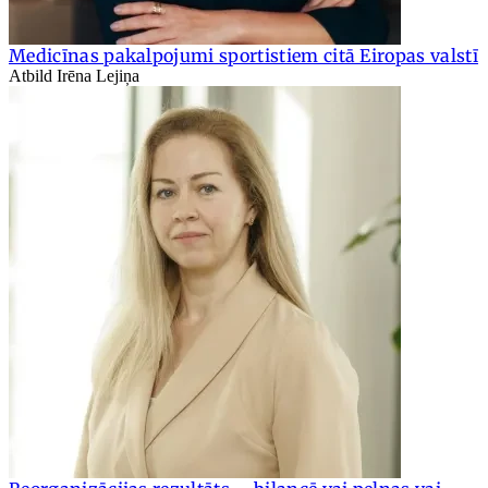
Medicīnas pakalpojumi sportistiem citā Eiropas valstī
Atbild Irēna Lejiņa