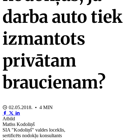
darba auto tiek
izmantots
privātam
braucienam?
02.05.2018. • 4 MIN
Atbild
Matīss Kodoliņš
SIA "Kodoliņš" valdes loceklis,
sertificēts nodokļu konsultants