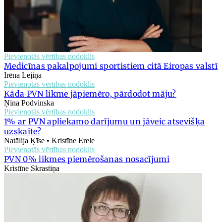
Pievienotās vērtības nodoklis
Medicīnas pakalpojumi sportistiem citā Eiropas valstī
Irēna Lejiņa
Pievienotās vērtības nodoklis
Kāda PVN likme jāpiemēro, pārdodot māju?
Ņina Podvinska
Pievienotās vērtības nodoklis
1% ar PVN apliekamo darījumu un jāveic atsevišķa
uzskaite?
Natālija Ķīse • Kristīne Erele
Pievienotās vērtības nodoklis
PVN 0% likmes piemērošanas nosacījumi
Kristīne Skrastiņa