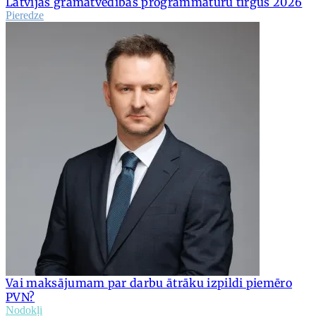
Latvijas grāmatvedības programmatūru tirgus 2026
Pieredze
Vai maksājumam par darbu ātrāku izpildi piemēro
PVN?
Nodokļi