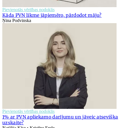
Pievienotās vērtības nodoklis
Kāda PVN likme jāpiemēro, pārdodot māju?
Ņina Podvinska
Pievienotās vērtības nodoklis
1% ar PVN apliekamo darījumu un jāveic atsevišķa
uzskaite?
Natālija Ķīse • Kristīne Erele