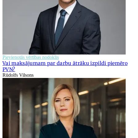
Pievienotās vērtības nodoklis
Vai maksājumam par darbu ātrāku izpildi piemēro
PVN?
Rūdolfs Vilsons