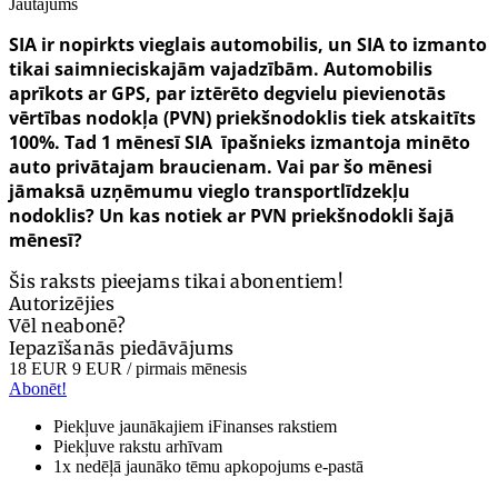
Jautājums
SIA ir nopirkts vieglais automobilis, un SIA to izmanto
tikai saimnieciskajām vajadzībām. Automobilis
aprīkots ar GPS, par iztērēto degvielu pievienotās
vērtības nodokļa (PVN) priekšnodoklis tiek atskaitīts
100%. Tad 1 mēnesī SIA īpašnieks izmantoja minēto
auto privātajam braucienam. Vai par šo mēnesi
jāmaksā uzņēmumu vieglo transportlīdzekļu
nodoklis? Un kas notiek ar PVN priekšnodokli šajā
mēnesī?
Šis raksts pieejams tikai abonentiem!
Autorizējies
Vēl neabonē?
Iepazīšanās piedāvājums
18 EUR
9 EUR
/ pirmais mēnesis
Abonēt!
Piekļuve jaunākajiem iFinanses rakstiem
Piekļuve rakstu arhīvam
1x nedēļā jaunāko tēmu apkopojums e-pastā