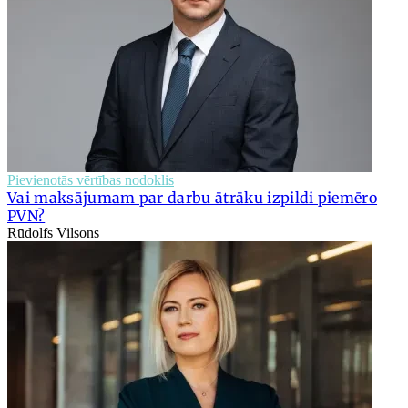
Pievienotās vērtības nodoklis
Vai maksājumam par darbu ātrāku izpildi piemēro
PVN?
Rūdolfs Vilsons