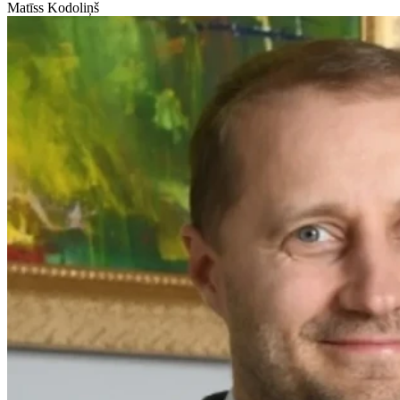
Matīss Kodoliņš