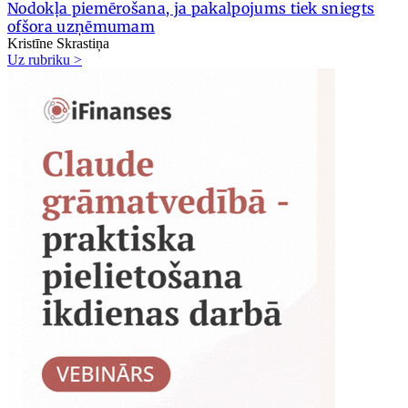
Nodokļa piemērošana, ja pakalpojums tiek sniegts
ofšora uzņēmumam
Kristīne Skrastiņa
Uz rubriku >