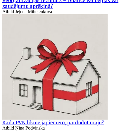
Reorganizācijas rezultāts – bilancē vai peļņas vai
zaudējumu aprēķinā?
Atbild Jeļena Mihejenkova
Kāda PVN likme jāpiemēro, pārdodot māju?
Atbild Ņina Podvinska