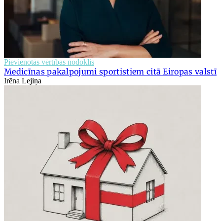
Pievienotās vērtības nodoklis
Medicīnas pakalpojumi sportistiem citā Eiropas valstī
Irēna Lejiņa