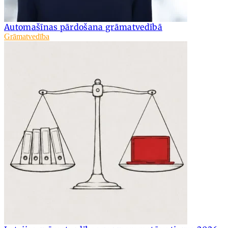
Automašīnas pārdošana grāmatvedībā
Grāmatvedība