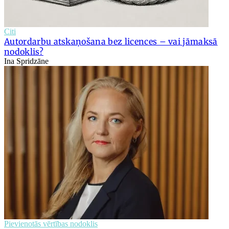
Citi
Autordarbu atskaņošana bez licences – vai jāmaksā
nodoklis?
Ina Spridzāne
Pievienotās vērtības nodoklis