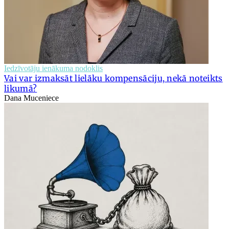
Iedzīvotāju ienākuma nodoklis
Vai var izmaksāt lielāku kompensāciju, nekā noteikts
likumā?
Dana Muceniece