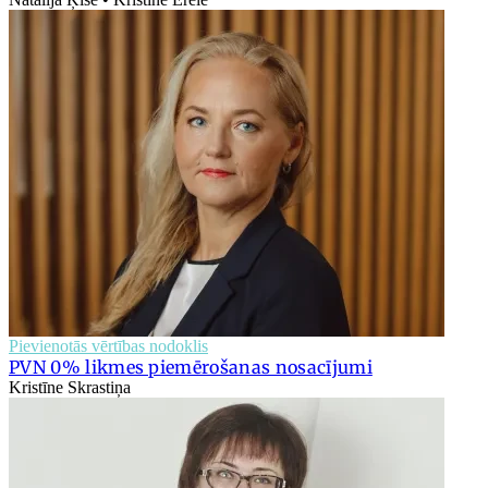
Pievienotās vērtības nodoklis
PVN 0% likmes piemērošanas nosacījumi
Kristīne Skrastiņa