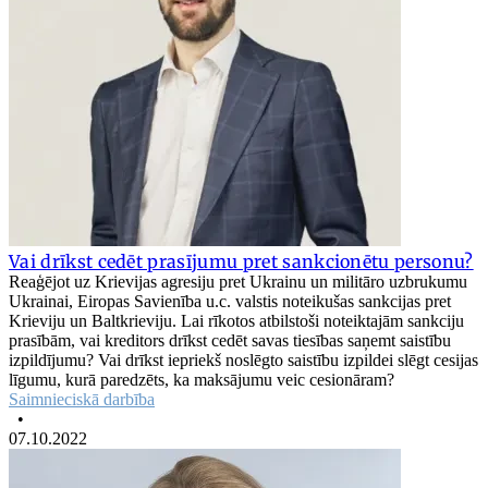
Vai drīkst cedēt prasījumu pret sankcionētu personu?
Reaģējot uz Krievijas agresiju pret Ukrainu un militāro uzbrukumu
Ukrainai, Eiropas Savienība u.c. valstis noteikušas sankcijas pret
Krieviju un Baltkrieviju. Lai rīkotos atbilstoši noteiktajām sankciju
prasībām, vai kreditors drīkst cedēt savas tiesības saņemt saistību
izpildījumu? Vai drīkst iepriekš noslēgto saistību izpildei slēgt cesijas
līgumu, kurā paredzēts, ka maksājumu veic cesionāram?
Saimnieciskā darbība
•
07.10.2022