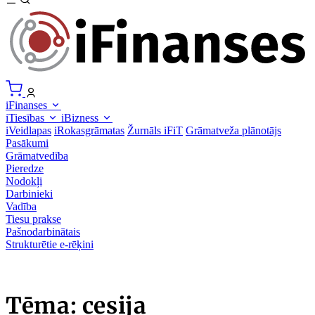
iFinanses
iTiesības
iBizness
iVeidlapas
iRokasgrāmatas
Žurnāls iFiT
Grāmatveža plānotājs
Pasākumi
Grāmatvedība
Pieredze
Nodokļi
Darbinieki
Vadība
Tiesu prakse
Pašnodarbinātais
Strukturētie e-rēķini
Tēma: cesija