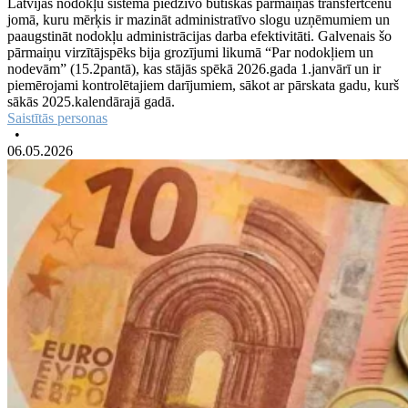
Latvijas nodokļu sistēma piedzīvo būtiskas pārmaiņas transfertcenu
jomā, kuru mērķis ir mazināt administratīvo slogu uzņēmumiem un
paaugstināt nodokļu administrācijas darba efektivitāti. Galvenais šo
pārmaiņu virzītājspēks bija grozījumi likumā “Par nodokļiem un
nodevām” (15.2pantā), kas stājās spēkā 2026.gada 1.janvārī un ir
piemērojami kontrolētajiem darījumiem, sākot ar pārskata gadu, kurš
sākās 2025.kalendārajā gadā.
Saistītās personas
•
06.05.2026