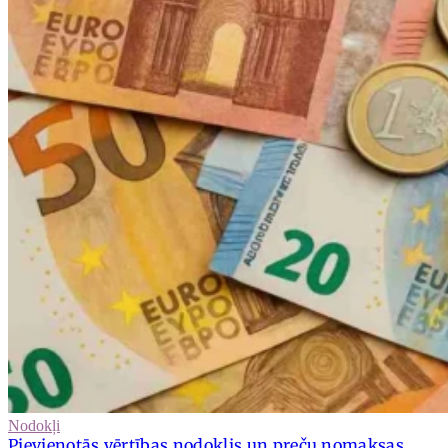
Nodokļi
Pievienotās vērtības nodoklis un preču nomaksas