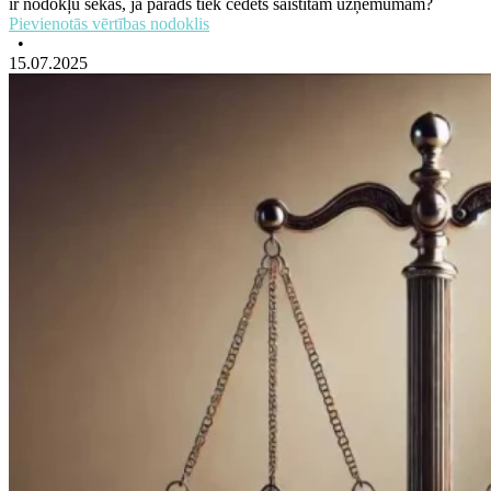
ir nodokļu sekas, ja parāds tiek cedēts saistītam uzņēmumam?
Pievienotās vērtības nodoklis
•
15.07.2025