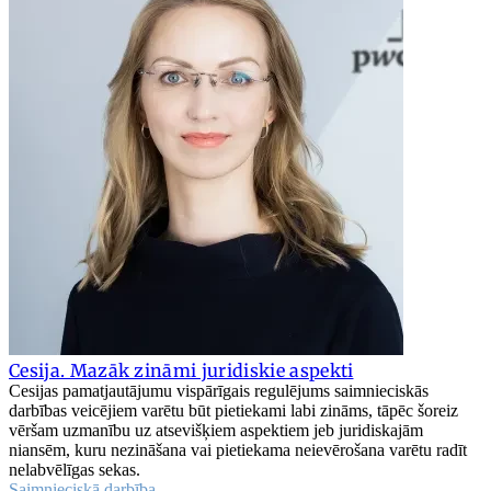
Cesija. Mazāk zināmi juridiskie aspekti
Cesijas pamatjautājumu vispārīgais regulējums saimnieciskās
darbības veicējiem varētu būt pietiekami labi zināms, tāpēc šoreiz
vēršam uzmanību uz atsevišķiem aspektiem jeb juridiskajām
niansēm, kuru nezināšana vai pietiekama neievērošana varētu radīt
nelabvēlīgas sekas.
Saimnieciskā darbība