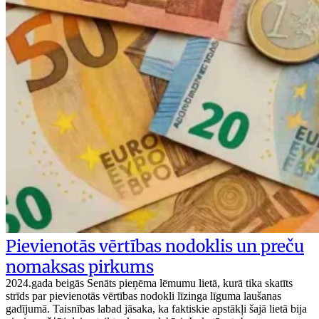
Pievienotās vērtības nodoklis un preču
nomaksas pirkums
2024.gada beigās Senāts pieņēma lēmumu lietā, kurā tika skatīts
strīds par pievienotās vērtības nodokli līzinga līguma laušanas
gadījumā. Taisnības labad jāsaka, ka faktiskie apstākļi šajā lietā bija