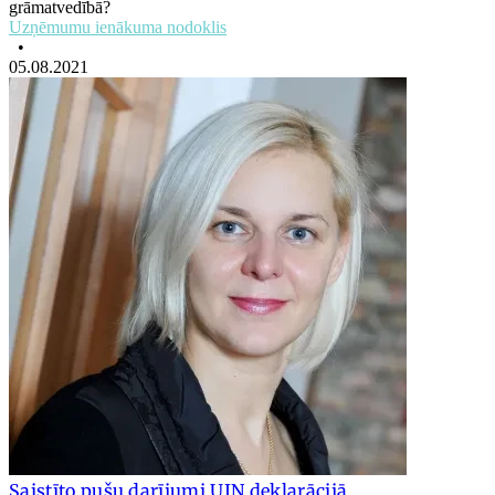
grāmatvedībā?
Uzņēmumu ienākuma nodoklis
•
05.08.2021
Saistīto pušu darījumi UIN deklarācijā