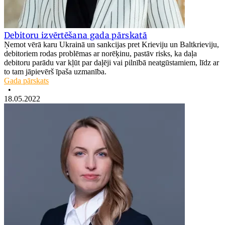
Debitoru izvērtēšana gada pārskatā
Ņemot vērā karu Ukrainā un sankcijas pret Krieviju un Baltkrieviju,
debitoriem rodas problēmas ar norēķinu, pastāv risks, ka daļa
debitoru parādu var kļūt par daļēji vai pilnībā neatgūstamiem, līdz ar
to tam jāpievērš īpaša uzmanība.
Gada pārskats
•
18.05.2022