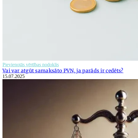
Pievienotās vērtības nodoklis
Vai var atgūt samaksāto PVN, ja parāds ir cedēts?
15.07.2025