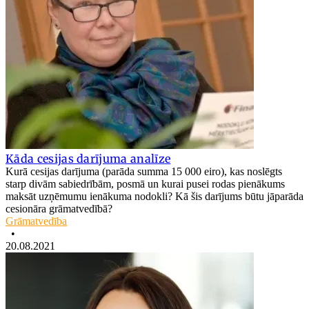
Kāda cesijas darījuma analīze
Kurā cesijas darījuma (parāda summa 15 000 eiro), kas noslēgts
starp divām sabiedrībām, posmā un kurai pusei rodas pienākums
maksāt uzņēmumu ienākuma nodokli? Kā šis darījums būtu jāparāda
cesionāra grāmatvedībā?
Grāmatvedība
•
20.08.2021