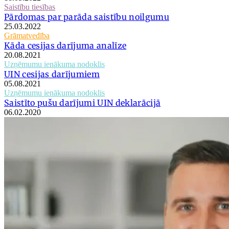
Saistību tiesības
Pārdomas par parāda saistību noilgumu
25.03.2022
Grāmatvedība
Kāda cesijas darījuma analīze
20.08.2021
Uzņēmumu ienākuma nodoklis
UIN cesijas darījumiem
05.08.2021
Uzņēmumu ienākuma nodoklis
Saistīto pušu darījumi UIN deklarācijā
06.02.2020