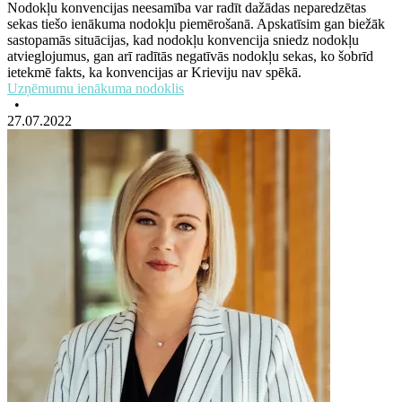
Nodokļu konvencijas neesamība var radīt dažādas neparedzētas
sekas tiešo ienākuma nodokļu piemērošanā. Apskatīsim gan biežāk
sastopamās situācijas, kad nodokļu konvencija sniedz nodokļu
atvieglojumus, gan arī radītās negatīvās nodokļu sekas, ko šobrīd
ietekmē fakts, ka konvencijas ar Krieviju nav spēkā.
Uzņēmumu ienākuma nodoklis
•
27.07.2022