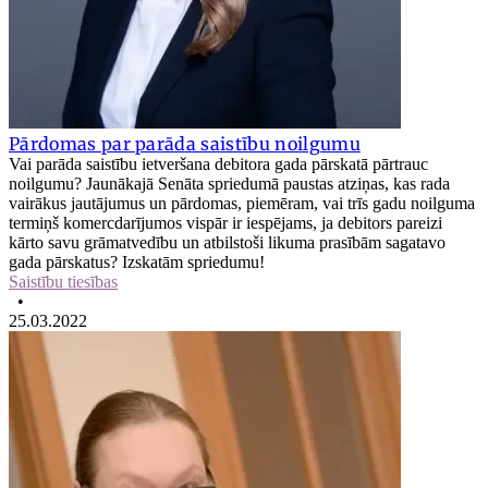
Pārdomas par parāda saistību noilgumu
Vai parāda saistību ietveršana debitora gada pārskatā pārtrauc
noilgumu? Jaunākajā Senāta spriedumā paustas atziņas, kas rada
vairākus jautājumus un pārdomas, piemēram, vai trīs gadu noilguma
termiņš komercdarījumos vispār ir iespējams, ja debitors pareizi
kārto savu grāmatvedību un atbilstoši likuma prasībām sagatavo
gada pārskatus? Izskatām spriedumu!
Saistību tiesības
•
25.03.2022