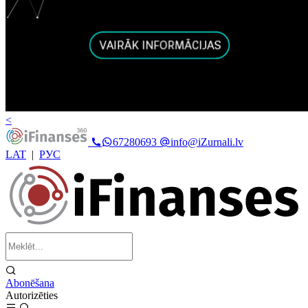
<
67280693
info@iZurnali.lv
LAT
|
РУС
Abonēšana
Autorizēties