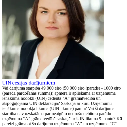
UIN cesijas darījumiem
Vai darījuma starpība 49 000 eiro (50 000 eiro (parāds) - 1000 eiro
(parāda pārdošanas summa)) apmērā ir apliekama ar uzņēmuma
ienākuma nodokli (UIN) cedenta "A" grāmatvedībā un
atspoguļojama UIN deklarācijā? Saskaņā ar kuru Uzņēmumu
ienākuma nodokļa likuma (UIN likums) pantu? Vai šī darījuma
starpība nav uzskatāma par neatgūto nedrošo debitora parādu
uzņēmuma "A" grāmatvedībā saskaņā ar UIN likuma 9. pantu? Kā
pareizi grāmatot šo darījumu uzņēmuma "A" un uzņēmuma "C"