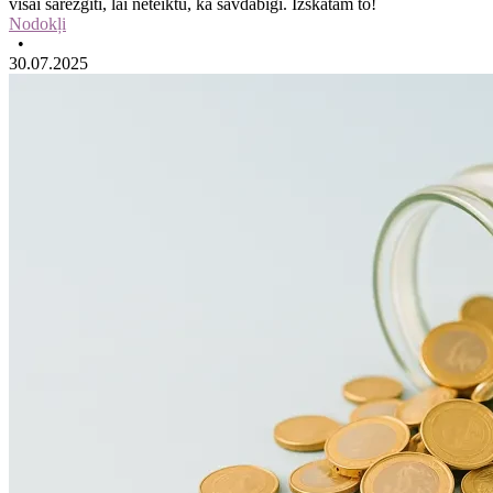
visai sarežģīti, lai neteiktu, ka savdabīgi. Izskatām to!
Nodokļi
•
30.07.2025