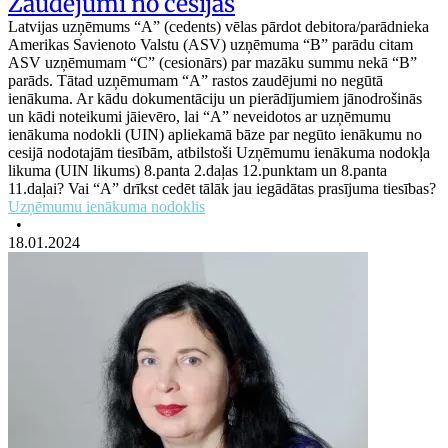
Zaudējumi no cesijas
Latvijas uzņēmums “A” (cedents) vēlas pārdot debitora/parādnieka
Amerikas Savienoto Valstu (ASV) uzņēmuma “B” parādu citam
ASV uzņēmumam “C” (cesionārs) par mazāku summu nekā “B”
parāds. Tātad uzņēmumam “A” rastos zaudējumi no negūtā
ienākuma. Ar kādu dokumentāciju un pierādījumiem jānodrošinās
un kādi noteikumi jāievēro, lai “A” neveidotos ar uzņēmumu
ienākuma nodokli (UIN) apliekamā bāze par negūto ienākumu no
cesijā nodotajām tiesībām, atbilstoši Uzņēmumu ienākuma nodokļa
likuma (UIN likums) 8.panta 2.daļas 12.punktam un 8.panta
11.daļai? Vai “A” drīkst cedēt tālāk jau iegādātas prasījuma tiesības?
Uzņēmumu ienākuma nodoklis
•
18.01.2024