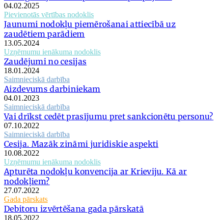
04.02.2025
Pievienotās vērtības nodoklis
Jaunumi nodokļu piemērošanai attiecībā uz
zaudētiem parādiem
13.05.2024
Uzņēmumu ienākuma nodoklis
Zaudējumi no cesijas
18.01.2024
Saimnieciskā darbība
Aizdevums darbiniekam
04.01.2023
Saimnieciskā darbība
Vai drīkst cedēt prasījumu pret sankcionētu personu?
07.10.2022
Saimnieciskā darbība
Cesija. Mazāk zināmi juridiskie aspekti
10.08.2022
Uzņēmumu ienākuma nodoklis
Apturēta nodokļu konvencija ar Krieviju. Kā ar
nodokļiem?
27.07.2022
Gada pārskats
Debitoru izvērtēšana gada pārskatā
18.05.2022