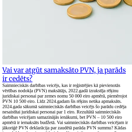
Vai var atgūt samaksāto PVN, ja parāds
ir cedēts?
Saimnieciskās darbības veicējs, kas ir reģistrējies kā pievienotās
vērtības nodokļa (PVN) maksātājs, 2022.gadā izrakstīja rēķinu
juridiskai personai par zemes nomu 50 000 eiro apmērā, piemērojot
PVN 10 500 eiro. Līdz 2024.gadam šis rēķins netika apmaksāts.
2024.gada sākumā saimnieciskās darbības veicējs šo parādu cedēja
nesaistītai juridiskai personai par 1 eiro. Rezultātā saimnieciskās
darbības veicējam samazinājās ienākumi, bet PVN – 10 500 eiro
apmērā ir iemaksāts budžetā. Vai saimnieciskās darbības veicējam ir
jākoriģē PVN deklarācija par zaudētā parāda PVN summu? Kādas