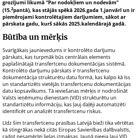
grozījumi likumā “Par nodokļiem un nodevām”
2
(15.
pantā), kas stājās spēkā 2026.gada 1.janvārī un ir
piemērojami kontrolētajiem darījumiem, sākot ar
pārskata gadu, kurš sākās 2025.kalendārajā gadā.
Būtība un mērķis
Svarīgākais jaunievedums ir kontrolēto darījumu
pārskats, kas turpmāk būs centrālais elements
paplašinātajā transfertcenu dokumentācijas sistēmā.
Kontrolēto darījumu pārskats ir transfertcenu
dokumentācija strukturētu datu formā, kas kalpo kā īss
un standartizēts vietējās transfertcenu dokumentācijas
datu kopsavilkums. Tā ieviešanas mērķis ir nodrošināt
Valsts ieņēmumu dienestam (VID) strukturētu un
standartizētu informāciju, kas ļauj daļēji automatizēti
identificēt un analizēt transfertcenu riskus.
Līdz šim transfertcenu prasības Latvijā bieži tika vērtētas
kā stingrākas nekā citās Eiropas Savienības dalībvalstīs,
radot nesamērīgi lielas izmaksas. Jaunā pieeja ļauj VID