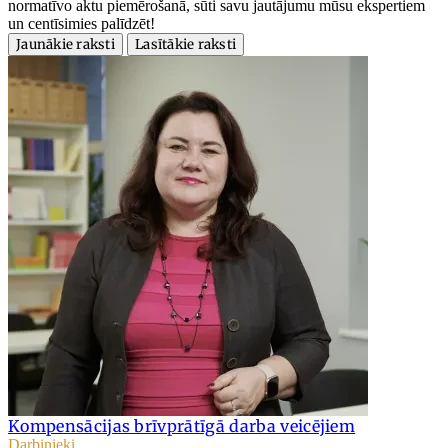
normatīvo aktu piemērošanā, sūti savu jautājumu mūsu ekspertiem
un centīsimies palīdzēt!
Jaunākie raksti
Lasītākie raksti
Kompensācijas brīvprātīgā darba veicējiem
Darbinieki