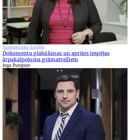
Saimnieciskā darbība
Dokumentu glabāšanas un aprites iespējas
ārpakalpojuma grāmatvežiem
Inga Pumpure