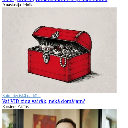
Anastasija Jeļņika
Saimnieciskā darbība
Vai VID zina vairāk, nekā domājam?
Kristers Zālītis