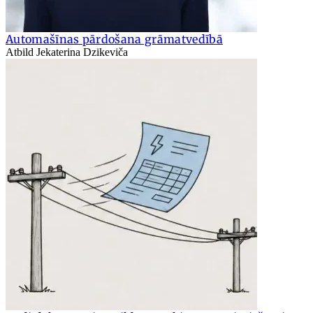
Automašīnas pārdošana grāmatvedībā
Atbild Jekaterina Dzikeviča