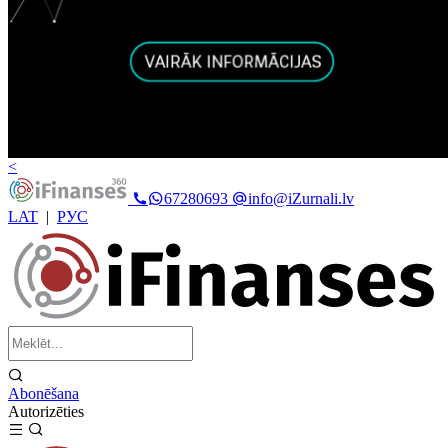
<
67280693
info@iZurnali.lv
LAT
|
РУС
Abonēšana
Autorizēties