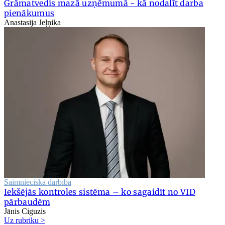
Grāmatvedis mazā uzņēmumā - kā nodalīt darba
pienākumus
Anastasija Jeļņika
Saimnieciskā darbība
Iekšējās kontroles sistēma – ko sagaidīt no VID
pārbaudēm
Jānis Ciguzis
Uz rubriku >