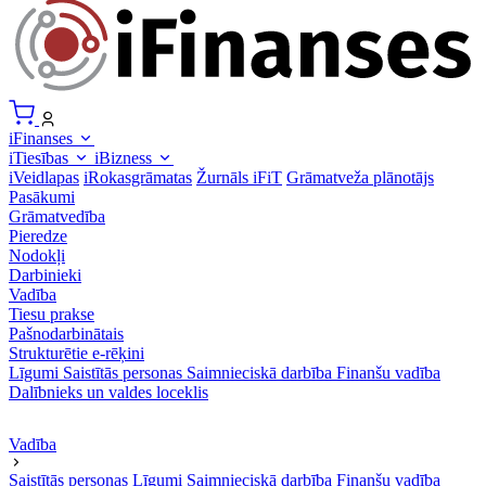
iFinanses
iTiesības
iBizness
iVeidlapas
iRokasgrāmatas
Žurnāls iFiT
Grāmatveža plānotājs
Pasākumi
Grāmatvedība
Pieredze
Nodokļi
Darbinieki
Vadība
Tiesu prakse
Pašnodarbinātais
Strukturētie e-rēķini
Līgumi
Saistītās personas
Saimnieciskā darbība
Finanšu vadība
Dalībnieks un valdes loceklis
Vadība
Saistītās personas
Līgumi
Saimnieciskā darbība
Finanšu vadība