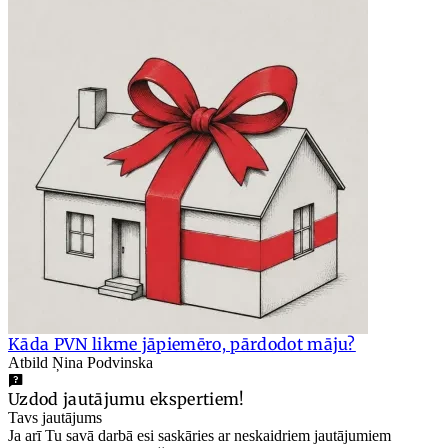
Kāda PVN likme jāpiemēro, pārdodot māju?
Atbild Ņina Podvinska
Uzdod jautājumu ekspertiem!
Tavs jautājums
Ja arī Tu savā darbā esi saskāries ar neskaidriem jautājumiem