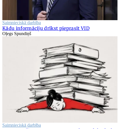
Saimnieciskā darbība
Kādu informāciju drīkst pieprasīt VID
Oļegs Spundiņš
Saimnieciskā darbība