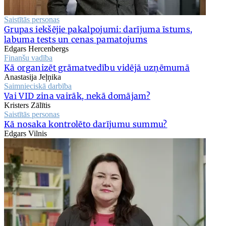
Saistītās personas
Grupas iekšējie pakalpojumi: darījuma īstums,
labuma tests un cenas pamatojums
Edgars Hercenbergs
Finanšu vadība
Kā organizēt grāmatvedību vidējā uzņēmumā
Anastasija Jeļņika
Saimnieciskā darbība
Vai VID zina vairāk, nekā domājam?
Kristers Zālītis
Saistītās personas
Kā nosaka kontrolēto darījumu summu?
Edgars Vilnis