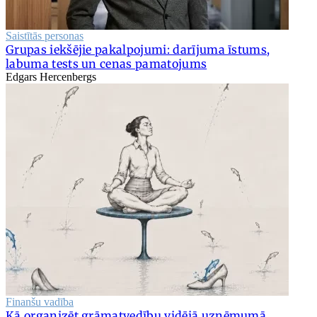
Saistītās personas
Grupas iekšējie pakalpojumi: darījuma īstums,
labuma tests un cenas pamatojums
Edgars Hercenbergs
Finanšu vadība
Kā organizēt grāmatvedību vidējā uzņēmumā