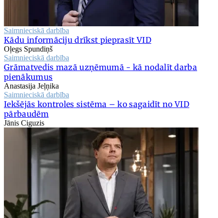
Saimnieciskā darbība
Kādu informāciju drīkst pieprasīt VID
Oļegs Spundiņš
Saimnieciskā darbība
Grāmatvedis mazā uzņēmumā - kā nodalīt darba
pienākumus
Anastasija Jeļņika
Saimnieciskā darbība
Iekšējās kontroles sistēma – ko sagaidīt no VID
pārbaudēm
Jānis Ciguzis