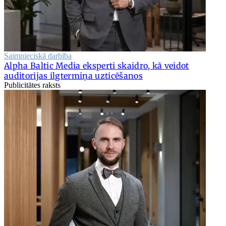
Saimnieciskā darbība
Alpha Baltic Media eksperti skaidro, kā veidot
auditorijas ilgtermiņa uzticēšanos
Publicitātes raksts