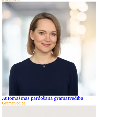
Automašīnas pārdošana grāmatvedībā
Grāmatvedība