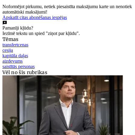
Noformējot pirkumu, netiek piesaistīta maksājumu karte un nenotiek
automātiski maksājumi!
Apskatīt citas abonēšanas iespējas
Pamanīji kļūdu?
Iezīmē tekstu un spied "ziņot par kļūdu".
Tēmas
transfertcenas
cesija
kapitāla daļas
aizdevums
saistītās personas
Vēl no šīs rubrikas