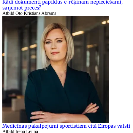
Kādi dokumenti papildus e-rēķinam nepieciešami,
saņemot preces?
Atbild Oto Kristiāns Abrams
Medicīnas pakalpojumi sportistiem citā Eiropas valstī
Atbild Irēna Lejiņa