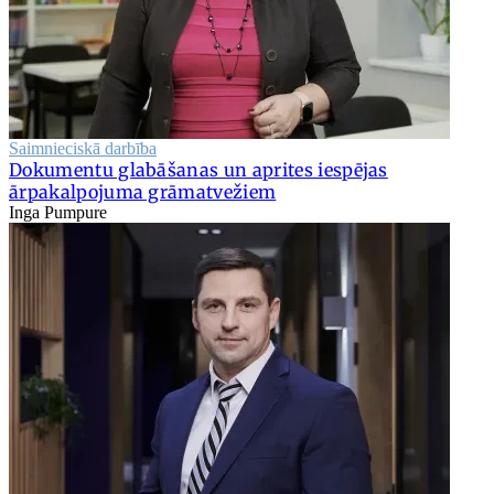
Saimnieciskā darbība
Dokumentu glabāšanas un aprites iespējas
ārpakalpojuma grāmatvežiem
Inga Pumpure