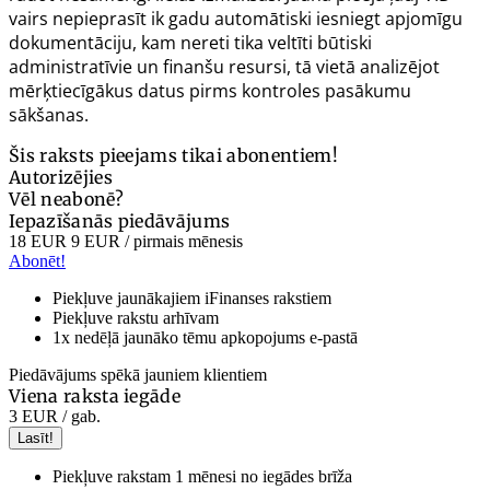
vairs nepieprasīt ik gadu automātiski iesniegt apjomīgu
dokumentāciju, kam nereti tika veltīti būtiski
administratīvie un finanšu resursi, tā vietā analizējot
mērķtiecīgākus datus pirms kontroles pasākumu
sākšanas.
Šis raksts pieejams tikai abonentiem!
Autorizējies
Vēl neabonē?
Iepazīšanās piedāvājums
18 EUR
9 EUR
/ pirmais mēnesis
Abonēt!
Piekļuve jaunākajiem iFinanses rakstiem
Piekļuve rakstu arhīvam
1x nedēļā jaunāko tēmu apkopojums e-pastā
Piedāvājums spēkā jauniem klientiem
Viena raksta iegāde
3 EUR
/ gab.
Lasīt!
Piekļuve rakstam 1 mēnesi no iegādes brīža