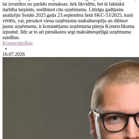
lai izvairītos no parādu nomaksas, tiek likvidēts, bet tā faktiskā
darbība turpinās, nodibinot citu uzņēmumu. Līdzīgu gadījumu
analizējis Senāts 2025.gada 23.septembra lietā SKC‑53/2025, kurā
vērtēts, vai, piesakot viena uzņēmuma maksātnespēju un dibinot
jaunu uzņēmumu, ir konstatējama uzņēmuma pāreja Komerclikuma
izpratnē, līdz ar to arī pienākums segt maksātnespējīgā uzņēmuma
saistības.
Komerctiesības
•
16.07.2026