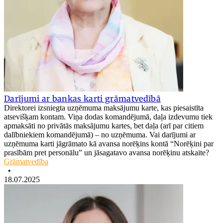
Darījumi ar bankas karti grāmatvedībā
Direktorei izsniegta uzņēmuma maksājumu karte, kas piesaistīta
atsevišķam kontam. Viņa dodas komandējumā, daļa izdevumu tiek
apmaksāti no privātās maksājumu kartes, bet daļa (arī par citiem
dalībniekiem komandējumā) – no uzņēmuma. Vai darījumi ar
uzņēmuma karti jāgrāmato kā avansa norēķins kontā “Norēķini par
prasībām pret personālu” un jāsagatavo avansa norēķinu atskaite?
Grāmatvedība
•
18.07.2025