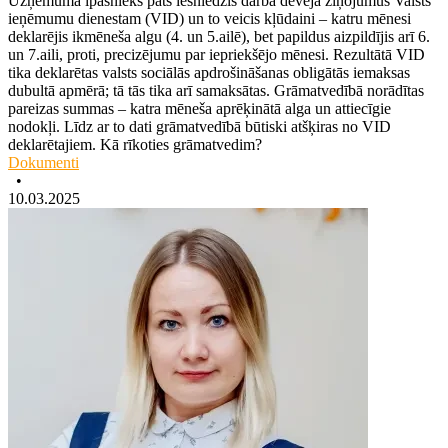
Uzņēmuma īpašnieks pats iesniedzis darba devēja ziņojumus Valsts
ieņēmumu dienestam (VID) un to veicis kļūdaini – katru mēnesi
deklarējis ikmēneša algu (4. un 5.ailē), bet papildus aizpildījis arī 6.
un 7.aili, proti, precizējumu par iepriekšējo mēnesi. Rezultātā VID
tika deklarētas valsts sociālās apdrošināšanas obligātās iemaksas
dubultā apmērā; tā tās tika arī samaksātas. Grāmatvedībā norādītas
pareizas summas – katra mēneša aprēķinātā alga un attiecīgie
nodokļi. Līdz ar to dati grāmatvedībā būtiski atšķiras no VID
deklarētajiem. Kā rīkoties grāmatvedim?
Dokumenti
•
10.03.2025