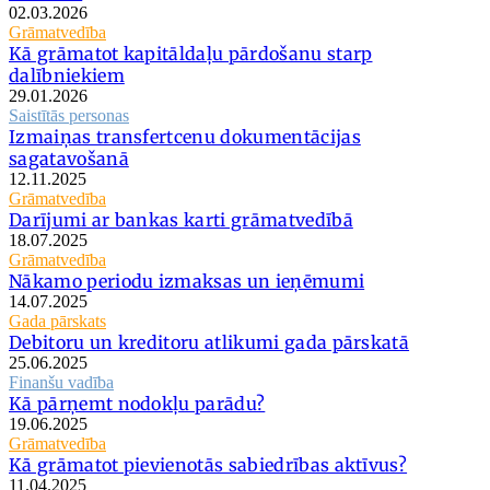
02.03.2026
Grāmatvedība
Kā grāmatot kapitāldaļu pārdošanu starp
dalībniekiem
29.01.2026
Saistītās personas
Izmaiņas transfertcenu dokumentācijas
sagatavošanā
12.11.2025
Grāmatvedība
Darījumi ar bankas karti grāmatvedībā
18.07.2025
Grāmatvedība
Nākamo periodu izmaksas un ieņēmumi
14.07.2025
Gada pārskats
Debitoru un kreditoru atlikumi gada pārskatā
25.06.2025
Finanšu vadība
Kā pārņemt nodokļu parādu?
19.06.2025
Grāmatvedība
Kā grāmatot pievienotās sabiedrības aktīvus?
11.04.2025