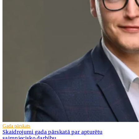
Gada pārskats
Skaidrojumi gada pārskatā par apturētu
saimniecisko darbību