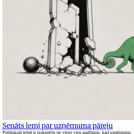
Senāts lemj par uzņēmuma pāreju
Publiskajā telpā ir izskanējis ne viens vien gadījums, kad uzņēmums,