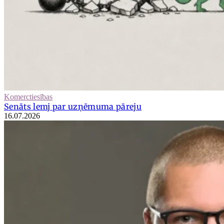
Komerctiesības
Senāts lemj par uzņēmuma pāreju
16.07.2026