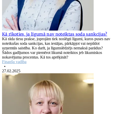
Kā rīkoties, ja līgumā nav noteiktas soda sankcijas?
Kā rāda tiesu prakse, joprojām tiek noslēgti līgumi, kuros puses nav
noteikušas soda sankcijas, kas iestājas, pārkāpjot vai nepildot
uzņemtās saistība. Ko darīt, ja līgumslēdzējs nemaksā parādus?
Šādos gadījumos var piemērot likumā noteiktos jeb likumiskos
nokavējuma procentus. Kā tos aprēķināt?
Finanšu vadība
•
27.02.2025