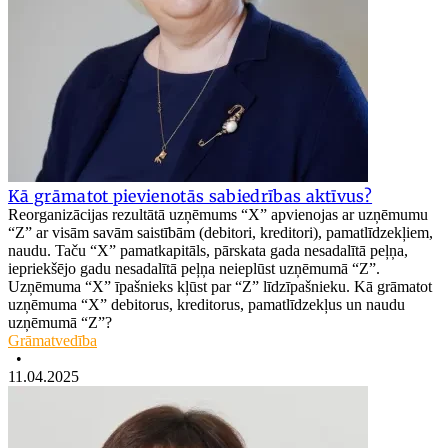
Kā grāmatot pievienotās sabiedrības aktīvus?
Reorganizācijas rezultātā uzņēmums “X” apvienojas ar uzņēmumu
“Z” ar visām savām saistībām (debitori, kreditori), pamatlīdzekļiem,
naudu. Taču “X” pamatkapitāls, pārskata gada nesadalītā peļņa,
iepriekšējo gadu nesadalītā peļņa neieplūst uzņēmumā “Z”.
Uzņēmuma “X” īpašnieks kļūst par “Z” līdzīpašnieku. Kā grāmatot
uzņēmuma “X” debitorus, kreditorus, pamatlīdzekļus un naudu
uzņēmumā “Z”?
Grāmatvedība
•
11.04.2025