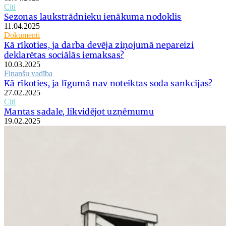
Citi
Sezonas laukstrādnieku ienākuma nodoklis
11.04.2025
Dokumenti
Kā rīkoties, ja darba devēja ziņojumā nepareizi
deklarētas sociālās iemaksas?
10.03.2025
Finanšu vadība
Kā rīkoties, ja līgumā nav noteiktas soda sankcijas?
27.02.2025
Citi
Mantas sadale, likvidējot uzņēmumu
19.02.2025