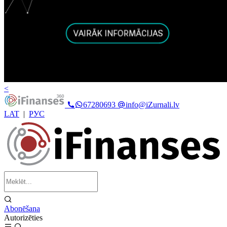
<
67280693
info@iZurnali.lv
LAT
|
РУС
Abonēšana
Autorizēties