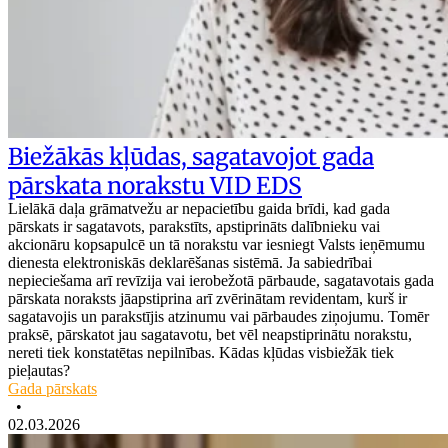
Biežākās kļūdas, sagatavojot gada
pārskata norakstu VID EDS
Lielākā daļa grāmatvežu ar nepacietību gaida brīdi, kad gada
pārskats ir sagatavots, parakstīts, apstiprināts dalībnieku vai
akcionāru kopsapulcē un tā norakstu var iesniegt Valsts ieņēmumu
dienesta elektroniskās deklarēšanas sistēmā. Ja sabiedrībai
nepieciešama arī revīzija vai ierobežotā pārbaude, sagatavotais gada
pārskata noraksts jāapstiprina arī zvērinātam revidentam, kurš ir
sagatavojis un parakstījis atzinumu vai pārbaudes ziņojumu. Tomēr
praksē, pārskatot jau sagatavotu, bet vēl neapstiprinātu norakstu,
nereti tiek konstatētas nepilnības. Kādas kļūdas visbiežāk tiek
pieļautas?
Gada pārskats
•
02.03.2026