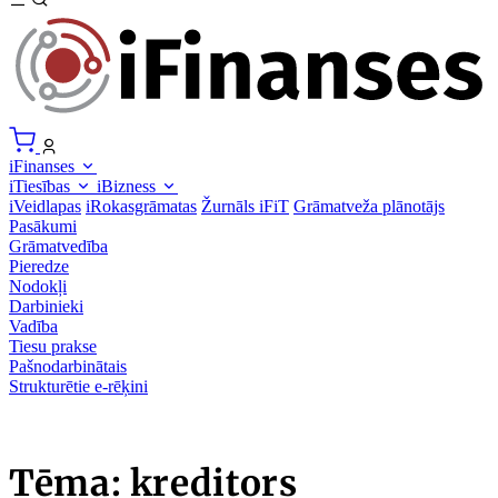
iFinanses
iTiesības
iBizness
iVeidlapas
iRokasgrāmatas
Žurnāls iFiT
Grāmatveža plānotājs
Pasākumi
Grāmatvedība
Pieredze
Nodokļi
Darbinieki
Vadība
Tiesu prakse
Pašnodarbinātais
Strukturētie e-rēķini
Tēma: kreditors