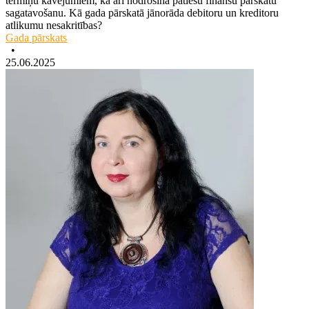
termiņu kavējumiem, kā arī nodrošina patiesu finanšu pārskatu
sagatavošanu. Kā gada pārskatā jānorāda debitoru un kreditoru
atlikumu nesakritības?
Gada pārskats
•
25.06.2025