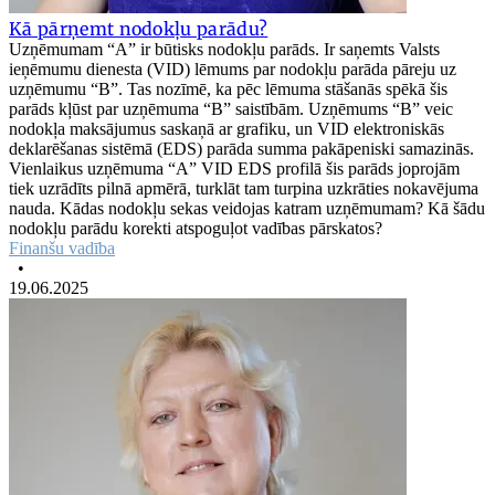
Kā pārņemt nodokļu parādu?
Uzņēmumam “A” ir būtisks nodokļu parāds. Ir saņemts Valsts
ieņēmumu dienesta (VID) lēmums par nodokļu parāda pāreju uz
uzņēmumu “B”. Tas nozīmē, ka pēc lēmuma stāšanās spēkā šis
parāds kļūst par uzņēmuma “B” saistībām. Uzņēmums “B” veic
nodokļa maksājumus saskaņā ar grafiku, un VID elektroniskās
deklarēšanas sistēmā (EDS) parāda summa pakāpeniski samazinās.
Vienlaikus uzņēmuma “A” VID EDS profilā šis parāds joprojām
tiek uzrādīts pilnā apmērā, turklāt tam turpina uzkrāties nokavējuma
nauda. Kādas nodokļu sekas veidojas katram uzņēmumam? Kā šādu
nodokļu parādu korekti atspoguļot vadības pārskatos?
Finanšu vadība
•
19.06.2025