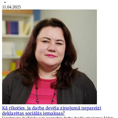
•
11.04.2025
Kā rīkoties, ja darba devēja ziņojumā nepareizi
deklarētas sociālās iemaksas?