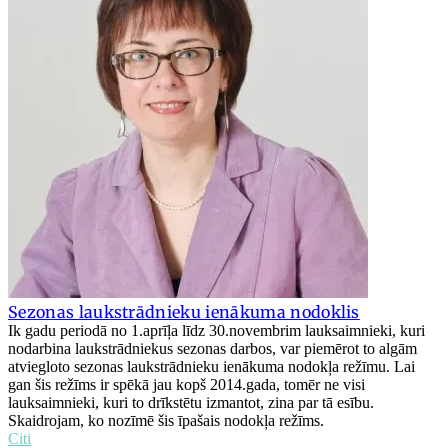
Sezonas laukstrādnieku ienākuma nodoklis
Ik gadu periodā no 1.aprīļa līdz 30.novembrim lauksaimnieki, kuri
nodarbina laukstrādniekus sezonas darbos, var piemērot to algām
atviegloto sezonas laukstrādnieku ienākuma nodokļa režīmu. Lai
gan šis režīms ir spēkā jau kopš 2014.gada, tomēr ne visi
lauksaimnieki, kuri to drīkstētu izmantot, zina par tā esību.
Skaidrojam, ko nozīmē šis īpašais nodokļa režīms.
Citi