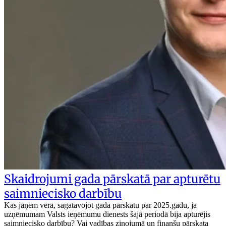
Skaidrojumi gada pārskatā par apturētu
saimniecisko darbību
Kas jāņem vērā, sagatavojot gada pārskatu par 2025.gadu, ja
uzņēmumam Valsts ieņēmumu dienests šajā periodā bija apturējis
saimniecisko darbību? Vai vadības ziņojumā un finanšu pārskata