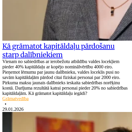
Kā grāmatot kapitāldaļu pārdošanu
starp dalībniekiem
Vienam no sabiedrības ar ierobežotu atbildību valdes locekļiem
pieder 40% kapitāldaļu ar kopējo nominālvērtību 4000 eiro.
Pieņemot lēmumu par jaunu dalībnieku, valdes loceklis pusi no
savām kapitāldaļām pārdod citai fiziskai personai par 2000 eiro.
Pirkuma maksu jaunais dalībnieks ieskaita sabiedrības norēķinu
kontā. Darījuma rezultātā katrai personai pieder 20% no sabiedrības
kapitāldaļām. Kā grāmatot kapitāldaļu iegādi?
Grāmatvedība
•
29.01.2026