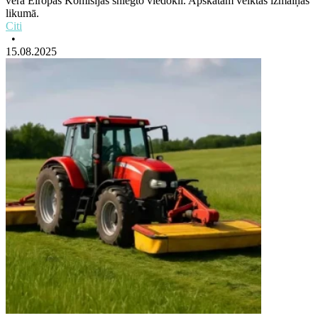
vērā Eiropas Komisijas sniegto viedokli. Apskatām veiktās izmaiņas
likumā.
Citi
•
15.08.2025