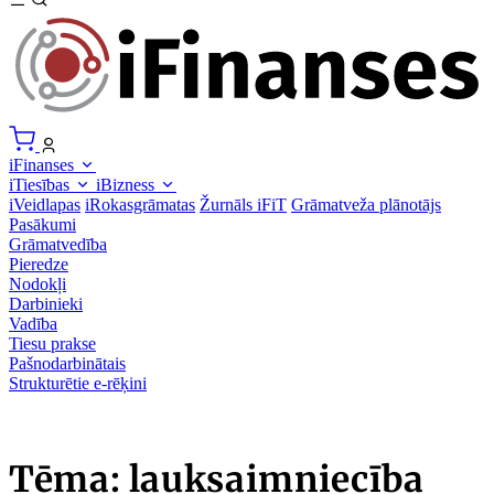
iFinanses
iTiesības
iBizness
iVeidlapas
iRokasgrāmatas
Žurnāls iFiT
Grāmatveža plānotājs
Pasākumi
Grāmatvedība
Pieredze
Nodokļi
Darbinieki
Vadība
Tiesu prakse
Pašnodarbinātais
Strukturētie e-rēķini
Tēma: lauksaimniecība