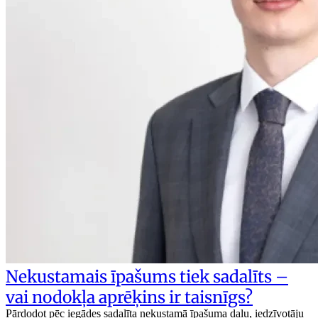
Nekustamais īpašums tiek sadalīts –
vai nodokļa aprēķins ir taisnīgs?
Pārdodot pēc iegādes sadalīta nekustamā īpašuma daļu, iedzīvotāju