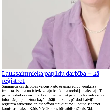
Lauksaimnieka papildu darbība – kā
reģistrēt
Saimnieciskās darbības veicējs kārto grāmatvedību vienkāršā
ieraksta sistēmā un ir iedzīvotāju ienākuma nodokļa maksātājs. Tā
pamatnodarbošanās ir lauksaimniecība, bet papildus tas vēlas izplatīt
informāciju par uztura bagātinātājiem, kurus pārdod Latvijā
reģistrēta sabiedrība ar ierobežotu atbildību “A”, par to saņemot
komisijas maksu. Kāds NACE kods būs atbilstošākais šādam