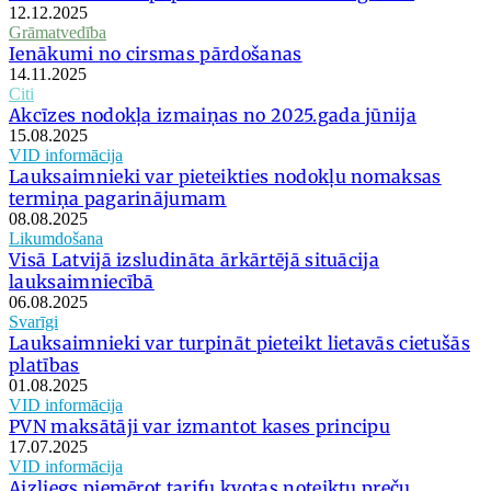
12.12.2025
Grāmatvedība
Ienākumi no cirsmas pārdošanas
14.11.2025
Citi
Akcīzes nodokļa izmaiņas no 2025.gada jūnija
15.08.2025
VID informācija
Lauksaimnieki var pieteikties nodokļu nomaksas
termiņa pagarinājumam
08.08.2025
Likumdošana
Visā Latvijā izsludināta ārkārtējā situācija
lauksaimniecībā
06.08.2025
Svarīgi
Lauksaimnieki var turpināt pieteikt lietavās cietušās
platības
01.08.2025
VID informācija
PVN maksātāji var izmantot kases principu
17.07.2025
VID informācija
Aizliegs piemērot tarifu kvotas noteiktu preču