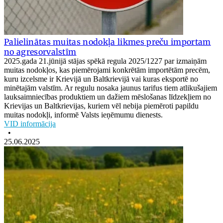
Palielinātas muitas nodokļa likmes preču importam
no agresorvalstīm
2025.gada 21.jūnijā stājas spēkā regula 2025/1227 par izmaiņām
muitas nodokļos, kas piemērojami konkrētām importētām precēm,
kuru izcelsme ir Krievijā un Baltkrievijā vai kuras eksportē no
minētajām valstīm. Ar regulu nosaka jaunus tarifus tiem atlikušajiem
lauksaimniecības produktiem un dažiem mēslošanas līdzekļiem no
Krievijas un Baltkrievijas, kuriem vēl nebija piemēroti papildu
muitas nodokļi, informē Valsts ieņēmumu dienests.
VID informācija
•
25.06.2025