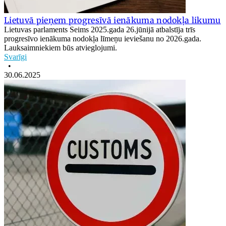
Lietuvā pieņem progresīvā ienākuma nodokļa likumu
Lietuvas parlaments Seims 2025.gada 26.jūnijā atbalstīja trīs
progresīvo ienākuma nodokļa līmeņu ieviešanu no 2026.gada.
Lauksaimniekiem būs atvieglojumi.
Svarīgi
•
30.06.2025