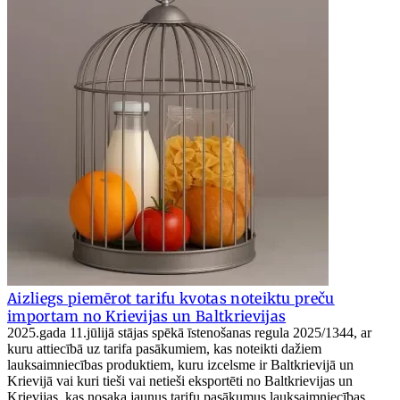
Aizliegs piemērot tarifu kvotas noteiktu preču
importam no Krievijas un Baltkrievijas
2025.gada 11.jūlijā stājas spēkā īstenošanas regula 2025/1344, ar
kuru attiecībā uz tarifa pasākumiem, kas noteikti dažiem
lauksaimniecības produktiem, kuru izcelsme ir Baltkrievijā un
Krievijā vai kuri tieši vai netieši eksportēti no Baltkrievijas un
Krievijas, kas nosaka jaunus tarifu pasākumus lauksaimniecības