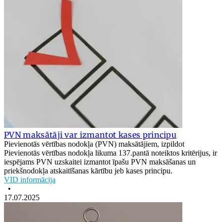
PVN maksātāji var izmantot kases principu
Pievienotās vērtības nodokļa (PVN) maksātājiem, izpildot
Pievienotās vērtības nodokļa likuma 137.pantā noteiktos kritērijus, ir
iespējams PVN uzskaitei izmantot īpašu PVN maksāšanas un
priekšnodokļa atskaitīšanas kārtību jeb kases principu.
VID informācija
•
17.07.2025