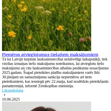
Piemēros atvieglojumus tiešajiem maksājumiem
Tā kā Latvijā turpinās lauksaimniecībai nelabvēlīgi laikapstākļi, tiek
virzītas izmaiņas tiešo maksājumu noteikumos, lai atvieglotu tiešo
maksājumu un citu lauksaimniecības atbalsta pasākumu nosacījumus
2025.gadam. Šogad pieteikties platību maksājumiem varēs līdz
30.jūnijam un samazinājuma sankcija nepiemēros arī tiem
pieteikumiem, kas iesniegti pēc 22.maija, kad noslēdzās pieteikšanās
pamattermiņā, informē Zemkopības ministrija.
Likumdošana
•
10.06.2025