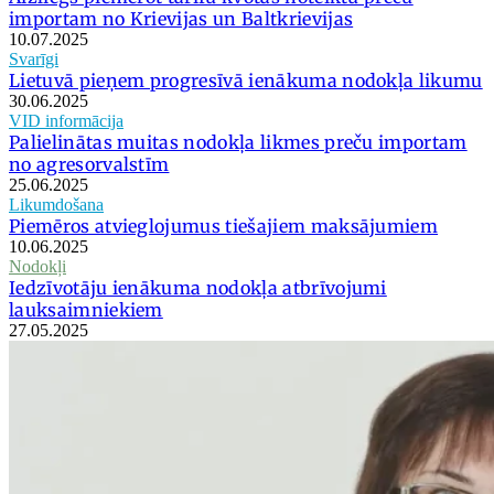
importam no Krievijas un Baltkrievijas
10.07.2025
Svarīgi
Lietuvā pieņem progresīvā ienākuma nodokļa likumu
30.06.2025
VID informācija
Palielinātas muitas nodokļa likmes preču importam
no agresorvalstīm
25.06.2025
Likumdošana
Piemēros atvieglojumus tiešajiem maksājumiem
10.06.2025
Nodokļi
Iedzīvotāju ienākuma nodokļa atbrīvojumi
lauksaimniekiem
27.05.2025