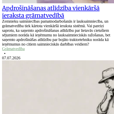
Apdrošināšanas atlīdzība vienkāršā
ieraksta grāmatvedībā
Zemnieku saimniecības pamatnodarbošanās ir lauksaimniecība, un
grāmatvedība tiek kārtota vienkāršā ieraksta sistēmā. Vai pareizi
saprotu, ka saņemto apdrošināšanas atlīdzību par lietavās cietušiem
sējumiem norāda kā ieņēmumu no lauksaimnieciskās ražošanas, bet
saņemto apdrošināšas atlīdzību par bojāto traktortehniku norāda kā
ieņēmumus no citiem saimnieciskās darbības veidiem?
Grāmatvedība
•
07.07.2026