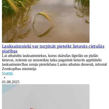
Lauksaimnieki var turpināt pieteikt lietavās cietušās
platības
Lai atbalstītu lauksaimniekus, kurus skārušas ilgtošās un plašās
lietavas, nolemts uz nenoteiktu laiku pagarināt lietavās applūdušo
lauksaimniecības zemju pieteikšanu Lauku atbalsta dienestā, informē
Zemkopības ministrija.
Svarīgi
•
01.08.2025