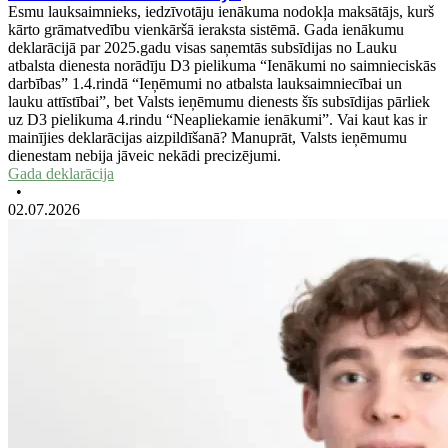
Esmu lauksaimnieks, iedzīvotāju ienākuma nodokļa maksātājs, kurš
kārto grāmatvedību vienkāršā ieraksta sistēmā. Gada ienākumu
deklarācijā par 2025.gadu visas saņemtās subsīdijas no Lauku
atbalsta dienesta norādīju D3 pielikuma “Ienākumi no saimnieciskās
darbības” 1.4.rindā “Ieņēmumi no atbalsta lauksaimniecībai un
lauku attīstībai”, bet Valsts ieņēmumu dienests šīs subsīdijas pārliek
uz D3 pielikuma 4.rindu “Neapliekamie ienākumi”. Vai kaut kas ir
mainījies deklarācijas aizpildīšanā? Manuprāt, Valsts ieņēmumu
dienestam nebija jāveic nekādi precizējumi.
Gada deklarācija
•
02.07.2026