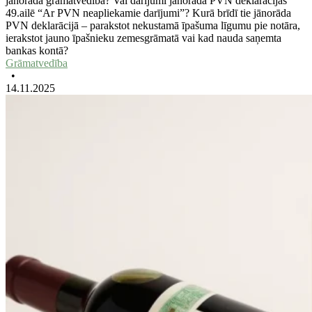
jānorāda grāmatvedībā? Vai darījumi jānorāda PVN deklarācijas
49.ailē “Ar PVN neapliekamie darījumi”? Kurā brīdī tie jānorāda
PVN deklarācijā – parakstot nekustamā īpašuma līgumu pie notāra,
ierakstot jauno īpašnieku zemesgrāmatā vai kad nauda saņemta
bankas kontā?
Grāmatvedība
•
14.11.2025