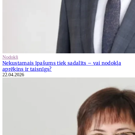
Nodokļi
Nekustamais īpašums tiek sadalīts – vai nodokļa
aprēķins ir taisnīgs?
22.04.2026