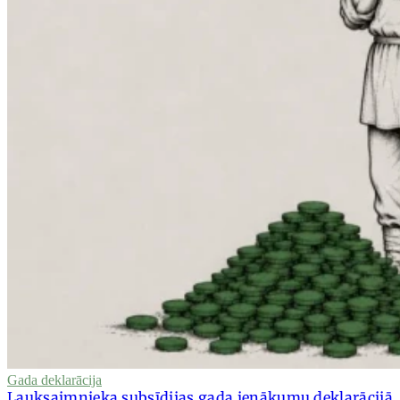
Gada deklarācija
Lauksaimnieka subsīdijas gada ienākumu deklarācijā