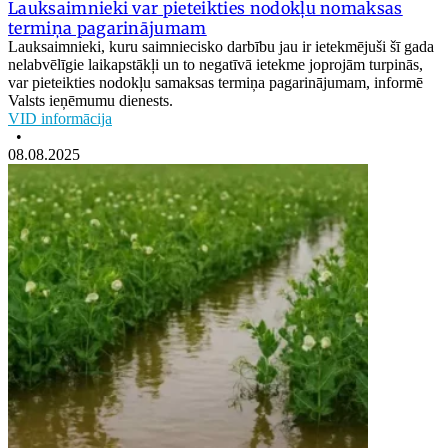
Lauksaimnieki var pieteikties nodokļu nomaksas
termiņa pagarinājumam
Lauksaimnieki, kuru saimniecisko darbību jau ir ietekmējuši šī gada
nelabvēlīgie laikapstākļi un to negatīvā ietekme joprojām turpinās,
var pieteikties nodokļu samaksas termiņa pagarinājumam, informē
Valsts ieņēmumu dienests.
VID informācija
•
08.08.2025