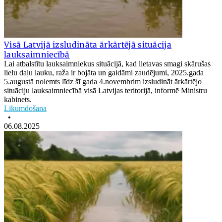
Visā Latvijā izsludināta ārkārtējā situācija
lauksaimniecībā
Lai atbalstītu lauksaimniekus situācijā, kad lietavas smagi skārušas
lielu daļu lauku, raža ir bojāta un gaidāmi zaudējumi, 2025.gada
5.augustā nolemts līdz šī gada 4.novembrim izsludināt ārkārtējo
situāciju lauksaimniecībā visā Latvijas teritorijā, informē Ministru
kabinets.
Likumdošana
•
06.08.2025