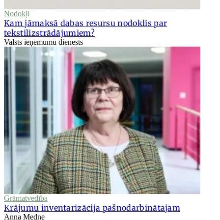
Nodokļi
Kam jāmaksā dabas resursu nodoklis par
tekstilizstrādājumiem?
Valsts ieņēmumu dienests
Grāmatvedība
Krājumu inventarizācija pašnodarbinātajam
Anna Medne