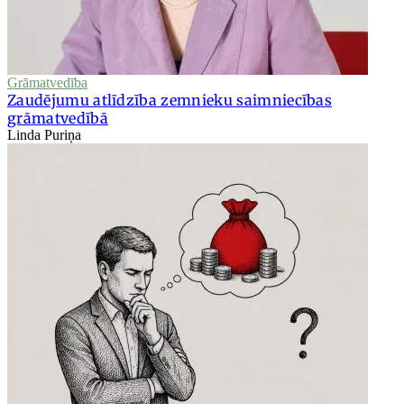
Grāmatvedība
Zaudējumu atlīdzība zemnieku saimniecības
grāmatvedībā
Linda Puriņa