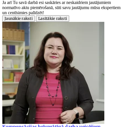
Ja arī Tu savā darbā esi saskāries ar neskaidriem jautājumiem
normatīvo aktu piemērošanā, sūti savu jautājumu mūsu ekspertiem
un centīsimies palīdzēt!
Jaunākie raksti
Lasītākie raksti
Kompensācijas brīvprātīgā darba veicējiem