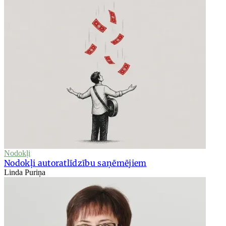
Nodokļi
Nodokļi autoratlīdzību saņēmējiem
Linda Puriņa