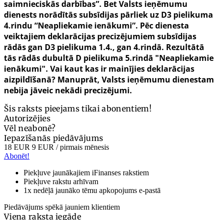
saimnieciskās darbības”. Bet Valsts ieņēmumu
dienests norādītās subsīdijas pārliek uz D3 pielikuma
4.rindu “Neapliekamie ienākumi”. Pēc dienesta
veiktajiem deklarācijas precizējumiem subsīdijas
rādās gan D3 pielikuma 1.4., gan 4.rindā. Rezultātā
tās rādās dubultā D pielikuma 5.rindā "Neapliekamie
ienākumi". Vai kaut kas ir mainījies deklarācijas
aizpildīšanā? Manuprāt, Valsts ieņēmumu dienestam
nebija jāveic nekādi precizējumi.
Šis raksts pieejams tikai abonentiem!
Autorizējies
Vēl neabonē?
Iepazīšanās piedāvājums
18 EUR
9 EUR
/ pirmais mēnesis
Abonēt!
Piekļuve jaunākajiem iFinanses rakstiem
Piekļuve rakstu arhīvam
1x nedēļā jaunāko tēmu apkopojums e-pastā
Piedāvājums spēkā jauniem klientiem
Viena raksta iegāde