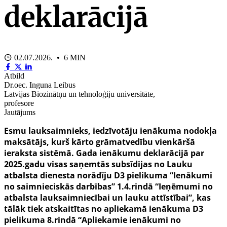
deklarācijā
02.07.2026. • 6 MIN
Atbild
Dr.oec. Inguna Leibus
Latvijas Biozinātņu un tehnoloģiju universitāte,
profesore
Jautājums
Esmu lauksaimnieks, iedzīvotāju ienākuma nodokļa
maksātājs, kurš kārto grāmatvedību vienkāršā
ieraksta sistēmā. Gada ienākumu deklarācijā par
2025.gadu visas saņemtās subsīdijas no Lauku
atbalsta dienesta norādīju D3 pielikuma “Ienākumi
no saimnieciskās darbības” 1.4.rindā “Ieņēmumi no
atbalsta lauksaimniecībai un lauku attīstībai”, kas
tālāk tiek atskaitītas no apliekamā ienākuma D3
pielikuma 8.rindā “Apliekamie ienākumi no