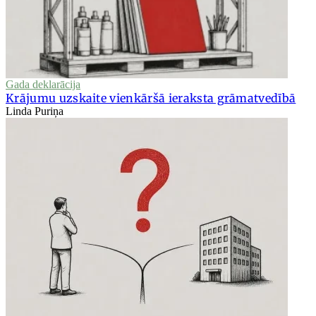
Gada deklarācija
Krājumu uzskaite vienkāršā ieraksta grāmatvedībā
Linda Puriņa