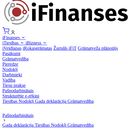
iFinanses
iTiesības
iBizness
iVeidlapas
iRokasgrāmatas
Žurnāls iFiT
Grāmatveža plānotājs
Pasākumi
Grāmatvedība
Pieredze
Nodokļi
Darbinieki
Vadība
Tiesu prakse
Pašnodarbinātais
Strukturētie e-rēķini
Tiesības
Nodokļi
Gada deklarācija
Grāmatvedība
Pašnodarbinātais
Gada deklarācija
Tiesības
Nodokļi
Grāmatvedība