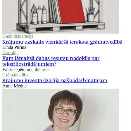
Gada deklarācija
Krājumu uzskaite vienkāršā ieraksta grāmatvedībā
Linda Puriņa
Nodokļi
Kam jāmaksā dabas resursu nodoklis par
tekstilizstrādājumiem?
Valsts ieņēmumu dienests
Grāmatvedība
Krājumu inventarizācija pašnodarbinātajam
Anna Medne