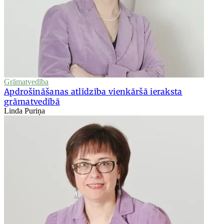
Grāmatvedība
Apdrošināšanas atlīdzība vienkāršā ieraksta
grāmatvedībā
Linda Puriņa