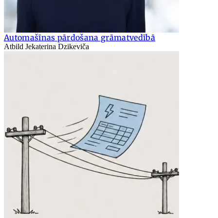
Automašīnas pārdošana grāmatvedībā
Atbild Jekaterina Dzikeviča