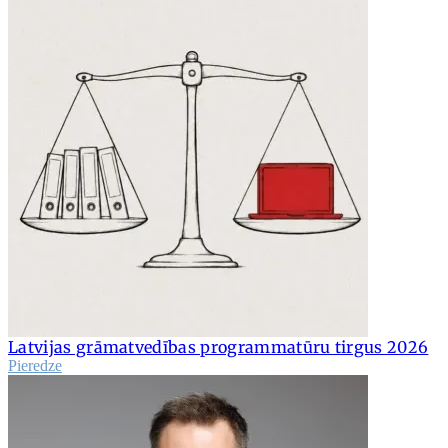
Latvijas grāmatvedības programmatūru tirgus 2026
Pieredze