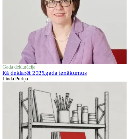
Gada deklarācija
Kā deklarēt 2025.gada ienākumus
Linda Puriņa