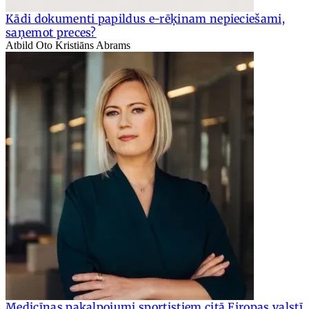
Kādi dokumenti papildus e-rēķinam nepieciešami,
saņemot preces?
Atbild Oto Kristiāns Abrams
Medicīnas pakalpojumi sportistiem citā Eiropas valstī