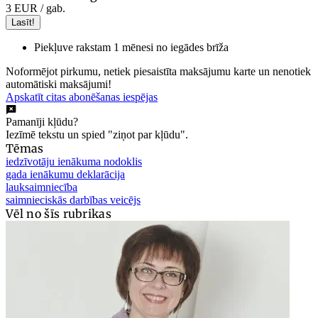
3 EUR
/ gab.
Lasīt!
Piekļuve rakstam 1 mēnesi no iegādes brīža
Noformējot pirkumu, netiek piesaistīta maksājumu karte un nenotiek
automātiski maksājumi!
Apskatīt citas abonēšanas iespējas
Pamanīji kļūdu?
Iezīmē tekstu un spied "ziņot par kļūdu".
Tēmas
iedzīvotāju ienākuma nodoklis
gada ienākumu deklarācija
lauksaimniecība
saimnieciskās darbības veicējs
Vēl no šīs rubrikas