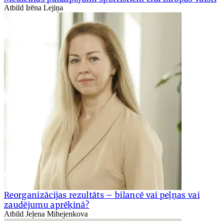
Atbild Irēna Lejiņa
Reorganizācijas rezultāts – bilancē vai peļņas vai
zaudējumu aprēķinā?
Atbild Jeļena Mihejenkova