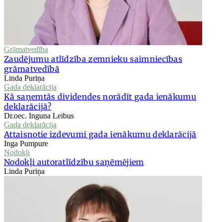
Grāmatvedība
Zaudējumu atlīdzība zemnieku saimniecības
grāmatvedībā
Linda Puriņa
Gada deklarācija
Kā saņemtās dividendes norādīt gada ienākumu
deklarācijā?
Dr.oec. Inguna Leibus
Gada deklarācija
Attaisnotie izdevumi gada ienākumu deklarācijā
Inga Pumpure
Nodokļi
Nodokļi autoratlīdzību saņēmējiem
Linda Puriņa