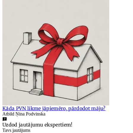
Kāda PVN likme jāpiemēro, pārdodot māju?
Atbild Ņina Podvinska
Uzdod jautājumu ekspertiem!
Tavs jautājums