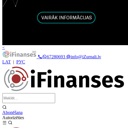
<
67280693
info@iZurnali.lv
LAT
|
РУС
Abonēšana
Autorizēties