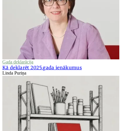
Gada deklarācija
Kā deklarēt 2025.gada ienākumus
Linda Puriņa