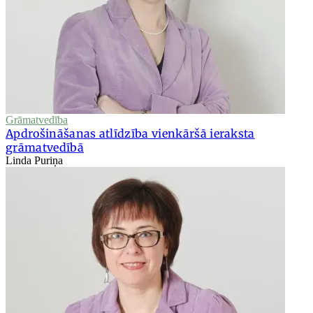
Grāmatvedība
Apdrošināšanas atlīdzība vienkāršā ieraksta
grāmatvedībā
Linda Puriņa