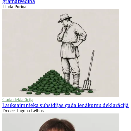
grāmatvedībā
Linda Puriņa
Gada deklarācija
Lauksaimnieka subsīdijas gada ienākumu deklarācijā
Dr.oec. Inguna Leibus