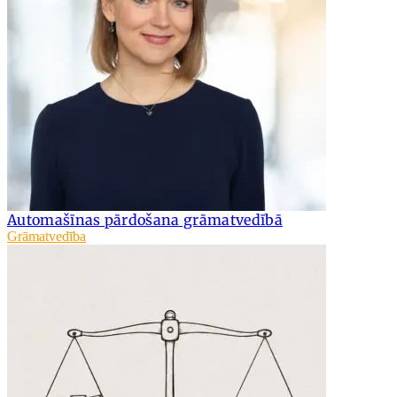
Automašīnas pārdošana grāmatvedībā
Grāmatvedība