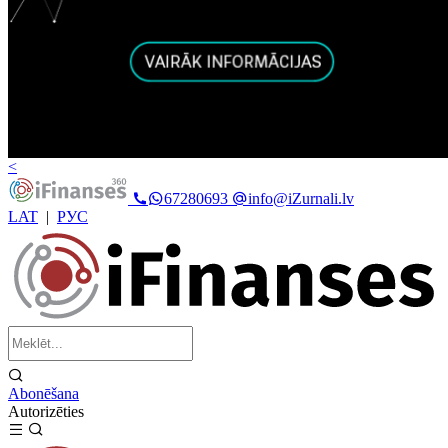
<
67280693
info@iZurnali.lv
LAT
|
РУС
Abonēšana
Autorizēties