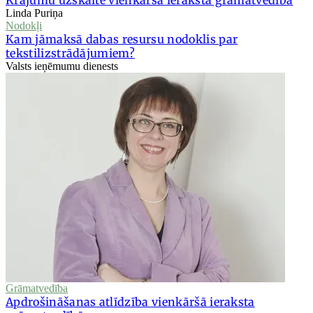
Krājumu uzskaite vienkāršā ieraksta grāmatvedībā
Linda Puriņa
Nodokļi
Kam jāmaksā dabas resursu nodoklis par
tekstilizstrādājumiem?
Valsts ieņēmumu dienests
Grāmatvedība
Apdrošināšanas atlīdzība vienkāršā ieraksta