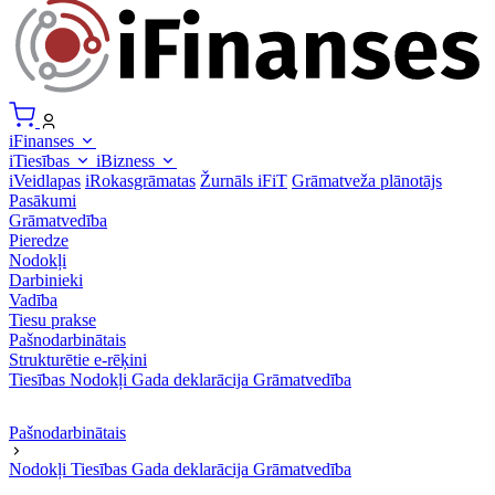
iFinanses
iTiesības
iBizness
iVeidlapas
iRokasgrāmatas
Žurnāls iFiT
Grāmatveža plānotājs
Pasākumi
Grāmatvedība
Pieredze
Nodokļi
Darbinieki
Vadība
Tiesu prakse
Pašnodarbinātais
Strukturētie e-rēķini
Tiesības
Nodokļi
Gada deklarācija
Grāmatvedība
Pašnodarbinātais
Nodokļi
Tiesības
Gada deklarācija
Grāmatvedība