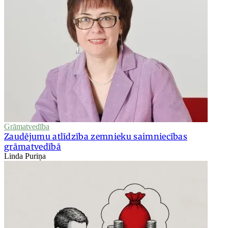
Grāmatvedība
Zaudējumu atlīdzība zemnieku saimniecības
grāmatvedībā
Linda Puriņa