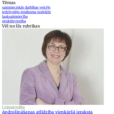
Tēmas
saimnieciskās darbības veicējs
iedzīvotāju ienākuma nodoklis
lauksaimniecība
struktūrvienība
Vēl no šīs rubrikas
Grāmatvedība
Apdrošināšanas atlīdzība vienkāršā ieraksta