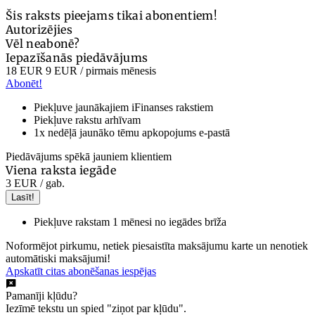
Šis raksts pieejams tikai abonentiem!
Autorizējies
Vēl neabonē?
Iepazīšanās piedāvājums
18 EUR
9 EUR
/ pirmais mēnesis
Abonēt!
Piekļuve jaunākajiem iFinanses rakstiem
Piekļuve rakstu arhīvam
1x nedēļā jaunāko tēmu apkopojums e-pastā
Piedāvājums spēkā jauniem klientiem
Viena raksta iegāde
3 EUR
/ gab.
Lasīt!
Piekļuve rakstam 1 mēnesi no iegādes brīža
Noformējot pirkumu, netiek piesaistīta maksājumu karte un nenotiek
automātiski maksājumi!
Apskatīt citas abonēšanas iespējas
Pamanīji kļūdu?
Iezīmē tekstu un spied "ziņot par kļūdu".