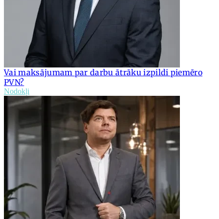
Vai maksājumam par darbu ātrāku izpildi piemēro
PVN?
Nodokļi