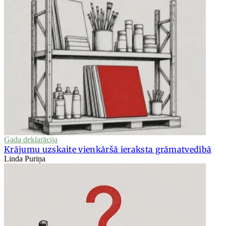
Gada deklarācija
Krājumu uzskaite vienkāršā ieraksta grāmatvedībā
Linda Puriņa