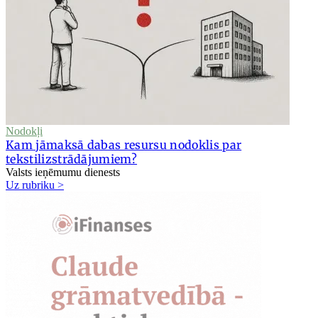
Nodokļi
Kam jāmaksā dabas resursu nodoklis par
tekstilizstrādājumiem?
Valsts ieņēmumu dienests
Uz rubriku >