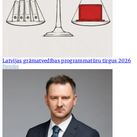
Latvijas grāmatvedības programmatūru tirgus 2026
Pieredze