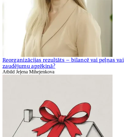
Reorganizācijas rezultāts – bilancē vai peļņas vai
zaudējumu aprēķinā?
Atbild Jeļena Mihejenkova