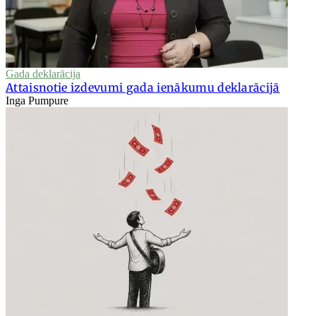
Gada deklarācija
Attaisnotie izdevumi gada ienākumu deklarācijā
Inga Pumpure