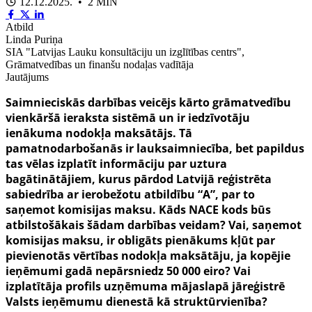
12.12.2025. • 2 MIN
Atbild
Linda Puriņa
SIA "Latvijas Lauku konsultāciju un izglītības centrs",
Grāmatvedības un finanšu nodaļas vadītāja
Jautājums
Saimnieciskās darbības veicējs kārto grāmatvedību
vienkāršā ieraksta sistēmā un ir iedzīvotāju
ienākuma nodokļa maksātājs. Tā
pamatnodarbošanās ir lauksaimniecība, bet papildus
tas vēlas izplatīt informāciju par uztura
bagātinātājiem, kurus pārdod Latvijā reģistrēta
sabiedrība ar ierobežotu atbildību “A”, par to
saņemot komisijas maksu. Kāds NACE kods būs
atbilstošākais šādam darbības veidam? Vai, saņemot
komisijas maksu, ir obligāts pienākums kļūt par
pievienotās vērtības nodokļa maksātāju, ja kopējie
ieņēmumi gadā nepārsniedz 50 000 eiro? Vai
izplatītāja profils uzņēmuma mājaslapā jāreģistrē
Valsts ieņēmumu dienestā kā struktūrvienība?