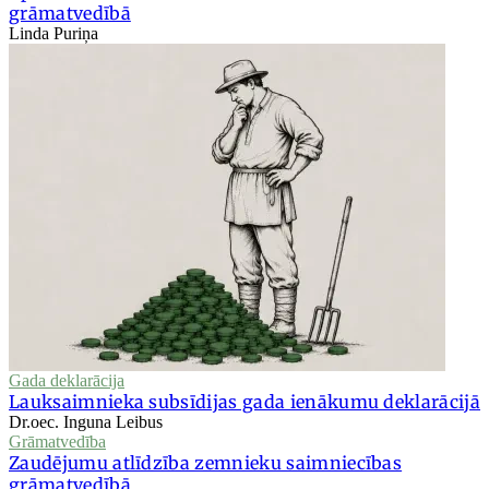
grāmatvedībā
Linda Puriņa
Gada deklarācija
Lauksaimnieka subsīdijas gada ienākumu deklarācijā
Dr.oec. Inguna Leibus
Grāmatvedība
Zaudējumu atlīdzība zemnieku saimniecības
grāmatvedībā