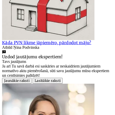
Kāda PVN likme jāpiemēro, pārdodot māju?
Atbild Ņina Podvinska
Uzdod jautājumu ekspertiem!
Tavs jautājums
Ja arī Tu savā darbā esi saskāries ar neskaidriem jautājumiem
normatīvo aktu piemērošanā, sūti savu jautājumu mūsu ekspertiem
un centīsimies palīdzēt!
Jaunākie raksti
Lasītākie raksti