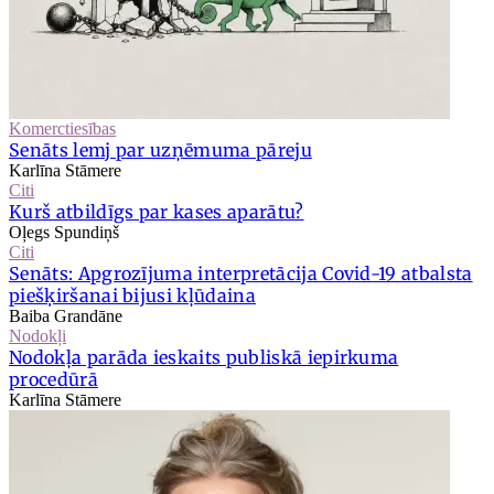
Komerctiesības
Senāts lemj par uzņēmuma pāreju
Karlīna Stāmere
Citi
Kurš atbildīgs par kases aparātu?
Oļegs Spundiņš
Citi
Senāts: Apgrozījuma interpretācija Covid-19 atbalsta
piešķiršanai bijusi kļūdaina
Baiba Grandāne
Nodokļi
Nodokļa parāda ieskaits publiskā iepirkuma
procedūrā
Karlīna Stāmere