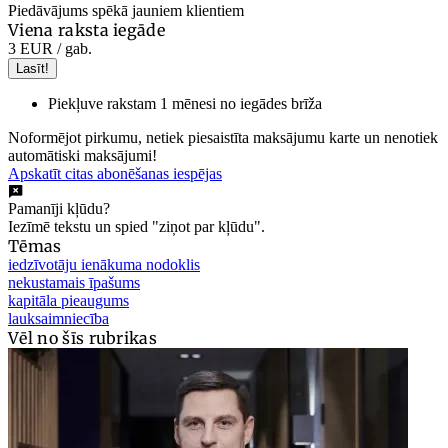
Piedāvājums spēkā jauniem klientiem
Viena raksta iegāde
3 EUR
/ gab.
Lasīt!
Piekļuve rakstam 1 mēnesi no iegādes brīža
Noformējot pirkumu, netiek piesaistīta maksājumu karte un nenotiek
automātiski maksājumi!
Apskatīt citas abonēšanas iespējas
Pamanīji kļūdu?
Iezīmē tekstu un spied "ziņot par kļūdu".
Tēmas
iedzīvotāju ienākuma nodoklis
nekustamais īpašums
kapitāla pieaugums
lauksaimniecība
Vēl no šīs rubrikas