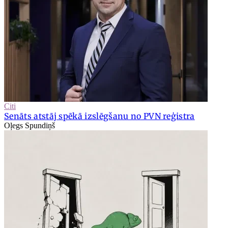
Citi
Senāts atstāj spēkā izslēgšanu no PVN reģistra
Oļegs Spundiņš