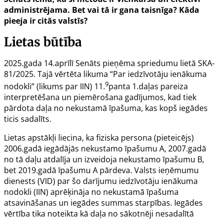
administrējama. Bet vai tā ir gana taisnīga? Kāda
pieeja ir citās valstīs?
Lietas būtība
2025.gada 14.aprīlī Senāts pieņēma spriedumu lietā
SKA-
81/2025
. Tajā vērtēta likuma “Par iedzīvotāju ienākuma
9
nodokli” (likums par IIN)
11.
panta
1.daļas pareiza
interpretēšana un piemērošana gadījumos, kad tiek
pārdota daļa no nekustamā īpašuma, kas kopš iegādes
ticis sadalīts.
Lietas apstākļi liecina, ka fiziska persona (pieteicējs)
2006.gadā iegādājās nekustamo īpašumu A, 2007.gadā
no tā daļu atdalīja un izveidoja nekustamo īpašumu B,
bet 2019.gadā īpašumu A pārdeva. Valsts ieņēmumu
dienests (VID) par šo darījumu iedzīvotāju ienākuma
nodokli (IIN) aprēķināja no nekustamā īpašuma
atsavināšanas un iegādes summas starpības. Iegādes
vērtība tika noteikta kā daļa no sākotnēji nesadalītā