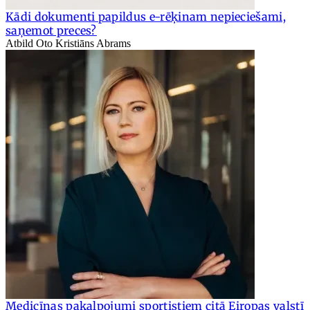
Kādi dokumenti papildus e-rēķinam nepieciešami,
saņemot preces?
Atbild Oto Kristiāns Abrams
Medicīnas pakalpojumi sportistiem citā Eiropas valstī