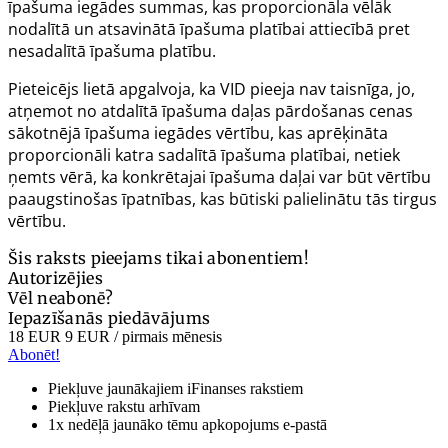
īpašuma iegādes summas, kas proporcionāla vēlāk
nodalītā un atsavinātā īpašuma platībai attiecībā pret
nesadalītā īpašuma platību.
Pieteicējs lietā apgalvoja, ka VID pieeja nav taisnīga, jo,
atņemot no atdalītā īpašuma daļas pārdošanas cenas
sākotnējā īpašuma iegādes vērtību, kas aprēķināta
proporcionāli katra sadalītā īpašuma platībai, netiek
ņemts vērā, ka konkrētajai īpašuma daļai var būt vērtību
paaugstinošas īpatnības, kas būtiski palielinātu tās tirgus
vērtību.
Šis raksts pieejams tikai abonentiem!
Autorizējies
Vēl neabonē?
Iepazīšanās piedāvājums
18 EUR
9 EUR
/ pirmais mēnesis
Abonēt!
Piekļuve jaunākajiem iFinanses rakstiem
Piekļuve rakstu arhīvam
1x nedēļā jaunāko tēmu apkopojums e-pastā