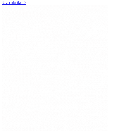
Uz rubriku >