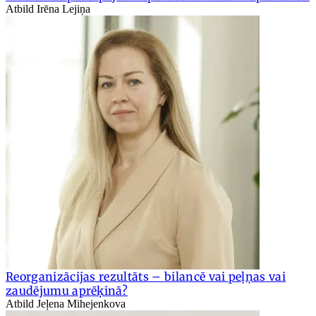
Atbild Irēna Lejiņa
Reorganizācijas rezultāts – bilancē vai peļņas vai
zaudējumu aprēķinā?
Atbild Jeļena Mihejenkova