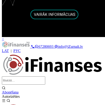
<
67280693
info@iZurnali.lv
LAT
|
РУС
Abonēšana
Autorizēties