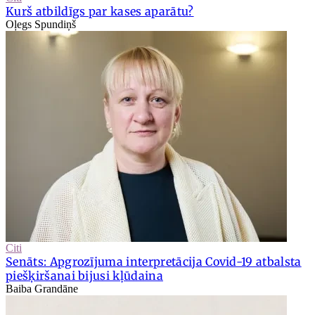
Kurš atbildīgs par kases aparātu?
Oļegs Spundiņš
Citi
Senāts: Apgrozījuma interpretācija Covid-19 atbalsta
piešķiršanai bijusi kļūdaina
Baiba Grandāne