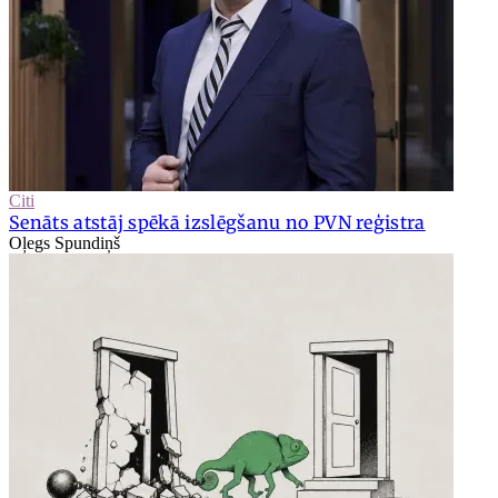
Citi
Senāts atstāj spēkā izslēgšanu no PVN reģistra
Oļegs Spundiņš