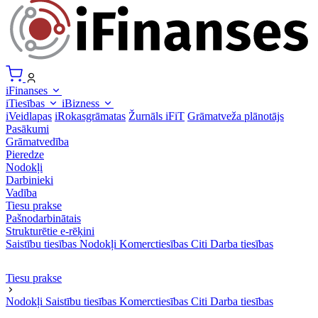
iFinanses
iTiesības
iBizness
iVeidlapas
iRokasgrāmatas
Žurnāls iFiT
Grāmatveža plānotājs
Pasākumi
Grāmatvedība
Pieredze
Nodokļi
Darbinieki
Vadība
Tiesu prakse
Pašnodarbinātais
Strukturētie e-rēķini
Saistību tiesības
Nodokļi
Komerctiesības
Citi
Darba tiesības
Tiesu prakse
Nodokļi
Saistību tiesības
Komerctiesības
Citi
Darba tiesības