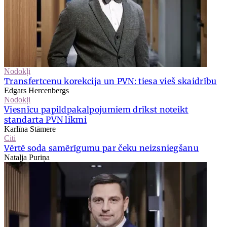
Nodokļi
Transfertcenu korekcija un PVN: tiesa vieš skaidrību
Edgars Hercenbergs
Nodokļi
Viesnīcu papildpakalpojumiem drīkst noteikt
standarta PVN likmi
Karlīna Stāmere
Citi
Vērtē soda samērīgumu par čeku neizsniegšanu
Nataļja Puriņa