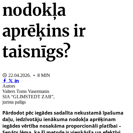
nodokļa
aprēķins ir
taisnīgs?
22.04.2026. • 8 MIN
Autors
Valters Toms Vasermanis
SIA “GLIMSTEDT ZAB”,
jurista palīgs
Pārdodot pēc iegādes sadalīta nekustamā īpašuma
daļu, iedzīvotāju ienākuma nodokļa aprēķinam
iegādes vērtība nosakāma proporcionāli platībai –
Senāts lēma, ka šī metode ir vienkārša un efektīvi