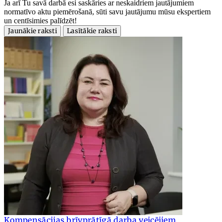
Ja arī Tu savā darbā esi saskāries ar neskaidriem jautājumiem
normatīvo aktu piemērošanā, sūti savu jautājumu mūsu ekspertiem
un centīsimies palīdzēt!
Jaunākie raksti
Lasītākie raksti
Kompensācijas brīvprātīgā darba veicējiem