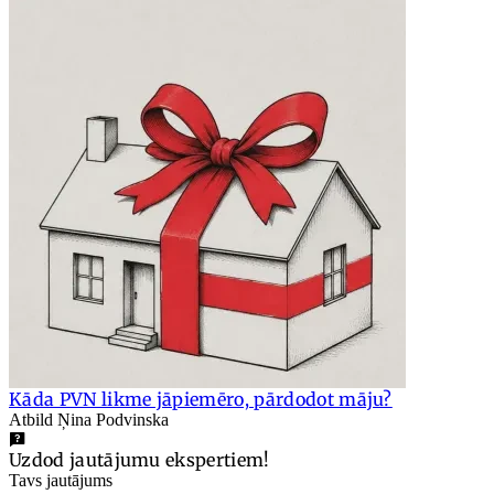
Kāda PVN likme jāpiemēro, pārdodot māju?
Atbild Ņina Podvinska
Uzdod jautājumu ekspertiem!
Tavs jautājums