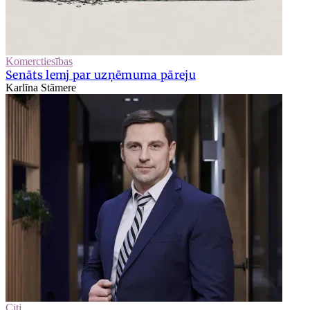
Komerctiesības
Senāts lemj par uzņēmuma pāreju
Karlīna Stāmere
Citi