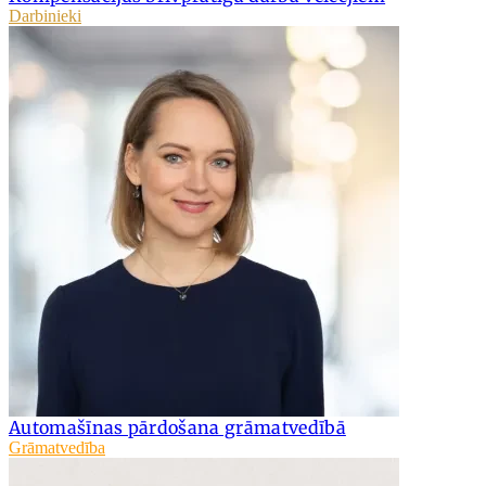
Darbinieki
Automašīnas pārdošana grāmatvedībā
Grāmatvedība