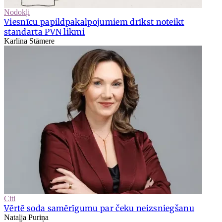
Nodokļi
Viesnīcu papildpakalpojumiem drīkst noteikt
standarta PVN likmi
Karlīna Stāmere
Citi
Vērtē soda samērīgumu par čeku neizsniegšanu
Nataļja Puriņa