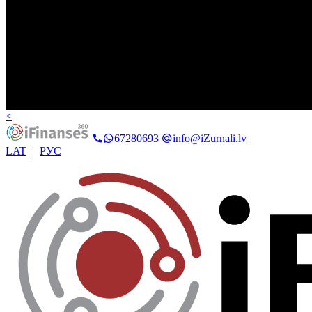
<
67280693
info@iZurnali.lv
LAT
|
РУС