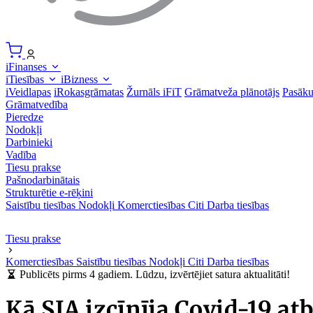
iFinanses
iTiesības
iBizness
iVeidlapas
iRokasgrāmatas
Žurnāls iFiT
Grāmatveža plānotājs
Pasāk
Grāmatvedība
Pieredze
Nodokļi
Darbinieki
Vadība
Tiesu prakse
Pašnodarbinātais
Strukturētie e-rēķini
Saistību tiesības
Nodokļi
Komerctiesības
Citi
Darba tiesības
Tiesu prakse
Komerctiesības
Saistību tiesības
Nodokļi
Citi
Darba tiesības
Publicēts pirms 4 gadiem. Lūdzu, izvērtējiet satura aktualitāti!
Kā SIA izcīnīja Covid-19 at